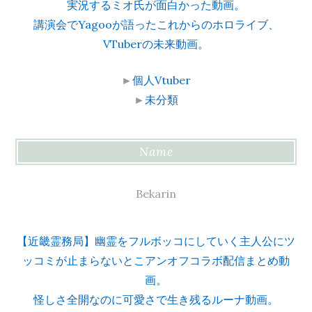
実況するミオ氏が面白かった動画。
講演会でYagooが語ったこれからのホロライブ、
VTuberの未来動画。
►
個人Vtuber
►
未分類
Name
Bekarin
【近畿霊務局】幽霊をフルボッコにしていく主人公にツ
ッコミが止まらないとこアンオフコラボ配信まとめ動
画。
怪しさ全開なのに可愛さで生き残るルーナ動画。