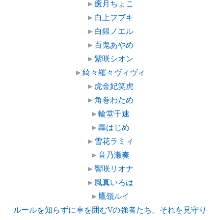
►
癒月ちょこ
►
白上フブキ
►
白銀ノエル
►
百鬼あやめ
►
紫咲シオン
►
綺々羅々ヴィヴィ
►
虎金妃笑虎
►
角巻わため
►
輪堂千速
►
轟はじめ
►
雪花ラミィ
►
音乃瀬奏
►
響咲リオナ
►
風真いろは
►
鷹嶺ルイ
ルールを知らずに卓を囲むVの強者たち。それを見守り