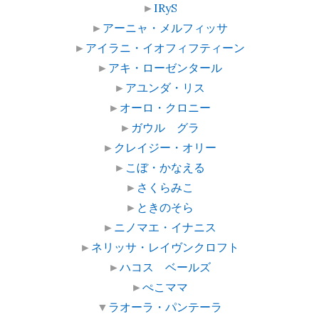
►
IRyS
►
アーニャ・メルフィッサ
►
アイラニ・イオフィフティーン
►
アキ・ローゼンタール
►
アユンダ・リス
►
オーロ・クロニー
►
ガウル グラ
►
クレイジー・オリー
►
こぼ・かなえる
►
さくらみこ
►
ときのそら
►
ニノマエ・イナニス
►
ネリッサ・レイヴンクロフト
►
ハコス ベールズ
►
ぺこママ
▼
ラオーラ・パンテーラ