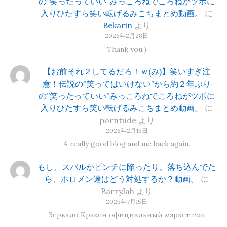
の”笑ったっていい”みっころねでころねがツボに
入りひたすら笑い転げるみこちまとめ動画。
に
Bekarin
より
2026年2月28日
Thank you:)
【お前それ２してるだろ！ｗ(み)】笑いすぎ注
意！伝説の”笑ってはいけない”から約２年ぶり
の”笑ったっていい”みっころねでころねがツボに
入りひたすら笑い転げるみこちまとめ動画。
に
porntude
より
2026年2月15日
A really good blog and me back again.
もし、スバルがピンチに陥ったり、落ち込んでた
ら、ホロメン達はどう対処するか？動画。
に
BarryJah
より
2025年7月15日
Зеркало Кракен официальный маркет топ