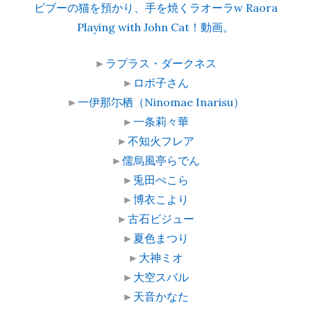
ビブーの猫を預かり、手を焼くラオーラw Raora
Playing with John Cat！動画。
►
ラプラス・ダークネス
►
ロボ子さん
►
一伊那尓栖（Ninomae Inarisu）
►
一条莉々華
►
不知火フレア
►
儒烏風亭らでん
►
兎田ぺこら
►
博衣こより
►
古石ビジュー
►
夏色まつり
►
大神ミオ
►
大空スバル
►
天音かなた