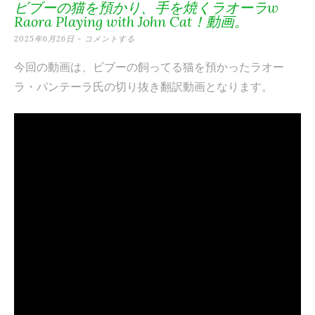
ビブーの猫を預かり、手を焼くラオーラw
テ
Raora Playing with John Cat！動画。
ン
2025年6月26日
コメントする
ツ
今回の動画は、ビブーの飼ってる猫を預かったラオー
へ
ラ・パンテーラ氏の切り抜き翻訳動画となります。
ス
キ
ッ
プ