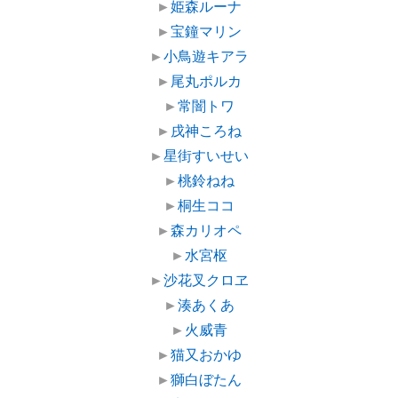
►
姫森ルーナ
►
宝鐘マリン
►
小鳥遊キアラ
►
尾丸ポルカ
►
常闇トワ
►
戌神ころね
►
星街すいせい
►
桃鈴ねね
►
桐生ココ
►
森カリオペ
►
水宮枢
►
沙花叉クロヱ
►
湊あくあ
►
火威青
►
猫又おかゆ
►
獅白ぼたん