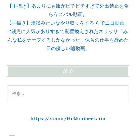
【手描き】あまりにも服がピチピチすぎて外出禁止を食
らうスバル動画。
【手描き】漫談みたいなやり取りをする らでニコ動画。
2歳児に人気がありすぎて配置換えされたネリッサ「み
んな私をナーフするしかなかった」保育の仕事を辞めた
日の優しい嘘動画。
検索
検
索:
https://x.com/Hokkoribeekarin