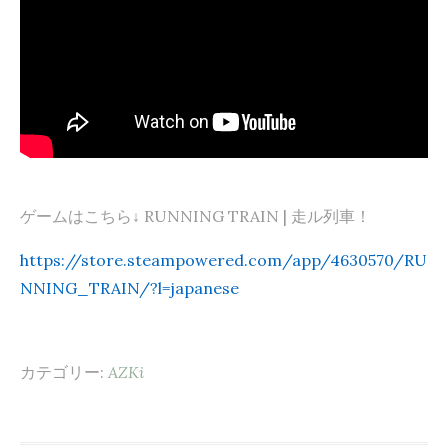
ゲームはこちら↓ RUNNING TRAIN | 走ル列車！
https://store.steampowered.com/app/4630570/RU
NNING_TRAIN/?l=japanese
カテゴリー:
AZKi