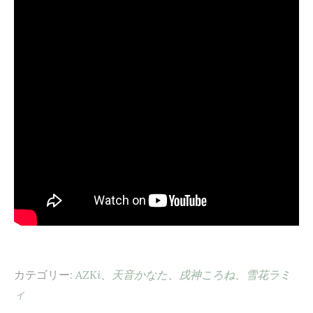
カテゴリー:
AZKi
、
天音かなた
、
戌神ころね
、
雪花ラミ
ィ