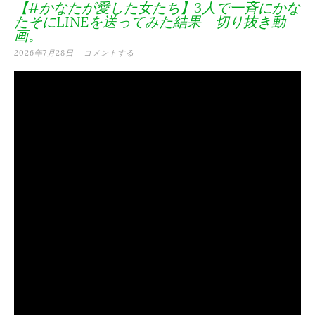
【#かなたが愛した女たち】3人で一斉にかな
テ
たそにLINEを送ってみた結果 切り抜き動
画。
ン
2026年7月28日
コメントする
ツ
へ
ス
キ
ッ
プ