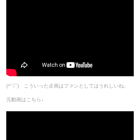
(*’▽’) こういった企画はファンとしてはうれしいね。
元動画はこちら↓