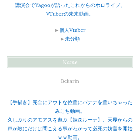
講演会でYagooが語ったこれからのホロライブ、
VTuberの未来動画。
►
個人Vtuber
►
未分類
Name
Bekarin
【手描き】完全にアウトな位置にバナナを置いちゃった
みこち動画。
久しぶりのアモアスを遊ぶ【姫森ルーナ】、天界からの
声が敵にだけは聞こえる事がわかって必死の妨害を開始
ｗｗ動画。