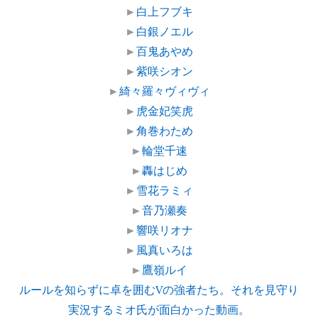
►
白上フブキ
►
白銀ノエル
►
百鬼あやめ
►
紫咲シオン
►
綺々羅々ヴィヴィ
►
虎金妃笑虎
►
角巻わため
►
輪堂千速
►
轟はじめ
►
雪花ラミィ
►
音乃瀬奏
►
響咲リオナ
►
風真いろは
►
鷹嶺ルイ
ルールを知らずに卓を囲むVの強者たち。それを見守り
実況するミオ氏が面白かった動画。