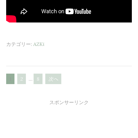
カテゴリー:
AZKi
1
2
…
8
次へ
投
稿
スポンサーリンク
ナ
ビ