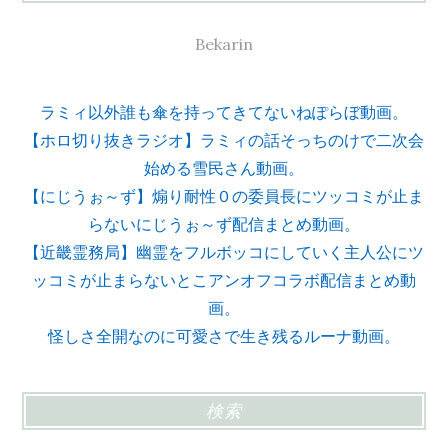
Bekarin
ラミィ以外誰も傘を持ってきてないねぽらぼ動画。
【ホロ切り抜きラジオ】ラミィの話そっちのけで二次会
始める雪民さん動画。
【にじうぉ～ず】煽り耐性０の委員長にツッコミが止ま
らないにじうぉ～ず配信まとめ動画。
【近畿霊務局】幽霊をフルボッコにしていく主人公にツ
ッコミが止まらないとこアンオフコラボ配信まとめ動
画。
怪しさ全開なのに可愛さで生き残るルーナ動画。
検索