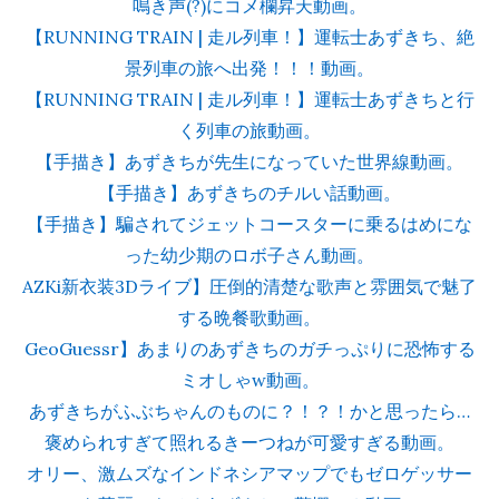
鳴き声(?)にコメ欄昇天動画。
【RUNNING TRAIN | 走ル列車！】運転士あずきち、絶
景列車の旅へ出発！！！動画。
【RUNNING TRAIN | 走ル列車！】運転士あずきちと行
く列車の旅動画。
【手描き】あずきちが先生になっていた世界線動画。
【手描き】あずきちのチルい話動画。
【手描き】騙されてジェットコースターに乗るはめにな
った幼少期のロボ子さん動画。
AZKi新衣装3Dライブ】圧倒的清楚な歌声と雰囲気で魅了
する晩餐歌動画。
GeoGuessr】あまりのあずきちのガチっぷりに恐怖する
ミオしゃw動画。
あずきちがふぶちゃんのものに？！？！かと思ったら…
褒められすぎて照れるきーつねが可愛すぎる動画。
オリー、激ムズなインドネシアマップでもゼロゲッサー