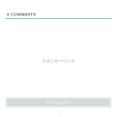
0
COMMENTS
スポンサーリンク
Categories