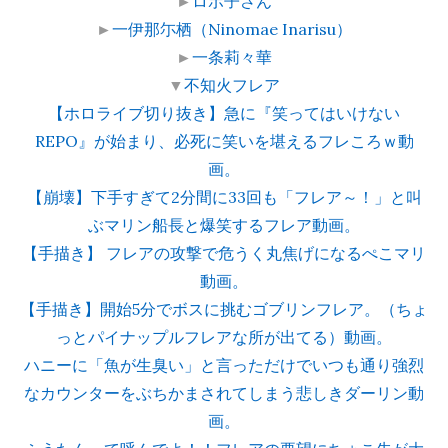
►
ロボ子さん
►
一伊那尓栖（Ninomae Inarisu）
►
一条莉々華
▼
不知火フレア
【ホロライブ切り抜き】急に『笑ってはいけない
REPO』が始まり、必死に笑いを堪えるフレころｗ動
画。
【崩壊】下手すぎて2分間に33回も「フレア～！」と叫
ぶマリン船長と爆笑するフレア動画。
【手描き】 フレアの攻撃で危うく丸焦げになるぺこマリ
動画。
【手描き】開始5分でボスに挑むゴブリンフレア。（ちょ
っとパイナップルフレアな所が出てる）動画。
ハニーに「魚が生臭い」と言っただけでいつも通り強烈
なカウンターをぶちかまされてしまう悲しきダーリン動
画。