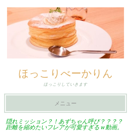
ほっこりべーかりん
ほっこりしていきます
メニュー
コ
隠れミッション？！あずちゃん呼び？？？？
ン
距離を縮めたいフレアが可愛すぎるｗ動画。