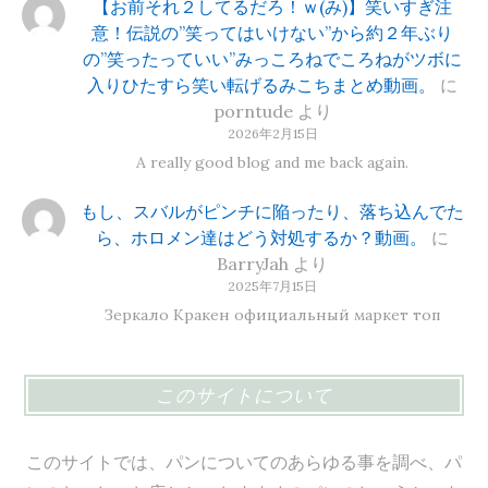
【お前それ２してるだろ！ｗ(み)】笑いすぎ注
意！伝説の”笑ってはいけない”から約２年ぶり
の”笑ったっていい”みっころねでころねがツボに
入りひたすら笑い転げるみこちまとめ動画。
に
porntude
より
2026年2月15日
A really good blog and me back again.
もし、スバルがピンチに陥ったり、落ち込んでた
ら、ホロメン達はどう対処するか？動画。
に
BarryJah
より
2025年7月15日
Зеркало Кракен официальный маркет топ
このサイトについて
このサイトでは、パンについてのあらゆる事を調べ、パ