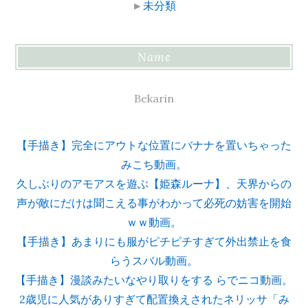
►
未分類
Name
Bekarin
【手描き】完全にアウトな位置にバナナを置いちゃった
みこち動画。
久しぶりのアモアスを遊ぶ【姫森ルーナ】、天界からの
声が敵にだけは聞こえる事がわかって必死の妨害を開始
ｗｗ動画。
【手描き】あまりにも服がピチピチすぎて外出禁止を食
らうスバル動画。
【手描き】漫談みたいなやり取りをする らでニコ動画。
2歳児に人気がありすぎて配置換えされたネリッサ「み