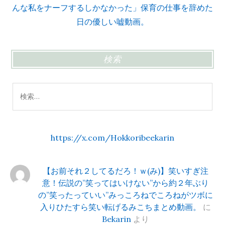
んな私をナーフするしかなかった」保育の仕事を辞めた
日の優しい嘘動画。
検索
検
索:
https://x.com/Hokkoribeekarin
【お前それ２してるだろ！ｗ(み)】笑いすぎ注
意！伝説の”笑ってはいけない”から約２年ぶり
の”笑ったっていい”みっころねでころねがツボに
入りひたすら笑い転げるみこちまとめ動画。
に
Bekarin
より