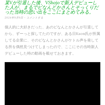
某Vが引退した後、VShojoで新人デビューし
テ
た人が、まるでピなんとかさんとそっくりだ
った当時の思い出をここにまとめてみる。
ン
2024年9月9日
コメントする
ツ
個人的に大好きだった、あのピなんとかさんが引退して
へ
から、ずーっと探してたのですが、ある日Kson氏が所属
ス
してる企業に、そのピなんとかさんがケトル声を発して
キ
る所を偶然見つけてしまったので、ここにその当時新人
ッ
デビューした時の動画を載せておきます。
プ