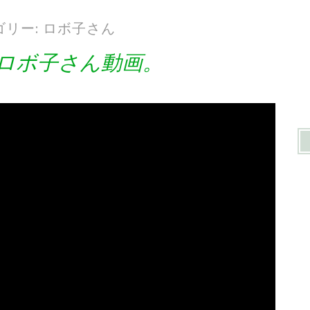
ゴリー:
ロボ子さん
ロボ子さん動画。