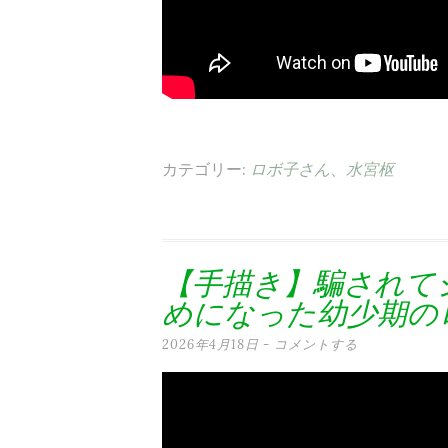
カテゴリー:
ロボ子さん
、
水宮枢
【手描き】騙されて
めになった幼少期の
2026年4月18日
コメントする