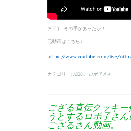
(*’▽’) その手があったか！
元動画はこちら↓
https://www.youtube.com/live/nG
カテゴリー:
AZKi
、
ロボ子さん
ござる直伝クッキー
うとするロボ子さん
ござるさん動画。