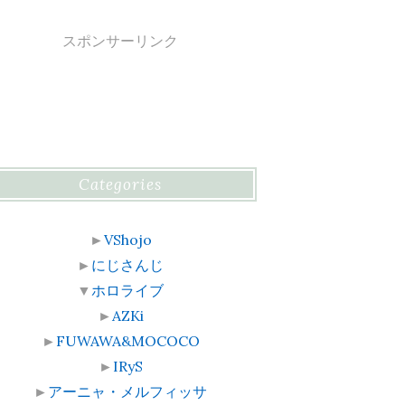
スポンサーリンク
Categories
►
VShojo
►
にじさんじ
▼
ホロライブ
►
AZKi
►
FUWAWA&MOCOCO
►
IRyS
►
アーニャ・メルフィッサ