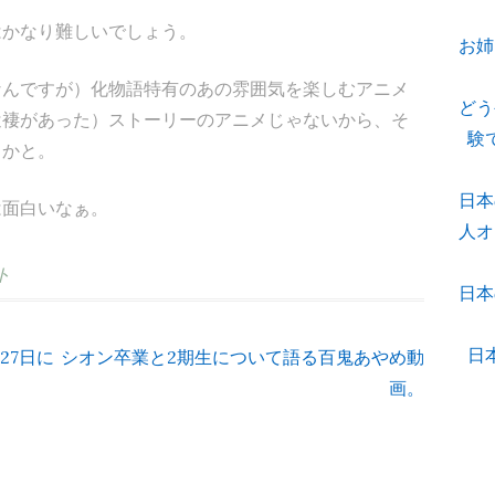
はかなり難しいでしょう。
お姉
なんですが）化物語特有のあの雰囲気を楽しむアニメ
どう
辻褄があった）ストーリーのアニメじゃないから、そ
験
るかと。
日本
は面白いなぁ。
人オ
ト
日本
日
27日に
シオン卒業と2期生について語る百鬼あやめ動
画。