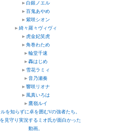
►
白銀ノエル
►
百鬼あやめ
►
紫咲シオン
►
綺々羅々ヴィヴィ
►
虎金妃笑虎
►
角巻わため
►
輪堂千速
►
轟はじめ
►
雪花ラミィ
►
音乃瀬奏
►
響咲リオナ
►
風真いろは
►
鷹嶺ルイ
ールを知らずに卓を囲むVの強者たち。
を見守り実況するミオ氏が面白かった
動画。