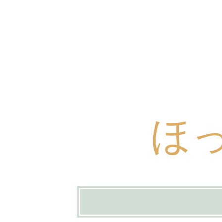
ほ
コ
ン