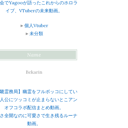
会でYagooが語ったこれからのホロラ
イブ、VTuberの未来動画。
►
個人Vtuber
►
未分類
Name
Bekarin
畿霊務局】幽霊をフルボッコにしてい
人公にツッコミが止まらないとこアン
オフコラボ配信まとめ動画。
さ全開なのに可愛さで生き残るルーナ
動画。