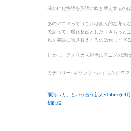
確かに化物語を英語に吹き替えするの
あのアニメって（これは個人的な考え
であって、理路整然とした（きちっと
れを英語に吹き替えするのは難しすぎ
しかし、アメリカ人視点のアニメの話
カテゴリー:
ネリッサ・レイヴンクロフ
雨海ルカ。という言う新人Vtuberが4月
投
初配信。
稿
ナ