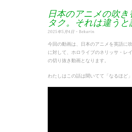
テ
日本のアニメの吹き
ン
タク。それは違うと
ツ
2025年5月4日
-
Bekarin
へ
今回の動画は、日本のアニメを英語に
ス
に対して、ホロライブのネリッサ・レ
キ
の切り抜き動画となります。
ッ
わたしはこの話は聞いてて「なるほど
プ