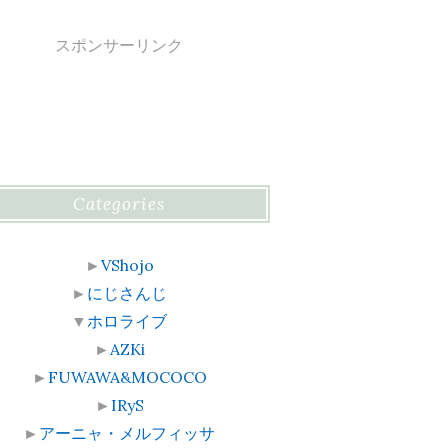
スポンサーリンク
Categories
►
VShojo
►
にじさんじ
▼
ホロライブ
►
AZKi
►
FUWAWA&MOCOCO
►
IRyS
►
アーニャ・メルフィッサ