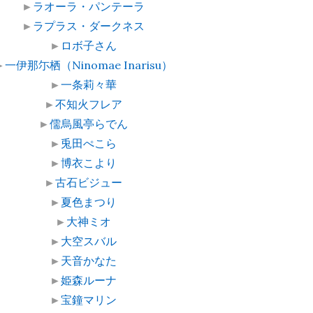
►
ラオーラ・パンテーラ
►
ラプラス・ダークネス
►
ロボ子さん
►
一伊那尓栖（Ninomae Inarisu）
►
一条莉々華
►
不知火フレア
►
儒烏風亭らでん
►
兎田ぺこら
►
博衣こより
►
古石ビジュー
►
夏色まつり
►
大神ミオ
►
大空スバル
►
天音かなた
►
姫森ルーナ
►
宝鐘マリン