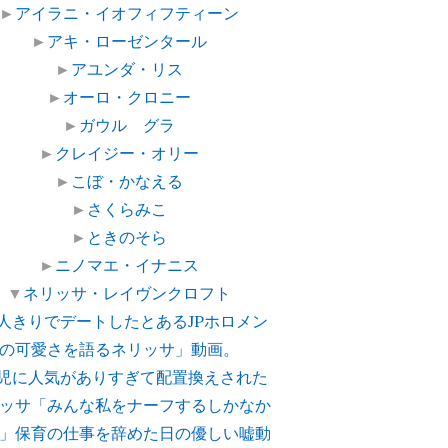
►
アイラニ・イオフィフティーン
►
アキ・ローゼンタール
►
アユンダ・リス
►
オーロ・クロニー
►
ガウル グラ
►
クレイジー・オリー
►
こぼ・かなえる
►
さくらみこ
►
ときのそら
►
ニノマエ・イナニス
▼
ネリッサ・レイヴンクロフト
2人きりでデートしたとあるJPホロメン
の可愛さを語るネリッサ」動画。
歳児に人気がありすぎて配置換えされた
ッサ「みんな私をナーフするしかなか
」保育の仕事を辞めた日の優しい嘘動