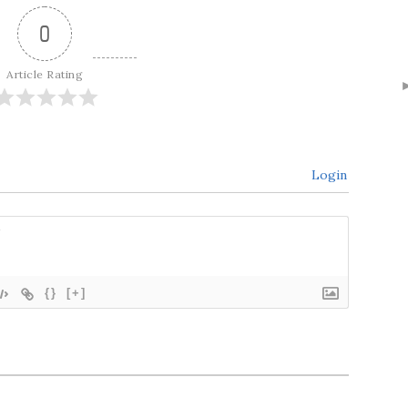
0
Article Rating
Login
{}
[+]