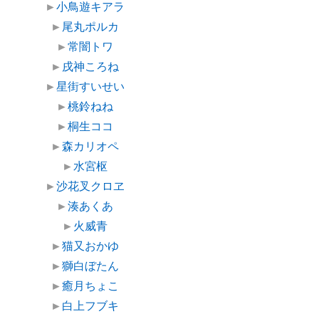
►
小鳥遊キアラ
►
尾丸ポルカ
►
常闇トワ
►
戌神ころね
►
星街すいせい
►
桃鈴ねね
►
桐生ココ
►
森カリオペ
►
水宮枢
►
沙花叉クロヱ
►
湊あくあ
►
火威青
►
猫又おかゆ
►
獅白ぼたん
►
癒月ちょこ
►
白上フブキ