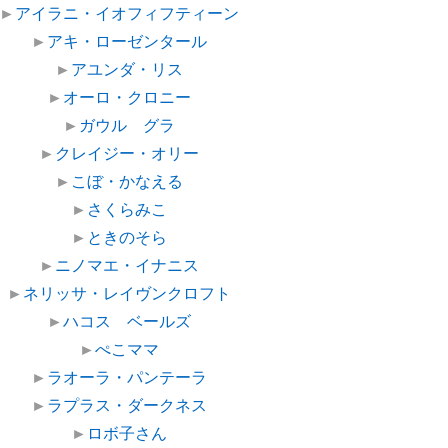
►
アイラニ・イオフィフティーン
►
アキ・ローゼンタール
►
アユンダ・リス
►
オーロ・クロニー
►
ガウル グラ
►
クレイジー・オリー
►
こぼ・かなえる
►
さくらみこ
►
ときのそら
►
ニノマエ・イナニス
►
ネリッサ・レイヴンクロフト
►
ハコス ベールズ
►
ぺこママ
►
ラオーラ・パンテーラ
►
ラプラス・ダークネス
►
ロボ子さん