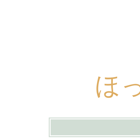
ほ
コ
ン