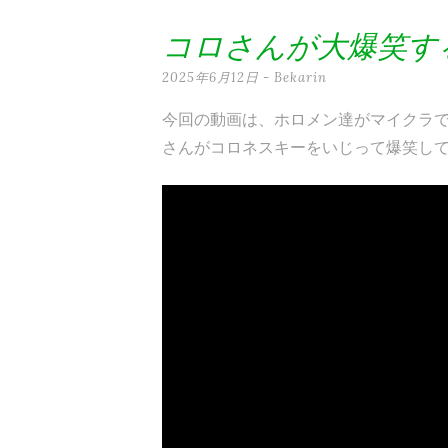
テ
コロさんが大爆笑す
ン
2025年6月12日
-
Bekarin
ツ
今回の動画は、ホロメン達がマイクラ
へ
さんがコロネスキーをいじって爆笑し
ス
キ
ッ
プ