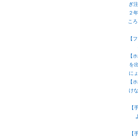
ぎ注
２年
ころ
【フ
【ホ
を
に
【ホ
けな
【手
【手