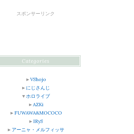
スポンサーリンク
Categories
►
VShojo
►
にじさんじ
▼
ホロライブ
►
AZKi
►
FUWAWA&MOCOCO
►
IRyS
►
アーニャ・メルフィッサ