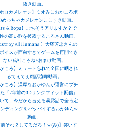
抜き動画。
#ホロカメレオン】ミオみこおかころポ
のめっちゃカメレオンここすき動画。
its & Bops】ごちそうアリますか？で
性の高い歌を披露するころさん動画。
estroy All Humans!】大塚芳忠さんの
ボイスが面白すぎてゲームを再開でき
ない戌神ころね+おまけ動画。
かころ】ミュート忘れで全国に晒され
るてぇてぇ痴話喧嘩動画。
かころ】温厚なおかゆんが運営にブチ
た『7年前の3Dリングフィット配信』
いて、今だから言える暴露話で全肯定
ランディングをバッバイするおかゆんw
動画。
お前それ２してるだろ！ｗ(み)】笑いす