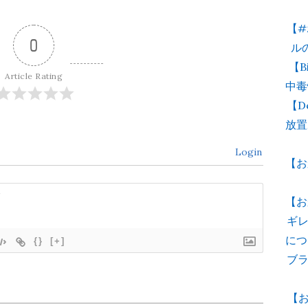
【
0
ル
【B
Article Rating
中毒
【D
放置
Login
【お
【お
ギレ
につ
{}
[+]
ブ
【