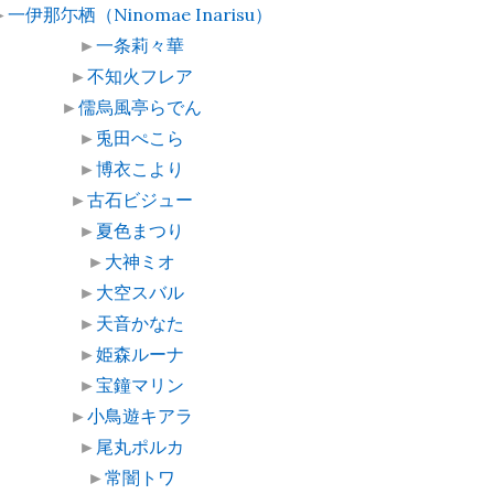
►
一伊那尓栖（Ninomae Inarisu）
►
一条莉々華
►
不知火フレア
►
儒烏風亭らでん
►
兎田ぺこら
►
博衣こより
►
古石ビジュー
►
夏色まつり
►
大神ミオ
►
大空スバル
►
天音かなた
►
姫森ルーナ
►
宝鐘マリン
►
小鳥遊キアラ
►
尾丸ポルカ
►
常闇トワ