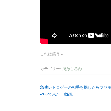
これは笑うｗ
カテゴリー:
戌神ころね
急遽レトロゲーの相手を探したらフワ
投
やって来た！動画。
稿