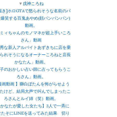
▼
戌神ころね
描き]ホロGTAで怒られそうな名前のパ
に爆笑する百鬼あやめ(顔パンパンパン)
動画。
ミィちゃんのモノマネが超上手いころ
さん」動画
秀な新人アルバイトあずきちに店を乗
られそうになるオーナーころねと店長
かなたん」動画。
子のおかしい占い師に占ってもらうこ
ろさん」動画。
 漫画動画 】獅白ぼたんを怖がらせよう
たけど、結局大声で叫んでしまったこ
ろさんとルイ姉（笑）動画。
#かなたが愛した女たち】3人で一斉に
なたそにLINEを送ってみた結果 切り