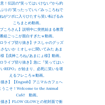
意！伝説の"笑ってはいけない"から約
ぶりの”笑ったっていい”みっころねで
ねがツボに入りひたすら笑い転げるみ
こちまとめ動画。
ブころさん】説明中に突然始まる教育
番組ごっこが面白すぎたｗ動画。
ロライブ切り抜き】ナスしゃのグッズ
出さないか ミオしゃに聞いてみた あま
ょ様【戌神ころね/あまにょ様】動画。
ロライブ切り抜き】急に『笑ってはい
いREPO』が始まり、必死に笑いを堪
えるフレころｗ動画。
描き】【Engsub】アニマルカフェへ
ようこそ！Welcome to the Animal
Café! 動画。
描き】FLOW GLOWとの初対面で衝