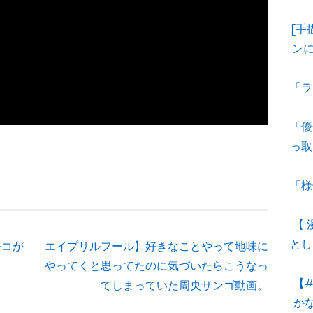
[手
ン
「ラ
「優
っ取
「様
【
とし
モコが
エイプリルフール】好きなことやって地味に
やってくと思ってたのに気づいたらこうなっ
【
てしまっていた周央サンゴ動画。
か