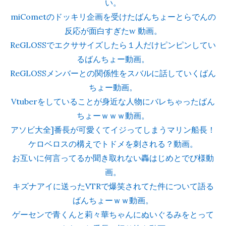
い。
miCometのドッキリ企画を受けたばんちょーとらでんの
反応が面白すぎたw 動画。
ReGLOSSでエクササイズしたら１人だけピンピンしてい
るばんちょー動画。
ReGLOSSメンバーとの関係性をスバルに話していくばん
ちょー動画。
Vtuberをしていることが身近な人物にバレちゃったばん
ちょーｗｗｗ動画。
アソビ大全]番長が可愛くてイジってしまうマリン船長！
ケロベロスの構えでトドメを刺される？動画。
お互いに何言ってるか聞き取れない轟はじめとでび様動
画。
キズナアイに送ったVTRで爆笑されてた件について語る
ばんちょーｗｗ動画。
ゲーセンで青くんと莉々華ちゃんにぬいぐるみをとって