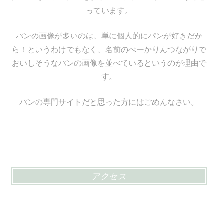
っています。
パンの画像が多いのは、単に個人的にパンが好きだか
ら！というわけでもなく、名前のべーかりんつながりで
おいしそうなパンの画像を並べているというのが理由で
す。
パンの専門サイトだと思った方にはごめんなさい。
アクセス