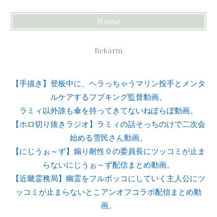
Name
Bekarin
【手描き】登板中に、ヘラっちゃうマリン投手とメンタ
ルケアするフブキング監督動画。
ラミィ以外誰も傘を持ってきてないねぽらぼ動画。
【ホロ切り抜きラジオ】ラミィの話そっちのけで二次会
始める雪民さん動画。
【にじうぉ～ず】煽り耐性０の委員長にツッコミが止ま
らないにじうぉ～ず配信まとめ動画。
【近畿霊務局】幽霊をフルボッコにしていく主人公にツ
ッコミが止まらないとこアンオフコラボ配信まとめ動
画。