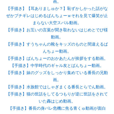
画。
【手描き】【耳ありましゅか？】恥ずかしかった話がな
ぜかブチギレはじめるばんちょーｗそれを見て爆笑が止
まらない大空スバル動画。
【手描き】お互いの言葉が聞き取れないはじめとでび様
動画。
【手描き】すうちゃんの靴をキッズのものと間違えるば
んちょー動画。
【手描き】ばんちょーのおかあたんが挨拶をする動画。
【手描き】中学時代のギャル友とばんちょー動画。
【手描き】妹のグッズをしっかり集めている番長の兄動
画。
【手描き】水族館ではしゃぎまくる番長とらでん動画。
【手描き】猫の世話をしてるつもりが逆に世話をされて
いた轟はじめ動画。
【手描き】番長の身バレ危機に焦る青くゅ動画が面白