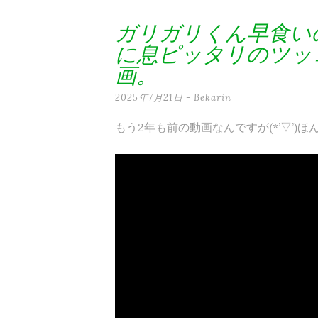
テ
ガリガリくん早食い
ン
に息ピッタリのツッ
ツ
画。
へ
2025年7月21日
-
Bekarin
ス
もう2年も前の動画なんですが(*’▽’)
キ
ッ
プ