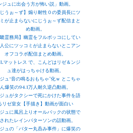
ンジュに出会う方が怖い説」動画。
じうぉ～ず】煽り耐性０の委員長にツ
ミが止まらないにじうぉ～ず配信まと
め動画。
畿霊務局】幽霊をフルボッコにしてい
人公にツッコミが止まらないとこアン
オフコラボ配信まとめ動画。
LLマットレス で、こんどはリゼ＆ンジ
ュ達がはっちゃける動画。
ジュ“音の鳴るおもちゃ”化ｗ とこちゃ
ん爆笑の94.1万人耐久逆凸動画。
ジュがタクシーで死にかけた事件を語
るリゼ皇女【手描き】動画が面白い
ジュに風呂上りオールバックの状態で
されたレインパターソンの話動画。
ジュの「バター丸呑み事件」に爆笑の