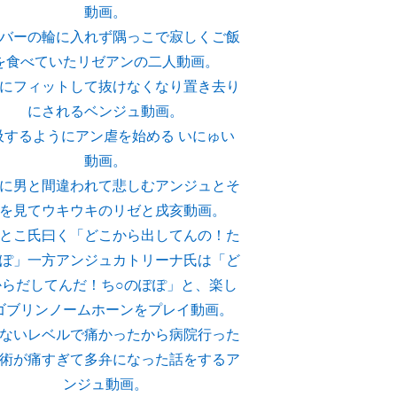
動画。
バーの輪に入れず隅っこで寂しくご飯
を食べていたリゼアンの二人動画。
にフィットして抜けなくなり置き去り
にされるベンジュ動画。
吸するようにアン虐を始める いにゅい
動画。
に男と間違われて悲しむアンジュとそ
を見てウキウキのリゼと戌亥動画。
とこ氏曰く「どこから出してんの！た
ぽ」一方アンジュカトリーナ氏は「ど
からだしてんだ！ち○のぽぽ」と、楽し
ゴブリンノームホーンをプレイ動画。
ないレベルで痛かったから病院行った
術が痛すぎて多弁になった話をするア
ンジュ動画。