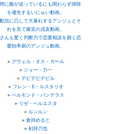
間に敵が迫っているにも関わらず掃除
を優先するいにゅい動画。
配信に凸して大暴れするアンジュとそ
れを見て爆笑の戌亥動画。
さんも驚く判断力で恋愛相談を捌く恋
愛効率厨のアンジュ動画。
►
グウェル・オス・ガール
►
ジョー・力一
►
デビデビデビル
►
フレン・E・ルスタリオ
►
ベルモンド・バンデラス
►
リゼ・ヘルエスタ
►
ルンルン
►
倉持めると
►
剣持刀也