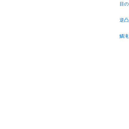
目の
逆凸
鱗滝