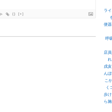
ライ
{}
[+]
便器
呼
店員
れ
戌亥
んぽ
こ
く
歩け
ら施