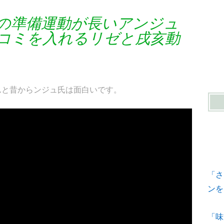
の準備運動が長いアンジュ
コミを入れるリゼと戌亥動
ほんと昔からンジュ氏は面白いです。
「さ
ンを
「味