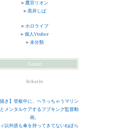
►
鷹宮リオン
►
黒井しば
►
ホロライブ
►
個人Vtuber
►
未分類
Name
Bekarin
描き】登板中に、ヘラっちゃうマリン
とメンタルケアするフブキング監督動
画。
ィ以外誰も傘を持ってきてないねぽら