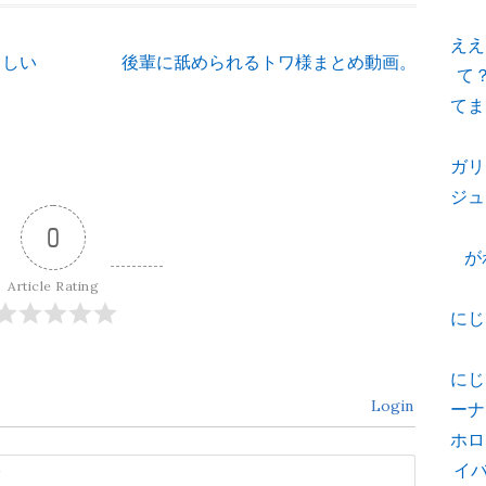
ええ
るしい
後輩に舐められるトワ様まとめ動画。
て
てま
ガリ
ジュ
0
が
Article Rating
にじ
にじ
Login
ーナ
ホロ
イバ