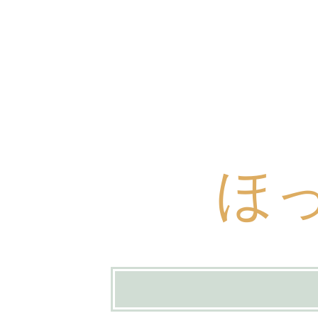
ほ
コ
ン