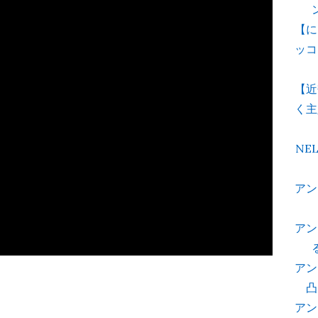
【に
ッコ
【近
く主
NE
アン
アン
アン
凸
アン