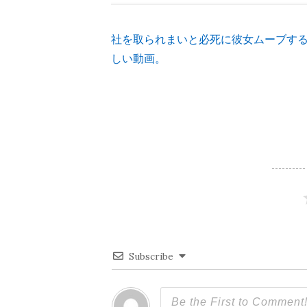
社を取られまいと必死に彼女ムーブす
投
しい動画。
稿
ナ
ビ
ゲ
ー
Subscribe
シ
ョ