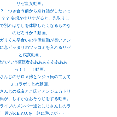
リゼ皇女動画。
？！つき合う前から別れ話がしたいっ
？？？ 妄想が捗りすぎると、先取りし
で別ればなしを体験したくなるものな
のだろうか？動画。
ガリくん早食いの準備運動が長いアン
に息ピッタリのツッコミを入れるリゼ
と戌亥動画。
わ"い"い"!視聴者あああああああああ
っ！！！！動画。
さんじのサロメ嬢とンジュ氏のてぇて
ぇコラボまとめ動画。
さんじの戌亥とこ氏とアンジュカトリ
氏が、しずかなおそうじをする動画。
ライブのメンバー達とにじさんじのラ
ー達がR.E.P.O.を一緒に遊ぶが・・・