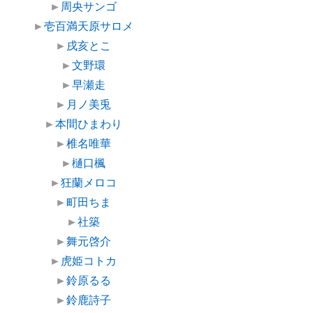
►
周央サンゴ
►
壱百満天原サロメ
►
戌亥とこ
►
文野環
►
早瀬走
►
月ノ美兎
►
本間ひまわり
►
椎名唯華
►
樋口楓
►
狂蘭メロコ
►
町田ちま
►
社築
►
舞元啓介
►
虎姫コトカ
►
鈴原るる
►
鈴鹿詩子