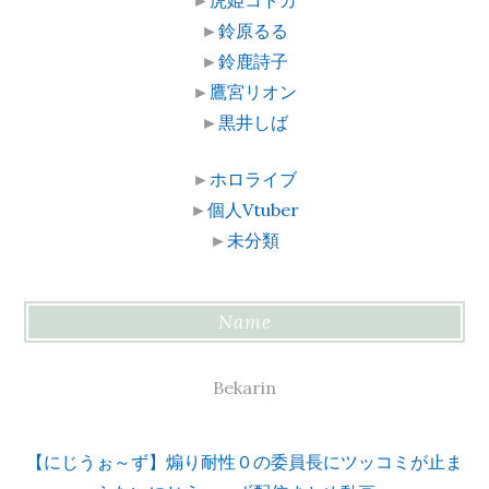
►
鈴原るる
►
鈴鹿詩子
►
鷹宮リオン
►
黒井しば
►
ホロライブ
►
個人Vtuber
►
未分類
Name
Bekarin
【にじうぉ～ず】煽り耐性０の委員長にツッコミが止ま