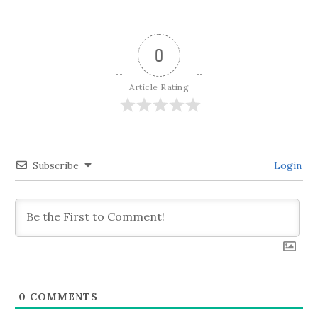
ビ
ゲ
0
ー
Article Rating
シ
ョ
Subscribe
Login
ン
0
COMMENTS