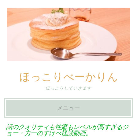
ほっこりべーかりん
ほっこりしていきます
メニュー
コ
話のクオリティも性癖もレベルが高すぎるジ
ン
ョー・力一のすけべ怪談動画。