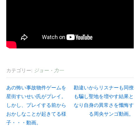
カテゴリー:
ジョー・力一
あの怖い事故物件ゲームを
勘違いからリスナーも同僚
投
星街すいせい氏がプレイ。
も騙し聖地を増やす結果と
しかし、プレイする前から
なり自身の異常さを懺悔す
稿
おかしなことが起きてる様
る周央サンゴ動画。
ナ
子・・・動画。