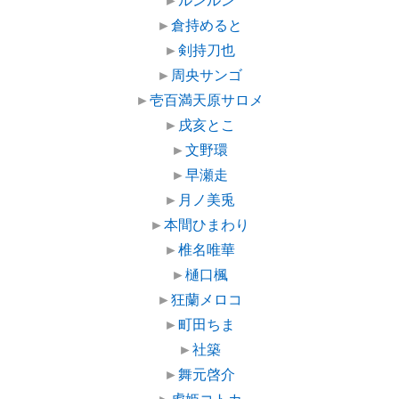
►
倉持めると
►
剣持刀也
►
周央サンゴ
►
壱百満天原サロメ
►
戌亥とこ
►
文野環
►
早瀬走
►
月ノ美兎
►
本間ひまわり
►
椎名唯華
►
樋口楓
►
狂蘭メロコ
►
町田ちま
►
社築
►
舞元啓介
►
虎姫コトカ