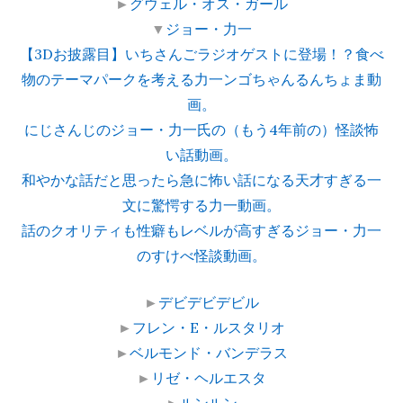
►
グウェル・オス・ガール
▼
ジョー・力一
【3Dお披露目】いちさんごラジオゲストに登場！？食べ
物のテーマパークを考える力一ンゴちゃんるんちょま動
画。
にじさんじのジョー・力一氏の（もう4年前の）怪談怖
い話動画。
和やかな話だと思ったら急に怖い話になる天才すぎる一
文に驚愕する力一動画。
話のクオリティも性癖もレベルが高すぎるジョー・力一
のすけべ怪談動画。
►
デビデビデビル
►
フレン・E・ルスタリオ
►
ベルモンド・バンデラス
►
リゼ・ヘルエスタ
►
ルンルン