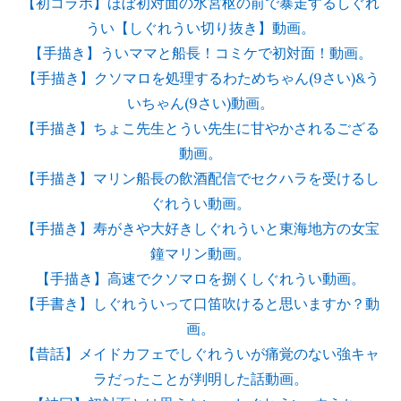
【初コラボ】ほぼ初対面の水宮枢の前で暴走するしぐれ
うい【しぐれうい切り抜き】動画。
【手描き】ういママと船長！コミケで初対面！動画。
【手描き】クソマロを処理するわためちゃん(9さい)&う
いちゃん(9さい)動画。
【手描き】ちょこ先生とうい先生に甘やかされるござる
動画。
【手描き】マリン船長の飲酒配信でセクハラを受けるし
ぐれうい動画。
【手描き】寿がきや大好きしぐれういと東海地方の女宝
鐘マリン動画。
【手描き】高速でクソマロを捌くしぐれうい動画。
【手書き】しぐれういって口笛吹けると思いますか？動
画。
【昔話】メイドカフェでしぐれういが痛覚のない強キャ
ラだったことが判明した話動画。