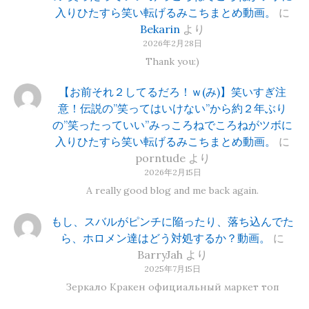
入りひたすら笑い転げるみこちまとめ動画。
に
Bekarin
より
2026年2月28日
Thank you:)
【お前それ２してるだろ！ｗ(み)】笑いすぎ注
意！伝説の”笑ってはいけない”から約２年ぶり
の”笑ったっていい”みっころねでころねがツボに
入りひたすら笑い転げるみこちまとめ動画。
に
porntude
より
2026年2月15日
A really good blog and me back again.
もし、スバルがピンチに陥ったり、落ち込んでた
ら、ホロメン達はどう対処するか？動画。
に
BarryJah
より
2025年7月15日
Зеркало Кракен официальный маркет топ