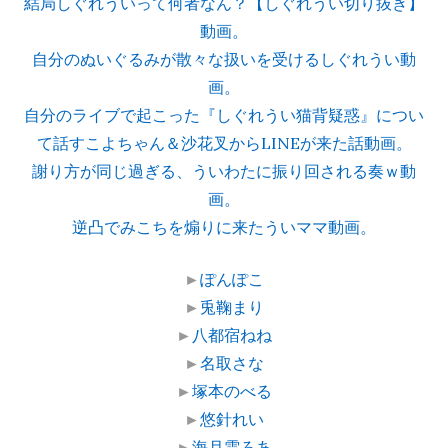
結局しぐれういって何者なん？【しぐれうい切り抜き】
動画。
自分のぬいぐるみが散々な扱いを受けるしぐれうい動
画。
自分のライブで起こった『しぐれうい猫背疑惑』につい
て話すこよちゃん＆沙花叉からLINEが来た話動画。
謝り方が同じ過ぎる、ういわたに振り回される奏ｗ動
画。
逆凸でみこちを煽りに来たういママ動画。
►
ぽんぽこ
►
兎鞠まり
►
八都宿ねね
►
名取さな
►
塚本のべる
►
悠針れい
►
海月雲ろあ