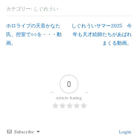
カテゴリー:
しぐれうい
ホロライブの天音かなた
しぐれういサマー2025 今
投
氏、控室で○○を・・・動
年も天才絵師たちがあばれ
画。
まくる動画。
稿
ナ
ビ
0
ゲ
Article Rating
ー
シ
Subscribe
Login