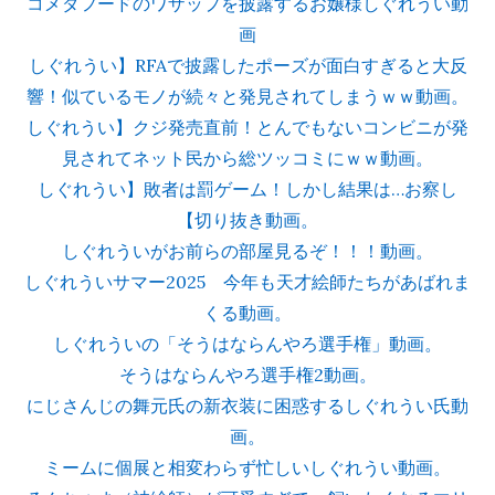
コメダフードのワザップを披露するお嬢様しぐれうい動
画
しぐれうい】RFAで披露したポーズが面白すぎると大反
響！似ているモノが続々と発見されてしまうｗｗ動画。
しぐれうい】クジ発売直前！とんでもないコンビニが発
見されてネット民から総ツッコミにｗｗ動画。
しぐれうい】敗者は罰ゲーム！しかし結果は…お察し
【切り抜き動画。
しぐれういがお前らの部屋見るぞ！！！動画。
しぐれういサマー2025 今年も天才絵師たちがあばれま
くる動画。
しぐれういの「そうはならんやろ選手権」動画。
そうはならんやろ選手権2動画。
にじさんじの舞元氏の新衣装に困惑するしぐれうい氏動
画。
ミームに個展と相変わらず忙しいしぐれうい動画。