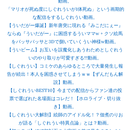
動画。
「マリオが死ぬ度にしぐれういが1体死ぬ」という画期的
な配信をするしぐれうい動画。
【ういだがー爆誕】新年唐突に現れる『みこだにぇー』
ならぬ『ういだがー』に困惑するういママw + クソ絵馬
をバッサバッサと3Dで捌いていくうい神様w動画。
【ういビーム】お互いを誤魔化しあうわためとしぐれう
いのやり取りが可愛すぎる!!!動画。
【しぐれうい】コミケのあらゆるところで大量発生し報
告が続出！本人を困惑させてしまうｗｗ【ずんだもん解
説】動画。
【しぐれういBEST10】今までの配信からファン達の投
票で選ばれた名場面はコレだ！【ホロライブ・切り抜
き】動画。
【しぐれうい大解剖】絵師のアイドル化！？佃煮のりお
が語る「しぐれうい特異点論」とは？動画。