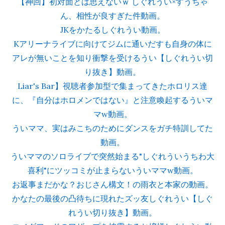
【神回】初対面とは思えないｗ しぐれうい×すうちゃ
ん、相性が良すぎた件動画。
JKをかたるしぐれうい動画。
Kアリーナライブに向けてジムに通いだすも自身の体に
アレが無いことを知り衝撃を受けるうい【しぐれうい切
り抜き】動画。
Liar's Bar】視聴者参加型で集まってきたホロリス達
に、『自分はホロメンではない』と注意喚起するういマ
マw動画。
ういママ、実はみこちのためにダンスをガチ特訓してた
動画。
ういママのソロライブで突然始まる"しぐれういうちわ大
喜利"にツッコミが止まらないういママw動画。
お返事まだかな？おじさん構文！の雨衣と本家の動画。
かなたの最後の凸待ちに現れたズッ友しぐれうい【しぐ
れうい切り抜き】動画。