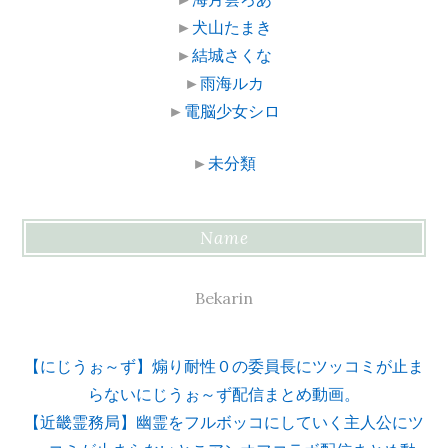
►
犬山たまき
►
結城さくな
►
雨海ルカ
►
電脳少女シロ
►
未分類
Name
Bekarin
【にじうぉ～ず】煽り耐性０の委員長にツッコミが止ま
らないにじうぉ～ず配信まとめ動画。
【近畿霊務局】幽霊をフルボッコにしていく主人公にツ