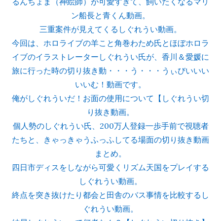
るんちょま（神絵師）が可愛すぎて、飼いたくなるマリ
ン船長と青くん動画。
三重案件が見えてくるしぐれうい動画。
今回は、ホロライブの羊こと角巻わため氏とほぼホロラ
イブのイラストレーターしぐれうい氏が、香川＆愛媛に
旅に行った時の切り抜き動・・・う・・・うぃびいいい
いいむ！動画です。
俺がしぐれういだ！お面の使用について【しぐれうい切
り抜き動画。
個人勢のしぐれうい氏、200万人登録一歩手前で視聴者
たちと、きゃっきゃうふっふしてる場面の切り抜き動画
まとめ。
四日市ディスをしながら可愛くリズム天国をプレイする
しぐれうい動画。
終点を突き抜けたり都会と田舎のバス事情を比較するし
ぐれうい動画。