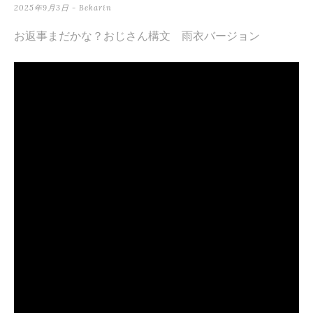
2025年9月3日
-
Bekarin
テ
ン
お返事まだかな？おじさん構文 雨衣バージョン
ツ
へ
ス
キ
ッ
プ