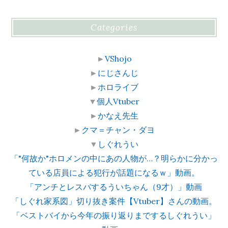
Categories
►
VShojo
►
にじさんじ
►
ホロライブ
▼
個人Vtuber
►
かなえ先生
►
クマ＝チャン・ダヨ
▼
しぐれうい
「"何故か"ホロメンの中にあの人物が…？明らかに分かっ
ている店員による犯行が話題になるｗ」動画。
「アンチとレスバするういちゃん（9才）」動画
「しぐれ家系図」切り抜き案件【Vtuber】さんの動画。
「ベストバイから今年の振り返りまでするしぐれうい」