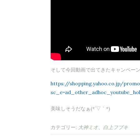
そして今回動画で出てきたキャンペーンは
https://shopping.yahoo.co.jp/prom
sc_e=ad_other_adhoc_youtube_hol
美味しそうだなぁ(*´▽｀*)
カテゴリー:
大神ミオ
、
白上フブキ