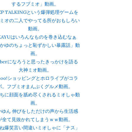
するフブミオ」動画。
EP TALKINGという爆弾処理ゲームを
ミオの二人でやってる所がおもしろい
動画。
KAYUはいろんなものを巻き込むなぁ
かゆのちょっと恥ずかしい暴露話」動
画。
tuberになろうと思ったきっかけを語る
大神ミオ動画。
ahoo!ショッピングとホロライブがコラ
ボ。フブミオまんぷくグルメ動画。
ちに顔面を舐め尽くされるミオしゃ動
画。
かゆん 伸びをしただけの声から生活感
が全て見抜かれてしまうｗｗ動画。
ね爆笑言い間違いミオしゃに「ナス」