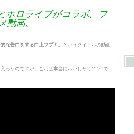
ングとホロライブがコラボ。フ
メ動画。
撃的な告白をする白上フブキ」
というタイトルの動画
ったのですが、これは本当においしそう(*’▽’)で