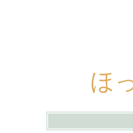
ほ
コ
ン