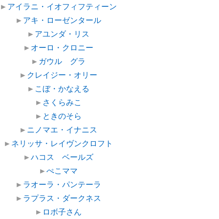
►
アイラニ・イオフィフティーン
►
アキ・ローゼンタール
►
アユンダ・リス
►
オーロ・クロニー
►
ガウル グラ
►
クレイジー・オリー
►
こぼ・かなえる
►
さくらみこ
►
ときのそら
►
ニノマエ・イナニス
►
ネリッサ・レイヴンクロフト
►
ハコス ベールズ
►
ぺこママ
►
ラオーラ・パンテーラ
►
ラプラス・ダークネス
►
ロボ子さん