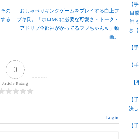
【手
てその
おしゃべりキングゲームをプレイする白上フ
目
をする
ブキ氏。「ホロMCに必要な可愛さ・トーク・
神
アドリブ全部神がかってるフブちゃんｗ」動
き【
画。
【手
【手
0
【
Article Rating
【手
決し
Login
【手