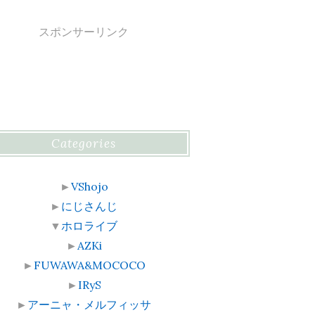
スポンサーリンク
Categories
►
VShojo
►
にじさんじ
▼
ホロライブ
►
AZKi
►
FUWAWA&MOCOCO
►
IRyS
►
アーニャ・メルフィッサ