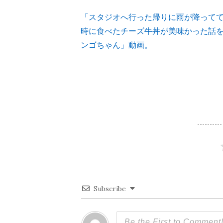
「スタジオへ行った帰りに雨が降って
投
時に食べたチーズ牛丼が美味かった話
ンゴちゃん」動画。
稿
ナ
ビ
ゲ
ー
シ
Subscribe
ョ