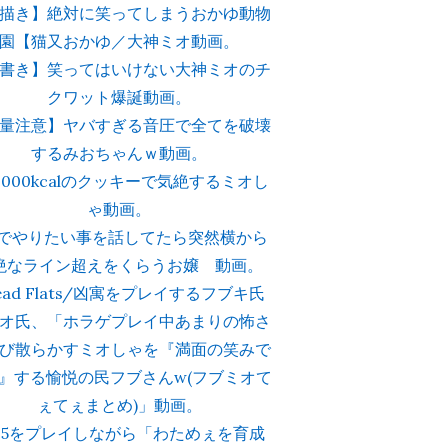
描き】絶対に笑ってしまうおかゆ動物
園【猫又おかゆ／大神ミオ動画。
書き】笑ってはいけない大神ミオのチ
クワット爆誕動画。
量注意】ヤバすぎる音圧で全てを破壊
するみおちゃんｗ動画。
2000kcalのクッキーで気絶するミオし
ゃ動画。
人でやりたい事を話してたら突然横から
絶なライン超えをくらうお嬢 動画。
ead Flats/凶寓をプレイするフブキ氏
オ氏、「ホラゲプレイ中あまりの怖さ
び散らかすミオしゃを『満面の笑みで
』する愉悦の民フブさんw(フブミオて
ぇてぇまとめ)」動画。
S25をプレイしながら「わためぇを育成