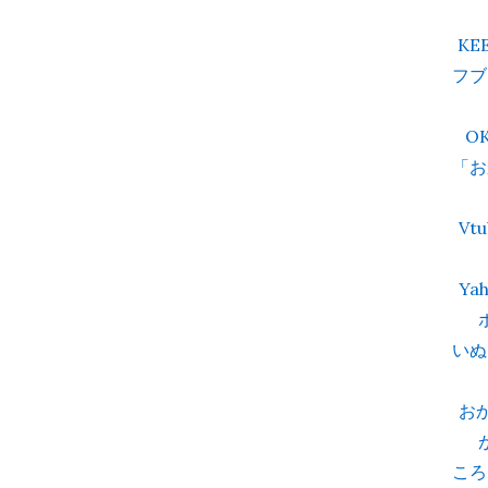
KE
フブ
O
「お
V
Y
いぬ
お
ころ