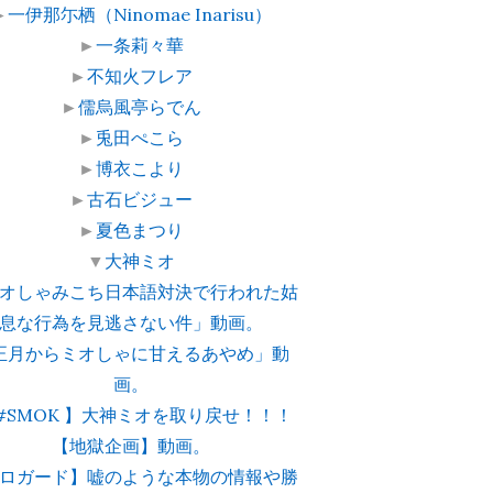
►
一伊那尓栖（Ninomae Inarisu）
►
一条莉々華
►
不知火フレア
►
儒烏風亭らでん
►
兎田ぺこら
►
博衣こより
►
古石ビジュー
►
夏色まつり
▼
大神ミオ
オしゃみこち日本語対決で行われた姑
息な行為を見逃さない件」動画。
正月からミオしゃに甘えるあやめ」動
画。
 #SMOK 】大神ミオを取り戻せ！！！
【地獄企画】動画。
ロガード】嘘のような本物の情報や勝