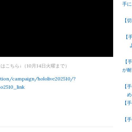
手に
【切
【手
【手
こちら↓（10月14日火曜まで）
が耐
otion/campaign/hololive202510/?
【手
o2510_link
め
【手
【手