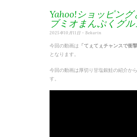
テ
Yahoo!ショッピ
ン
ブミオまんぷくグル
ツ
2025年10月11日
-
Bekarin
へ
今回の動画は
「てぇてぇチャンスで衝
ス
となります。
キ
ッ
今回の動画は厚切り甘塩銀鮭の紹介から入
す。
プ