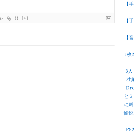
【手
{}
[+]
【手
【音
1枚
3
壮
Dr
とミ
に叫
愉悦
F