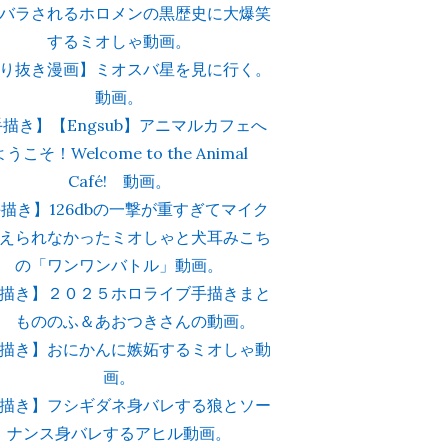
バラされるホロメンの黒歴史に大爆笑
するミオしゃ動画。
り抜き漫画】ミオスバ星を見に行く。
動画。
描き】【Engsub】アニマルカフェへ
ようこそ！Welcome to the Animal
Café! 動画。
描き】126dbの一撃が重すぎてマイク
えられなかったミオしゃと犬耳みこち
の「ワンワンバトル」動画。
描き】２０２５ホロライブ手描きまと
 もののふ＆あおつきさんの動画。
描き】おにかんに嫉妬するミオしゃ動
画。
描き】フシギダネ身バレする狼とソー
ナンス身バレするアヒル動画。