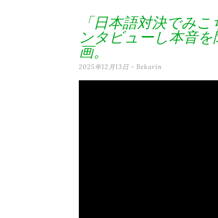
テ
「日本語対決でみこ
ン
ンタビューし本音を
ツ
画。
へ
2025年12月13日
-
Bekarin
ス
キ
ッ
プ