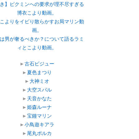
き】ピクミンへの要求が理不尽すぎる
博衣こより動画。
こよりをイビり散らかすお局マリン動
画。
は男が奢るべきか？について語るラミ
ィとこより動画。
►
古石ビジュー
►
夏色まつり
►
大神ミオ
►
大空スバル
►
天音かなた
►
姫森ルーナ
►
宝鐘マリン
►
小鳥遊キアラ
►
尾丸ポルカ