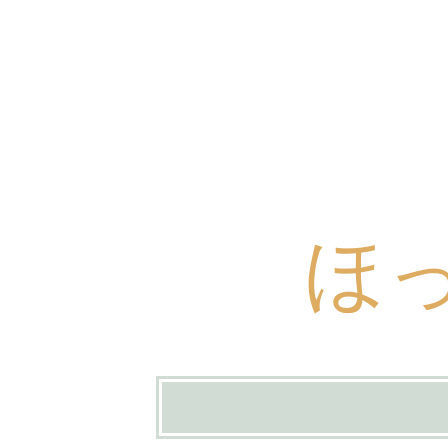
ほ
コ
ン