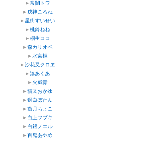
►
常闇トワ
►
戌神ころね
►
星街すいせい
►
桃鈴ねね
►
桐生ココ
►
森カリオペ
►
水宮枢
►
沙花叉クロヱ
►
湊あくあ
►
火威青
►
猫又おかゆ
►
獅白ぼたん
►
癒月ちょこ
►
白上フブキ
►
白銀ノエル
►
百鬼あやめ