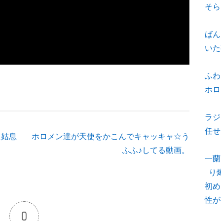
そら
ばん
いた
ふわ
ホロ
ラジ
任せ
た姑息
ホロメン達が天使をかこんでキャッキャ☆う
ふふ♪してる動画。
一蘭
り
初め
性が
0