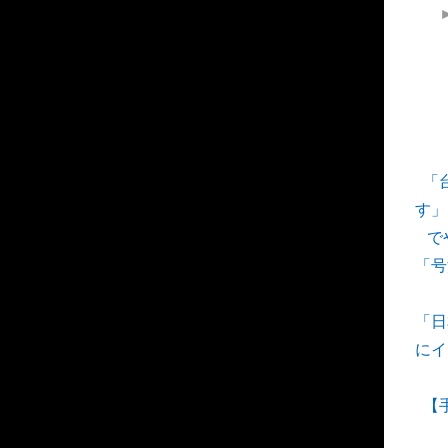
「
す」
で
「号
「日
にイ
【