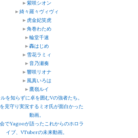
►
紫咲シオン
►
綺々羅々ヴィヴィ
►
虎金妃笑虎
►
角巻わため
►
輪堂千速
►
轟はじめ
►
雪花ラミィ
►
音乃瀬奏
►
響咲リオナ
►
風真いろは
►
鷹嶺ルイ
ールを知らずに卓を囲むVの強者たち。
を見守り実況するミオ氏が面白かった
動画。
会でYagooが語ったこれからのホロラ
イブ、VTuberの未来動画。