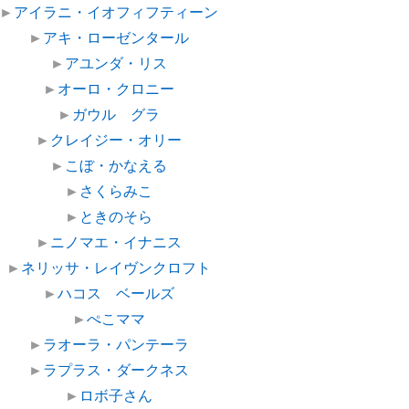
►
アイラニ・イオフィフティーン
►
アキ・ローゼンタール
►
アユンダ・リス
►
オーロ・クロニー
►
ガウル グラ
►
クレイジー・オリー
►
こぼ・かなえる
►
さくらみこ
►
ときのそら
►
ニノマエ・イナニス
►
ネリッサ・レイヴンクロフト
►
ハコス ベールズ
►
ぺこママ
►
ラオーラ・パンテーラ
►
ラプラス・ダークネス
►
ロボ子さん