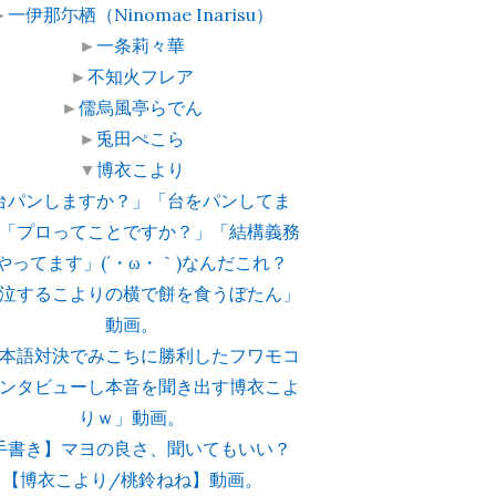
►
一伊那尓栖（Ninomae Inarisu）
►
一条莉々華
►
不知火フレア
►
儒烏風亭らでん
►
兎田ぺこら
▼
博衣こより
台パンしますか？」「台をパンしてま
「プロってことですか？」「結構義務
やってます」(´・ω・｀)なんだこれ？
泣するこよりの横で餅を食うぼたん」
動画。
本語対決でみこちに勝利したフワモコ
ンタビューし本音を聞き出す博衣こよ
りｗ」動画。
手書き】マヨの良さ、聞いてもいい？
【博衣こより/桃鈴ねね】動画。