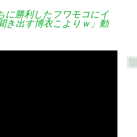
ちに勝利したフワモコにイ
聞き出す博衣こよりｗ」動