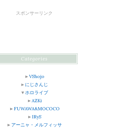
スポンサーリンク
Categories
►
VShojo
►
にじさんじ
▼
ホロライブ
►
AZKi
►
FUWAWA&MOCOCO
►
IRyS
►
アーニャ・メルフィッサ