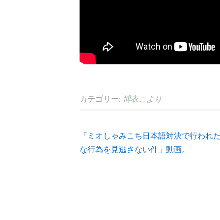
カテゴリー:
博衣こより
「ミオしゃみこち日本語対決で行われ
投
な行為を見逃さない件」動画。
稿
ナ