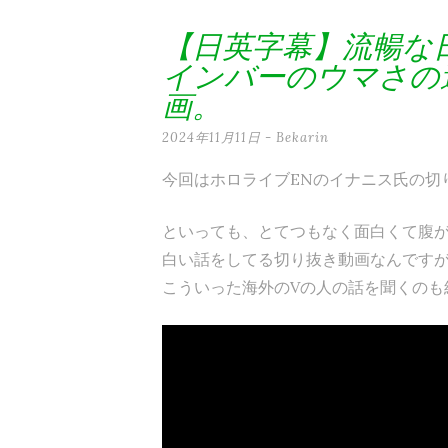
テ
【日英字幕】流暢な
ン
インバーのウマさの
ツ
画。
へ
2024年11月11日
-
Bekarin
ス
今回はホロライブENのイナニス氏の切
キ
ッ
といっても、とてつもなく面白くて腹
白い話をしてる切り抜き動画なんです
プ
こういった海外のVの人の話を聞くのも