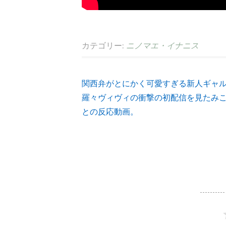
カテゴリー:
ニノマエ・イナニス
関西弁がとにかく可愛すぎる新人ギャ
投
羅々ヴィヴィの衝撃の初配信を見たみ
との反応動画。
稿
ナ
ビ
ゲ
ー