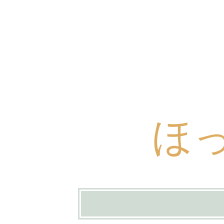
ほ
コ
ン