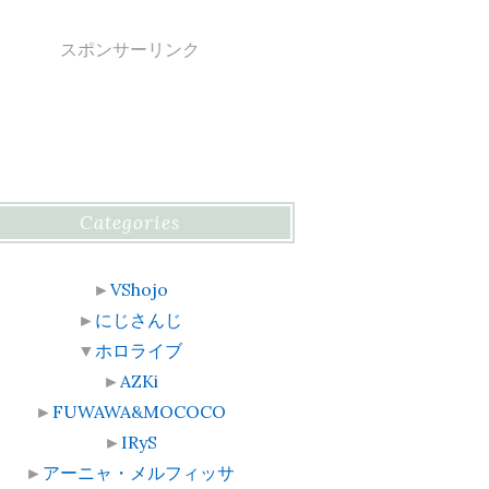
スポンサーリンク
Categories
►
VShojo
►
にじさんじ
▼
ホロライブ
►
AZKi
►
FUWAWA&MOCOCO
►
IRyS
►
アーニャ・メルフィッサ