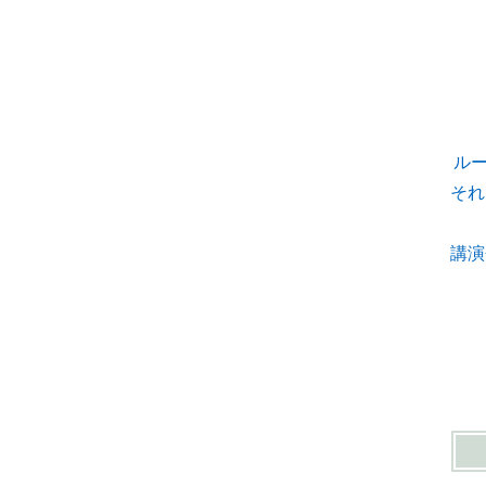
ル
それ
講演