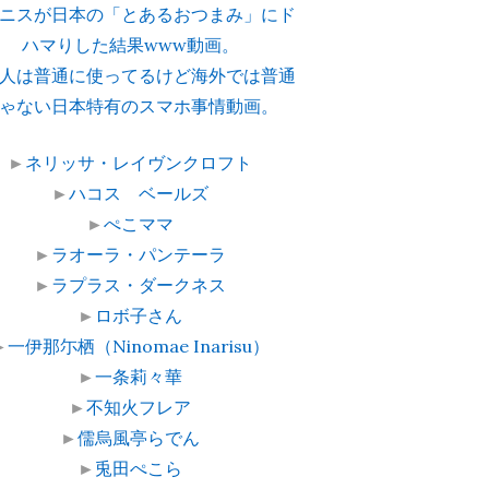
ニスが日本の「とあるおつまみ」にド
ハマりした結果www動画。
人は普通に使ってるけど海外では普通
ゃない日本特有のスマホ事情動画。
►
ネリッサ・レイヴンクロフト
►
ハコス ベールズ
►
ぺこママ
►
ラオーラ・パンテーラ
►
ラプラス・ダークネス
►
ロボ子さん
►
一伊那尓栖（Ninomae Inarisu）
►
一条莉々華
►
不知火フレア
►
儒烏風亭らでん
►
兎田ぺこら