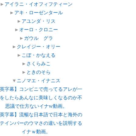
►
アイラニ・イオフィフティーン
►
アキ・ローゼンタール
►
アユンダ・リス
►
オーロ・クロニー
►
ガウル グラ
►
クレイジー・オリー
►
こぼ・かなえる
►
さくらみこ
►
ときのそら
▼
ニノマエ・イナニス
英字幕】コンビニで売ってるアレが一
をしたらあんなに美味しくなるのか不
思議で仕方ないイナw動画。
英字幕】流暢な日本語で日本と海外の
テインバーのウマさの違いを説明する
イナｗ動画。