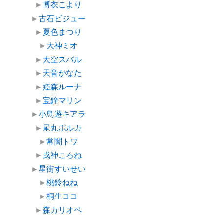
►
博衣こより
►
古石ビジュー
►
夏色まつり
►
大神ミオ
►
大空スバル
►
天音かなた
►
姫森ルーナ
►
宝鐘マリン
►
小鳥遊キアラ
►
尾丸ポルカ
►
常闇トワ
►
戌神ころね
►
星街すいせい
►
桃鈴ねね
►
桐生ココ
►
森カリオペ