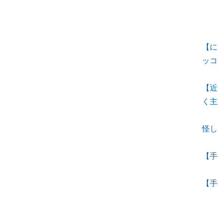
【に
ッコ
【近
く主
怪し
【手
【手