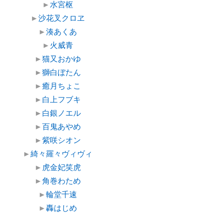
►
水宮枢
►
沙花叉クロヱ
►
湊あくあ
►
火威青
►
猫又おかゆ
►
獅白ぼたん
►
癒月ちょこ
►
白上フブキ
►
白銀ノエル
►
百鬼あやめ
►
紫咲シオン
►
綺々羅々ヴィヴィ
►
虎金妃笑虎
►
角巻わため
►
輪堂千速
►
轟はじめ