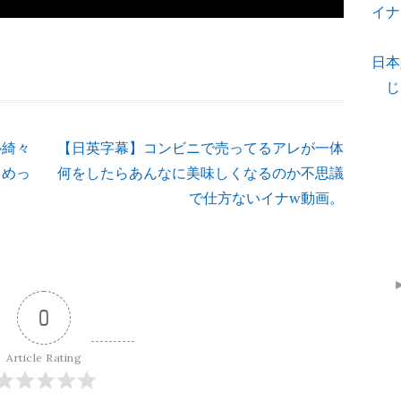
イナ
日本
じ
ル綺々
【日英字幕】コンビニで売ってるアレが一体
こめっ
何をしたらあんなに美味しくなるのか不思議
で仕方ないイナw動画。
0
Article Rating