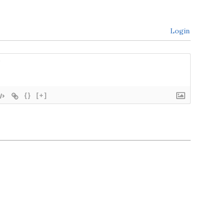
Login
{}
[+]