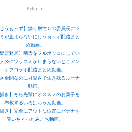
Bekarin
じうぉ～ず】煽り耐性０の委員長にツ
ミが止まらないにじうぉ～ず配信まと
め動画。
畿霊務局】幽霊をフルボッコにしてい
人公にツッコミが止まらないとこアン
オフコラボ配信まとめ動画。
さ全開なのに可愛さで生き残るルーナ
動画。
描き】そら先輩にオススメのお菓子を
布教するいろはちゃん動画。
描き】完全にアウトな位置にバナナを
置いちゃったみこち動画。