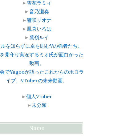
►
雪花ラミィ
►
音乃瀬奏
►
響咲リオナ
►
風真いろは
►
鷹嶺ルイ
ールを知らずに卓を囲むVの強者たち。
を見守り実況するミオ氏が面白かった
動画。
会でYagooが語ったこれからのホロラ
イブ、VTuberの未来動画。
►
個人Vtuber
►
未分類
Name