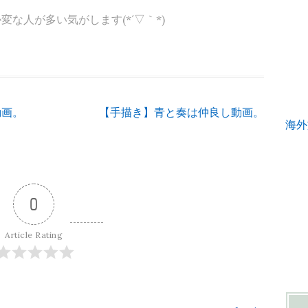
な人が多い気がします(*´▽｀*)
動画。
【手描き】青と奏は仲良し動画。
海外
0
Article Rating