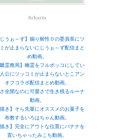
Bekarin
じうぉ～ず】煽り耐性０の委員長にツ
ミが止まらないにじうぉ～ず配信まと
め動画。
畿霊務局】幽霊をフルボッコにしてい
人公にツッコミが止まらないとこアン
オフコラボ配信まとめ動画。
さ全開なのに可愛さで生き残るルーナ
動画。
描き】そら先輩にオススメのお菓子を
布教するいろはちゃん動画。
描き】完全にアウトな位置にバナナを
置いちゃったみこち動画。