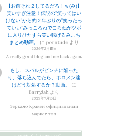
【お前それ２してるだろ！ｗ(み)】
笑いすぎ注意！伝説の”笑ってはい
けない”から約２年ぶりの”笑ったっ
ていい”みっころねでころねがツボ
に入りひたすら笑い転げるみこち
まとめ動画。
に
porntude
より
2026年2月15日
A really good blog and me back again.
もし、スバルがピンチに陥った
り、落ち込んでたら、ホロメン達
はどう対処するか？動画。
に
BarryJah
より
2025年7月15日
Зеркало Кракен официальный
маркет топ