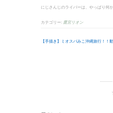
にじさんじのライバーは、やっぱり何か変
カテゴリー:
鷹宮リオン
【手描き】ミオスバみこ沖縄旅行！！
投
稿
ナ
ビ
ゲ
ー