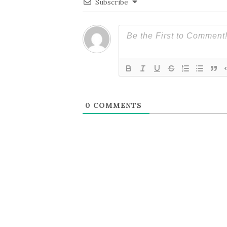
Subscribe
シ
ョ
ン
0
COMMENTS