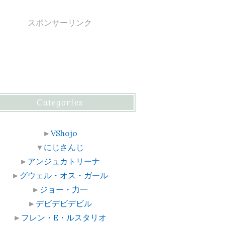
スポンサーリンク
Categories
►
VShojo
▼
にじさんじ
►
アンジュカトリーナ
►
グウェル・オス・ガール
►
ジョー・力一
►
デビデビデビル
►
フレン・E・ルスタリオ