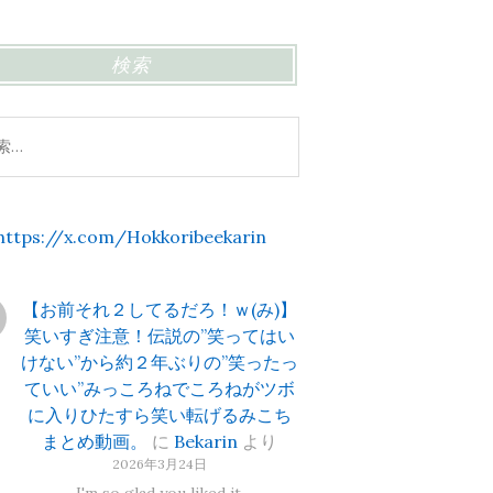
検索
https://x.com/Hokkoribeekarin
【お前それ２してるだろ！ｗ(み)】
笑いすぎ注意！伝説の”笑ってはい
けない”から約２年ぶりの”笑ったっ
ていい”みっころねでころねがツボ
に入りひたすら笑い転げるみこち
まとめ動画。
に
Bekarin
より
2026年3月24日
I'm so glad you liked it.