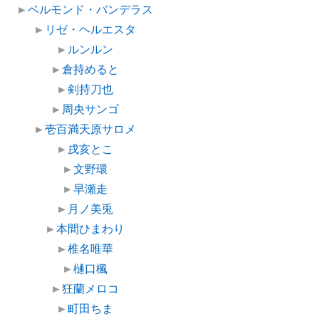
►
ベルモンド・バンデラス
►
リゼ・ヘルエスタ
►
ルンルン
►
倉持めると
►
剣持刀也
►
周央サンゴ
►
壱百満天原サロメ
►
戌亥とこ
►
文野環
►
早瀬走
►
月ノ美兎
►
本間ひまわり
►
椎名唯華
►
樋口楓
►
狂蘭メロコ
►
町田ちま