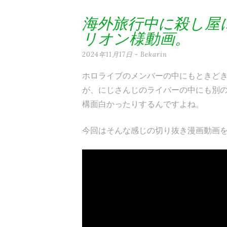
テ
海外旅行中に殺し屋
ン
リオン様動画。
ツ
2024年11月17日
-
Bekarin
へ
ホロライブのメンバーの中にもときど
ス
が、にじさんじのライバーの中にも別
キ
構面白かったりするんですよね。
ッ
今回はそんな感じの切り抜き漫画動画
プ