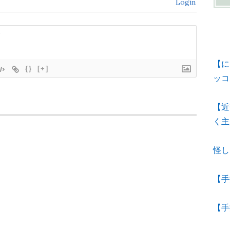
Login
【に
{}
[+]
ッコ
【近
く主
怪し
【手
【手