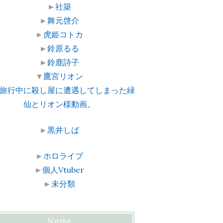
►
社築
►
舞元啓介
►
虎姫コトカ
►
鈴原るる
►
鈴鹿詩子
▼
鷹宮リオン
旅行中に殺し屋に遭遇してしまった緑
仙とリオン様動画。
►
黒井しば
►
ホロライブ
►
個人Vtuber
►
未分類
Name