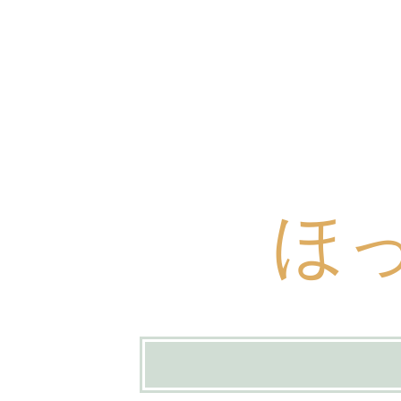
ほ
コ
ン