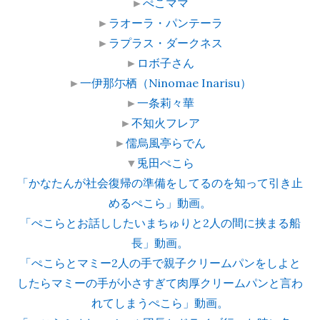
►
ぺこママ
►
ラオーラ・パンテーラ
►
ラプラス・ダークネス
►
ロボ子さん
►
一伊那尓栖（Ninomae Inarisu）
►
一条莉々華
►
不知火フレア
►
儒烏風亭らでん
▼
兎田ぺこら
「かなたんが社会復帰の準備をしてるのを知って引き止
めるぺこら」動画。
「ぺこらとお話ししたいまちゅりと2人の間に挟まる船
長」動画。
「ぺこらとマミー2人の手で親子クリームパンをしよと
したらマミーの手が小さすぎて肉厚クリームパンと言わ
れてしまうぺこら」動画。