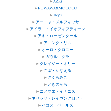
►
AZKi
►
FUWAWA&MOCOCO
►
IRyS
►
アーニャ・メルフィッサ
►
アイラニ・イオフィフティーン
►
アキ・ローゼンタール
►
アユンダ・リス
►
オーロ・クロニー
►
ガウル グラ
►
クレイジー・オリー
►
こぼ・かなえる
►
さくらみこ
►
ときのそら
►
ニノマエ・イナニス
►
ネリッサ・レイヴンクロフト
►
ハコス ベールズ