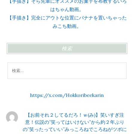
【手描き】そら先輩にオススメのお菓子を布教するいろ
はちゃん動画。
【手描き】完全にアウトな位置にバナナを置いちゃった
みこち動画。
検索
検
索:
https://x.com/Hokkoribeekarin
【お前それ２してるだろ！ｗ(み)】笑いすぎ注
意！伝説の”笑ってはいけない”から約２年ぶり
の”笑ったっていい”みっころねでころねがツボに