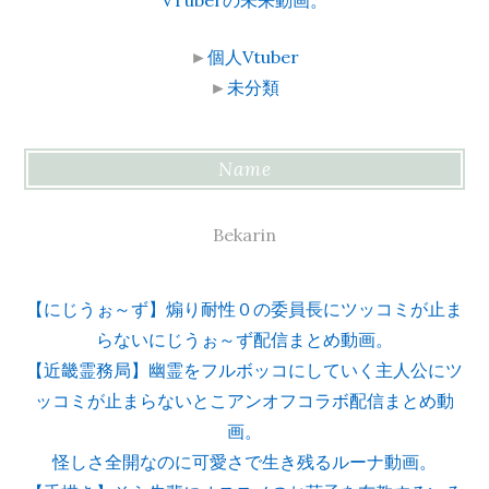
►
個人Vtuber
►
未分類
Name
Bekarin
【にじうぉ～ず】煽り耐性０の委員長にツッコミが止ま
らないにじうぉ～ず配信まとめ動画。
【近畿霊務局】幽霊をフルボッコにしていく主人公にツ
ッコミが止まらないとこアンオフコラボ配信まとめ動
画。
怪しさ全開なのに可愛さで生き残るルーナ動画。