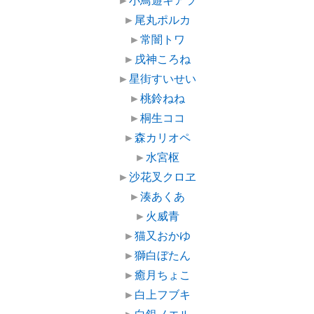
►
尾丸ポルカ
►
常闇トワ
►
戌神ころね
►
星街すいせい
►
桃鈴ねね
►
桐生ココ
►
森カリオペ
►
水宮枢
►
沙花叉クロヱ
►
湊あくあ
►
火威青
►
猫又おかゆ
►
獅白ぼたん
►
癒月ちょこ
►
白上フブキ
►
白銀ノエル