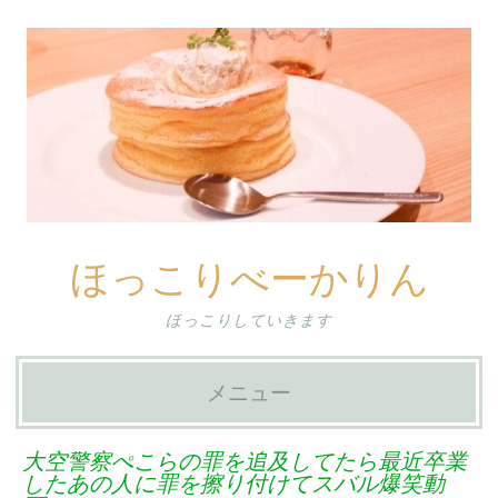
ほっこりべーかりん
ほっこりしていきます
メニュー
コ
大空警察ぺこらの罪を追及してたら最近卒業
ン
したあの人に罪を擦り付けてスバル爆笑動