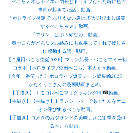
「ぺこらミオしゃノエル団長とドライブ行った時に色々
事件が起きてた話」動画。
「ホロライブ検定で“ありえない選択肢”が飛び出し爆笑
するぺこらｗｗ」動画。
「マリン、ばぶぅ頼むわ」動画。
「奏ぺこらがどんなダル絡みにも返事してくれて優しさ
に感動する話」動画。
【＃兎田ぺこら生誕2026】マリン船長 × ぺこらマミー初
コラボ【ホロライブ/兎田ぺこら】本人ｃｈ動画。
【今年一番笑った】ホロライブ爆笑シーン総集編2025
かたくりこさんの漫画動画まとめ。
【手描き】 トモコレぺこマリクッキング
👯‍♀️
動画。
【手描き】【手描き】トランシーバーであくたんをオニ
オン呼びするぺこら動画。
【手描き】コメダのカツサンドの美味しさに衝撃を受け
るぺこら動画。