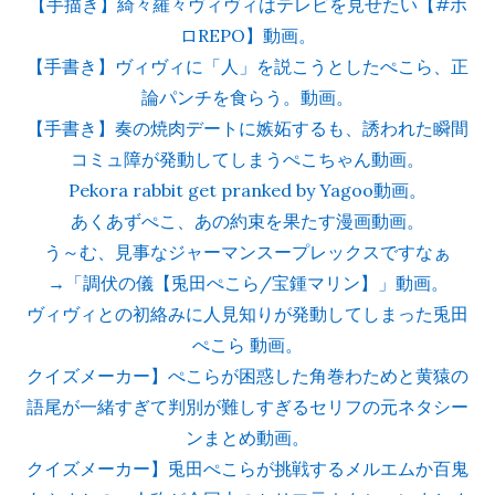
【手描き】綺々羅々ヴィヴィはテレビを見せたい【#ホ
ロREPO】動画。
【手書き】ヴィヴィに「人」を説こうとしたぺこら、正
論パンチを食らう。動画。
【手書き】奏の焼肉デートに嫉妬するも、誘われた瞬間
コミュ障が発動してしまうぺこちゃん動画。
Pekora rabbit get pranked by Yagoo動画。
あくあずぺこ、あの約束を果たす漫画動画。
う～む、見事なジャーマンスープレックスですなぁ
→「調伏の儀【兎田ぺこら/宝鍾マリン】」動画。
ヴィヴィとの初絡みに人見知りが発動してしまった兎田
ぺこら 動画。
クイズメーカー】ぺこらが困惑した角巻わためと黄猿の
語尾が一緒すぎて判別が難しすぎるセリフの元ネタシー
ンまとめ動画。
クイズメーカー】兎田ぺこらが挑戦するメルエムか百鬼