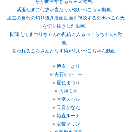
らが面白すぎるｗｗｗ動画。
紫玉ねぎに何故か当たりが強いぺこらｗ動画。
過去の自分の切り抜き漫画動画を視聴する兎田ぺこら氏
を切り抜きした動画。
間違えてまつりちゃんの配信に入るぺこらちゃんw動
画。
食われるころさんとなす術がないぺこちゃん動画。
►
博衣こより
►
古石ビジュー
►
夏色まつり
►
大神ミオ
►
大空スバル
►
天音かなた
►
姫森ルーナ
►
宝鐘マリン
►
小鳥遊キアラ