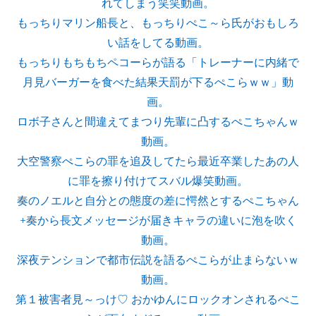
れてしまう笑笑動画。
もっちりマリン船長と、もっちりぺこ～ら氏がおもしろ
い話をしてる動画。
もっちりもちもちペコーらが語る「トレーナーに内緒で
月見バーガーを食べた結果天罰が下るぺこらｗｗ」動
画。
ロボ子さんと間違えてまつり先輩に凸するぺこちゃんｗ
動画。
大空警察ぺこらの罪を追及してたら最近卒業したあの人
に罪を擦り付けてスバル爆笑動画。
奏のノエルと自分との態度の差に愕然とするぺこちゃん
+奏から長文メッセージが届きキャラの違いに泡を吹く
動画。
深夜テンションで都市伝説を語るぺこらが止まらないｗ
動画。
第１被害者見～っけ♡ おかゆんにロックオンされるぺこ