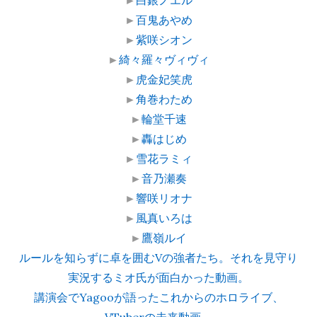
►
百鬼あやめ
►
紫咲シオン
►
綺々羅々ヴィヴィ
►
虎金妃笑虎
►
角巻わため
►
輪堂千速
►
轟はじめ
►
雪花ラミィ
►
音乃瀬奏
►
響咲リオナ
►
風真いろは
►
鷹嶺ルイ
ルールを知らずに卓を囲むVの強者たち。それを見守り
実況するミオ氏が面白かった動画。
講演会でYagooが語ったこれからのホロライブ、
VTuberの未来動画。