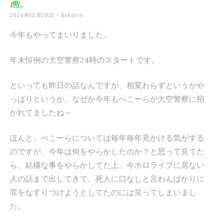
画。
テ
2024年12月29日
-
Bekarin
ン
今年もやってまいりました。
ツ
へ
年末恒例の大空警察24時のスタートです。
ス
といっても昨日の話なんですが、相変わらずというかや
キ
っぱりというか、なぜか今年もぺこーらが大空警察に招
ッ
かれてましたね～
プ
ほんと、ぺこーらについては毎年毎年見かける気がする
のですが、今年は何をやらかしたのか？と思って見てた
ら、結構な事をやらかしてた上、今ホロライブに居ない
人の話まで出してきて、死人に口なしと言わんばかりに
罪をなすりつけようとしてたのには笑ってしまいまし
た。