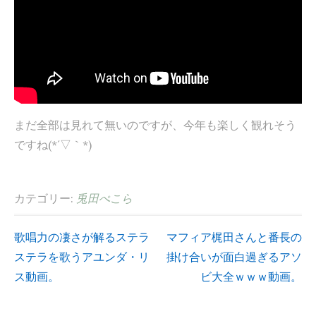
まだ全部は見れて無いのですが、今年も楽しく観れそう
ですね(*´▽｀*)
カテゴリー:
兎田ぺこら
歌唱力の凄さが解るステラ
マフィア梶田さんと番長の
投
ステラを歌うアユンダ・リ
掛け合いが面白過ぎるアソ
ス動画。
ビ大全ｗｗｗ動画。
稿