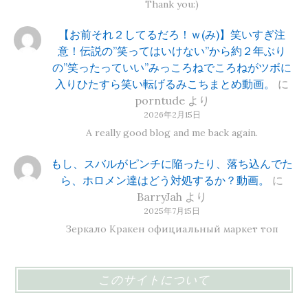
Thank you:)
【お前それ２してるだろ！ｗ(み)】笑いすぎ注
意！伝説の”笑ってはいけない”から約２年ぶり
の”笑ったっていい”みっころねでころねがツボに
入りひたすら笑い転げるみこちまとめ動画。
に
porntude
より
2026年2月15日
A really good blog and me back again.
もし、スバルがピンチに陥ったり、落ち込んでた
ら、ホロメン達はどう対処するか？動画。
に
BarryJah
より
2025年7月15日
Зеркало Кракен официальный маркет топ
このサイトについて