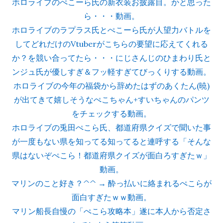
ホロライブのぺこーら氏の新衣装お披露目。かと思った
ら・・・動画。
ホロライブのラプラス氏とぺこーら氏が人望力バトルを
してどれだけのVtuberがこちらの要望に応えてくれる
か？を競い合ってたら・・・にじさんじのひまわり氏と
ンジュ氏が優しすぎ＆フッ軽すぎてびっくりする動画。
ホロライブの今年の福袋から辞めたはずのあくたん(暁)
が出てきて嬉しそうなぺこちゃん+すいちゃんのパンツ
をチェックする動画。
ホロライブの兎田ぺこら氏、都道府県クイズで聞いた事
が一度もない県を知ってる知ってると連呼する「そんな
県はないぞぺこら！都道府県クイズが面白ろすぎたｗ」
動画。
マリンのこと好き？^^ → 酔っ払いに絡まれるぺこらが
面白すぎたｗｗ動画。
マリン船長自慢の「ぺこら攻略本」遂に本人から否定さ