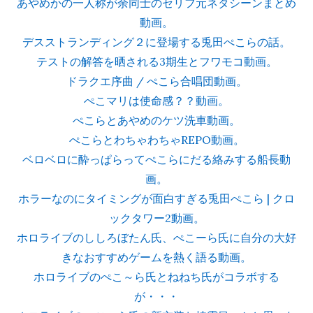
あやめかの一人称が余同士のセリフ元ネタシーンまとめ
動画。
デスストランディング２に登場する兎田ぺこらの話。
テストの解答を晒される3期生とフワモコ動画。
ドラクエ序曲 / ぺこら合唱団動画。
ぺこマリは使命感？？動画。
ぺこらとあやめのケツ洗車動画。
ぺこらとわちゃわちゃREPO動画。
ベロベロに酔っぱらってぺこらにだる絡みする船長動
画。
ホラーなのにタイミングが面白すぎる兎田ぺこら | クロ
ックタワー2動画。
ホロライブのししろぼたん氏、ぺこーら氏に自分の大好
きなおすすめゲームを熱く語る動画。
ホロライブのぺこ～ら氏とねねち氏がコラボする
が・・・