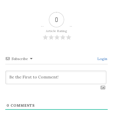
ナ
ビ
0
ゲ
Article Rating
ー
シ
Subscribe
Login
ョ
ン
0
COMMENTS