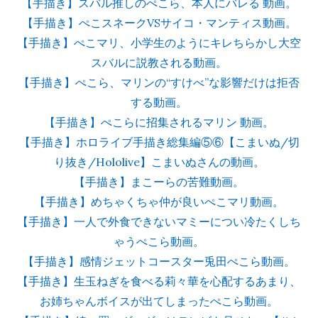
【手描き】スバル推しのぺこら、本人にバレる 動画。
【手描き】ぺこスネークVSサイコ・マンティス動画。
【手描き】ぺこマリ、小学生のようにキレちらかし大空
スバルに説教される動画。
【手描き】ぺこら、マリンの“すけべ”な影響だけは拒否
する動画。
【手描き】ぺこらに招集されるマリン 動画。
【手描き】ホロライブ手描き総集編⑤⑥【こまいぬ/切
り抜き/Hololive】こまいぬさんの動画。
【手描き】まこーらの苦難動画。
【手描き】めちゃくちゃ仲が良いぺこマリ動画。
【手描き】一人で外食できないマミーについ冷たくしち
ゃうぺこら動画。
【手描き】感情ジェットコースター兎田ぺこら動画。
【手描き】生玉ねぎを食べる莉々華を心配するあまり、
お姉ちゃんボイスが出てしまったぺこら動画。