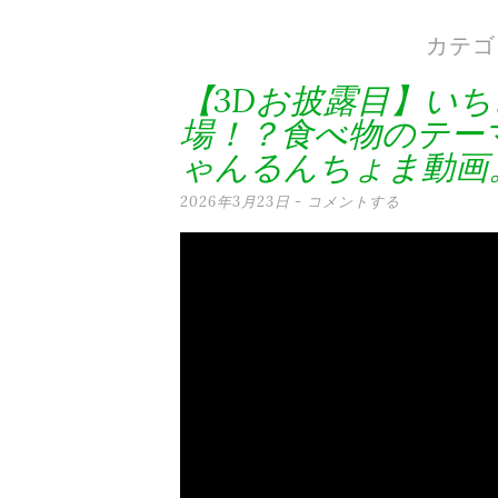
テ
カテゴ
ン
【3Dお披露目】い
ツ
場！？食べ物のテー
へ
ゃんるんちょま動画
ス
2026年3月23日
コメントする
キ
ッ
プ