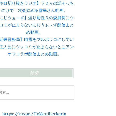
ホロ切り抜きラジオ】ラミィの話そっち
のけで二次会始める雪民さん動画。
にじうぉ～ず】煽り耐性０の委員長にツ
コミが止まらないにじうぉ～ず配信まと
め動画。
近畿霊務局】幽霊をフルボッコにしてい
主人公にツッコミが止まらないとこアン
オフコラボ配信まとめ動画。
検索
https://x.com/Hokkoribeekarin