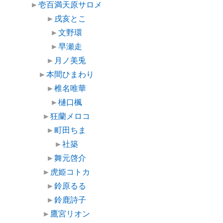
►
壱百満天原サロメ
►
戌亥とこ
►
文野環
►
早瀬走
►
月ノ美兎
►
本間ひまわり
►
椎名唯華
►
樋口楓
►
狂蘭メロコ
►
町田ちま
►
社築
►
舞元啓介
►
虎姫コトカ
►
鈴原るる
►
鈴鹿詩子
►
鷹宮リオン