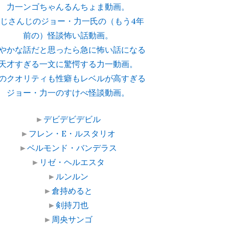
力一ンゴちゃんるんちょま動画。
じさんじのジョー・力一氏の（もう4年
前の）怪談怖い話動画。
やかな話だと思ったら急に怖い話になる
天才すぎる一文に驚愕する力一動画。
のクオリティも性癖もレベルが高すぎる
ジョー・力一のすけべ怪談動画。
►
デビデビデビル
►
フレン・E・ルスタリオ
►
ベルモンド・バンデラス
►
リゼ・ヘルエスタ
►
ルンルン
►
倉持めると
►
剣持刀也
►
周央サンゴ