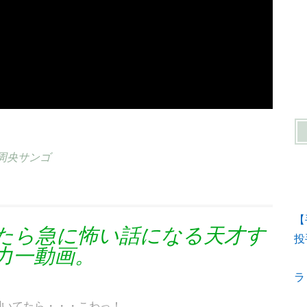
周央サンゴ
【
たら急に怖い話になる天才す
投
力一動画。
ラ
聞いてたら・・・こわっ！