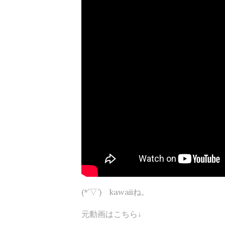
(*’▽’) kawaiiね。
元動画はこちら↓