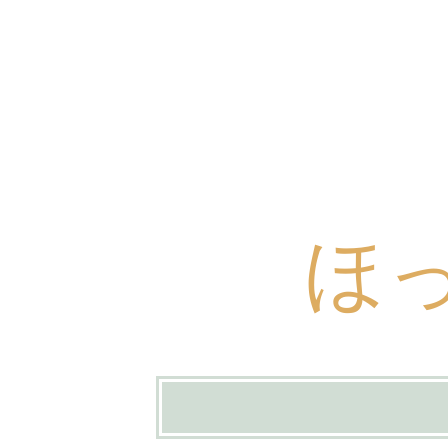
ほ
コ
ン