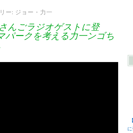
リー:
ジョー・力一
ちさんごラジオゲストに登
マパークを考える力一ンゴち
。
に