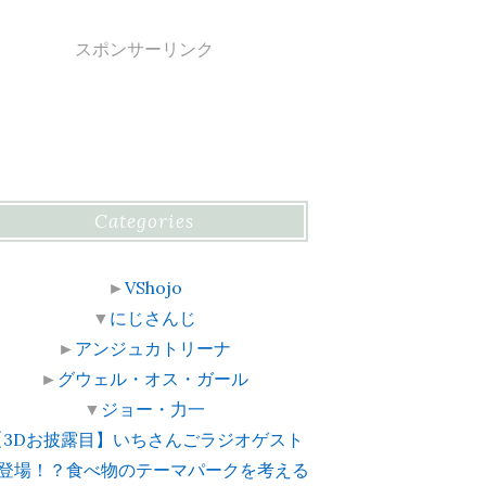
スポンサーリンク
Categories
►
VShojo
▼
にじさんじ
►
アンジュカトリーナ
►
グウェル・オス・ガール
▼
ジョー・力一
【3Dお披露目】いちさんごラジオゲスト
登場！？食べ物のテーマパークを考える