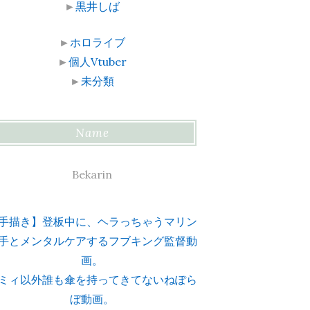
►
黒井しば
►
ホロライブ
►
個人Vtuber
►
未分類
Name
Bekarin
手描き】登板中に、ヘラっちゃうマリン
手とメンタルケアするフブキング監督動
画。
ミィ以外誰も傘を持ってきてないねぽら
ぼ動画。