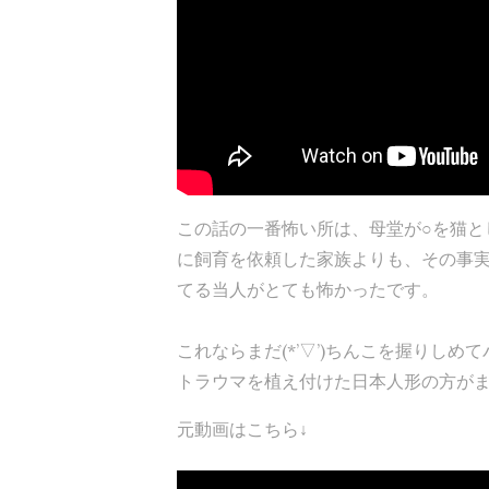
この話の一番怖い所は、母堂が○を猫と
に飼育を依頼した家族よりも、その事
てる当人がとても怖かったです。
これならまだ(*’▽’)ちんこを握りし
トラウマを植え付けた日本人形の方が
元動画はこちら↓