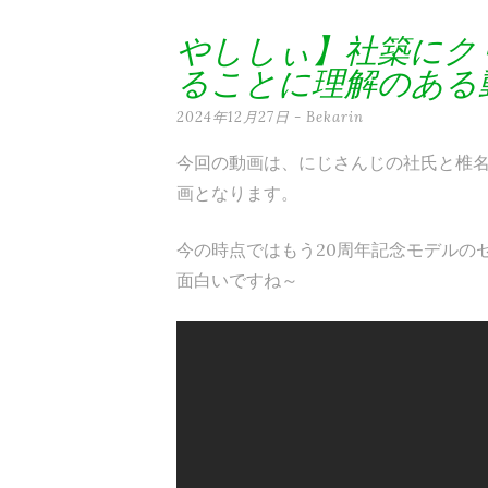
テ
やししぃ】社築にク
ン
ることに理解のある
ツ
2024年12月27日
-
Bekarin
へ
今回の動画は、にじさんじの社氏と椎名氏
ス
画となります。
キ
ッ
今の時点ではもう20周年記念モデルの
面白いですね～
プ