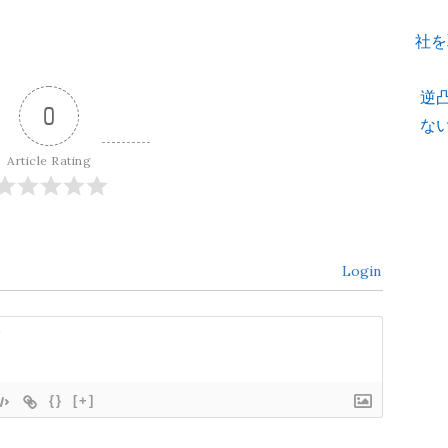
社を
逆
0
な
Article Rating
Login
{}
[+]