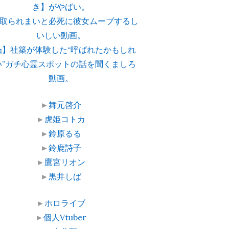
き】がやばい。
取られまいと必死に彼女ムーブするし
いしい動画。
凸】社築が体験した“呼ばれたかもしれ
い”ガチ心霊スポットの話を聞くましろ
動画。
►
舞元啓介
►
虎姫コトカ
►
鈴原るる
►
鈴鹿詩子
►
鷹宮リオン
►
黒井しば
►
ホロライブ
►
個人Vtuber