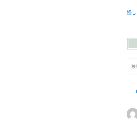
怪し
検
索: