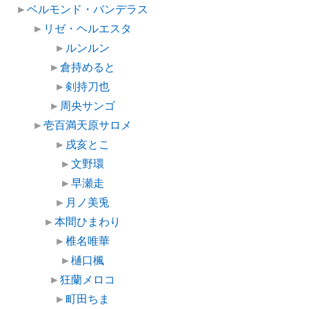
►
ベルモンド・バンデラス
►
リゼ・ヘルエスタ
►
ルンルン
►
倉持めると
►
剣持刀也
►
周央サンゴ
►
壱百満天原サロメ
►
戌亥とこ
►
文野環
►
早瀬走
►
月ノ美兎
►
本間ひまわり
►
椎名唯華
►
樋口楓
►
狂蘭メロコ
►
町田ちま