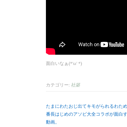
面白いなぁ(*‘ω‘ *)
カテゴリー:
社築
たまにわたおじ出てキモがられるわた
投
番長はじめのアソビ大全コラボが面白す
動画。
稿