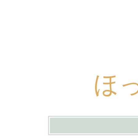
ほ
コ
ン