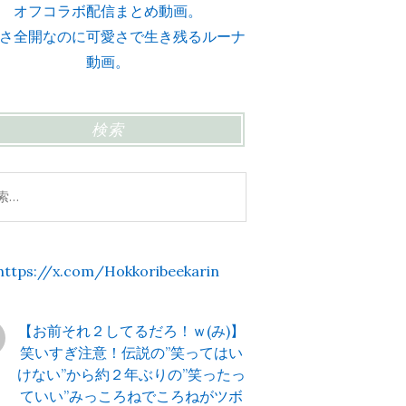
オフコラボ配信まとめ動画。
さ全開なのに可愛さで生き残るルーナ
動画。
検索
https://x.com/Hokkoribeekarin
【お前それ２してるだろ！ｗ(み)】
笑いすぎ注意！伝説の”笑ってはい
けない”から約２年ぶりの”笑ったっ
ていい”みっころねでころねがツボ