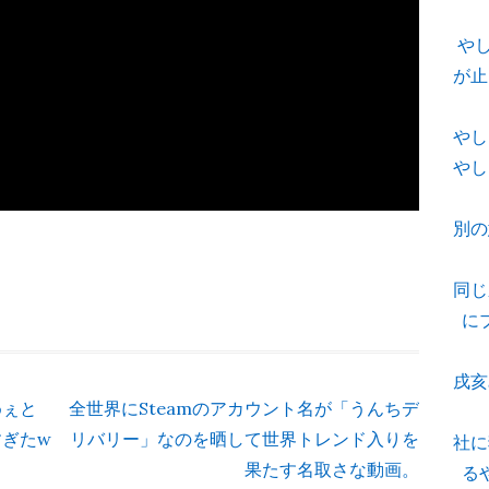
や
が止
やし
やし
別の
同じ
に
戌亥
めぇと
全世界にSteamのアカウント名が「うんちデ
ぎたw
リバリー」なのを晒して世界トレンド入りを
社に
果たす名取さな動画。
る