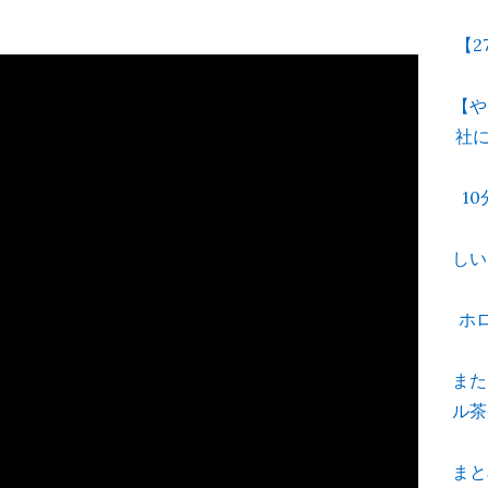
【2
【や
社
1
しい
ホ
また
ル茶
まと