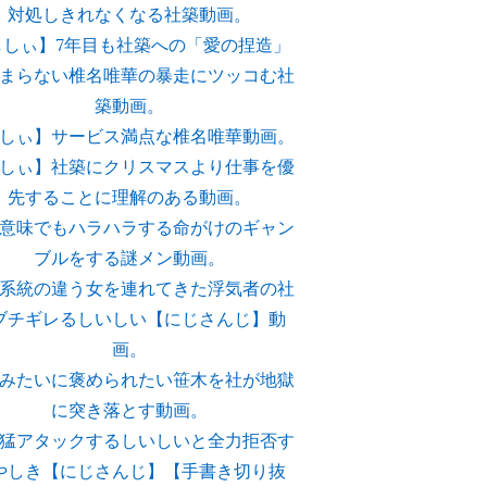
対処しきれなくなる社築動画。
ししぃ】7年目も社築への「愛の捏造」
まらない椎名唯華の暴走にツッコむ社
築動画。
しぃ】サービス満点な椎名唯華動画。
しぃ】社築にクリスマスより仕事を優
先することに理解のある動画。
意味でもハラハラする命がけのギャン
ブルをする謎メン動画。
系統の違う女を連れてきた浮気者の社
ブチギレるしいしい【にじさんじ】動
画。
みたいに褒められたい笹木を社が地獄
に突き落とす動画。
猛アタックするしいしいと全力拒否す
やしき【にじさんじ】【手書き切り抜