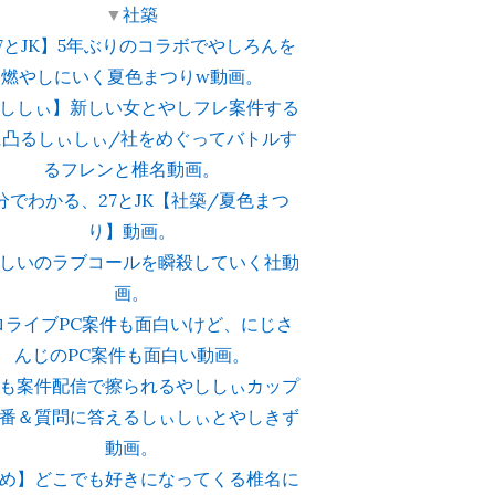
▼
社築
7とJK】5年ぶりのコラボでやしろんを
燃やしにいく夏色まつりw動画。
ししぃ】新しい女とやしフレ案件する
に凸るしぃしぃ/社をめぐってバトルす
るフレンと椎名動画。
0分でわかる、27とJK【社築/夏色まつ
り】動画。
しいのラブコールを瞬殺していく社動
画。
ロライブPC案件も面白いけど、にじさ
んじのPC案件も面白い動画。
も案件配信で擦られるやししぃカップ
番＆質問に答えるしぃしぃとやしきず
動画。
め】どこでも好きになってくる椎名に