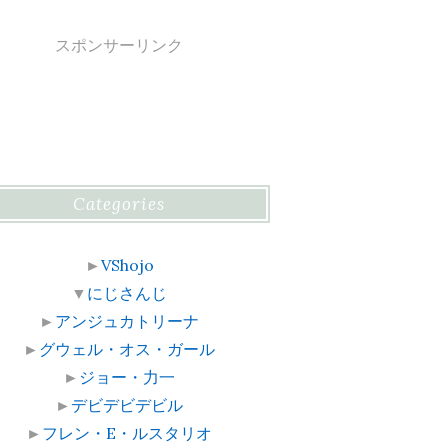
スポンサーリンク
Categories
►
VShojo
▼
にじさんじ
►
アンジュカトリーナ
►
グウェル・オス・ガール
►
ジョー・力一
►
デビデビデビル
►
フレン・E・ルスタリオ