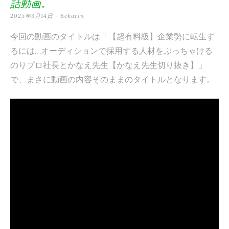
話動画。
テ
2025年3月14日
-
Bekarin
ン
今回の動画のタイトルは「【超有料級】企業勢に転生す
ツ
るには…オーディションで採用する人材をぶっちゃける
へ
のりプロ社長とかなえ先生【かなえ先生切り抜き】」
ス
で、まさに動画の内容そのままのタイトルとなります。
キ
ッ
プ