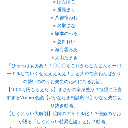
►
ぽんぽこ
►
兎鞠まり
►
八都宿ねね
►
名取さな
►
塚本のべる
►
悠針れい
►
海月雲ろあ
▼
犬山たまき
「ひゃっはぁああ！！〇〇〇らこれからどんどんオーバ
ーキルしていくぜえええええ！」と大声で言わんばかり
の勢いののりお先生のためになるお話。
【1000万円もらえたら】まさかの全身整形？欲望に正直
すぎるVtuber会議【#かなたま相談所24】かなえ先生切
り抜き動画。
【しぐれうい大解剖】絵師のアイドル化！？佃煮のりお
が語る「しぐれうい特異点論」とは？動画。