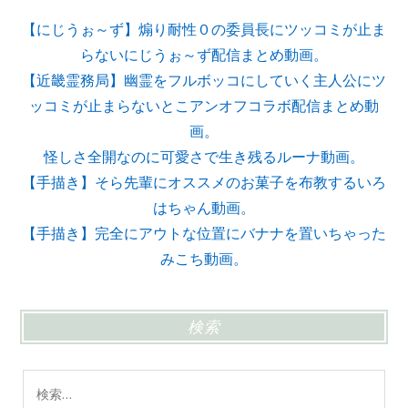
【にじうぉ～ず】煽り耐性０の委員長にツッコミが止ま
らないにじうぉ～ず配信まとめ動画。
【近畿霊務局】幽霊をフルボッコにしていく主人公にツ
ッコミが止まらないとこアンオフコラボ配信まとめ動
画。
怪しさ全開なのに可愛さで生き残るルーナ動画。
【手描き】そら先輩にオススメのお菓子を布教するいろ
はちゃん動画。
【手描き】完全にアウトな位置にバナナを置いちゃった
みこち動画。
検索
検
索: