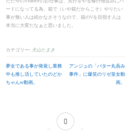
ただ今のVtuberのお仕事は、荒行をやる修行僧並みにハ
ードになってる為、箱で（いや箱だからこそ）やりたい
事が無い人は続かなさそうなので、箱のVを目指す人は
本当に大変だなぁと思いました。
カテゴリー:
犬山たまき
夢女である事が発覚し業務
アンジュの「バター丸呑み
投
中も推し活していたのどか
事件」に爆笑のリゼ皇女動
ちゃんw動画。
画。
稿
ナ
ビ
0