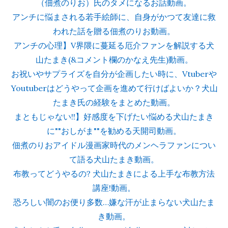
（佃煮のりお）氏のタメになるお話動画。
アンチに悩まされる若手絵師に、自身がかつて友達に救
われた話を贈る佃煮のりお動画。
アンチの心理】V界隈に蔓延る厄介ファンを解説する犬
山たまき(&コメント欄のかなえ先生)動画。
お祝いやサプライズを自分が企画したい時に、Vtuberや
Youtuberはどうやって企画を進めて行けばよいか？犬山
たまき氏の経験をまとめた動画。
まともじゃない!!】好感度を下げたい悩める犬山たまき
に""おしがま""を勧める天開司動画。
佃煮のりおアイドル漫画家時代のメンヘラファンについ
て語る犬山たまき動画。
布教ってどうやるの? 犬山たまきによる上手な布教方法
講座!動画。
恐ろしい闇のお便り多数…嫌な汗が止まらない犬山たま
き動画。