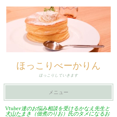
ほっこりべーかりん
ほっこりしていきます
メニュー
コ
Vtuber達のお悩み相談を受けるかなえ先生と
ン
犬山たまき（佃煮のりお）氏のタメになるお