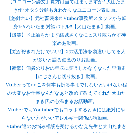
【ユニコーン論文】貴方は当てはまりますか? 犬山たま
き作･オタク分類も丸わかりなユニコーン表動画。
【悠針れい】元社畜襲来!? Vtuber事務所スタッフから転
身✨#れいたま 対談バトル!!【犬山たまき】動画。
【爆笑】ド正論をかます結城さくなにヒスり散らかす神
楽めあ動画。
【絵が好きなだけでいい!】Xの活用法を勘違いしてる人
が多いと語る佃煮のりお動画。
【衝撃】佃煮のりおの年収に笑うしかなくなった早瀬走
【にじさんじ切り抜き】動画。
Vtuberって○○こを何本も折る事までしないといけない程
の大変なお仕事なんだなぁと改めて教えてくれた犬山た
まき氏の心温まるお話動画。
VtuberでもYoutuberでもコラボするときには絶対にや
らない方がいいアレルギー関係の話動画。
Vtuber達のお悩み相談を受けるかなえ先生と犬山たまき