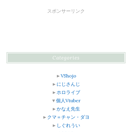
スポンサーリンク
Categories
►
VShojo
►
にじさんじ
►
ホロライブ
▼
個人Vtuber
►
かなえ先生
►
クマ＝チャン・ダヨ
►
しぐれうい