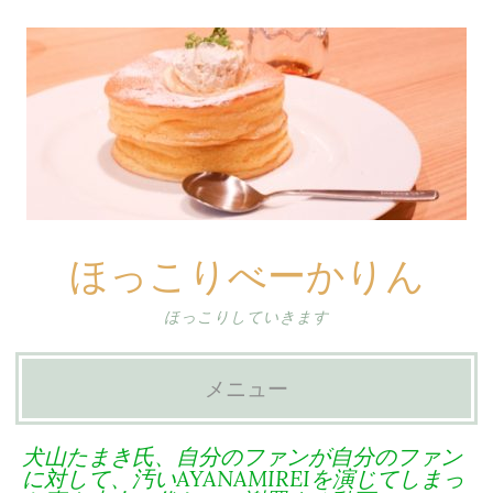
ほっこりべーかりん
ほっこりしていきます
メニュー
コ
犬山たまき氏、自分のファンが自分のファン
ン
に対して、汚いAYANAMIREIを演じてしまっ