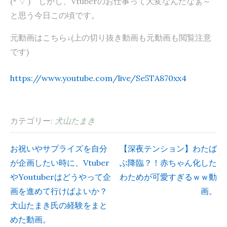
(*’▽’) しかし、Vtuberのお仕事って大変なんだなぁ～
と思う今日この頃です。
元動画はこちら↓(上の切り抜き動画も元動画も閲覧注意
です)
https://www.youtube.com/live/Se5TA870xx4
カテゴリー:
犬山たまき
お祝いやサプライズを自分
【深夜テンション】わたば
投
が企画したい時に、Vtuber
ぶ降臨？！赤ちゃん化した
やYoutuberはどうやって企
わためが可愛すぎるｗｗ動
稿
画を進めて行けばよいか？
画。
ナ
犬山たまき氏の経験をまと
めた動画。