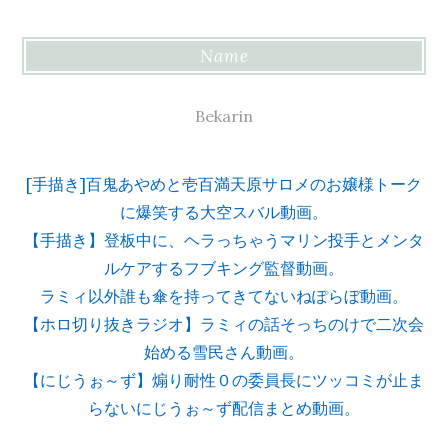
Name
Bekarin
[手描き]百鬼あやめと壱百満天原サロメのお嬢様トーク
に爆笑する大空スバル動画。
【手描き】登板中に、ヘラっちゃうマリン投手とメンタ
ルケアするフブキング監督動画。
ラミィ以外誰も傘を持ってきてないねぽらぼ動画。
【ホロ切り抜きラジオ】ラミィの話そっちのけで二次会
始める雪民さん動画。
【にじうぉ～ず】煽り耐性０の委員長にツッコミが止ま
らないにじうぉ～ず配信まとめ動画。