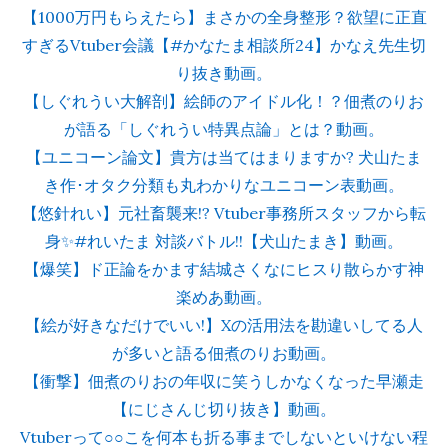
【1000万円もらえたら】まさかの全身整形？欲望に正直
すぎるVtuber会議【#かなたま相談所24】かなえ先生切
り抜き動画。
【しぐれうい大解剖】絵師のアイドル化！？佃煮のりお
が語る「しぐれうい特異点論」とは？動画。
【ユニコーン論文】貴方は当てはまりますか? 犬山たま
き作･オタク分類も丸わかりなユニコーン表動画。
【悠針れい】元社畜襲来!? Vtuber事務所スタッフから転
身✨#れいたま 対談バトル!!【犬山たまき】動画。
【爆笑】ド正論をかます結城さくなにヒスり散らかす神
楽めあ動画。
【絵が好きなだけでいい!】Xの活用法を勘違いしてる人
が多いと語る佃煮のりお動画。
【衝撃】佃煮のりおの年収に笑うしかなくなった早瀬走
【にじさんじ切り抜き】動画。
Vtuberって○○こを何本も折る事までしないといけない程