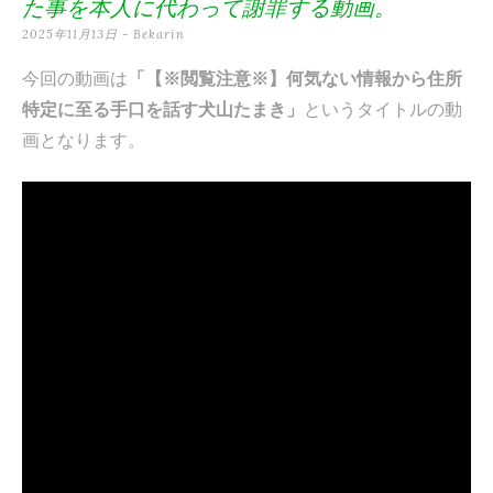
た事を本人に代わって謝罪する動画。
テ
2025年11月13日
-
Bekarin
ン
今回の動画は
「【※閲覧注意※】何気ない情報から住所
ツ
特定に至る手口を話す犬山たまき」
というタイトルの動
へ
画となります。
ス
キ
ッ
プ