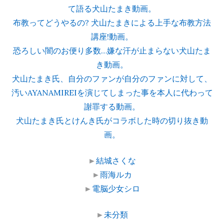
て語る犬山たまき動画。
布教ってどうやるの? 犬山たまきによる上手な布教方法
講座!動画。
恐ろしい闇のお便り多数…嫌な汗が止まらない犬山たま
き動画。
犬山たまき氏、自分のファンが自分のファンに対して、
汚いAYANAMIREIを演じてしまった事を本人に代わって
謝罪する動画。
犬山たまき氏とけんき氏がコラボした時の切り抜き動
画。
►
結城さくな
►
雨海ルカ
►
電脳少女シロ
►
未分類