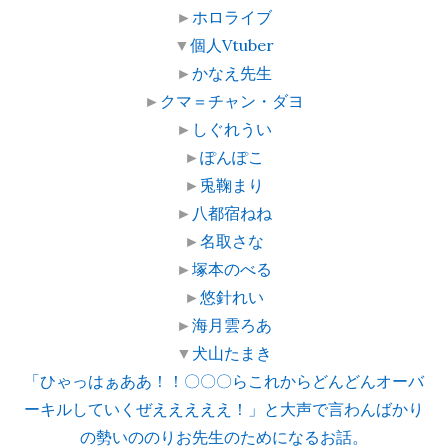
►
ホロライブ
▼
個人Vtuber
►
かなえ先生
►
クマ＝チャン・ダヨ
►
しぐれうい
►
ぽんぽこ
►
兎鞠まり
►
八都宿ねね
►
名取さな
►
塚本のべる
►
悠針れい
►
海月雲ろあ
▼
犬山たまき
「ひゃっはぁああ！！〇〇〇らこれからどんどんオーバ
ーキルしていくぜえええええ！」と大声で言わんばかり
の勢いののりお先生のためになるお話。