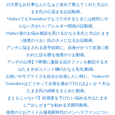
の大変なお仕事なんだなぁと改めて教えてくれた犬山た
まき氏の心温まるお話動画。
VtuberでもYoutuberでもコラボするときには絶対にや
らない方がいいアレルギー関係の話動画。
Vtuber達のお悩み相談を受けるかなえ先生と犬山たまき
（佃煮のりお）氏のタメになるお話動画。
アンチに悩まされる若手絵師に、自身がかつて友達に救
われた話を贈る佃煮のりお動画。
アンチの心理】V界隈に蔓延る厄介ファンを解説する犬
山たまき(&コメント欄のかなえ先生)動画。
お祝いやサプライズを自分が企画したい時に、Vtuberや
Youtuberはどうやって企画を進めて行けばよいか？犬山
たまき氏の経験をまとめた動画。
まともじゃない!!】好感度を下げたい悩める犬山たまき
に""おしがま""を勧める天開司動画。
佃煮のりおアイドル漫画家時代のメンヘラファンについ