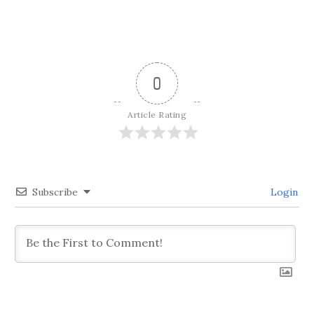
ビ
ゲ
0
ー
Article Rating
シ
ョ
Subscribe
Login
ン