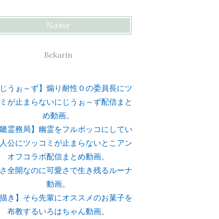
Name
Bekarin
じうぉ～ず】煽り耐性０の委員長にツ
ミが止まらないにじうぉ～ず配信まと
め動画。
畿霊務局】幽霊をフルボッコにしてい
人公にツッコミが止まらないとこアン
オフコラボ配信まとめ動画。
さ全開なのに可愛さで生き残るルーナ
動画。
描き】そら先輩にオススメのお菓子を
布教するいろはちゃん動画。