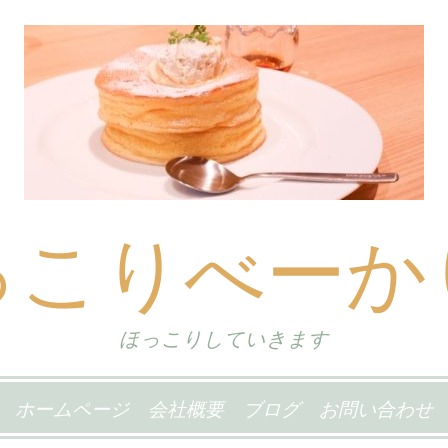
っこりべーか
ほっこりしていきます
ホームページ
会社概要
ブログ
お問い合わせ