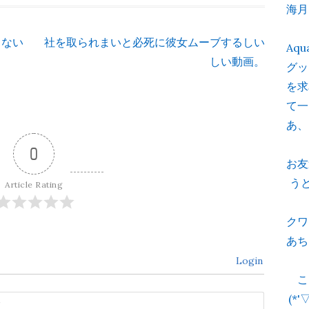
海月
もない
社を取られまいと必死に彼女ムーブするしい
Aq
しい動画。
グッ
を求
て一
あ、
0
お友
う
Article Rating
クワ
あち
Login
こ
(*