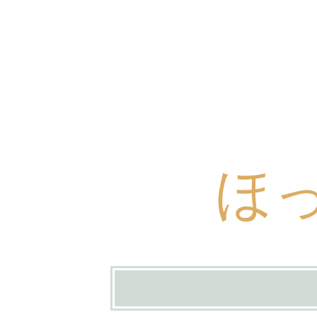
ほ
コ
ン