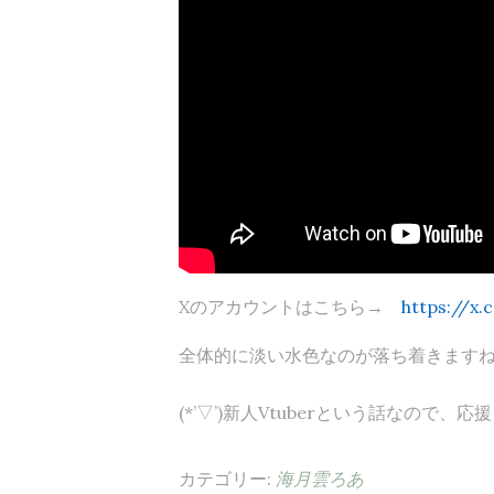
Xのアカウントはこちら→
https://x
全体的に淡い水色なのが落ち着きます
(*’▽’)新人Vtuberという話なので
カテゴリー:
海月雲ろあ