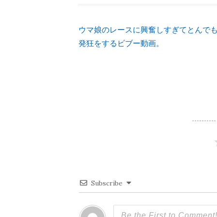
ウマ娘のレースに興奮しすぎてとんで
投
発狂をするビブー動画。
稿
ナ
ビ
ゲ
ー
Subscribe
シ