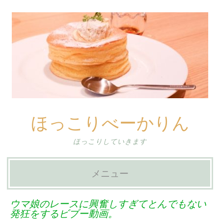
ほっこりべーかりん
ほっこりしていきます
メニュー
コ
ウマ娘のレースに興奮しすぎてとんでもない
ン
発狂をするビブー動画。