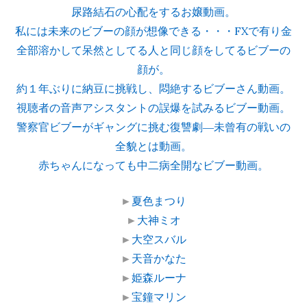
尿路結石の心配をするお嬢動画。
私には未来のビブーの顔が想像できる・・・FXで有り金
全部溶かして呆然としてる人と同じ顔をしてるビブーの
顔が。
約１年ぶりに納豆に挑戦し、悶絶するビブーさん動画。
視聴者の音声アシスタントの誤爆を試みるビブー動画。
警察官ビブーがギャングに挑む復讐劇―未曾有の戦いの
全貌とは動画。
赤ちゃんになっても中二病全開なビブー動画。
►
夏色まつり
►
大神ミオ
►
大空スバル
►
天音かなた
►
姫森ルーナ
►
宝鐘マリン