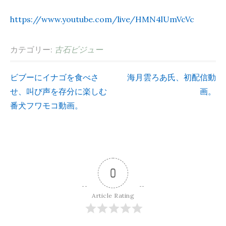
https://www.youtube.com/live/HMN4lUmVcVc
カテゴリー:
古石ビジュー
ビブーにイナゴを食べさ
海月雲ろあ氏、初配信動
投
せ、叫び声を存分に楽しむ
画。
番犬フワモコ動画。
稿
ナ
ビ
0
ゲ
Article Rating
ー