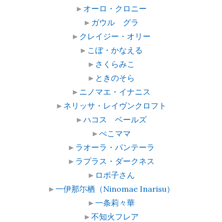
►
オーロ・クロニー
►
ガウル グラ
►
クレイジー・オリー
►
こぼ・かなえる
►
さくらみこ
►
ときのそら
►
ニノマエ・イナニス
►
ネリッサ・レイヴンクロフト
►
ハコス ベールズ
►
ぺこママ
►
ラオーラ・パンテーラ
►
ラプラス・ダークネス
►
ロボ子さん
►
一伊那尓栖（Ninomae Inarisu）
►
一条莉々華
►
不知火フレア