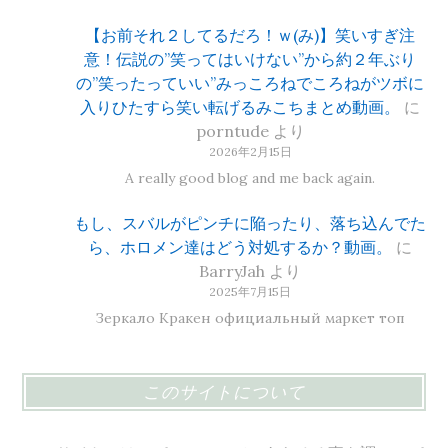
【お前それ２してるだろ！ｗ(み)】笑いすぎ注
意！伝説の”笑ってはいけない”から約２年ぶり
の”笑ったっていい”みっころねでころねがツボに
入りひたすら笑い転げるみこちまとめ動画。
に
porntude
より
2026年2月15日
A really good blog and me back again.
もし、スバルがピンチに陥ったり、落ち込んでた
ら、ホロメン達はどう対処するか？動画。
に
BarryJah
より
2025年7月15日
Зеркало Кракен официальный маркет топ
このサイトについて