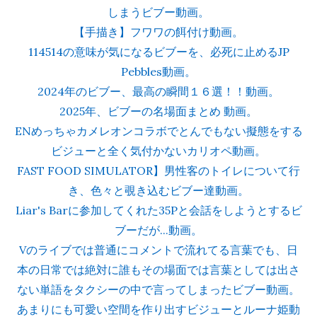
しまうビブー動画。
【手描き】フワワの餌付け動画。
114514の意味が気になるビブーを、必死に止めるJP
Pebbles動画。
2024年のビブー、最高の瞬間１６選！！動画。
2025年、ビブーの名場面まとめ 動画。
ENめっちゃカメレオンコラボでとんでもない擬態をする
ビジューと全く気付かないカリオペ動画。
FAST FOOD SIMULATOR】男性客のトイレについて行
き、色々と覗き込むビブー達動画。
Liar's Barに参加してくれた35Pと会話をしようとするビ
ブーだが...動画。
Vのライブでは普通にコメントで流れてる言葉でも、日
本の日常では絶対に誰もその場面では言葉としては出さ
ない単語をタクシーの中で言ってしまったビブー動画。
あまりにも可愛い空間を作り出すビジューとルーナ姫動