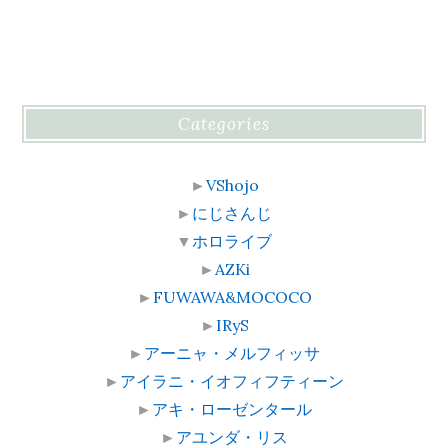
Categories
►
VShojo
►
にじさんじ
▼
ホロライブ
►
AZKi
►
FUWAWA&MOCOCO
►
IRyS
►
アーニャ・メルフィッサ
►
アイラニ・イオフィフティーン
►
アキ・ローゼンタール
►
アユンダ・リス