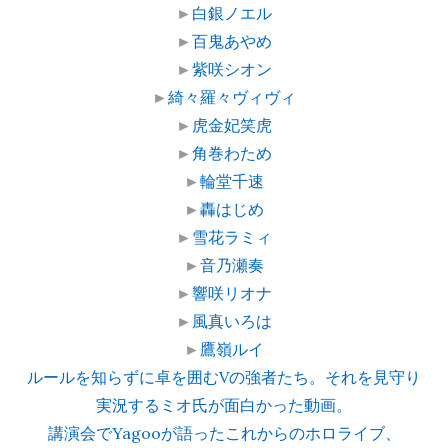
►
白銀ノエル
►
百鬼あやめ
►
紫咲シオン
►
綺々羅々ヴィヴィ
►
虎金妃笑虎
►
角巻わため
►
輪堂千速
►
轟はじめ
►
雪花ラミィ
►
音乃瀬奏
►
響咲リオナ
►
風真いろは
►
鷹嶺ルイ
ルールを知らずに卓を囲むVの強者たち。それを見守り
実況するミオ氏が面白かった動画。
講演会でYagooが語ったこれからのホロライブ、