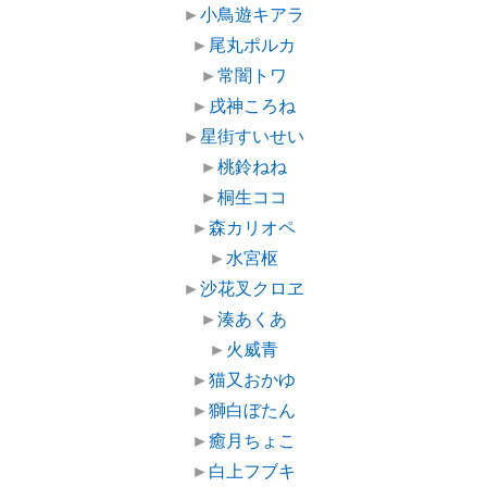
►
小鳥遊キアラ
►
尾丸ポルカ
►
常闇トワ
►
戌神ころね
►
星街すいせい
►
桃鈴ねね
►
桐生ココ
►
森カリオペ
►
水宮枢
►
沙花叉クロヱ
►
湊あくあ
►
火威青
►
猫又おかゆ
►
獅白ぼたん
►
癒月ちょこ
►
白上フブキ