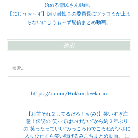
始める雪民さん動画。
【にじうぉ～ず】煽り耐性０の委員長にツッコミが止ま
らないにじうぉ～ず配信まとめ動画。
検索
検
索:
https://x.com/Hokkoribeekarin
【お前それ２してるだろ！ｗ(み)】笑いすぎ注
意！伝説の”笑ってはいけない”から約２年ぶり
の”笑ったっていい”みっころねでころねがツボに
入りひたすら笑い転げるみこちまとめ動画。
に