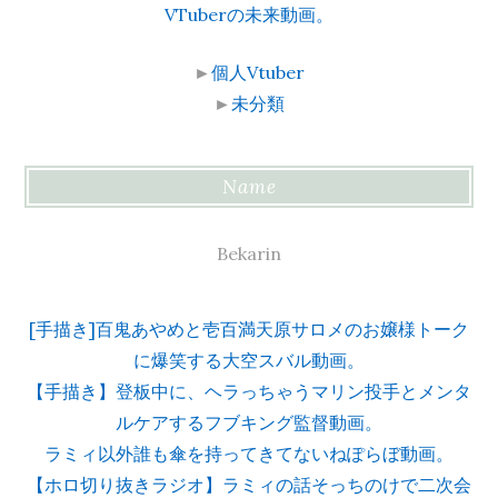
VTuberの未来動画。
►
個人Vtuber
►
未分類
Name
Bekarin
[手描き]百鬼あやめと壱百満天原サロメのお嬢様トーク
に爆笑する大空スバル動画。
【手描き】登板中に、ヘラっちゃうマリン投手とメンタ
ルケアするフブキング監督動画。
ラミィ以外誰も傘を持ってきてないねぽらぼ動画。
【ホロ切り抜きラジオ】ラミィの話そっちのけで二次会