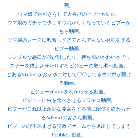
画。
ウマ娘で神引きをして大喜びのビブーw動画。
ウマ娘のガチャで少しずつおかしくなっていくビブーが
こちら動画。
ウマ娘のレースに興奮しすぎてとんでもない発狂をする
ビブー動画。
シンプルな悪口が飛び出したり、持ち前のかわいさでリ
スナーを錯乱させたりするビジューの取り調べ動画。
とあるVtuberがおかゆに対して〇〇してる生の声が聴け
る動画。
ビジューが○○○をわからせる動画。
ビジューに虫を食べさせるフワモコ動画。
ビブーがこれ以上余計な発言をする前に配信を終わらせ
るAdventの皆さん動画。
ビブーの理不尽すぎる説教でゲームから退出してしまう
Pebble....動画。