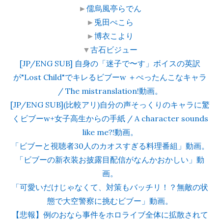
►
儒烏風亭らでん
►
兎田ぺこら
►
博衣こより
▼
古石ビジュー
[JP/ENG SUB] 自身の「迷子で〜す」ボイスの英訳
が"Lost Child"でキレるビブーw ＋ぺったんこなキャラ
/ The mistranslation!動画。
[JP/ENG SUB](比較アリ)自分の声そっくりのキャラに驚
くビブーw+女子高生からの手紙 / A character sounds
like me?!動画。
「ビブーと視聴者30人のカオスすぎる料理番組」動画。
「ビブーの新衣装お披露目配信がなんかおかしい」動
画。
「可愛いだけじゃなくて、対策もバッチリ！？無敵の状
態で大空警察に挑むビブー」動画。
【悲報】例のおなら事件をホロライブ全体に拡散されて