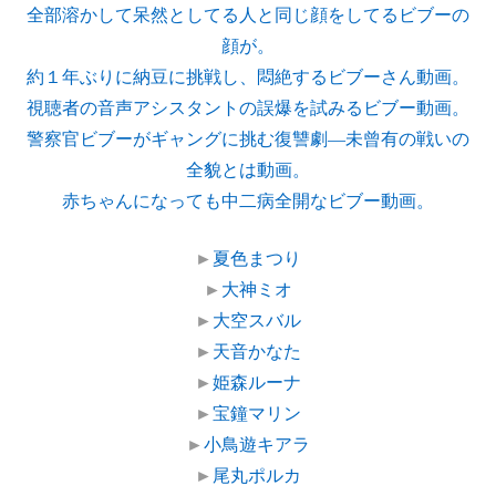
全部溶かして呆然としてる人と同じ顔をしてるビブーの
顔が。
約１年ぶりに納豆に挑戦し、悶絶するビブーさん動画。
視聴者の音声アシスタントの誤爆を試みるビブー動画。
警察官ビブーがギャングに挑む復讐劇―未曾有の戦いの
全貌とは動画。
赤ちゃんになっても中二病全開なビブー動画。
►
夏色まつり
►
大神ミオ
►
大空スバル
►
天音かなた
►
姫森ルーナ
►
宝鐘マリン
►
小鳥遊キアラ
►
尾丸ポルカ