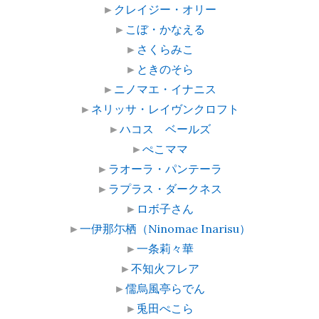
►
クレイジー・オリー
►
こぼ・かなえる
►
さくらみこ
►
ときのそら
►
ニノマエ・イナニス
►
ネリッサ・レイヴンクロフト
►
ハコス ベールズ
►
ぺこママ
►
ラオーラ・パンテーラ
►
ラプラス・ダークネス
►
ロボ子さん
►
一伊那尓栖（Ninomae Inarisu）
►
一条莉々華
►
不知火フレア
►
儒烏風亭らでん
►
兎田ぺこら