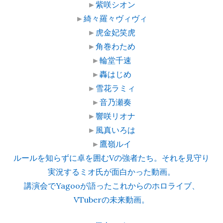
►
紫咲シオン
►
綺々羅々ヴィヴィ
►
虎金妃笑虎
►
角巻わため
►
輪堂千速
►
轟はじめ
►
雪花ラミィ
►
音乃瀬奏
►
響咲リオナ
►
風真いろは
►
鷹嶺ルイ
ルールを知らずに卓を囲むVの強者たち。それを見守り
実況するミオ氏が面白かった動画。
講演会でYagooが語ったこれからのホロライブ、
VTuberの未来動画。