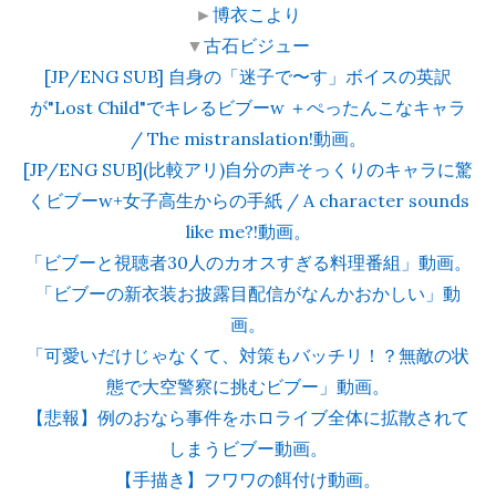
►
博衣こより
▼
古石ビジュー
[JP/ENG SUB] 自身の「迷子で〜す」ボイスの英訳
が"Lost Child"でキレるビブーw ＋ぺったんこなキャラ
/ The mistranslation!動画。
[JP/ENG SUB](比較アリ)自分の声そっくりのキャラに驚
くビブーw+女子高生からの手紙 / A character sounds
like me?!動画。
「ビブーと視聴者30人のカオスすぎる料理番組」動画。
「ビブーの新衣装お披露目配信がなんかおかしい」動
画。
「可愛いだけじゃなくて、対策もバッチリ！？無敵の状
態で大空警察に挑むビブー」動画。
【悲報】例のおなら事件をホロライブ全体に拡散されて
しまうビブー動画。
【手描き】フワワの餌付け動画。