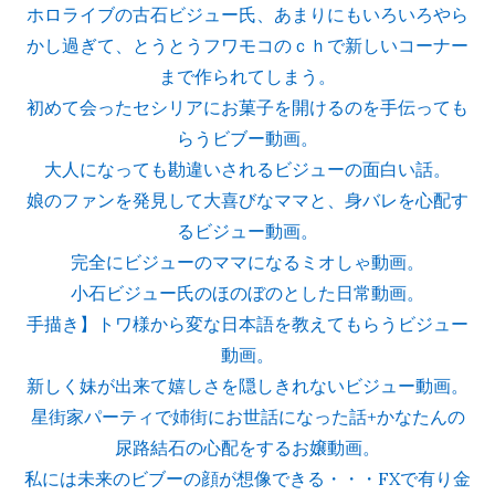
ホロライブの古石ビジュー氏、あまりにもいろいろやら
かし過ぎて、とうとうフワモコのｃｈで新しいコーナー
まで作られてしまう。
初めて会ったセシリアにお菓子を開けるのを手伝っても
らうビブー動画。
大人になっても勘違いされるビジューの面白い話。
娘のファンを発見して大喜びなママと、身バレを心配す
るビジュー動画。
完全にビジューのママになるミオしゃ動画。
小石ビジュー氏のほのぼのとした日常動画。
手描き】トワ様から変な日本語を教えてもらうビジュー
動画。
新しく妹が出来て嬉しさを隠しきれないビジュー動画。
星街家パーティで姉街にお世話になった話+かなたんの
尿路結石の心配をするお嬢動画。
私には未来のビブーの顔が想像できる・・・FXで有り金