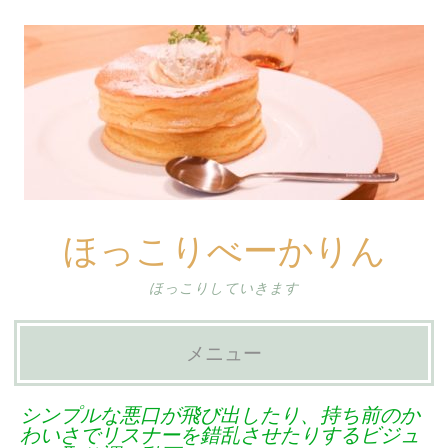
ほっこりべーかりん
ほっこりしていきます
メニュー
コ
シンプルな悪口が飛び出したり、持ち前のか
ン
わいさでリスナーを錯乱させたりするビジュ