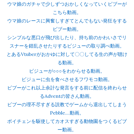
ウマ娘のガチャで少しずつおかしくなっていくビブーが
こちら動画。
ウマ娘のレースに興奮しすぎてとんでもない発狂をする
ビブー動画。
シンプルな悪口が飛び出したり、持ち前のかわいさでリ
スナーを錯乱させたりするビジューの取り調べ動画。
とあるVtuberがおかゆに対して〇〇してる生の声が聴け
る動画。
ビジューが○○○をわからせる動画。
ビジューに虫を食べさせるフワモコ動画。
ビブーがこれ以上余計な発言をする前に配信を終わらせ
るAdventの皆さん動画。
ビブーの理不尽すぎる説教でゲームから退出してしまう
Pebble....動画。
ボイチェンを駆使してカオスすぎる動物園をつくるビブ
ー動画。