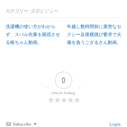
カテゴリー:
古石ビジュー
洗濯機の使い方がわから
年越し数時間前に唐突なセ
投
ず、スバル先輩を困惑させ
クシー反復横跳び要求で火
る枢ちゃん動画。
傷を負うござるさん動画。
稿
ナ
ビ
0
ゲ
Article Rating
ー
シ
Subscribe
Login