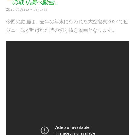
ーの取り調べ動画。
テ
2025年1月2日
-
Bekarin
ン
今回の動画は、去年の年末に行われた大空警察2024でビ
ツ
ジュー氏が呼ばれた時の切り抜き動画となります。
へ
ス
キ
ッ
プ