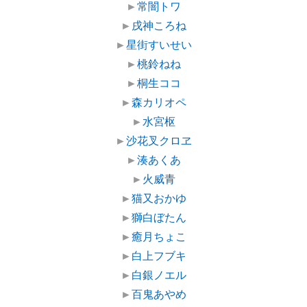
►
常闇トワ
►
戌神ころね
►
星街すいせい
►
桃鈴ねね
►
桐生ココ
►
森カリオペ
►
水宮枢
►
沙花叉クロヱ
►
湊あくあ
►
火威青
►
猫又おかゆ
►
獅白ぼたん
►
癒月ちょこ
►
白上フブキ
►
白銀ノエル
►
百鬼あやめ