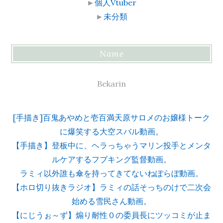
►
個人Vtuber
►
未分類
Name
Bekarin
[手描き]百鬼あやめと壱百満天原サロメのお嬢様トーク
に爆笑する大空スバル動画。
【手描き】登板中に、ヘラっちゃうマリン投手とメンタ
ルケアするフブキング監督動画。
ラミィ以外誰も傘を持ってきてないねぽらぼ動画。
【ホロ切り抜きラジオ】ラミィの話そっちのけで二次会
始める雪民さん動画。
【にじうぉ～ず】煽り耐性０の委員長にツッコミが止ま