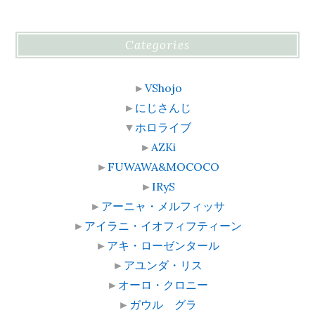
Categories
►
VShojo
►
にじさんじ
▼
ホロライブ
►
AZKi
►
FUWAWA&MOCOCO
►
IRyS
►
アーニャ・メルフィッサ
►
アイラニ・イオフィフティーン
►
アキ・ローゼンタール
►
アユンダ・リス
►
オーロ・クロニー
►
ガウル グラ