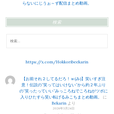
らないにじうぉ～ず配信まとめ動画。
検索
検
索:
https://x.com/Hokkoribeekarin
【お前それ２してるだろ！ｗ(み)】笑いすぎ注
意！伝説の”笑ってはいけない”から約２年ぶり
の”笑ったっていい”みっころねでころねがツボに
入りひたすら笑い転げるみこちまとめ動画。
に
Bekarin
より
2026年3月24日