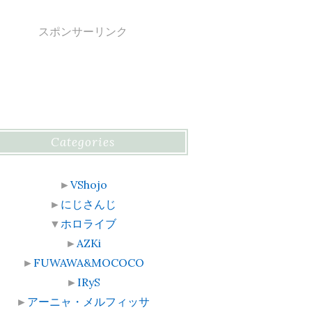
スポンサーリンク
Categories
►
VShojo
►
にじさんじ
▼
ホロライブ
►
AZKi
►
FUWAWA&MOCOCO
►
IRyS
►
アーニャ・メルフィッサ