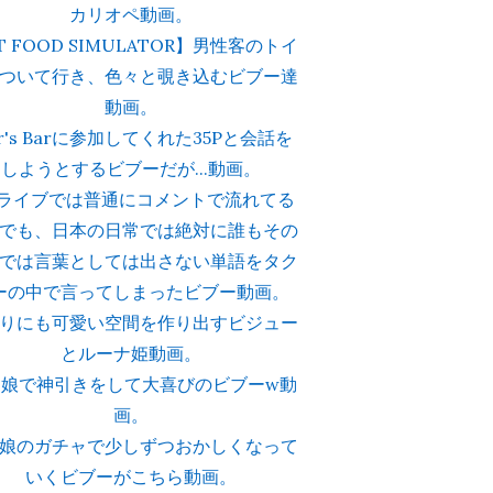
カリオペ動画。
ST FOOD SIMULATOR】男性客のトイ
ついて行き、色々と覗き込むビブー達
動画。
ar's Barに参加してくれた35Pと会話を
しようとするビブーだが...動画。
のライブでは普通にコメントで流れてる
でも、日本の日常では絶対に誰もその
では言葉としては出さない単語をタク
ーの中で言ってしまったビブー動画。
りにも可愛い空間を作り出すビジュー
とルーナ姫動画。
マ娘で神引きをして大喜びのビブーw動
画。
娘のガチャで少しずつおかしくなって
いくビブーがこちら動画。