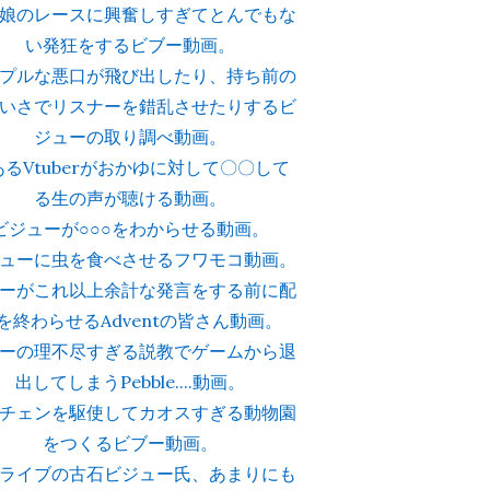
娘のレースに興奮しすぎてとんでもな
い発狂をするビブー動画。
プルな悪口が飛び出したり、持ち前の
いさでリスナーを錯乱させたりするビ
ジューの取り調べ動画。
あるVtuberがおかゆに対して〇〇して
る生の声が聴ける動画。
ビジューが○○○をわからせる動画。
ューに虫を食べさせるフワモコ動画。
ーがこれ以上余計な発言をする前に配
を終わらせるAdventの皆さん動画。
ーの理不尽すぎる説教でゲームから退
出してしまうPebble....動画。
チェンを駆使してカオスすぎる動物園
をつくるビブー動画。
ライブの古石ビジュー氏、あまりにも