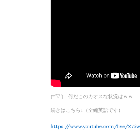
(*’▽’) 何だこのカオスな状況はｗｗ
続きはこちら↓（全編英語です）
https://www.youtube.com/live/Z75