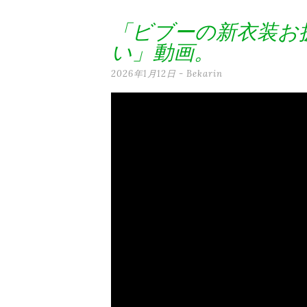
テ
「ビブーの新衣装お
ン
い」動画。
ツ
2026年1月12日
-
Bekarin
へ
ス
キ
ッ
プ