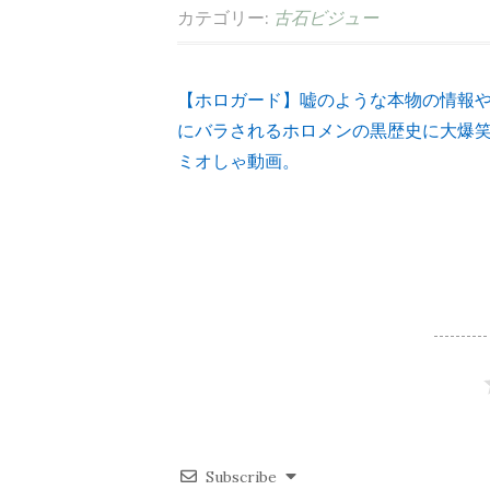
カテゴリー:
古石ビジュー
【ホロガード】嘘のような本物の情報
投
にバラされるホロメンの黒歴史に大爆
ミオしゃ動画。
稿
ナ
ビ
ゲ
ー
シ
Subscribe