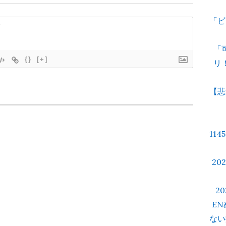
「ビ
「
{}
[+]
リ
【悲
11
2
2
E
ない