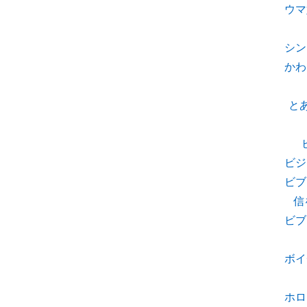
ウマ
シン
かわ
と
ビジ
ビブ
信
ビブ
ボイ
ホロ