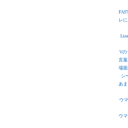
FA
レに
Li
V
言葉
場面
シ
あま
ウ
ウマ