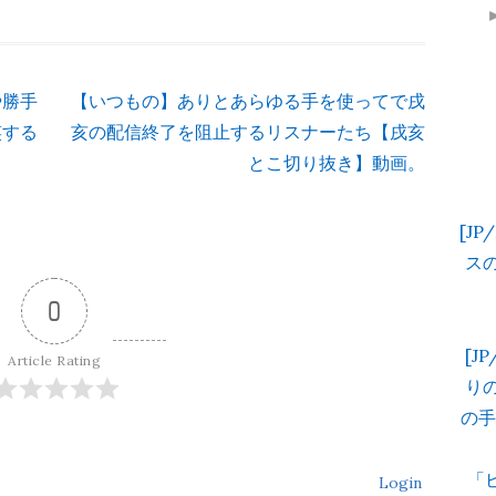
や勝手
【いつもの】ありとあらゆる手を使ってで戌
笑する
亥の配信終了を阻止するリスナーたち【戌亥
とこ切り抜き】動画。
[J
スの
0
[J
Article Rating
り
の手紙
「
Login