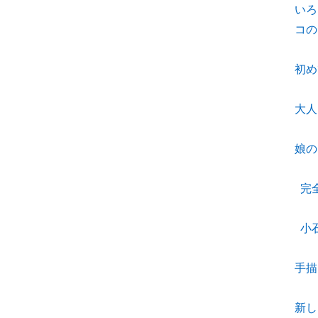
いろ
コの
初め
大人
娘の
完
小
手描
新し