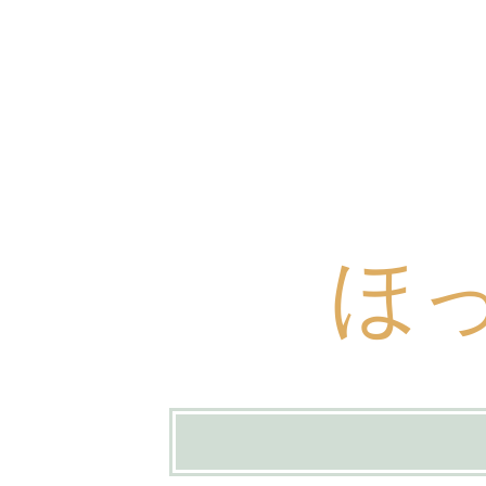
ほ
コ
ン