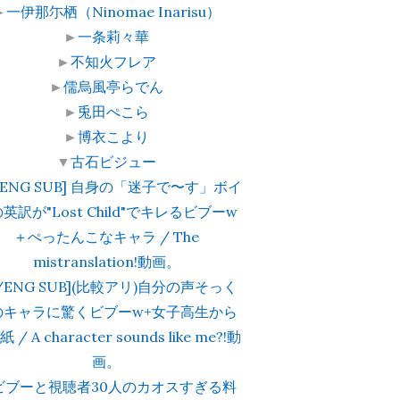
►
一伊那尓栖（Ninomae Inarisu）
►
一条莉々華
►
不知火フレア
►
儒烏風亭らでん
►
兎田ぺこら
►
博衣こより
▼
古石ビジュー
P/ENG SUB] 自身の「迷子で〜す」ボイ
英訳が"Lost Child"でキレるビブーw
＋ぺったんこなキャラ / The
mistranslation!動画。
P/ENG SUB](比較アリ)自分の声そっく
のキャラに驚くビブーw+女子高生から
 / A character sounds like me?!動
画。
ビブーと視聴者30人のカオスすぎる料