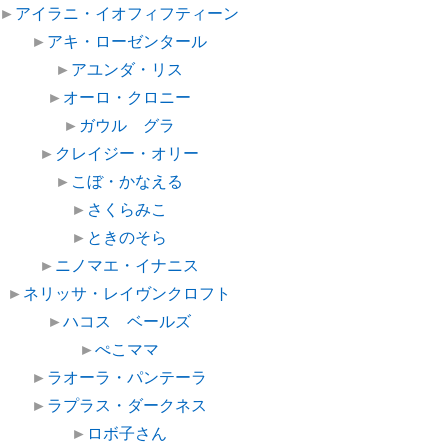
►
アイラニ・イオフィフティーン
►
アキ・ローゼンタール
►
アユンダ・リス
►
オーロ・クロニー
►
ガウル グラ
►
クレイジー・オリー
►
こぼ・かなえる
►
さくらみこ
►
ときのそら
►
ニノマエ・イナニス
►
ネリッサ・レイヴンクロフト
►
ハコス ベールズ
►
ぺこママ
►
ラオーラ・パンテーラ
►
ラプラス・ダークネス
►
ロボ子さん