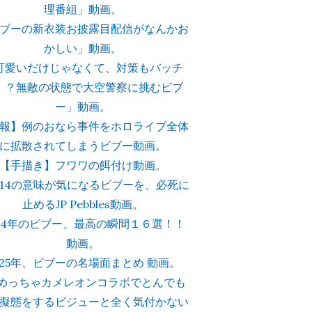
理番組」動画。
ブーの新衣装お披露目配信がなんかお
かしい」動画。
可愛いだけじゃなくて、対策もバッチ
！？無敵の状態で大空警察に挑むビブ
ー」動画。
報】例のおなら事件をホロライブ全体
に拡散されてしまうビブー動画。
【手描き】フワワの餌付け動画。
4514の意味が気になるビブーを、必死に
止めるJP Pebbles動画。
024年のビブー、最高の瞬間１６選！！
動画。
025年、ビブーの名場面まとめ 動画。
Nめっちゃカメレオンコラボでとんでも
擬態をするビジューと全く気付かない