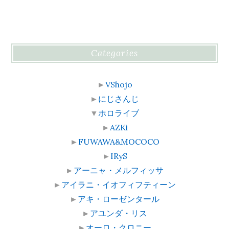
Categories
►
VShojo
►
にじさんじ
▼
ホロライブ
►
AZKi
►
FUWAWA&MOCOCO
►
IRyS
►
アーニャ・メルフィッサ
►
アイラニ・イオフィフティーン
►
アキ・ローゼンタール
►
アユンダ・リス
►
オーロ・クロニー