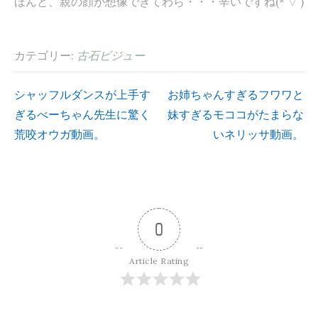
ほんと、親の顔が想像できてわら・・・辛いですね(*’▽’)
カテゴリー:
古石ビジュー
シャッフルダンスが上手す
お姉ちゃんすぎるフワワと
投
ぎるべーちゃん先生に驚く
妹すぎるモココがたまらな
荒咬オウガ動画。
いネリッサ動画。
稿
ナ
ビ
0
ゲ
Article Rating
ー