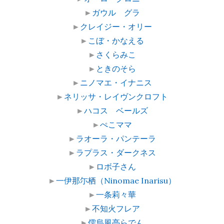
►
ガウル グラ
►
クレイジー・オリー
►
こぼ・かなえる
►
さくらみこ
►
ときのそら
►
ニノマエ・イナニス
►
ネリッサ・レイヴンクロフト
►
ハコス ベールズ
►
ぺこママ
►
ラオーラ・パンテーラ
►
ラプラス・ダークネス
►
ロボ子さん
►
一伊那尓栖（Ninomae Inarisu）
►
一条莉々華
►
不知火フレア
►
儒烏風亭らでん