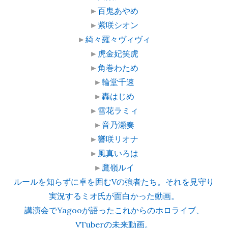
►
百鬼あやめ
►
紫咲シオン
►
綺々羅々ヴィヴィ
►
虎金妃笑虎
►
角巻わため
►
輪堂千速
►
轟はじめ
►
雪花ラミィ
►
音乃瀬奏
►
響咲リオナ
►
風真いろは
►
鷹嶺ルイ
ルールを知らずに卓を囲むVの強者たち。それを見守り
実況するミオ氏が面白かった動画。
講演会でYagooが語ったこれからのホロライブ、
VTuberの未来動画。