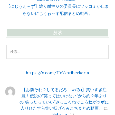
【にじうぉ～ず】煽り耐性０の委員長にツッコミが止ま
らないにじうぉ～ず配信まとめ動画。
検索
検
索:
https://x.com/Hokkoribeekarin
【お前それ２してるだろ！ｗ(み)】笑いすぎ注
意！伝説の”笑ってはいけない”から約２年ぶり
の”笑ったっていい”みっころねでころねがツボに
入りひたすら笑い転げるみこちまとめ動画。
に
Bekarin
より