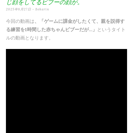
じ顔をしてるビブーの顔が。
テ
2025年6月27日
-
Bekarin
ン
今回の動画は
、「ゲームに課金がしたくて、親を説得す
ツ
る練習を1時間した赤ちゃんビブーだが…」
というタイト
へ
ルの動画となります。
ス
キ
ッ
プ