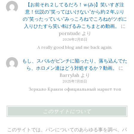
【お前それ２してるだろ！ｗ(み)】笑いすぎ注
意！伝説の”笑ってはいけない”から約２年ぶり
の”笑ったっていい”みっころねでころねがツボに
入りひたすら笑い転げるみこちまとめ動画。
に
porntude
より
2026年2月15日
A really good blog and me back again.
もし、スバルがピンチに陥ったり、落ち込んでた
ら、ホロメン達はどう対処するか？動画。
に
BarryJah
より
2025年7月15日
Зеркало Кракен официальный маркет топ
このサイトについて
このサイトでは、パンについてのあらゆる事を調べ、パ