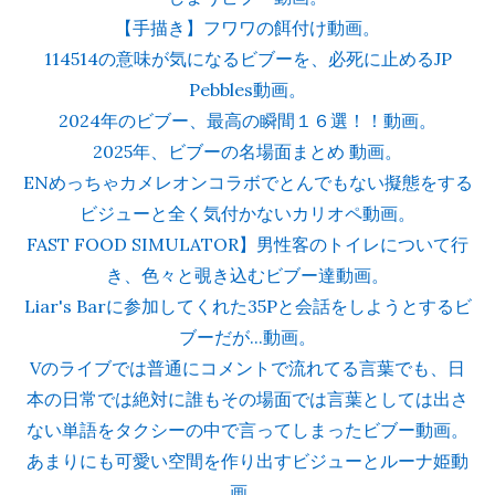
【手描き】フワワの餌付け動画。
114514の意味が気になるビブーを、必死に止めるJP
Pebbles動画。
2024年のビブー、最高の瞬間１６選！！動画。
2025年、ビブーの名場面まとめ 動画。
ENめっちゃカメレオンコラボでとんでもない擬態をする
ビジューと全く気付かないカリオペ動画。
FAST FOOD SIMULATOR】男性客のトイレについて行
き、色々と覗き込むビブー達動画。
Liar's Barに参加してくれた35Pと会話をしようとするビ
ブーだが...動画。
Vのライブでは普通にコメントで流れてる言葉でも、日
本の日常では絶対に誰もその場面では言葉としては出さ
ない単語をタクシーの中で言ってしまったビブー動画。
あまりにも可愛い空間を作り出すビジューとルーナ姫動
画。