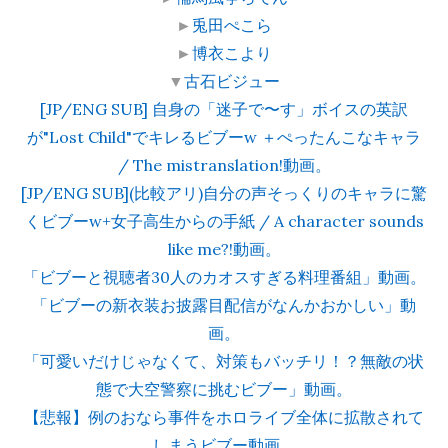
►
兎田ぺこら
►
博衣こより
▼
古石ビジュー
[JP/ENG SUB] 自身の「迷子で〜す」ボイスの英訳
が"Lost Child"でキレるビブーw ＋ぺったんこなキャラ
/ The mistranslation!動画。
[JP/ENG SUB](比較アリ)自分の声そっくりのキャラに驚
くビブーw+女子高生からの手紙 / A character sounds
like me?!動画。
「ビブーと視聴者30人のカオスすぎる料理番組」動画。
「ビブーの新衣装お披露目配信がなんかおかしい」動
画。
「可愛いだけじゃなくて、対策もバッチリ！？無敵の状
態で大空警察に挑むビブー」動画。
【悲報】例のおなら事件をホロライブ全体に拡散されて
しまうビブー動画。