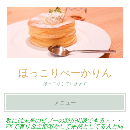
ほっこりべーかりん
ほっこりしていきます
メニュー
コ
私には未来のビブーの顔が想像できる・・・
ン
FXで有り金全部溶かして呆然としてる人と同