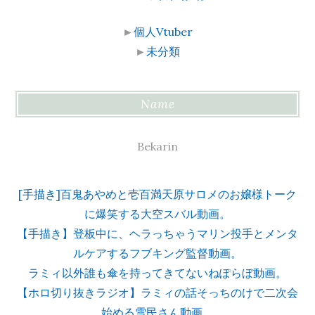
►
個人Vtuber
►
未分類
Name
Bekarin
[手描き]百鬼あやめと壱百満天原サロメのお嬢様トーク
に爆笑する大空スバル動画。
【手描き】登板中に、ヘラっちゃうマリン投手とメンタ
ルケアするフブキング監督動画。
ラミィ以外誰も傘を持ってきてないねぽらぼ動画。
【ホロ切り抜きラジオ】ラミィの話そっちのけで二次会
始める雪民さん動画。