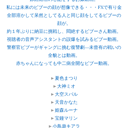
私には未来のビブーの顔が想像できる・・・FXで有り金
全部溶かして呆然としてる人と同じ顔をしてるビブーの
顔が。
約１年ぶりに納豆に挑戦し、悶絶するビブーさん動画。
視聴者の音声アシスタントの誤爆を試みるビブー動画。
警察官ビブーがギャングに挑む復讐劇―未曾有の戦いの
全貌とは動画。
赤ちゃんになっても中二病全開なビブー動画。
►
夏色まつり
►
大神ミオ
►
大空スバル
►
天音かなた
►
姫森ルーナ
►
宝鐘マリン
►
小鳥遊キアラ