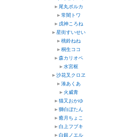
►
尾丸ポルカ
►
常闇トワ
►
戌神ころね
►
星街すいせい
►
桃鈴ねね
►
桐生ココ
►
森カリオペ
►
水宮枢
►
沙花叉クロヱ
►
湊あくあ
►
火威青
►
猫又おかゆ
►
獅白ぼたん
►
癒月ちょこ
►
白上フブキ
►
白銀ノエル