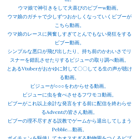
ウマ娘で神引きをして大喜びのビブーw動画。
ウマ娘のガチャで少しずつおかしくなっていくビブーが
こちら動画。
ウマ娘のレースに興奮しすぎてとんでもない発狂をする
ビブー動画。
シンプルな悪口が飛び出したり、持ち前のかわいさでリ
スナーを錯乱させたりするビジューの取り調べ動画。
とあるVtuberがおかゆに対して〇〇してる生の声が聴け
る動画。
ビジューが○○○をわからせる動画。
ビジューに虫を食べさせるフワモコ動画。
ビブーがこれ以上余計な発言をする前に配信を終わらせ
るAdventの皆さん動画。
ビブーの理不尽すぎる説教でゲームから退出してしまう
Pebble....動画。
ボイチェンを駆使してカオスすぎる動物園をつくるビブ