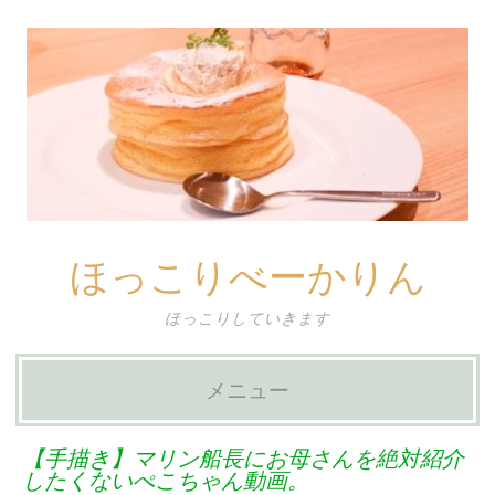
ほっこりべーかりん
ほっこりしていきます
メニュー
コ
【手描き】マリン船長にお母さんを絶対紹介
ン
したくないぺこちゃん動画。