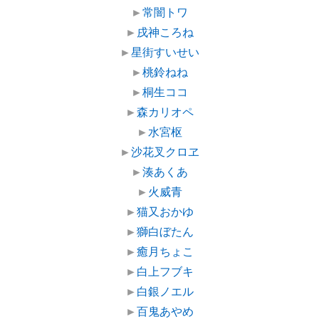
►
常闇トワ
►
戌神ころね
►
星街すいせい
►
桃鈴ねね
►
桐生ココ
►
森カリオペ
►
水宮枢
►
沙花叉クロヱ
►
湊あくあ
►
火威青
►
猫又おかゆ
►
獅白ぼたん
►
癒月ちょこ
►
白上フブキ
►
白銀ノエル
►
百鬼あやめ