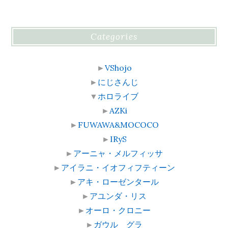
Categories
►
VShojo
►
にじさんじ
▼
ホロライブ
►
AZKi
►
FUWAWA&MOCOCO
►
IRyS
►
アーニャ・メルフィッサ
►
アイラニ・イオフィフティーン
►
アキ・ローゼンタール
►
アユンダ・リス
►
オーロ・クロニー
►
ガウル グラ