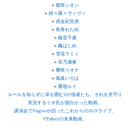
►
紫咲シオン
►
綺々羅々ヴィヴィ
►
虎金妃笑虎
►
角巻わため
►
輪堂千速
►
轟はじめ
►
雪花ラミィ
►
音乃瀬奏
►
響咲リオナ
►
風真いろは
►
鷹嶺ルイ
ルールを知らずに卓を囲むVの強者たち。それを見守り
実況するミオ氏が面白かった動画。
講演会でYagooが語ったこれからのホロライブ、
VTuberの未来動画。