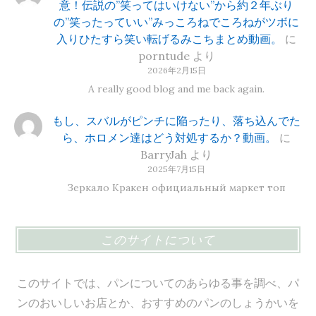
意！伝説の”笑ってはいけない”から約２年ぶり
の”笑ったっていい”みっころねでころねがツボに
入りひたすら笑い転げるみこちまとめ動画。
に
porntude
より
2026年2月15日
A really good blog and me back again.
もし、スバルがピンチに陥ったり、落ち込んでた
ら、ホロメン達はどう対処するか？動画。
に
BarryJah
より
2025年7月15日
Зеркало Кракен официальный маркет топ
このサイトについて
このサイトでは、パンについてのあらゆる事を調べ、パ
ンのおいしいお店とか、おすすめのパンのしょうかいを