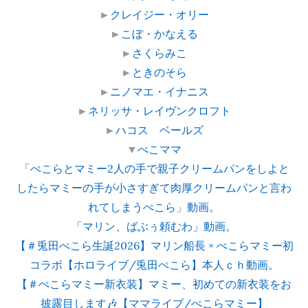
►
クレイジー・オリー
►
こぼ・かなえる
►
さくらみこ
►
ときのそら
►
ニノマエ・イナニス
►
ネリッサ・レイヴンクロフト
►
ハコス ベールズ
▼
ぺこママ
「ぺこらとマミー2人の手で親子クリームパンをしよと
したらマミーの手が小さすぎて肉厚クリームパンと言わ
れてしまうぺこら」動画。
「マリン、ばぶぅ頼むわ」動画。
【＃兎田ぺこら生誕2026】マリン船長 × ぺこらマミー初
コラボ【ホロライブ/兎田ぺこら】本人ｃｈ動画。
【＃ぺこらマミー新衣装】マミー、初めての新衣装をお
披露目します🎶【ママライブ/ぺこらマミー】