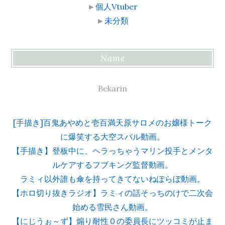
►
個人Vtuber
►
未分類
Name
Bekarin
[手描き]百鬼あやめと壱百満天原サロメのお嬢様トーク
に爆笑する大空スバル動画。
【手描き】登板中に、ヘラっちゃうマリン投手とメンタ
ルケアするフブキング監督動画。
ラミィ以外誰も傘を持ってきてないねぽらぼ動画。
【ホロ切り抜きラジオ】ラミィの話そっちのけで二次会
始める雪民さん動画。
【にじうぉ～ず】煽り耐性０の委員長にツッコミが止ま