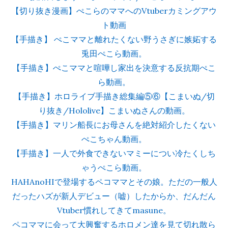
【切り抜き漫画】ぺこらのママへのVtuberカミングアウ
ト動画
【手描き】 ぺこママと離れたくない野うさぎに嫉妬する
兎田ぺこら動画。
【手描き】ぺこママと喧嘩し家出を決意する反抗期ぺこ
ら動画。
【手描き】ホロライブ手描き総集編⑤⑥【こまいぬ/切
り抜き/Hololive】こまいぬさんの動画。
【手描き】マリン船長にお母さんを絶対紹介したくない
ぺこちゃん動画。
【手描き】一人で外食できないマミーについ冷たくしち
ゃうぺこら動画。
HAHAnoHIで登場するペコママとその娘。ただの一般人
だったハズが新人デビュー（嘘）したからか、だんだん
Vtuber慣れしてきてmasune。
ペコママに会って大興奮するホロメン達を見て切れ散ら