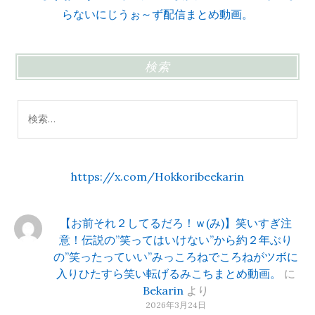
らないにじうぉ～ず配信まとめ動画。
検索
検
索:
https://x.com/Hokkoribeekarin
【お前それ２してるだろ！ｗ(み)】笑いすぎ注
意！伝説の”笑ってはいけない”から約２年ぶり
の”笑ったっていい”みっころねでころねがツボに
入りひたすら笑い転げるみこちまとめ動画。
に
Bekarin
より
2026年3月24日