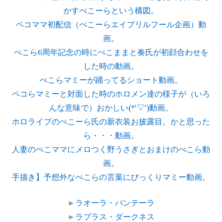
かすぺこーらという構図。
ペコママ初配信（ぺこーらエイプリルフール企画）動
画。
ぺこら6周年記念の時にぺこままと奏氏が初顔合わせを
した時の動画。
ぺこらマミーが踊ってるショート動画。
ペコらマミーと対面した時のホロメン達の様子が（いろ
んな意味で）おかしい(*'▽')動画。
ホロライブのぺこーら氏の新衣装お披露目。かと思った
ら・・・動画。
人妻のぺこママにメロつく野うさぎとおまけのぺこら動
画。
手描き】予想外なぺこらの言葉にびっくりマミー動画。
►
ラオーラ・パンテーラ
►
ラプラス・ダークネス