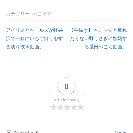
カテゴリー:
ぺこママ
アイリスとベールズが軽井
【手描き】 ぺこママと離れ
投
沢で一緒にいちご狩りをす
たくない野うさぎに嫉妬す
る切り抜き動画。
る兎田ぺこら動画。
稿
ナ
ビ
0
ゲ
Article Rating
ー
シ
Subscribe
Login