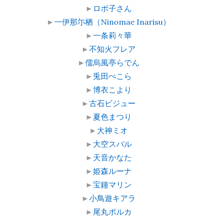
►
ロボ子さん
►
一伊那尓栖（Ninomae Inarisu）
►
一条莉々華
►
不知火フレア
►
儒烏風亭らでん
►
兎田ぺこら
►
博衣こより
►
古石ビジュー
►
夏色まつり
►
大神ミオ
►
大空スバル
►
天音かなた
►
姫森ルーナ
►
宝鐘マリン
►
小鳥遊キアラ
►
尾丸ポルカ