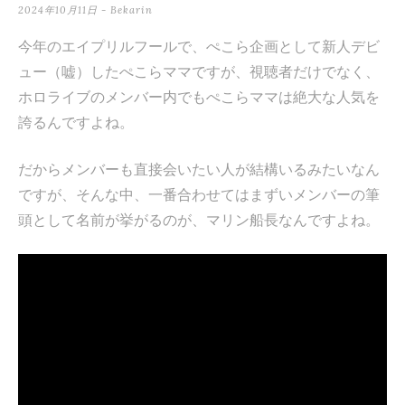
2024年10月11日
-
Bekarin
テ
ン
今年のエイプリルフールで、ぺこら企画として新人デビ
ュー（嘘）したぺこらママですが、視聴者だけでなく、
ツ
ホロライブのメンバー内でもぺこらママは絶大な人気を
へ
誇るんですよね。
ス
キ
だからメンバーも直接会いたい人が結構いるみたいなん
ですが、そんな中、一番合わせてはまずいメンバーの筆
ッ
頭として名前が挙がるのが、マリン船長なんですよね。
プ