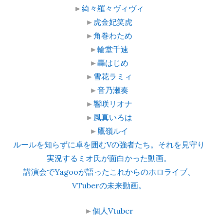
►
綺々羅々ヴィヴィ
►
虎金妃笑虎
►
角巻わため
►
輪堂千速
►
轟はじめ
►
雪花ラミィ
►
音乃瀬奏
►
響咲リオナ
►
風真いろは
►
鷹嶺ルイ
ルールを知らずに卓を囲むVの強者たち。それを見守り
実況するミオ氏が面白かった動画。
講演会でYagooが語ったこれからのホロライブ、
VTuberの未来動画。
►
個人Vtuber