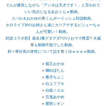
でんが爆笑しながら「アンタは天才です！」と言われて
いい気分になるあおくんｗ動画。
スバル＆おかゆの青くんボーイッシュ対談動画。
ホロライブJPのお姉さん達にカツアゲするビジューちゃ
んが可愛い！動画。
対談コラボ初】過去1番グダグダ!?のりおママ降霊!? 火威
青も制御不能でした動画。
莉々華社長の本性について話す青くゆｗｗｗｗ動画。
►
猫又おかゆ
►
獅白ぼたん
►
癒月ちょこ
►
白上フブキ
►
白銀ノエル
►
百鬼あやめ
►
紫咲シオン