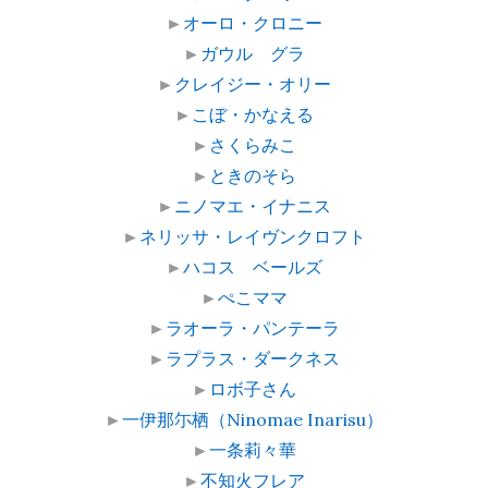
►
オーロ・クロニー
►
ガウル グラ
►
クレイジー・オリー
►
こぼ・かなえる
►
さくらみこ
►
ときのそら
►
ニノマエ・イナニス
►
ネリッサ・レイヴンクロフト
►
ハコス ベールズ
►
ぺこママ
►
ラオーラ・パンテーラ
►
ラプラス・ダークネス
►
ロボ子さん
►
一伊那尓栖（Ninomae Inarisu）
►
一条莉々華
►
不知火フレア