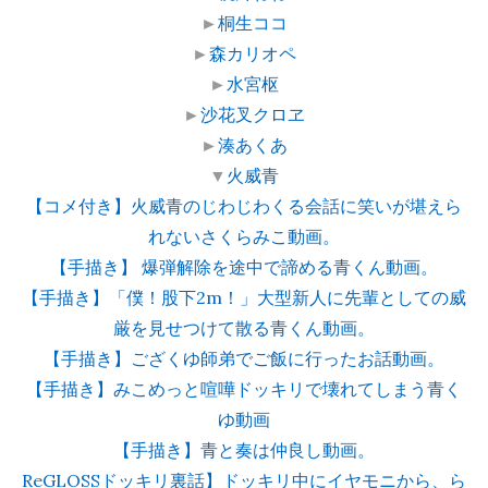
►
桐生ココ
►
森カリオペ
►
水宮枢
►
沙花叉クロヱ
►
湊あくあ
▼
火威青
【コメ付き】火威青のじわじわくる会話に笑いが堪えら
れないさくらみこ動画。
【手描き】 爆弾解除を途中で諦める青くん動画。
【手描き】「僕！股下2m！」大型新人に先輩としての威
厳を見せつけて散る青くん動画。
【手描き】ござくゆ師弟でご飯に行ったお話動画。
【手描き】みこめっと喧嘩ドッキリで壊れてしまう青く
ゆ動画
【手描き】青と奏は仲良し動画。
ReGLOSSドッキリ裏話】ドッキリ中にイヤモニから、ら