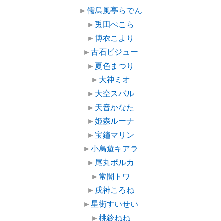
►
儒烏風亭らでん
►
兎田ぺこら
►
博衣こより
►
古石ビジュー
►
夏色まつり
►
大神ミオ
►
大空スバル
►
天音かなた
►
姫森ルーナ
►
宝鐘マリン
►
小鳥遊キアラ
►
尾丸ポルカ
►
常闇トワ
►
戌神ころね
►
星街すいせい
►
桃鈴ねね