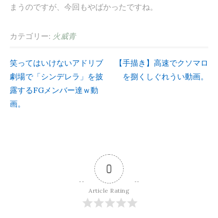
まうのですが、今回もやばかったですね。
カテゴリー:
火威青
笑ってはいけないアドリブ
【手描き】高速でクソマロ
投
劇場で「シンデレラ」を披
を捌くしぐれうい動画。
露するFGメンバー達ｗ動
稿
画。
ナ
ビ
0
ゲ
Article Rating
ー