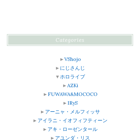
Categories
►
VShojo
►
にじさんじ
▼
ホロライブ
►
AZKi
►
FUWAWA&MOCOCO
►
IRyS
►
アーニャ・メルフィッサ
►
アイラニ・イオフィフティーン
►
アキ・ローゼンタール
►
アユンダ・リス