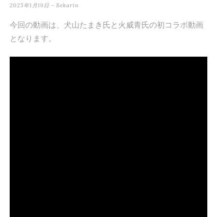
2025年1月19日
-
Bekarin
テ
ン
今回の動画は、犬山たまき氏と火威青氏の初コラボ動画
となります。
ツ
へ
ス
キ
ッ
プ