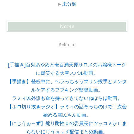
►
未分類
Name
Bekarin
[手描き]百鬼あやめと壱百満天原サロメのお嬢様トーク
に爆笑する大空スバル動画。
【手描き】登板中に、ヘラっちゃうマリン投手とメンタ
ルケアするフブキング監督動画。
ラミィ以外誰も傘を持ってきてないねぽらぼ動画。
【ホロ切り抜きラジオ】ラミィの話そっちのけで二次会
始める雪民さん動画。
【にじうぉ～ず】煽り耐性０の委員長にツッコミが止ま
らないにじうぉ～ず配信まとめ動画。