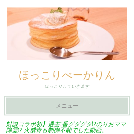
ほっこりべーかりん
ほっこりしていきます
メニュー
コ
対談コラボ初】過去1番グダグダ!?のりおママ
ン
降霊!? 火威青も制御不能でした動画。