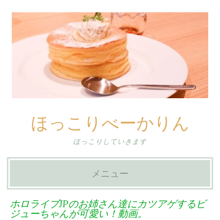
ほっこりべーかりん
ほっこりしていきます
メニュー
コ
ホロライブJPのお姉さん達にカツアゲするビ
ン
ジューちゃんが可愛い！動画。