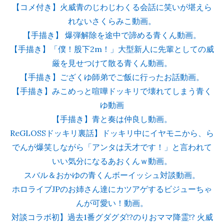
【コメ付き】火威青のじわじわくる会話に笑いが堪えら
れないさくらみこ動画。
【手描き】 爆弾解除を途中で諦める青くん動画。
【手描き】「僕！股下2m！」大型新人に先輩としての威
厳を見せつけて散る青くん動画。
【手描き】ござくゆ師弟でご飯に行ったお話動画。
【手描き】みこめっと喧嘩ドッキリで壊れてしまう青く
ゆ動画
【手描き】青と奏は仲良し動画。
ReGLOSSドッキリ裏話】ドッキリ中にイヤモニから、ら
でんが爆笑しながら「アンタは天才です！」と言われて
いい気分になるあおくんｗ動画。
スバル＆おかゆの青くんボーイッシュ対談動画。
ホロライブJPのお姉さん達にカツアゲするビジューちゃ
んが可愛い！動画。
対談コラボ初】過去1番グダグダ!?のりおママ降霊!? 火威