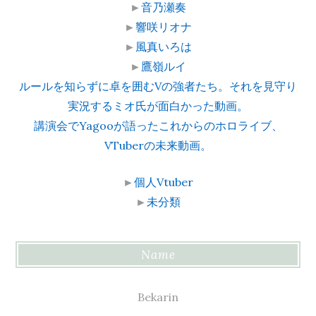
►
音乃瀬奏
►
響咲リオナ
►
風真いろは
►
鷹嶺ルイ
ルールを知らずに卓を囲むVの強者たち。それを見守り
実況するミオ氏が面白かった動画。
講演会でYagooが語ったこれからのホロライブ、
VTuberの未来動画。
►
個人Vtuber
►
未分類
Name
Bekarin