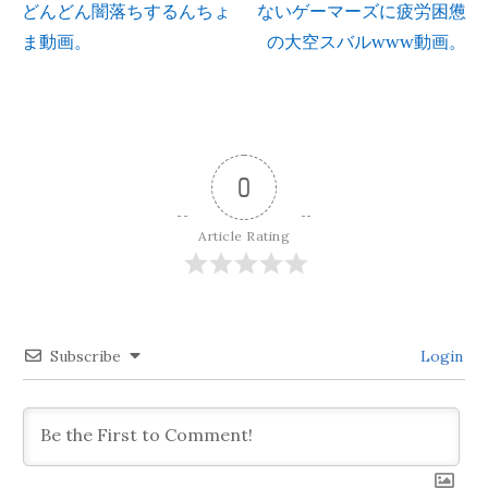
どんどん闇落ちするんちょ
ないゲーマーズに疲労困憊
ま動画。
の大空スバルwww動画。
稿
ナ
ビ
0
ゲ
Article Rating
ー
シ
Subscribe
Login
ョ
ン