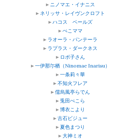
►
ニノマエ・イナニス
►
ネリッサ・レイヴンクロフト
►
ハコス ベールズ
►
ぺこママ
►
ラオーラ・パンテーラ
►
ラプラス・ダークネス
►
ロボ子さん
►
一伊那尓栖（Ninomae Inarisu）
►
一条莉々華
►
不知火フレア
►
儒烏風亭らでん
►
兎田ぺこら
►
博衣こより
►
古石ビジュー
►
夏色まつり
►
大神ミオ