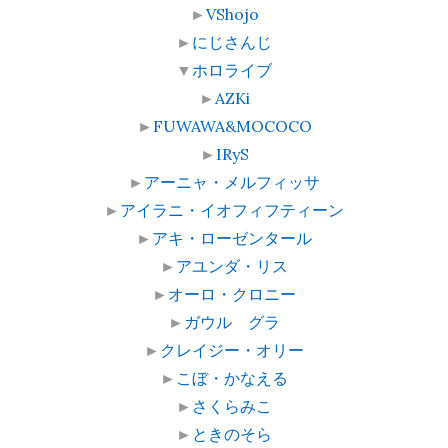
►
VShojo
►
にじさんじ
▼
ホロライブ
►
AZKi
►
FUWAWA&MOCOCO
►
IRyS
►
アーニャ・メルフィッサ
►
アイラニ・イオフィフティーン
►
アキ・ローゼンタール
►
アユンダ・リス
►
オーロ・クロニー
►
ガウル グラ
►
クレイジー・オリー
►
こぼ・かなえる
►
さくらみこ
►
ときのそら