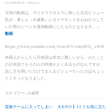
2025年6月4日
-
Bekarin
テ
ン
今回の動画は、マイクラでカエラに扮した古石ビジュー
氏が、青くん（火威青）にダイヤモンドをおねだりして
ツ
いた時のシーンを漫画動画にしたものとなります。→
へ
動画
。
ス
キ
https://www.youtube.com/watch?v=zmyM7u_z4Y8
ッ
外国人からしたら日本語は本当に難しいから、かたこと
プ
の日本語でもその人の特徴がよく出るものなんですが、
話し方を聞いただけでまんまビジューだったのはちょっ
とくすっとなりました。
カテゴリー:
火威青
蛮族チームに入ってしまい
R.E.P.O.】1ミリも役に立た
投