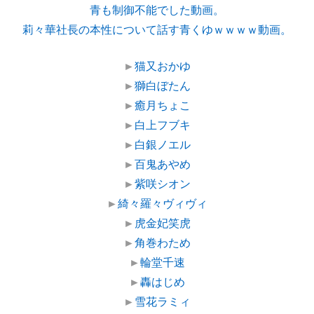
青も制御不能でした動画。
莉々華社長の本性について話す青くゆｗｗｗｗ動画。
►
猫又おかゆ
►
獅白ぼたん
►
癒月ちょこ
►
白上フブキ
►
白銀ノエル
►
百鬼あやめ
►
紫咲シオン
►
綺々羅々ヴィヴィ
►
虎金妃笑虎
►
角巻わため
►
輪堂千速
►
轟はじめ
►
雪花ラミィ