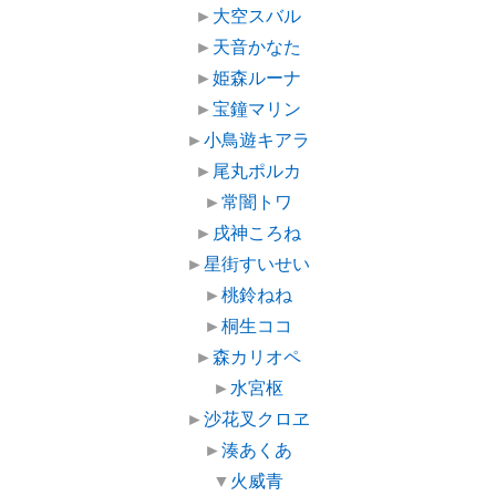
►
大空スバル
►
天音かなた
►
姫森ルーナ
►
宝鐘マリン
►
小鳥遊キアラ
►
尾丸ポルカ
►
常闇トワ
►
戌神ころね
►
星街すいせい
►
桃鈴ねね
►
桐生ココ
►
森カリオペ
►
水宮枢
►
沙花叉クロヱ
►
湊あくあ
▼
火威青