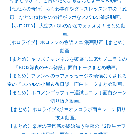
りまちゅか？」と言いたくなるばんちょーｗｗ動画。
【ねねちの奇行】ちくわ事件やダンスレッスン中の「変
顔」などのねねちの奇行がツボなスバルの雑談動画。
【ホロGTA】 大空スバルのかなでぇぇええ！まとめ動
画。
【ホロライブ】ホロメンの物語ミニ 漫画動画【まとめ】
動画。
【まとめ】キッズチャンネルを破壊しに来たノエラミの
『BIG3深夜のチル雑談』面白トークまとめ動画。
【まとめ】ファンへのラブメッセージを余儀なくされる
奏の『スバルの小屋＆後日談』面白トークまとめ動画。
【まとめ】ホロメンゴッフィー運試しコラボ面白シーン
切り抜き動画。
【まとめ】ホロライブ2期生オフコラボ面白シーン切り
抜き動画。
【まとめ】楽屋の空気感が終始漂う聖夜の『2期生オフ