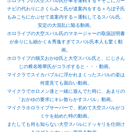
ホロライブの大空スバル氏が車を運転する＋そこにカー
ナビの代わりにさくらみこ氏が道案内をする＋ろぼ子氏
もみこちにかぶせて道案内する＝運転してるスバル氏、
安定の大混乱に陥る動画。
ホロライブの大空スバル氏のマネージャーの取扱説明書
が余りにも細かく＆秀逸すぎてスバル氏本人も驚く動
画。
ホロライブの猫又おかゆ氏と大空スバル氏と、にじさん
じの椎名唯華氏がコラボすると・・・動画。
マイクラでスイカバブルに浮かれまくったスバルの姿は
何度見ても面白い動画。
マイクラでホロメン達と一緒に遊んでた時に、あまりの
「おかゆの要求にキレ散らかすスバル」動画。
マイクラホロライブサーバーで、初めて大空スバルがコ
ミケを始めた時の動画。
またしても何も知らない大空スバルにドッキリを仕掛け