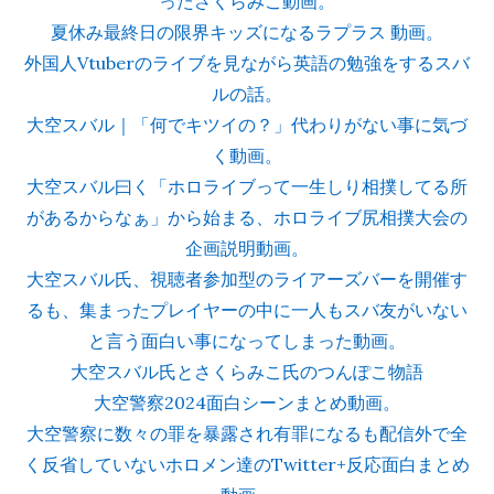
ったさくらみこ動画。
夏休み最終日の限界キッズになるラプラス 動画。
外国人Vtuberのライブを見ながら英語の勉強をするスバ
ルの話。
大空スバル｜「何でキツイの？」代わりがない事に気づ
く動画。
大空スバル曰く「ホロライブって一生しり相撲してる所
があるからなぁ」から始まる、ホロライブ尻相撲大会の
企画説明動画。
大空スバル氏、視聴者参加型のライアーズバーを開催す
るも、集まったプレイヤーの中に一人もスバ友がいない
と言う面白い事になってしまった動画。
大空スバル氏とさくらみこ氏のつんぽこ物語
大空警察2024面白シーンまとめ動画。
大空警察に数々の罪を暴露され有罪になるも配信外で全
く反省していないホロメン達のTwitter+反応面白まとめ