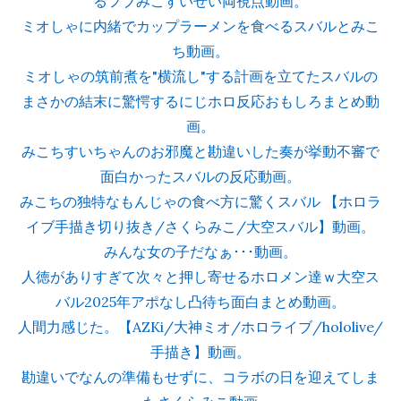
るフブみこすいせい両視点動画。
ミオしゃに内緒でカップラーメンを食べるスバルとみこ
ち動画。
ミオしゃの筑前煮を"横流し"する計画を立てたスバルの
まさかの結末に驚愕するにじホロ反応おもしろまとめ動
画。
みこちすいちゃんのお邪魔と勘違いした奏が挙動不審で
面白かったスバルの反応動画。
みこちの独特なもんじゃの食べ方に驚くスバル 【ホロラ
イブ手描き切り抜き/さくらみこ/大空スバル】動画。
みんな女の子だなぁ･･･動画。
人徳がありすぎて次々と押し寄せるホロメン達ｗ大空ス
バル2025年アポなし凸待ち面白まとめ動画。
人間力感じた。【AZKi/大神ミオ/ホロライブ/hololive/
手描き】動画。
勘違いでなんの準備もせずに、コラボの日を迎えてしま