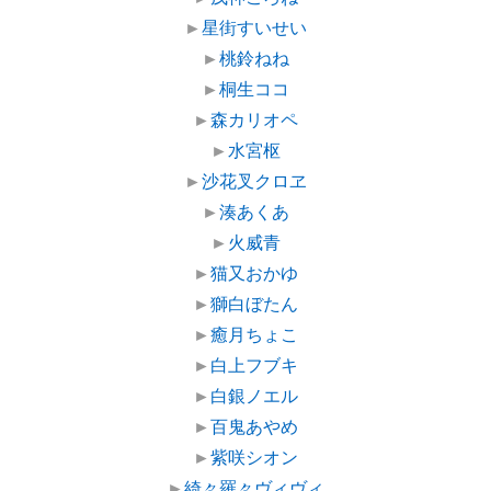
►
星街すいせい
►
桃鈴ねね
►
桐生ココ
►
森カリオペ
►
水宮枢
►
沙花叉クロヱ
►
湊あくあ
►
火威青
►
猫又おかゆ
►
獅白ぼたん
►
癒月ちょこ
►
白上フブキ
►
白銀ノエル
►
百鬼あやめ
►
紫咲シオン
►
綺々羅々ヴィヴィ