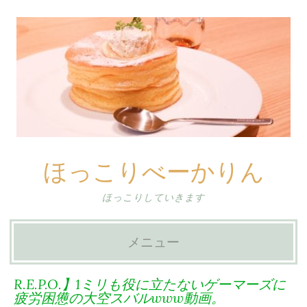
ほっこりべーかりん
ほっこりしていきます
メニュー
コ
R.E.P.O.】1ミリも役に立たないゲーマーズに
ン
疲労困憊の大空スバルwww動画。