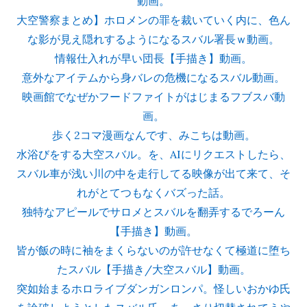
動画。
大空警察まとめ】ホロメンの罪を裁いていく内に、色ん
な影が見え隠れするようになるスバル署長ｗ動画。
情報仕入れが早い団長【手描き】動画。
意外なアイテムから身バレの危機になるスバル動画。
映画館でなぜかフードファイトがはじまるフブスバ動
画。
歩く2コマ漫画なんです、みこちは動画。
水浴びをする大空スバル。を、AIにリクエストしたら、
スバル車が浅い川の中を走行してる映像が出て来て、そ
れがとてつもなくバズった話。
独特なアピールでサロメとスバルを翻弄するでろーん
【手描き】動画。
皆が飯の時に袖をまくらないのが許せなくて極道に堕ち
たスバル【手描き/大空スバル】動画。
突如始まるホロライブダンガンロンパ。怪しいおかゆ氏