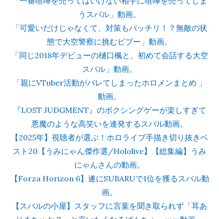
「一番喧嘩を売ってはいけない相手に喧嘩を売ってしま
うスバル」動画。
「可愛いだけじゃなくて、対策もバッチリ！？無敵の状
態で大空警察に挑むビブー」動画。
「同じ2018年デビューの樋口楓と、初めて会話する大空
スバル」動画。
「親にVTuber活動がバレてしまったホロメンまとめ 」
動画。
『LOST JUDGMENT』のボクシングゲーが楽しすぎて
悪魔のような高笑いを連発するスバル動画。
【2025年】視聴者が選ぶ！ホロライブ手描き切り抜きベ
スト20【うみにゃん傑作選/Hololive】【総集編】うみ
にゃんさんの動画。
【Forza Horizon 6】遂にSUBARUで1位を獲るスバル動
画。
【スバルの小屋】スタッフに言葉を聞き取られず「耳あ