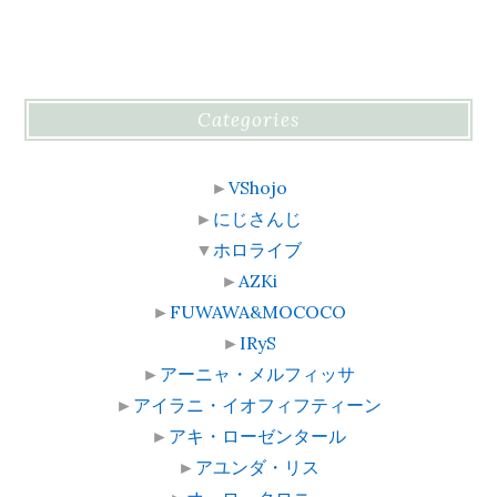
Categories
►
VShojo
►
にじさんじ
▼
ホロライブ
►
AZKi
►
FUWAWA&MOCOCO
►
IRyS
►
アーニャ・メルフィッサ
►
アイラニ・イオフィフティーン
►
アキ・ローゼンタール
►
アユンダ・リス