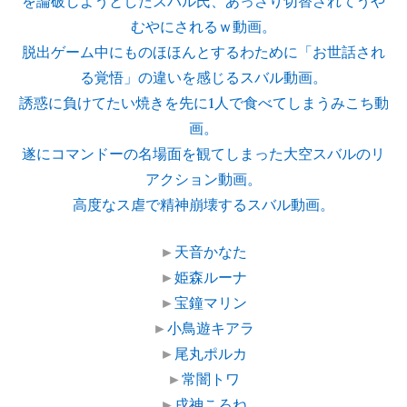
を論破しようとしたスバル氏、あっさり切替されてうや
むやにされるｗ動画。
脱出ゲーム中にものほほんとするわために「お世話され
る覚悟」の違いを感じるスバル動画。
誘惑に負けてたい焼きを先に1人で食べてしまうみこち動
画。
遂にコマンドーの名場面を観てしまった大空スバルのリ
アクション動画。
高度なス虐で精神崩壊するスバル動画。
►
天音かなた
►
姫森ルーナ
►
宝鐘マリン
►
小鳥遊キアラ
►
尾丸ポルカ
►
常闇トワ
►
戌神ころね