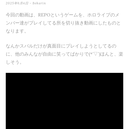
2025年6月4日
-
Bekarin
テ
ン
今回の動画は、REPOというゲームを、ホロライブのメ
ンバー達がプレイしてる所を切り抜き動画にしたものと
ツ
なります。
へ
ス
なんかスバルだけが真面目にプレイしようとしてるの
キ
に、他のみんなが自由に笑ってばかりで(*’▽’)ほんと、楽
しそう。
ッ
プ