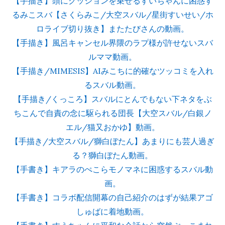
【手描き】頭にクッションを乗せるすいちゃんに困惑す
るみこスバ【さくらみこ/大空スバル/星街すいせい/ホ
ロライブ切り抜き】またたびさんの動画。
【手描き】風呂キャンセル界隈のラプ様が許せないスバ
ルママ動画。
【手描き/MIMESIS】AIみこちに的確なツッコミを入れ
るスバル動画。
【手描き/くっころ】スバルにとんでもない下ネタをぶ
ちこんで自責の念に駆られる団長【大空スバル/白銀ノ
エル/猫又おかゆ】動画。
【手描き/大空スバル/獅白ぼたん】あまりにも芸人過ぎ
る？獅白ぼたん動画。
【手書き】キアラのぺこらモノマネに困惑するスバル動
画。
【手書き】コラボ配信開幕の自己紹介のはずが結果アゴ
しゅばに着地動画。