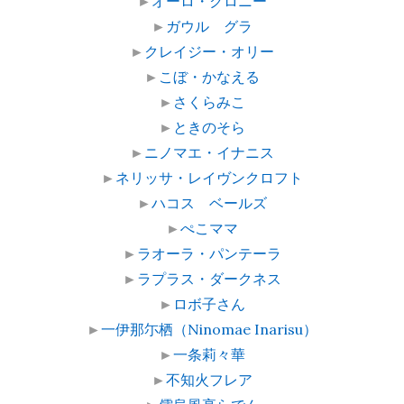
►
オーロ・クロニー
►
ガウル グラ
►
クレイジー・オリー
►
こぼ・かなえる
►
さくらみこ
►
ときのそら
►
ニノマエ・イナニス
►
ネリッサ・レイヴンクロフト
►
ハコス ベールズ
►
ぺこママ
►
ラオーラ・パンテーラ
►
ラプラス・ダークネス
►
ロボ子さん
►
一伊那尓栖（Ninomae Inarisu）
►
一条莉々華
►
不知火フレア