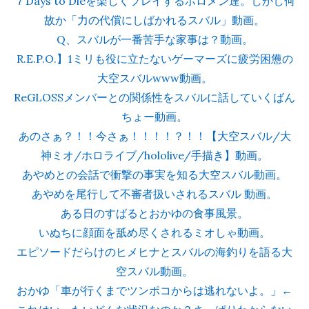
７Days to Dieを楽しくプレイするホロメン達。しかし何
故か「力の代償にしばかれるスバル」動画。
Q、スバルが一番苦手な家事は？動画。
R.E.P.O.】1ミリも役に立たないゲーマーズに疲労困憊の
大空スバルwww動画。
ReGLOSSメンバーとの関係性をスバルに話していくばん
ちょー動画。
あのさぁ？！！今さぁ！！！！？！！【大空スバル/大
神ミオ/ホロライブ/hololive/手描き】動画。
あやめとの会話で衝撃の事実を知る大空スバル動画。
あやめを尾行して不審者扱いされるスバル 動画。
ある日のすばるとおかゆの食事風景。
いぬちに顔面を舐め尽くされるミオしゃ動画。
エピソードだらけのヒメヒナとスバルの海釣りを語る大
空スバル動画。
おかゆ「車が行くまでツンポコからは逃れないよ。」←