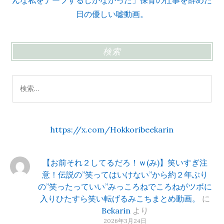
んな私をナーフするしかなかった」保育の仕事を辞めた
日の優しい嘘動画。
検索
検
索:
https://x.com/Hokkoribeekarin
【お前それ２してるだろ！ｗ(み)】笑いすぎ注
意！伝説の”笑ってはいけない”から約２年ぶり
の”笑ったっていい”みっころねでころねがツボに
入りひたすら笑い転げるみこちまとめ動画。
に
Bekarin
より
2026年3月24日