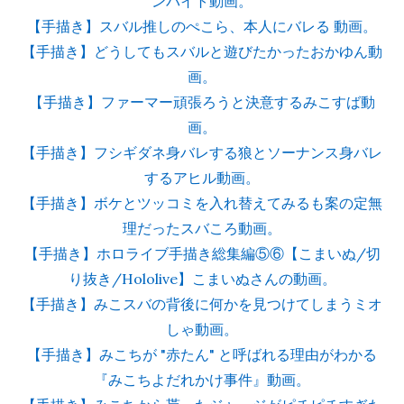
ンバイト動画。
【手描き】スバル推しのぺこら、本人にバレる 動画。
【手描き】どうしてもスバルと遊びたかったおかゆん動
画。
【手描き】ファーマー頑張ろうと決意するみこすば動
画。
【手描き】フシギダネ身バレする狼とソーナンス身バレ
するアヒル動画。
【手描き】ボケとツッコミを入れ替えてみるも案の定無
理だったスバころ動画。
【手描き】ホロライブ手描き総集編⑤⑥【こまいぬ/切
り抜き/Hololive】こまいぬさんの動画。
【手描き】みこスバの背後に何かを見つけてしまうミオ
しゃ動画。
【手描き】みこちが "赤たん" と呼ばれる理由がわかる
『みこちよだれかけ事件』動画。