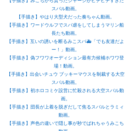
【手描き】みこちから貰ったジャージがピチピチすぎた
スバル動画。
【手描き】やはり大型犬だった奏ちゃん動画。
【手描き】ワードウルフでスバ虐をしてしまうマリン船
長たち動画。
【手描き】互いの誘いを断るみこスバ🚑「でも友達だよ
ー！」動画。
【手描き】偽フワワオーディション最有力候補ホワワ登
場！動画。
【手描き】出会いチュウ ブッキーマウスを制裁する大空
スバル動画。
【手描き】初ホロコミケ設営に忙殺される大空スバル動
画。
【手描き】団長が上着を脱ぎだして焦るスバルとラミィ
動画。
【手描き】声色の違いで隠し事が秒でばれちゃうみこち