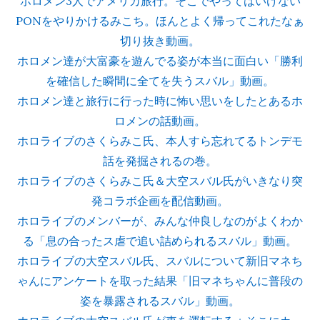
ホロメン3人でアメリカ旅行。そこでやってはいけない
PONをやりかけるみこち。ほんとよく帰ってこれたなぁ
切り抜き動画。
ホロメン達が大富豪を遊んでる姿が本当に面白い「勝利
を確信した瞬間に全てを失うスバル」動画。
ホロメン達と旅行に行った時に怖い思いをしたとあるホ
ロメンの話動画。
ホロライブのさくらみこ氏、本人すら忘れてるトンデモ
話を発掘されるの巻。
ホロライブのさくらみこ氏＆大空スバル氏がいきなり突
発コラボ企画を配信動画。
ホロライブのメンバーが、みんな仲良しなのがよくわか
る「息の合ったス虐で追い詰められるスバル」動画。
ホロライブの大空スバル氏、スバルについて新旧マネち
ゃんにアンケートを取った結果「旧マネちゃんに普段の
姿を暴露されるスバル」動画。