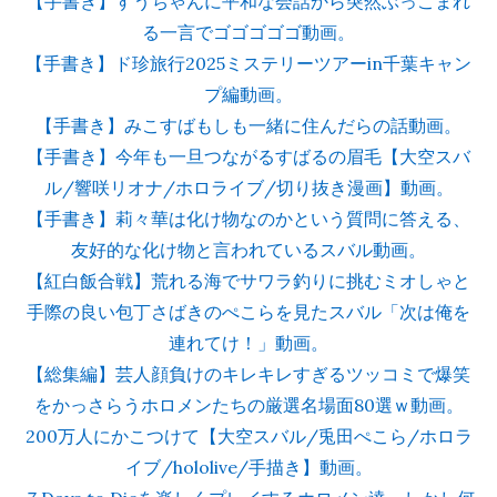
【手書き】すうちゃんに平和な会話から突然ぶっこまれ
る一言でゴゴゴゴゴ動画。
【手書き】ド珍旅行2025ミステリーツアーin千葉キャン
プ編動画。
【手書き】みこすばもしも一緒に住んだらの話動画。
【手書き】今年も一旦つながるすばるの眉毛【大空スバ
ル/響咲リオナ/ホロライブ/切り抜き漫画】動画。
【手書き】莉々華は化け物なのかという質問に答える、
友好的な化け物と言われているスバル動画。
【紅白飯合戦】荒れる海でサワラ釣りに挑むミオしゃと
手際の良い包丁さばきのぺこらを見たスバル「次は俺を
連れてけ！」動画。
【総集編】芸人顔負けのキレキレすぎるツッコミで爆笑
をかっさらうホロメンたちの厳選名場面80選ｗ動画。
200万人にかこつけて【大空スバル/兎田ぺこら/ホロラ
イブ/hololive/手描き】動画。