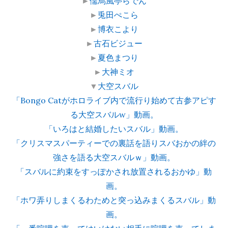
►
儒烏風亭らでん
►
兎田ぺこら
►
博衣こより
►
古石ビジュー
►
夏色まつり
►
大神ミオ
▼
大空スバル
「Bongo Catがホロライブ内で流行り始めて古参アピす
る大空スバルw」動画。
「いろはと結婚したいスバル」動画。
「クリスマスパーティーでの裏話を語りスバおかの絆の
強さを語る大空スバルｗ」動画。
「スバルに約束をすっぽかされ放置されるおかゆ」動
画。
「ホワ弄りしまくるわためと突っ込みまくるスバル」動
画。