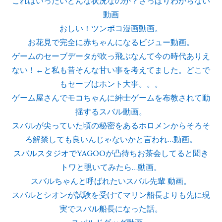
これはいったいどんな状況なのか？さっぱりわからない
動画
おしい！ツンポコ漫画動画。
お花見で完全に赤ちゃんになるビジュー動画。
ゲームのセーブデータが吹っ飛ぶなんて今の時代ありえ
ない！←と私も昔そんな甘い事を考えてました。どこで
もセーブはホント大事。。。
ゲーム屋さんでモコちゃんに紳士ゲームを布教されて動
揺するスバル動画。
スバルが尖っていた頃の秘密をあるホロメンからそろそ
ろ解禁しても良いんじゃないかと言われ…動画。
スバルスタジオでYAGOOが凸待ちお茶会してると聞き
トワと覗いてみたら…動画。
スバルちゃんと呼ばれたいスバル先輩 動画。
スバルとシオンが試験を受けてマリン船長よりも先に現
実でスバル船長になった話。