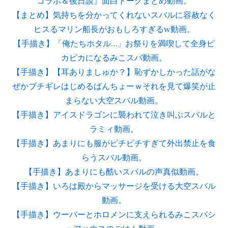
コラボ＆後日談』面白トークまとめ動画。
【まとめ】気持ちを分かってくれないスバルに容赦なく
ヒスるマリン船長がおもしろすぎるw動画。
【手描き】「俺たちホタル…」お祭りを満喫して全身ピ
カピカになるみこスバ動画。
【手描き】【耳ありましゅか？】恥ずかしかった話がな
ぜかブチギレはじめるばんちょーｗそれを見て爆笑が止
まらない大空スバル動画。
【手描き】アイスドラゴンに襲われて泣き叫ぶスバルと
ラミィ動画。
【手描き】あまりにも服がピチピチすぎて外出禁止を食
らうスバル動画。
【手描き】あまりにも酷いスバルの声真似動画。
【手描き】いろは殿からマッサージを受ける大空スバル
動画。
【手描き】ウーバーとホロメンに支えられるみこスバシ