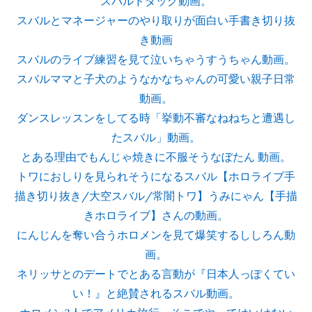
スバルドダッグ動画。
スバルとマネージャーのやり取りが面白い手書き切り抜
き動画
スバルのライブ練習を見て泣いちゃうすうちゃん動画。
スバルママと子犬のようなかなちゃんの可愛い親子日常
動画。
ダンスレッスンをしてる時「挙動不審なねねちと遭遇し
たスバル」動画。
とある理由でもんじゃ焼きに不服そうなぼたん 動画。
トワにおしりを見られそうになるスバル【ホロライブ手
描き切り抜き/大空スバル/常闇トワ】うみにゃん【手描
きホロライブ】さんの動画。
にんじんを奪い合うホロメンを見て爆笑するししろん動
画。
ネリッサとのデートでとある言動が『日本人っぽくてい
い！』と絶賛されるスバル動画。