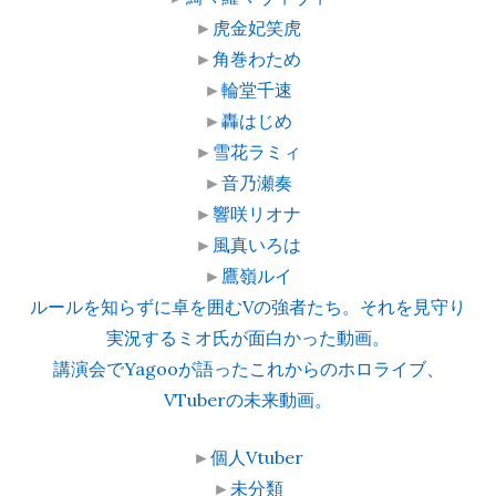
►
虎金妃笑虎
►
角巻わため
►
輪堂千速
►
轟はじめ
►
雪花ラミィ
►
音乃瀬奏
►
響咲リオナ
►
風真いろは
►
鷹嶺ルイ
ルールを知らずに卓を囲むVの強者たち。それを見守り
実況するミオ氏が面白かった動画。
講演会でYagooが語ったこれからのホロライブ、
VTuberの未来動画。
►
個人Vtuber
►
未分類