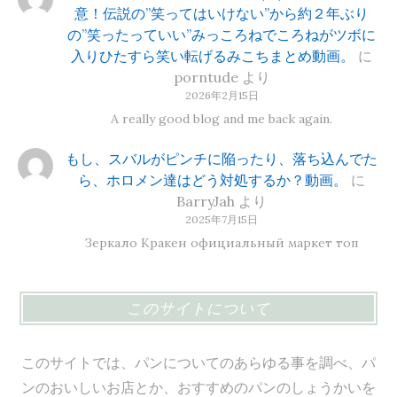
意！伝説の”笑ってはいけない”から約２年ぶり
の”笑ったっていい”みっころねでころねがツボに
入りひたすら笑い転げるみこちまとめ動画。
に
porntude
より
2026年2月15日
A really good blog and me back again.
もし、スバルがピンチに陥ったり、落ち込んでた
ら、ホロメン達はどう対処するか？動画。
に
BarryJah
より
2025年7月15日
Зеркало Кракен официальный маркет топ
このサイトについて
このサイトでは、パンについてのあらゆる事を調べ、パ
ンのおいしいお店とか、おすすめのパンのしょうかいを