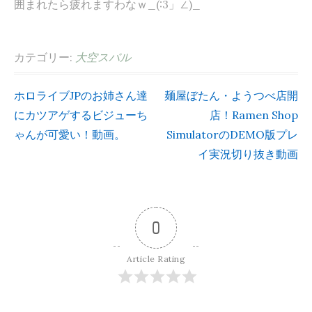
囲まれたら疲れますわなｗ_(:3」∠)_
カテゴリー:
大空スバル
ホロライブJPのお姉さん達
麺屋ぼたん・ようつべ店開
投
にカツアゲするビジューち
店！Ramen Shop
ゃんが可愛い！動画。
SimulatorのDEMO版プレ
稿
イ実況切り抜き動画
ナ
ビ
0
ゲ
Article Rating
ー