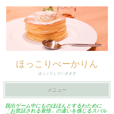
ほっこりべーかりん
ほっこりしていきます
メニュー
コ
脱出ゲーム中にものほほんとするわために
ン
「お世話される覚悟」の違いを感じるスバル