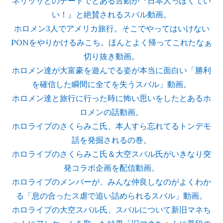
ネリッサとのデートでとある言動が『日本人っぽくてい
い！』と絶賛されるスバル動画。
ホロメン3人でアメリカ旅行。そこでやってはいけない
PONをやりかけるみこち。ほんとよく帰ってこれたなぁ
切り抜き動画。
ホロメン達が大富豪を遊んでる姿が本当に面白い「勝利
を確信した瞬間に全てを失うスバル」動画。
ホロメン達と旅行に行った時に怖い思いをしたとあるホ
ロメンの話動画。
ホロライブのさくらみこ氏、本人すら忘れてるトンデモ
話を発掘されるの巻。
ホロライブのさくらみこ氏＆大空スバル氏がいきなり突
発コラボ企画を配信動画。
ホロライブのメンバーが、みんな仲良しなのがよくわか
る「息の合ったス虐で追い詰められるスバル」動画。
ホロライブの大空スバル氏、スバルについて新旧マネち