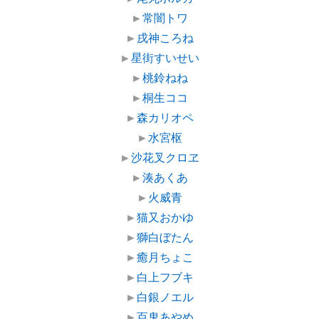
►
常闇トワ
►
戌神ころね
►
星街すいせい
►
桃鈴ねね
►
桐生ココ
►
森カリオペ
►
水宮枢
►
沙花叉クロヱ
►
湊あくあ
►
火威青
►
猫又おかゆ
►
獅白ぼたん
►
癒月ちょこ
►
白上フブキ
►
白銀ノエル
►
百鬼あやめ