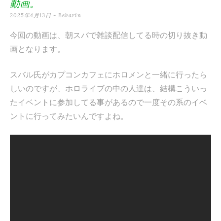
動画。
テ
2025年4月13日
-
Bekarin
ン
今回の動画は、朝スバで雑談配信してる時の切り抜き動
ツ
画となります。
へ
スバル氏がカプコンカフェにホロメンと一緒に行ったら
ス
しいのですが、ホロライブの中の人達は、結構こういっ
キ
たイベントに参加してる事があるので一度その系のイベ
ッ
ントに行ってみたいんですよね。
プ