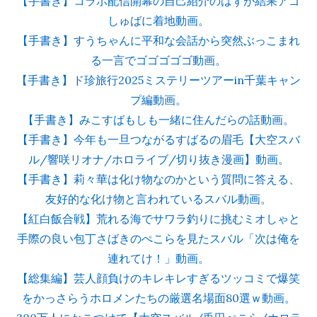
【手書き】コラボ配信開幕の自己紹介のはずが結果アゴ
しゅばに着地動画。
【手書き】すうちゃんに平和な会話から突然ぶっこまれ
る一言でゴゴゴゴゴ動画。
【手書き】ド珍旅行2025ミステリーツアーin千葉キャン
プ編動画。
【手書き】みこすばもしも一緒に住んだらの話動画。
【手書き】今年も一旦つながるすばるの眉毛【大空スバ
ル/響咲リオナ/ホロライブ/切り抜き漫画】動画。
【手書き】莉々華は化け物なのかという質問に答える、
友好的な化け物と言われているスバル動画。
【紅白飯合戦】荒れる海でサワラ釣りに挑むミオしゃと
手際の良い包丁さばきのぺこらを見たスバル「次は俺を
連れてけ！」動画。
【総集編】芸人顔負けのキレキレすぎるツッコミで爆笑
をかっさらうホロメンたちの厳選名場面80選ｗ動画。