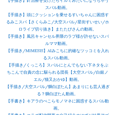
【手描き】針治療を受けたらイルミみたいになっちゃう
スバル動画。
【手描き】頭にクッションを乗せるすいちゃんに困惑す
るみこスバ【さくらみこ/大空スバル/星街すいせい/ホ
ロライブ切り抜き】またたびさんの動画。
【手描き】風呂キャンセル界隈のラプ様が許せないスバ
ルママ動画。
【手描き/MIMESIS】AIみこちに的確なツッコミを入れ
るスバル動画。
【手描き/くっころ】スバルにとんでもない下ネタをぶ
ちこんで自責の念に駆られる団長【大空スバル/白銀ノ
エル/猫又おかゆ】動画。
【手描き/大空スバル/獅白ぼたん】あまりにも芸人過ぎ
る？獅白ぼたん動画。
【手書き】キアラのぺこらモノマネに困惑するスバル動
画。