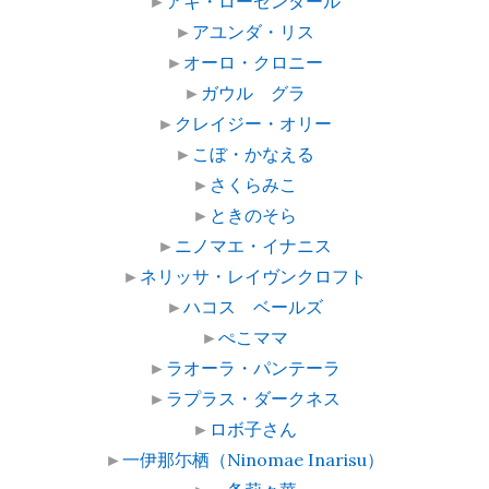
►
アキ・ローゼンタール
►
アユンダ・リス
►
オーロ・クロニー
►
ガウル グラ
►
クレイジー・オリー
►
こぼ・かなえる
►
さくらみこ
►
ときのそら
►
ニノマエ・イナニス
►
ネリッサ・レイヴンクロフト
►
ハコス ベールズ
►
ぺこママ
►
ラオーラ・パンテーラ
►
ラプラス・ダークネス
►
ロボ子さん
►
一伊那尓栖（Ninomae Inarisu）