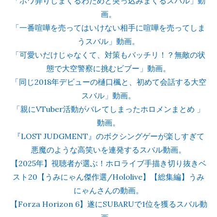
「ホワ弄りしまくるわためと突っ込みまくるスバル」動
画。
「一番喧嘩を売ってはいけない相手に喧嘩を売ってしま
うスバル」動画。
「可愛いだけじゃなくて、対策もバッチリ！？無敵の状
態で大空警察に挑むビブー」動画。
「同じ2018年デビューの樋口楓と、初めて会話する大空
スバル」動画。
「親にVTuber活動がバレてしまったホロメンまとめ 」
動画。
『LOST JUDGMENT』のボクシングゲーが楽しすぎて
悪魔のような高笑いを連発するスバル動画。
【2025年】視聴者が選ぶ！ホロライブ手描き切り抜きベ
スト20【うみにゃん傑作選/Hololive】【総集編】うみ
にゃんさんの動画。
【Forza Horizon 6】遂にSUBARUで1位を獲るスバル動