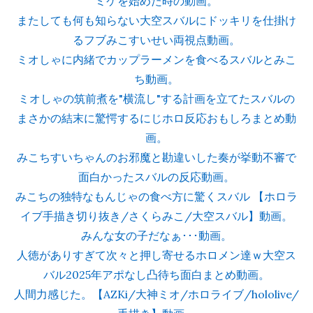
ミケを始めた時の動画。
またしても何も知らない大空スバルにドッキリを仕掛け
るフブみこすいせい両視点動画。
ミオしゃに内緒でカップラーメンを食べるスバルとみこ
ち動画。
ミオしゃの筑前煮を"横流し"する計画を立てたスバルの
まさかの結末に驚愕するにじホロ反応おもしろまとめ動
画。
みこちすいちゃんのお邪魔と勘違いした奏が挙動不審で
面白かったスバルの反応動画。
みこちの独特なもんじゃの食べ方に驚くスバル 【ホロラ
イブ手描き切り抜き/さくらみこ/大空スバル】動画。
みんな女の子だなぁ･･･動画。
人徳がありすぎて次々と押し寄せるホロメン達ｗ大空ス
バル2025年アポなし凸待ち面白まとめ動画。
人間力感じた。【AZKi/大神ミオ/ホロライブ/hololive/