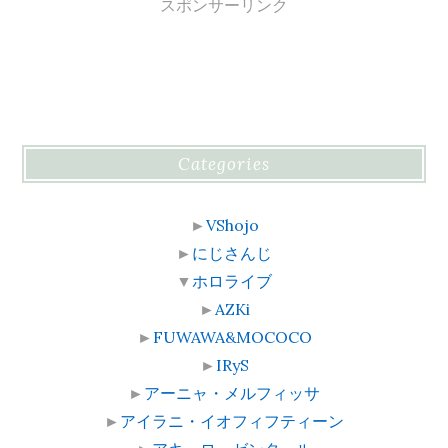
スポンサーリンク
Categories
►
VShojo
►
にじさんじ
▼
ホロライブ
►
AZKi
►
FUWAWA&MOCOCO
►
IRyS
►
アーニャ・メルフィッサ
►
アイラニ・イオフィフティーン