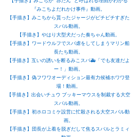
【手描き】みこちが "赤たん" と呼ばれる理由がわかる
『みこちよだれかけ事件』動画。
【手描き】みこちから貰ったジャージがピチピチすぎた
スバル動画。
【手描き】やはり大型犬だった奏ちゃん動画。
【手描き】ワードウルフでスバ虐をしてしまうマリン船
長たち動画。
【手描き】互いの誘いを断るみこスバ🚑「でも友達だよ
ー！」動画。
【手描き】偽フワワオーディション最有力候補ホワワ登
場！動画。
【手描き】出会いチュウ ブッキーマウスを制裁する大空
スバル動画。
【手描き】初ホロコミケ設営に忙殺される大空スバル動
画。
【手描き】団長が上着を脱ぎだして焦るスバルとラミィ