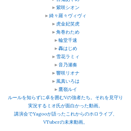
►
紫咲シオン
►
綺々羅々ヴィヴィ
►
虎金妃笑虎
►
角巻わため
►
輪堂千速
►
轟はじめ
►
雪花ラミィ
►
音乃瀬奏
►
響咲リオナ
►
風真いろは
►
鷹嶺ルイ
ルールを知らずに卓を囲むVの強者たち。それを見守り
実況するミオ氏が面白かった動画。
講演会でYagooが語ったこれからのホロライブ、
VTuberの未来動画。