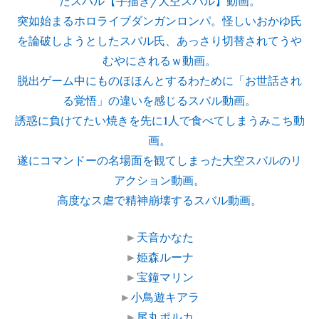
たスバル【手描き/大空スバル】動画。
突如始まるホロライブダンガンロンパ。怪しいおかゆ氏
を論破しようとしたスバル氏、あっさり切替されてうや
むやにされるｗ動画。
脱出ゲーム中にものほほんとするわために「お世話され
る覚悟」の違いを感じるスバル動画。
誘惑に負けてたい焼きを先に1人で食べてしまうみこち動
画。
遂にコマンドーの名場面を観てしまった大空スバルのリ
アクション動画。
高度なス虐で精神崩壊するスバル動画。
►
天音かなた
►
姫森ルーナ
►
宝鐘マリン
►
小鳥遊キアラ
►
尾丸ポルカ