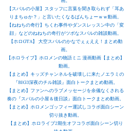
画。
【スバルの小屋】スタッフに言葉を聞き取られず「耳あ
りまちゅか？」と言いたくなるばんちょーｗｗ動画。
【ねねちの奇行】ちくわ事件やダンスレッスン中の「変
顔」などのねねちの奇行がツボなスバルの雑談動画。
【ホロGTA】 大空スバルのかなでぇぇええ！まとめ動
画。
【ホロライブ】ホロメンの物語ミニ 漫画動画【まとめ】
動画。
【まとめ】キッズチャンネルを破壊しに来たノエラミの
『BIG3深夜のチル雑談』面白トークまとめ動画。
【まとめ】ファンへのラブメッセージを余儀なくされる
奏の『スバルの小屋＆後日談』面白トークまとめ動画。
【まとめ】ホロメンゴッフィー運試しコラボ面白シーン
切り抜き動画。
【まとめ】ホロライブ2期生オフコラボ面白シーン切り