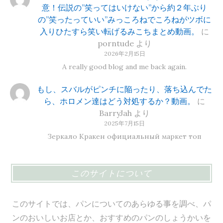
意！伝説の”笑ってはいけない”から約２年ぶり
の”笑ったっていい”みっころねでころねがツボに
入りひたすら笑い転げるみこちまとめ動画。
に
porntude
より
2026年2月15日
A really good blog and me back again.
もし、スバルがピンチに陥ったり、落ち込んでた
ら、ホロメン達はどう対処するか？動画。
に
BarryJah
より
2025年7月15日
Зеркало Кракен официальный маркет топ
このサイトについて
このサイトでは、パンについてのあらゆる事を調べ、パ
ンのおいしいお店とか、おすすめのパンのしょうかいを