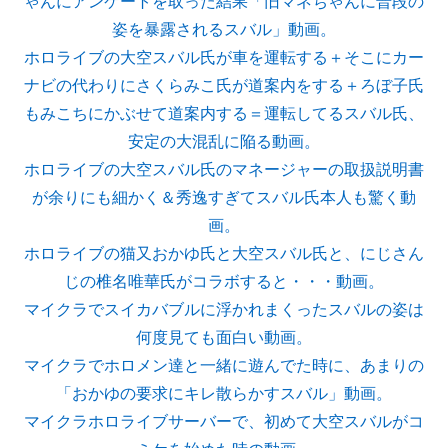
ゃんにアンケートを取った結果「旧マネちゃんに普段の
姿を暴露されるスバル」動画。
ホロライブの大空スバル氏が車を運転する＋そこにカー
ナビの代わりにさくらみこ氏が道案内をする＋ろぼ子氏
もみこちにかぶせて道案内する＝運転してるスバル氏、
安定の大混乱に陥る動画。
ホロライブの大空スバル氏のマネージャーの取扱説明書
が余りにも細かく＆秀逸すぎてスバル氏本人も驚く動
画。
ホロライブの猫又おかゆ氏と大空スバル氏と、にじさん
じの椎名唯華氏がコラボすると・・・動画。
マイクラでスイカバブルに浮かれまくったスバルの姿は
何度見ても面白い動画。
マイクラでホロメン達と一緒に遊んでた時に、あまりの
「おかゆの要求にキレ散らかすスバル」動画。
マイクラホロライブサーバーで、初めて大空スバルがコ