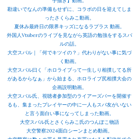
手描き】動画。
勘違いでなんの準備もせずに、コラボの日を迎えてしま
ったさくらみこ動画。
夏休み最終日の限界キッズになるラプラス 動画。
外国人Vtuberのライブを見ながら英語の勉強をするスバ
ルの話。
大空スバル｜「何でキツイの？」代わりがない事に気づ
く動画。
大空スバル曰く「ホロライブって一生しり相撲してる所
があるからなぁ」から始まる、ホロライブ尻相撲大会の
企画説明動画。
大空スバル氏、視聴者参加型のライアーズバーを開催す
るも、集まったプレイヤーの中に一人もスバ友がいない
と言う面白い事になってしまった動画。
大空スバル氏とさくらみこ氏のつんぽこ物語
大空警察2024面白シーンまとめ動画。