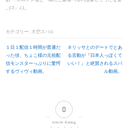
_(:3」∠)_
カテゴリー:
大空スバル
１日１配信１時間が普通だ
ネリッサとのデートでとあ
投
った頃、ちょこ様の元祖配
る言動が『日本人っぽくて
信モンスターっぷりに驚愕
いい！』と絶賛されるスバ
稿
するヴィヴィ動画。
ル動画。
ナ
ビ
0
ゲ
Article Rating
ー