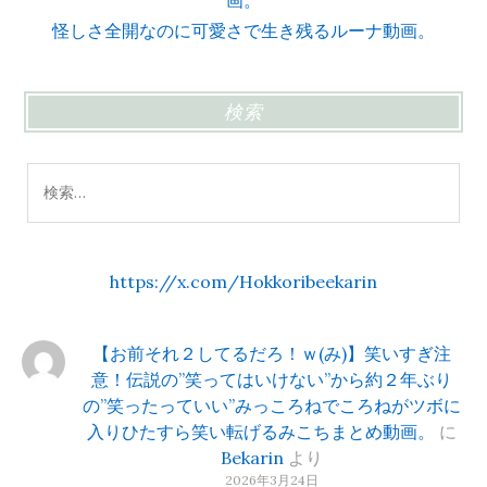
画。
怪しさ全開なのに可愛さで生き残るルーナ動画。
検索
検
索:
https://x.com/Hokkoribeekarin
【お前それ２してるだろ！ｗ(み)】笑いすぎ注
意！伝説の”笑ってはいけない”から約２年ぶり
の”笑ったっていい”みっころねでころねがツボに
入りひたすら笑い転げるみこちまとめ動画。
に
Bekarin
より
2026年3月24日