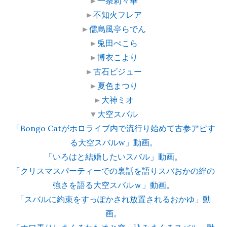
►
一条莉々華
►
不知火フレア
►
儒烏風亭らでん
►
兎田ぺこら
►
博衣こより
►
古石ビジュー
►
夏色まつり
►
大神ミオ
▼
大空スバル
「Bongo Catがホロライブ内で流行り始めて古参アピす
る大空スバルw」動画。
「いろはと結婚したいスバル」動画。
「クリスマスパーティーでの裏話を語りスバおかの絆の
強さを語る大空スバルｗ」動画。
「スバルに約束をすっぽかされ放置されるおかゆ」動
画。