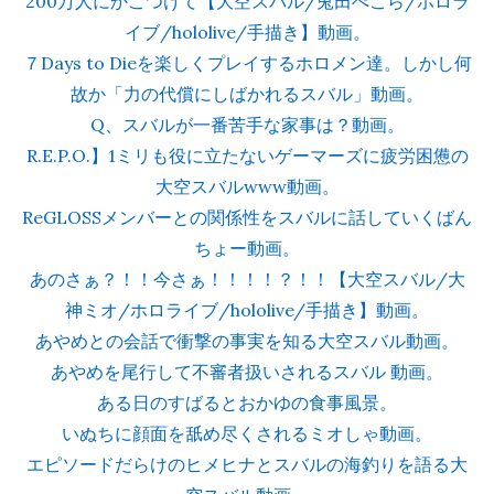
200万人にかこつけて【大空スバル/兎田ぺこら/ホロラ
イブ/hololive/手描き】動画。
７Days to Dieを楽しくプレイするホロメン達。しかし何
故か「力の代償にしばかれるスバル」動画。
Q、スバルが一番苦手な家事は？動画。
R.E.P.O.】1ミリも役に立たないゲーマーズに疲労困憊の
大空スバルwww動画。
ReGLOSSメンバーとの関係性をスバルに話していくばん
ちょー動画。
あのさぁ？！！今さぁ！！！！？！！【大空スバル/大
神ミオ/ホロライブ/hololive/手描き】動画。
あやめとの会話で衝撃の事実を知る大空スバル動画。
あやめを尾行して不審者扱いされるスバル 動画。
ある日のすばるとおかゆの食事風景。
いぬちに顔面を舐め尽くされるミオしゃ動画。
エピソードだらけのヒメヒナとスバルの海釣りを語る大