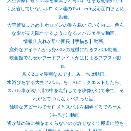
大空警察に数々の罪を暴露され有罪になるも配信外で全
く反省していないホロメン達のTwitter+反応面白まとめ
動画。
大空警察まとめ】ホロメンの罪を裁いていく内に、色ん
な影が見え隠れするようになるスバル署長ｗ動画。
情報仕入れが早い団長【手描き】動画。
意外なアイテムから身バレの危機になるスバル動画。
映画館でなぜかフードファイトがはじまるフブスバ動
画。
歩く2コマ漫画なんです、みこちは動画。
水浴びをする大空スバル。を、AIにリクエストしたら、
スバル車が浅い川の中を走行してる映像が出て来て、そ
れがとてつもなくバズった話。
独特なアピールでサロメとスバルを翻弄するでろーん
【手描き】動画。
皆が飯の時に袖をまくらないのが許せなくて極道に堕ち