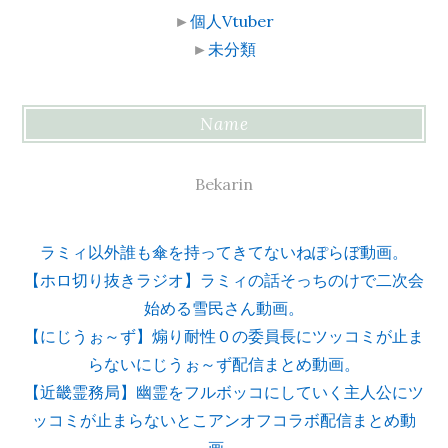
►
個人Vtuber
►
未分類
Name
Bekarin
ラミィ以外誰も傘を持ってきてないねぽらぼ動画。
【ホロ切り抜きラジオ】ラミィの話そっちのけで二次会
始める雪民さん動画。
【にじうぉ～ず】煽り耐性０の委員長にツッコミが止ま
らないにじうぉ～ず配信まとめ動画。
【近畿霊務局】幽霊をフルボッコにしていく主人公にツ
ッコミが止まらないとこアンオフコラボ配信まとめ動