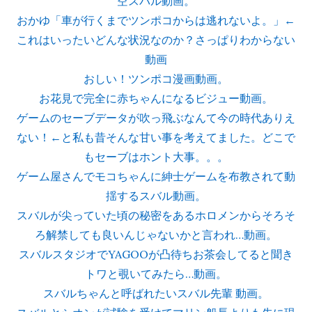
空スバル動画。
おかゆ「車が行くまでツンポコからは逃れないよ。」←
これはいったいどんな状況なのか？さっぱりわからない
動画
おしい！ツンポコ漫画動画。
お花見で完全に赤ちゃんになるビジュー動画。
ゲームのセーブデータが吹っ飛ぶなんて今の時代ありえ
ない！←と私も昔そんな甘い事を考えてました。どこで
もセーブはホント大事。。。
ゲーム屋さんでモコちゃんに紳士ゲームを布教されて動
揺するスバル動画。
スバルが尖っていた頃の秘密をあるホロメンからそろそ
ろ解禁しても良いんじゃないかと言われ…動画。
スバルスタジオでYAGOOが凸待ちお茶会してると聞き
トワと覗いてみたら…動画。
スバルちゃんと呼ばれたいスバル先輩 動画。