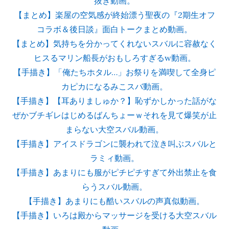
抜き動画。
【まとめ】楽屋の空気感が終始漂う聖夜の『2期生オフ
コラボ＆後日談』面白トークまとめ動画。
【まとめ】気持ちを分かってくれないスバルに容赦なく
ヒスるマリン船長がおもしろすぎるw動画。
【手描き】「俺たちホタル…」お祭りを満喫して全身ピ
カピカになるみこスバ動画。
【手描き】【耳ありましゅか？】恥ずかしかった話がな
ぜかブチギレはじめるばんちょーｗそれを見て爆笑が止
まらない大空スバル動画。
【手描き】アイスドラゴンに襲われて泣き叫ぶスバルと
ラミィ動画。
【手描き】あまりにも服がピチピチすぎて外出禁止を食
らうスバル動画。
【手描き】あまりにも酷いスバルの声真似動画。
【手描き】いろは殿からマッサージを受ける大空スバル