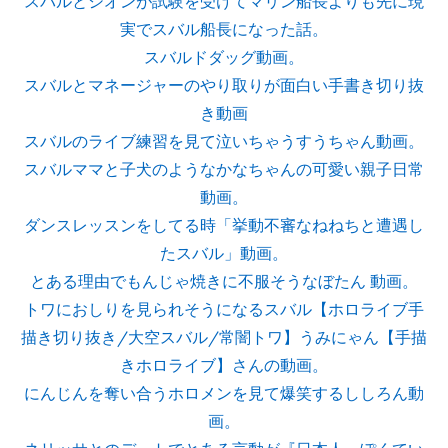
スバルとシオンが試験を受けてマリン船長よりも先に現
実でスバル船長になった話。
スバルドダッグ動画。
スバルとマネージャーのやり取りが面白い手書き切り抜
き動画
スバルのライブ練習を見て泣いちゃうすうちゃん動画。
スバルママと子犬のようなかなちゃんの可愛い親子日常
動画。
ダンスレッスンをしてる時「挙動不審なねねちと遭遇し
たスバル」動画。
とある理由でもんじゃ焼きに不服そうなぼたん 動画。
トワにおしりを見られそうになるスバル【ホロライブ手
描き切り抜き/大空スバル/常闇トワ】うみにゃん【手描
きホロライブ】さんの動画。
にんじんを奪い合うホロメンを見て爆笑するししろん動
画。