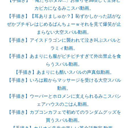
カピカになるみこスバ動画。
【手描き】【耳ありましゅか？】恥ずかしかった話がな
ぜかブチギレはじめるばんちょーｗそれを見て爆笑が止
まらない大空スバル動画。
【手描き】アイスドラゴンに襲われて泣き叫ぶスバルと
ラミィ動画。
【手描き】あまりにも服がピチピチすぎて外出禁止を食
らうスバル動画。
【手描き】あまりにも酷いスバルの声真似動画。
【手描き】いろは殿からマッサージを受ける大空スバル
動画。
【手描き】ウーバーとホロメンに支えられるみこスバシ
ェアハウスのごはん動画。
【手描き】カプコンカフェで初めてのランダムグッズを
買うスバル動画。
【手描き】カリオペ先生の楽しい英会話教室 動画。