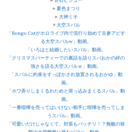
►
夏色まつり
►
大神ミオ
▼
大空スバル
「Bongo Catがホロライブ内で流行り始めて古参アピす
る大空スバルw」動画。
「いろはと結婚したいスバル」動画。
「クリスマスパーティーでの裏話を語りスバおかの絆の
強さを語る大空スバルｗ」動画。
「スバルに約束をすっぽかされ放置されるおかゆ」動
画。
「ホワ弄りしまくるわためと突っ込みまくるスバル」動
画。
「一番喧嘩を売ってはいけない相手に喧嘩を売ってしま
うスバル」動画。
「可愛いだけじゃなくて、対策もバッチリ！？無敵の状
態で大空警察に挑むビブー」動画。