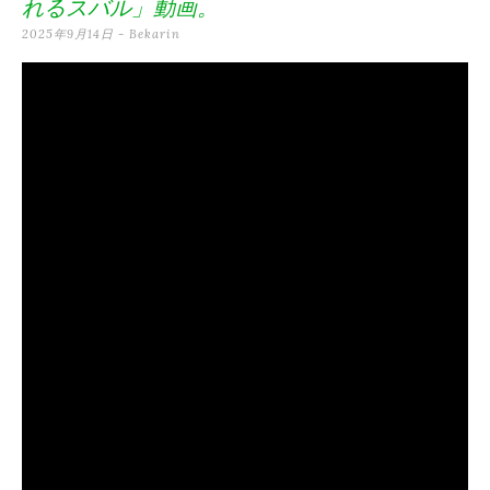
れるスバル」動画。
テ
2025年9月14日
-
Bekarin
ン
ツ
へ
ス
キ
ッ
プ