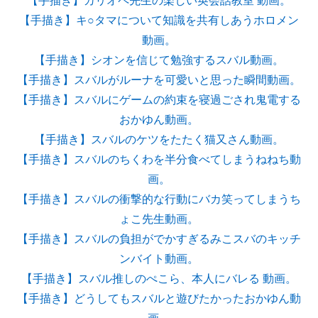
【手描き】キ○タマについて知識を共有しあうホロメン
動画。
【手描き】シオンを信じて勉強するスバル動画。
【手描き】スバルがルーナを可愛いと思った瞬間動画。
【手描き】スバルにゲームの約束を寝過ごされ鬼電する
おかゆん動画。
【手描き】スバルのケツをたたく猫又さん動画。
【手描き】スバルのちくわを半分食べてしまうねねち動
画。
【手描き】スバルの衝撃的な行動にバカ笑ってしまうち
ょこ先生動画。
【手描き】スバルの負担がでかすぎるみこスバのキッチ
ンバイト動画。
【手描き】スバル推しのぺこら、本人にバレる 動画。
【手描き】どうしてもスバルと遊びたかったおかゆん動
画。