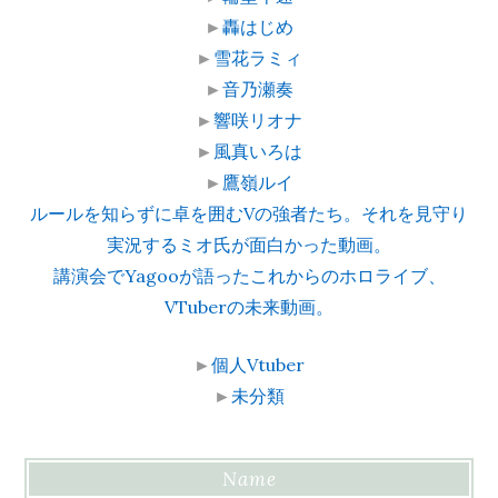
►
轟はじめ
►
雪花ラミィ
►
音乃瀬奏
►
響咲リオナ
►
風真いろは
►
鷹嶺ルイ
ルールを知らずに卓を囲むVの強者たち。それを見守り
実況するミオ氏が面白かった動画。
講演会でYagooが語ったこれからのホロライブ、
VTuberの未来動画。
►
個人Vtuber
►
未分類
Name