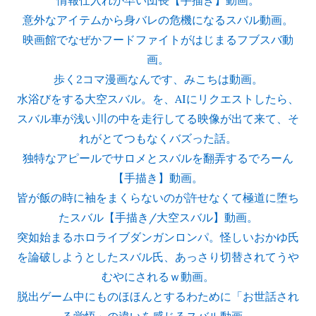
意外なアイテムから身バレの危機になるスバル動画。
映画館でなぜかフードファイトがはじまるフブスバ動
画。
歩く2コマ漫画なんです、みこちは動画。
水浴びをする大空スバル。を、AIにリクエストしたら、
スバル車が浅い川の中を走行してる映像が出て来て、そ
れがとてつもなくバズった話。
独特なアピールでサロメとスバルを翻弄するでろーん
【手描き】動画。
皆が飯の時に袖をまくらないのが許せなくて極道に堕ち
たスバル【手描き/大空スバル】動画。
突如始まるホロライブダンガンロンパ。怪しいおかゆ氏
を論破しようとしたスバル氏、あっさり切替されてうや
むやにされるｗ動画。
脱出ゲーム中にものほほんとするわために「お世話され
る覚悟」の違いを感じるスバル動画。