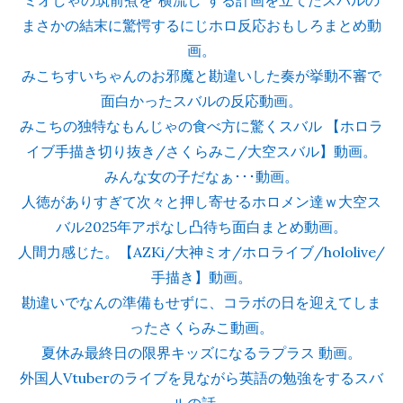
まさかの結末に驚愕するにじホロ反応おもしろまとめ動
画。
みこちすいちゃんのお邪魔と勘違いした奏が挙動不審で
面白かったスバルの反応動画。
みこちの独特なもんじゃの食べ方に驚くスバル 【ホロラ
イブ手描き切り抜き/さくらみこ/大空スバル】動画。
みんな女の子だなぁ･･･動画。
人徳がありすぎて次々と押し寄せるホロメン達ｗ大空ス
バル2025年アポなし凸待ち面白まとめ動画。
人間力感じた。【AZKi/大神ミオ/ホロライブ/hololive/
手描き】動画。
勘違いでなんの準備もせずに、コラボの日を迎えてしま
ったさくらみこ動画。
夏休み最終日の限界キッズになるラプラス 動画。
外国人Vtuberのライブを見ながら英語の勉強をするスバ
ルの話。