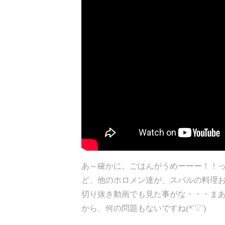
あ～確かに。ごはんがうめーーー！！
ど、他のホロメン達が、スバルの料理お
切り抜き動画でも見た事がな・・・ま
から、何の問題もないですね(*’▽’)