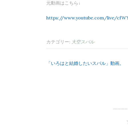
元動画はこちら↓
https://www.youtube.com/live/cf
カテゴリー:
大空スバル
「いろはと結婚したいスバル」動画。
投
稿
ナ
ビ