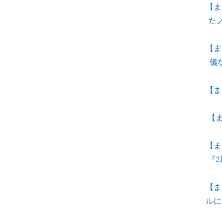
【ま
た
【ま
儀
【ま
【
【ま
『
【ま
ルに