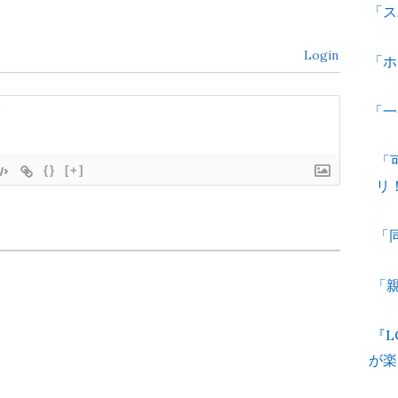
「ス
Login
「ホ
「一
「
{}
[+]
リ
「
「親
『L
が楽