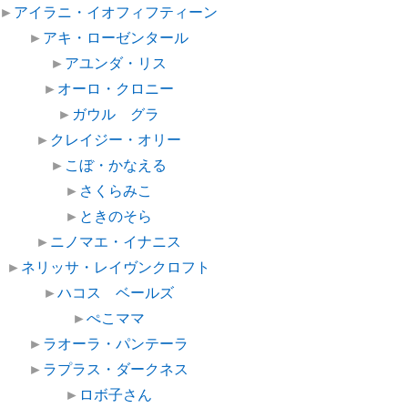
►
アイラニ・イオフィフティーン
►
アキ・ローゼンタール
►
アユンダ・リス
►
オーロ・クロニー
►
ガウル グラ
►
クレイジー・オリー
►
こぼ・かなえる
►
さくらみこ
►
ときのそら
►
ニノマエ・イナニス
►
ネリッサ・レイヴンクロフト
►
ハコス ベールズ
►
ぺこママ
►
ラオーラ・パンテーラ
►
ラプラス・ダークネス
►
ロボ子さん