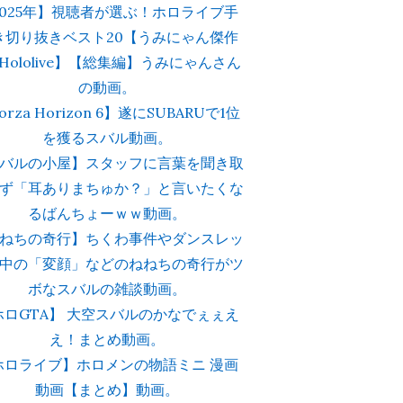
2025年】視聴者が選ぶ！ホロライブ手
き切り抜きベスト20【うみにゃん傑作
Hololive】【総集編】うみにゃんさん
の動画。
orza Horizon 6】遂にSUBARUで1位
を獲るスバル動画。
バルの小屋】スタッフに言葉を聞き取
ず「耳ありまちゅか？」と言いたくな
るばんちょーｗｗ動画。
ねちの奇行】ちくわ事件やダンスレッ
中の「変顔」などのねねちの奇行がツ
ボなスバルの雑談動画。
ホロGTA】 大空スバルのかなでぇぇえ
え！まとめ動画。
ホロライブ】ホロメンの物語ミニ 漫画
動画【まとめ】動画。