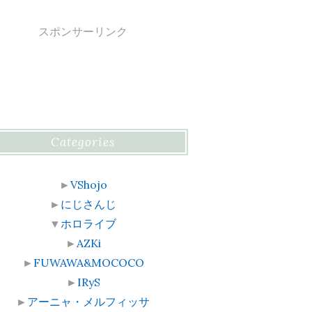
スポンサーリンク
Categories
►
VShojo
►
にじさんじ
▼
ホロライブ
►
AZKi
►
FUWAWA&MOCOCO
►
IRyS
►
アーニャ・メルフィッサ