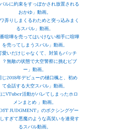
バルに約束をすっぽかされ放置される
おかゆ」動画。
ワ弄りしまくるわためと突っ込みまく
るスバル」動画。
番喧嘩を売ってはいけない相手に喧嘩
を売ってしまうスバル」動画。
可愛いだけじゃなくて、対策もバッチ
！？無敵の状態で大空警察に挑むビブ
ー」動画。
同じ2018年デビューの樋口楓と、初め
て会話する大空スバル」動画。
にVTuber活動がバレてしまったホロ
メンまとめ 」動画。
OST JUDGMENT』のボクシングゲー
しすぎて悪魔のような高笑いを連発す
るスバル動画。