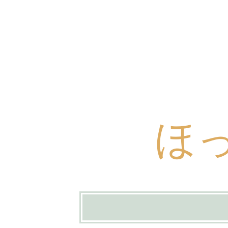
ほ
コ
ン