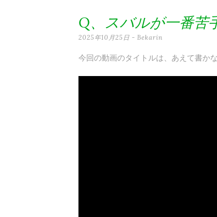
テ
Q、スバルが一番苦
ン
2025年10月25日
-
Bekarin
ツ
今回の動画のタイトルは、あえて書か
へ
ス
キ
ッ
プ