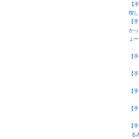
【
喫し
【手
かっ
ょー
【手
【手
【手
【手
【手
る