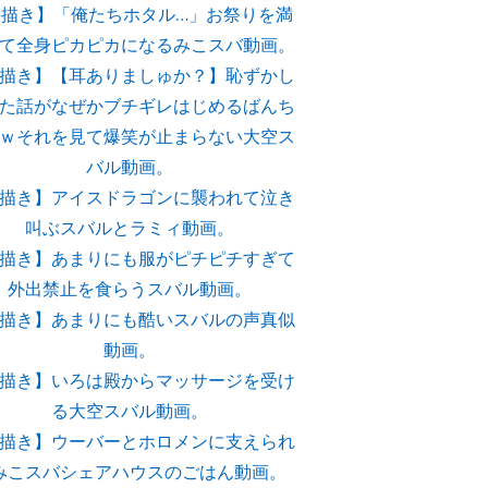
手描き】「俺たちホタル…」お祭りを満
て全身ピカピカになるみこスバ動画。
描き】【耳ありましゅか？】恥ずかし
た話がなぜかブチギレはじめるばんち
ｗそれを見て爆笑が止まらない大空ス
バル動画。
描き】アイスドラゴンに襲われて泣き
叫ぶスバルとラミィ動画。
描き】あまりにも服がピチピチすぎて
外出禁止を食らうスバル動画。
描き】あまりにも酷いスバルの声真似
動画。
描き】いろは殿からマッサージを受け
る大空スバル動画。
描き】ウーバーとホロメンに支えられ
みこスバシェアハウスのごはん動画。