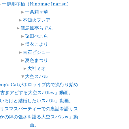
►
一伊那尓栖（Ninomae Inarisu）
►
一条莉々華
►
不知火フレア
►
儒烏風亭らでん
►
兎田ぺこら
►
博衣こより
►
古石ビジュー
►
夏色まつり
►
大神ミオ
▼
大空スバル
ongo Catがホロライブ内で流行り始め
て古参アピする大空スバルw」動画。
いろはと結婚したいスバル」動画。
リスマスパーティーでの裏話を語りス
かの絆の強さを語る大空スバルｗ」動
画。