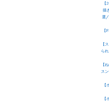
【
描
選/
【F
【ス
られ
【ね
スン
【
【