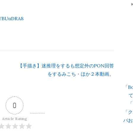
WYBUuDRA8
【手描き】迷推理をするも想定外のPON回答
をするみこち・ほか２本動画。
「B
「
0
「ク
Article Rating
バお