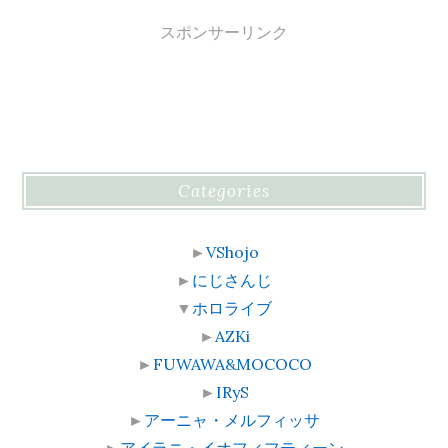
スポンサーリンク
Categories
►
VShojo
►
にじさんじ
▼
ホロライブ
►
AZKi
►
FUWAWA&MOCOCO
►
IRyS
►
アーニャ・メルフィッサ
►
アイラニ・イオフィフティーン