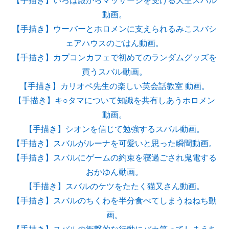
動画。
【手描き】ウーバーとホロメンに支えられるみこスバシ
ェアハウスのごはん動画。
【手描き】カプコンカフェで初めてのランダムグッズを
買うスバル動画。
【手描き】カリオペ先生の楽しい英会話教室 動画。
【手描き】キ○タマについて知識を共有しあうホロメン
動画。
【手描き】シオンを信じて勉強するスバル動画。
【手描き】スバルがルーナを可愛いと思った瞬間動画。
【手描き】スバルにゲームの約束を寝過ごされ鬼電する
おかゆん動画。
【手描き】スバルのケツをたたく猫又さん動画。
【手描き】スバルのちくわを半分食べてしまうねねち動
画。
【手描き】スバルの衝撃的な行動にバカ笑ってしまうち