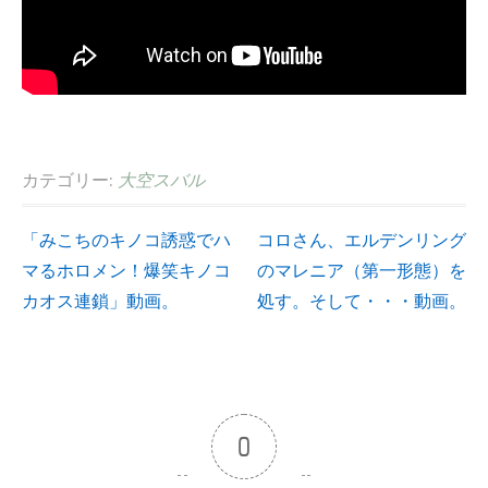
カテゴリー:
大空スバル
「みこちのキノコ誘惑でハ
コロさん、エルデンリング
投
マるホロメン！爆笑キノコ
のマレニア（第一形態）を
カオス連鎖」動画。
処す。そして・・・動画。
稿
ナ
ビ
0