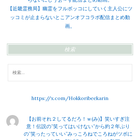
【近畿霊務局】幽霊をフルボッコにしていく主人公にツ
ッコミが止まらないとこアンオフコラボ配信まとめ動
画。
検索
検
索:
https://x.com/Hokkoribeekarin
【お前それ２してるだろ！ｗ(み)】笑いすぎ注
意！伝説の”笑ってはいけない”から約２年ぶり
の”笑ったっていい”みっころねでころねがツボに