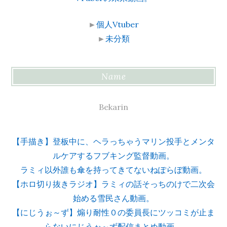
►
個人Vtuber
►
未分類
Name
Bekarin
【手描き】登板中に、ヘラっちゃうマリン投手とメンタ
ルケアするフブキング監督動画。
ラミィ以外誰も傘を持ってきてないねぽらぼ動画。
【ホロ切り抜きラジオ】ラミィの話そっちのけで二次会
始める雪民さん動画。
【にじうぉ～ず】煽り耐性０の委員長にツッコミが止ま
らないにじうぉ～ず配信まとめ動画。