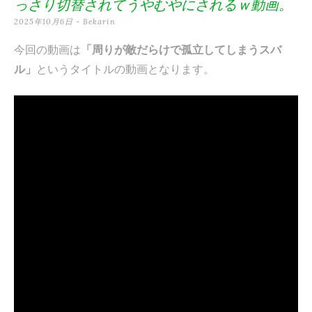
っさり切替されてうやむやにされるｗ動画。
テ
2025年10月6日
-
Bekarin
ン
今回の動画は
「周りが敵だらけで孤立してしまうスバ
ツ
ル」
というタイトルの動画となります。
へ
ス
キ
ッ
プ