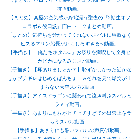
抜き動画。
【まとめ】楽屋の空気感が終始漂う聖夜の『2期生オフ
コラボ＆後日談』面白トークまとめ動画。
【まとめ】気持ちを分かってくれないスバルに容赦なく
ヒスるマリン船長がおもしろすぎるw動画。
【手描き】「俺たちホタル…」お祭りを満喫して全身ピ
カピカになるみこスバ動画。
【手描き】【耳ありましゅか？】恥ずかしかった話がな
ぜかブチギレはじめるばんちょーｗそれを見て爆笑が止
まらない大空スバル動画。
【手描き】アイスドラゴンに襲われて泣き叫ぶスバルと
ラミィ動画。
【手描き】あまりにも服がピチピチすぎて外出禁止を食
らうスバル動画。
【手描き】あまりにも酷いスバルの声真似動画。
【手描き】いろは殿からマッサージを受ける大空スバル