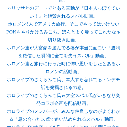
ネリッサとのデートでとある言動が『日本人っぽくてい
い！』と絶賛されるスバル動画。
ホロメン3人でアメリカ旅行。そこでやってはいけない
PONをやりかけるみこち。ほんとよく帰ってこれたなぁ
切り抜き動画。
ホロメン達が大富豪を遊んでる姿が本当に面白い「勝利
を確信した瞬間に全てを失うスバル」動画。
ホロメン達と旅行に行った時に怖い思いをしたとあるホ
ロメンの話動画。
ホロライブのさくらみこ氏、本人すら忘れてるトンデモ
話を発掘されるの巻。
ホロライブのさくらみこ氏＆大空スバル氏がいきなり突
発コラボ企画を配信動画。
ホロライブのメンバーが、みんな仲良しなのがよくわか
る「息の合ったス虐で追い詰められるスバル」動画。
ホロライブの大空スバル氏、スバルについて新旧マネち