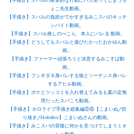
ょこ先生動画。
【手描き】スバルの負担がでかすぎるみこスバのキッチ
ンバイト動画。
【手描き】スバル推しのぺこら、本人にバレる 動画。
【手描き】どうしてもスバルと遊びたかったおかゆん動
画。
【手描き】ファーマー頑張ろうと決意するみこすば動
画。
【手描き】フシギダネ身バレする狼とソーナンス身バレ
するアヒル動画。
【手描き】ボケとツッコミを入れ替えてみるも案の定無
理だったスバころ動画。
【手描き】ホロライブ手描き総集編⑤⑥【こまいぬ/切
り抜き/Hololive】こまいぬさんの動画。
【手描き】みこスバの背後に何かを見つけてしまうミオ
しゃ動画。