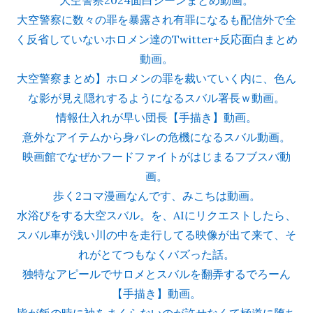
大空警察に数々の罪を暴露され有罪になるも配信外で全
く反省していないホロメン達のTwitter+反応面白まとめ
動画。
大空警察まとめ】ホロメンの罪を裁いていく内に、色ん
な影が見え隠れするようになるスバル署長ｗ動画。
情報仕入れが早い団長【手描き】動画。
意外なアイテムから身バレの危機になるスバル動画。
映画館でなぜかフードファイトがはじまるフブスバ動
画。
歩く2コマ漫画なんです、みこちは動画。
水浴びをする大空スバル。を、AIにリクエストしたら、
スバル車が浅い川の中を走行してる映像が出て来て、そ
れがとてつもなくバズった話。
独特なアピールでサロメとスバルを翻弄するでろーん
【手描き】動画。
皆が飯の時に袖をまくらないのが許せなくて極道に堕ち