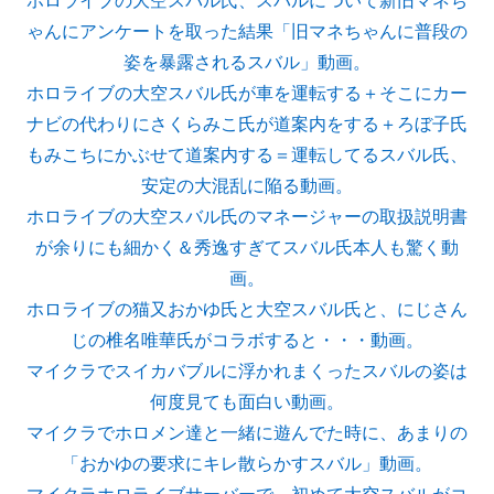
ゃんにアンケートを取った結果「旧マネちゃんに普段の
姿を暴露されるスバル」動画。
ホロライブの大空スバル氏が車を運転する＋そこにカー
ナビの代わりにさくらみこ氏が道案内をする＋ろぼ子氏
もみこちにかぶせて道案内する＝運転してるスバル氏、
安定の大混乱に陥る動画。
ホロライブの大空スバル氏のマネージャーの取扱説明書
が余りにも細かく＆秀逸すぎてスバル氏本人も驚く動
画。
ホロライブの猫又おかゆ氏と大空スバル氏と、にじさん
じの椎名唯華氏がコラボすると・・・動画。
マイクラでスイカバブルに浮かれまくったスバルの姿は
何度見ても面白い動画。
マイクラでホロメン達と一緒に遊んでた時に、あまりの
「おかゆの要求にキレ散らかすスバル」動画。
マイクラホロライブサーバーで、初めて大空スバルがコ