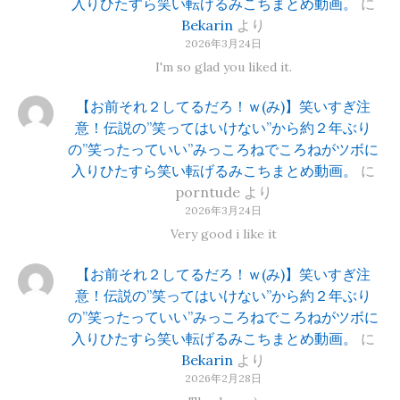
入りひたすら笑い転げるみこちまとめ動画。
に
Bekarin
より
2026年3月24日
I'm so glad you liked it.
【お前それ２してるだろ！ｗ(み)】笑いすぎ注
意！伝説の”笑ってはいけない”から約２年ぶり
の”笑ったっていい”みっころねでころねがツボに
入りひたすら笑い転げるみこちまとめ動画。
に
porntude
より
2026年3月24日
Very good i like it
【お前それ２してるだろ！ｗ(み)】笑いすぎ注
意！伝説の”笑ってはいけない”から約２年ぶり
の”笑ったっていい”みっころねでころねがツボに
入りひたすら笑い転げるみこちまとめ動画。
に
Bekarin
より
2026年2月28日