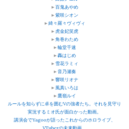
►
百鬼あやめ
►
紫咲シオン
►
綺々羅々ヴィヴィ
►
虎金妃笑虎
►
角巻わため
►
輪堂千速
►
轟はじめ
►
雪花ラミィ
►
音乃瀬奏
►
響咲リオナ
►
風真いろは
►
鷹嶺ルイ
ルールを知らずに卓を囲むVの強者たち。それを見守り
実況するミオ氏が面白かった動画。
講演会でYagooが語ったこれからのホロライブ、
VTuberの未来動画。