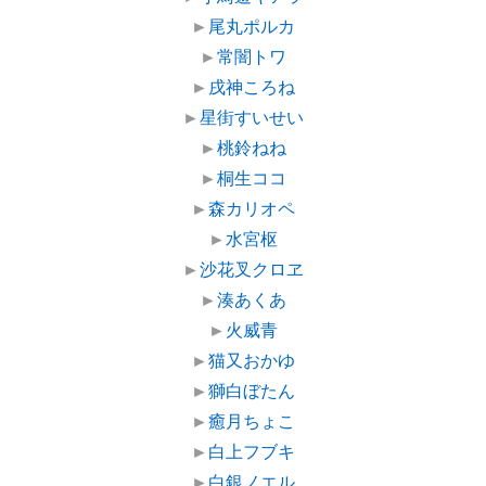
►
尾丸ポルカ
►
常闇トワ
►
戌神ころね
►
星街すいせい
►
桃鈴ねね
►
桐生ココ
►
森カリオペ
►
水宮枢
►
沙花叉クロヱ
►
湊あくあ
►
火威青
►
猫又おかゆ
►
獅白ぼたん
►
癒月ちょこ
►
白上フブキ
►
白銀ノエル