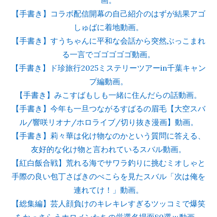
【手書き】コラボ配信開幕の自己紹介のはずが結果アゴ
しゅばに着地動画。
【手書き】すうちゃんに平和な会話から突然ぶっこまれ
る一言でゴゴゴゴゴ動画。
【手書き】ド珍旅行2025ミステリーツアーin千葉キャン
プ編動画。
【手書き】みこすばもしも一緒に住んだらの話動画。
【手書き】今年も一旦つながるすばるの眉毛【大空スバ
ル/響咲リオナ/ホロライブ/切り抜き漫画】動画。
【手書き】莉々華は化け物なのかという質問に答える、
友好的な化け物と言われているスバル動画。
【紅白飯合戦】荒れる海でサワラ釣りに挑むミオしゃと
手際の良い包丁さばきのぺこらを見たスバル「次は俺を
連れてけ！」動画。
【総集編】芸人顔負けのキレキレすぎるツッコミで爆笑
をかっさらうホロメンたちの厳選名場面80選ｗ動画。