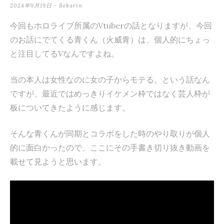
2024年9月19日
-
Bekarin
テ
ン
今回もホロライブ所属のVtuberの話となりますが、今回
のお話にでてくる青くん（火威青）は、個人的にちょっ
ツ
と注目してるVなんですよね。
へ
ス
当の本人は女性なのに女の子からモテる。という話なん
キ
ですが、最近ではめっきりイケメン枠ではなく芸人枠が
板についてきたように感じます。
ッ
プ
そんな青くんが同期とコラボをした時のやり取りが個人
的に面白かったので、ここにその手書き切り抜き動画を
載せて見ようと思います。