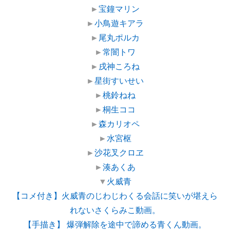
►
宝鐘マリン
►
小鳥遊キアラ
►
尾丸ポルカ
►
常闇トワ
►
戌神ころね
►
星街すいせい
►
桃鈴ねね
►
桐生ココ
►
森カリオペ
►
水宮枢
►
沙花叉クロヱ
►
湊あくあ
▼
火威青
【コメ付き】火威青のじわじわくる会話に笑いが堪えら
れないさくらみこ動画。
【手描き】 爆弾解除を途中で諦める青くん動画。