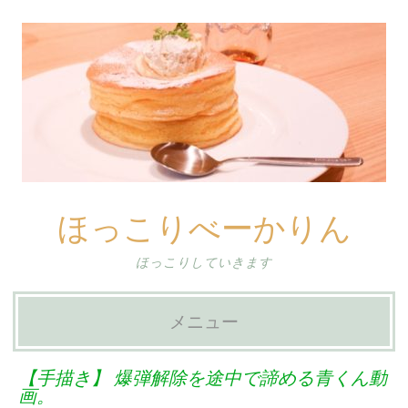
ほっこりべーかりん
ほっこりしていきます
メニュー
コ
【手描き】 爆弾解除を途中で諦める青くん動
ン
画。