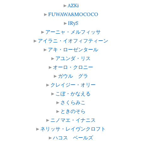
►
AZKi
►
FUWAWA&MOCOCO
►
IRyS
►
アーニャ・メルフィッサ
►
アイラニ・イオフィフティーン
►
アキ・ローゼンタール
►
アユンダ・リス
►
オーロ・クロニー
►
ガウル グラ
►
クレイジー・オリー
►
こぼ・かなえる
►
さくらみこ
►
ときのそら
►
ニノマエ・イナニス
►
ネリッサ・レイヴンクロフト
►
ハコス ベールズ