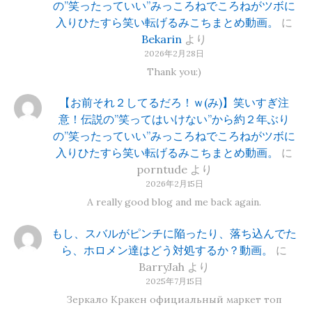
の”笑ったっていい”みっころねでころねがツボに
入りひたすら笑い転げるみこちまとめ動画。
に
Bekarin
より
2026年2月28日
Thank you:)
【お前それ２してるだろ！ｗ(み)】笑いすぎ注
意！伝説の”笑ってはいけない”から約２年ぶり
の”笑ったっていい”みっころねでころねがツボに
入りひたすら笑い転げるみこちまとめ動画。
に
porntude
より
2026年2月15日
A really good blog and me back again.
もし、スバルがピンチに陥ったり、落ち込んでた
ら、ホロメン達はどう対処するか？動画。
に
BarryJah
より
2025年7月15日
Зеркало Кракен официальный маркет топ