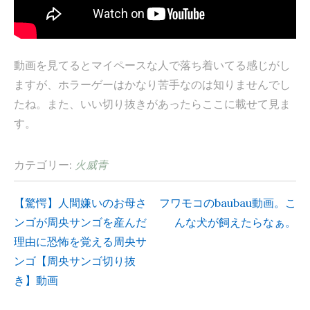
動画を見てるとマイペースな人で落ち着いてる感じがし
ますが、ホラーゲーはかなり苦手なのは知りませんでし
たね。また、いい切り抜きがあったらここに載せて見ま
す。
カテゴリー:
火威青
【驚愕】人間嫌いのお母さ
フワモコのbaubau動画。こ
投
ンゴが周央サンゴを産んだ
んな犬が飼えたらなぁ。
理由に恐怖を覚える周央サ
稿
ンゴ【周央サンゴ切り抜
ナ
き】動画