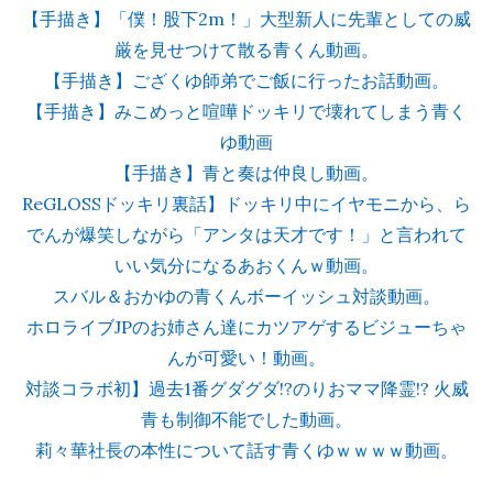
【手描き】「僕！股下2m！」大型新人に先輩としての威
厳を見せつけて散る青くん動画。
【手描き】ござくゆ師弟でご飯に行ったお話動画。
【手描き】みこめっと喧嘩ドッキリで壊れてしまう青く
ゆ動画
【手描き】青と奏は仲良し動画。
ReGLOSSドッキリ裏話】ドッキリ中にイヤモニから、ら
でんが爆笑しながら「アンタは天才です！」と言われて
いい気分になるあおくんｗ動画。
スバル＆おかゆの青くんボーイッシュ対談動画。
ホロライブJPのお姉さん達にカツアゲするビジューちゃ
んが可愛い！動画。
対談コラボ初】過去1番グダグダ!?のりおママ降霊!? 火威
青も制御不能でした動画。
莉々華社長の本性について話す青くゆｗｗｗｗ動画。