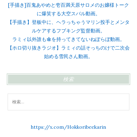
[手描き]百鬼あやめと壱百満天原サロメのお嬢様トーク
に爆笑する大空スバル動画。
【手描き】登板中に、ヘラっちゃうマリン投手とメンタ
ルケアするフブキング監督動画。
ラミィ以外誰も傘を持ってきてないねぽらぼ動画。
【ホロ切り抜きラジオ】ラミィの話そっちのけで二次会
始める雪民さん動画。
検索
検
索:
https://x.com/Hokkoribeekarin