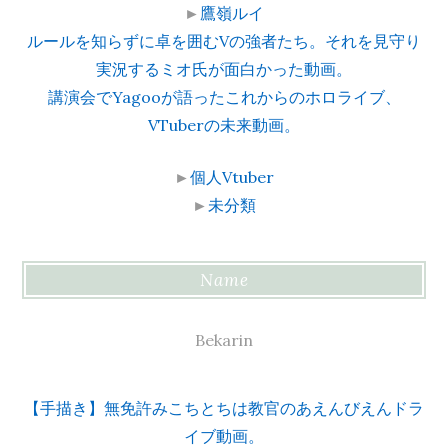
►
鷹嶺ルイ
ルールを知らずに卓を囲むVの強者たち。それを見守り
実況するミオ氏が面白かった動画。
講演会でYagooが語ったこれからのホロライブ、
VTuberの未来動画。
►
個人Vtuber
►
未分類
Name
Bekarin
【手描き】無免許みこちとちは教官のあえんびえんドラ
イブ動画。