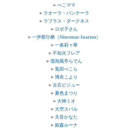
►
ぺこママ
►
ラオーラ・パンテーラ
►
ラプラス・ダークネス
►
ロボ子さん
►
一伊那尓栖（Ninomae Inarisu）
►
一条莉々華
►
不知火フレア
►
儒烏風亭らでん
►
兎田ぺこら
►
博衣こより
►
古石ビジュー
►
夏色まつり
►
大神ミオ
►
大空スバル
►
天音かなた
►
姫森ルーナ