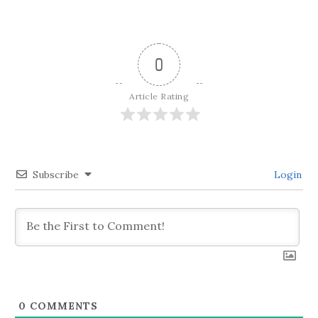
ビ
ゲ
0
ー
Article Rating
シ
ョ
Subscribe
Login
ン
0
COMMENTS