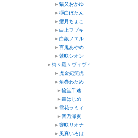
►
猫又おかゆ
►
獅白ぼたん
►
癒月ちょこ
►
白上フブキ
►
白銀ノエル
►
百鬼あやめ
►
紫咲シオン
►
綺々羅々ヴィヴィ
►
虎金妃笑虎
►
角巻わため
►
輪堂千速
►
轟はじめ
►
雪花ラミィ
►
音乃瀬奏
►
響咲リオナ
►
風真いろは