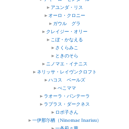
►
アユンダ・リス
►
オーロ・クロニー
►
ガウル グラ
►
クレイジー・オリー
►
こぼ・かなえる
►
さくらみこ
►
ときのそら
►
ニノマエ・イナニス
►
ネリッサ・レイヴンクロフト
►
ハコス ベールズ
►
ぺこママ
►
ラオーラ・パンテーラ
►
ラプラス・ダークネス
►
ロボ子さん
►
一伊那尓栖（Ninomae Inarisu）
►
一条莉々華