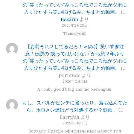
の”笑ったっていい”みっころねでころねがツボに
入りひたすら笑い転げるみこちまとめ動画。
に
Bekarin
より
2026年2月28日
Thank you:)
【お前それ２してるだろ！ｗ(み)】笑いすぎ注
意！伝説の”笑ってはいけない”から約２年ぶり
の”笑ったっていい”みっころねでころねがツボに
入りひたすら笑い転げるみこちまとめ動画。
に
porntude
より
2026年2月15日
A really good blog and me back again.
もし、スバルがピンチに陥ったり、落ち込んでた
ら、ホロメン達はどう対処するか？動画。
に
BarryJah
より
2025年7月15日
Зеркало Кракен официальный маркет топ