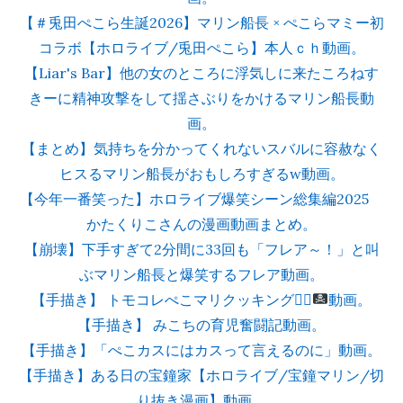
【＃兎田ぺこら生誕2026】マリン船長 × ぺこらマミー初
コラボ【ホロライブ/兎田ぺこら】本人ｃｈ動画。
【Liar's Bar】他の女のところに浮気しに来たころねす
きーに精神攻撃をして揺さぶりをかけるマリン船長動
画。
【まとめ】気持ちを分かってくれないスバルに容赦なく
ヒスるマリン船長がおもしろすぎるw動画。
【今年一番笑った】ホロライブ爆笑シーン総集編2025
かたくりこさんの漫画動画まとめ。
【崩壊】下手すぎて2分間に33回も「フレア～！」と叫
ぶマリン船長と爆笑するフレア動画。
【手描き】 トモコレぺこマリクッキング
👯‍♀️
動画。
【手描き】 みこちの育児奮闘記動画。
【手描き】「ぺこカスにはカスって言えるのに」動画。
【手描き】ある日の宝鐘家【ホロライブ/宝鐘マリン/切
り抜き漫画】動画。