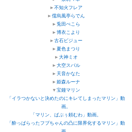
►
不知火フレア
►
儒烏風亭らでん
►
兎田ぺこら
►
博衣こより
►
古石ビジュー
►
夏色まつり
►
大神ミオ
►
大空スバル
►
天音かなた
►
姫森ルーナ
▼
宝鐘マリン
「イラつかないと決めたのにキレてしまったマリン」動
画。
「マリン、ばぶぅ頼むわ」動画。
「酔っぱらったフブちゃんの凸に限界化するマリン」動
画。