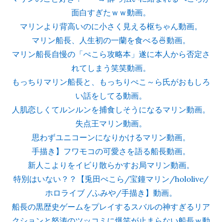
面白すぎたｗｗ動画。
マリンより背高いのに小さく見える枢ちゃん動画。
マリン船長、人生初の一蘭を食べる🍜動画。
マリン船長自慢の「ぺこら攻略本」遂に本人から否定さ
れてしまう笑笑動画。
もっちりマリン船長と、もっちりぺこ～ら氏がおもしろ
い話をしてる動画。
人肌恋しくてルンルンを捕食しそうになるマリン動画。
失点王マリン動画。
思わずユニコーンになりかけるマリン動画。
手描き】フワモコの可愛さを語る船長動画。
新人こよりをイビり散らかすお局マリン動画。
特別はいない？？【兎田ぺこら/宝鐘マリン/hololive/
ホロライブ /ふみや/手描き】動画。
船長の黒歴史ゲームをプレイするスバルの神すぎるリア
クションと怒涛のツッコミに爆笑が止まらない船長ｗ動