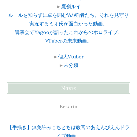
►
鷹嶺ルイ
ルールを知らずに卓を囲むVの強者たち。それを見守り
実況するミオ氏が面白かった動画。
講演会でYagooが語ったこれからのホロライブ、
VTuberの未来動画。
►
個人Vtuber
►
未分類
Name
Bekarin
【手描き】無免許みこちとちは教官のあえんびえんドラ
イブ動画。