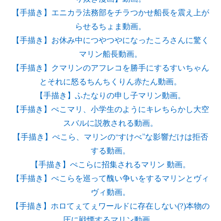
【手描き】エニカラ法務部をチラつかせ船長を震え上が
らせるちょま動画。
【手描き】お休み中につやつやになったころさんに驚く
マリン船長動画。
【手描き】クマリンのアフレコを勝手にするすいちゃん
とそれに怒るちんちくりん赤たん動画。
【手描き】ふたなりの申し子マリン動画。
【手描き】ぺこマリ、小学生のようにキレちらかし大空
スバルに説教される動画。
【手描き】ぺこら、マリンの“すけべ”な影響だけは拒否
する動画。
【手描き】ぺこらに招集されるマリン 動画。
【手描き】ぺこらを巡って醜い争いをするマリンとヴィ
ヴィ動画。
【手描き】ホロてぇてぇワールドに存在しない(?)本物の
圧に戦慄するマリン動画。