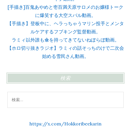
[手描き]百鬼あやめと壱百満天原サロメのお嬢様トーク
に爆笑する大空スバル動画。
【手描き】登板中に、ヘラっちゃうマリン投手とメンタ
ルケアするフブキング監督動画。
ラミィ以外誰も傘を持ってきてないねぽらぼ動画。
【ホロ切り抜きラジオ】ラミィの話そっちのけで二次会
始める雪民さん動画。
検索
検
索:
https://x.com/Hokkoribeekarin