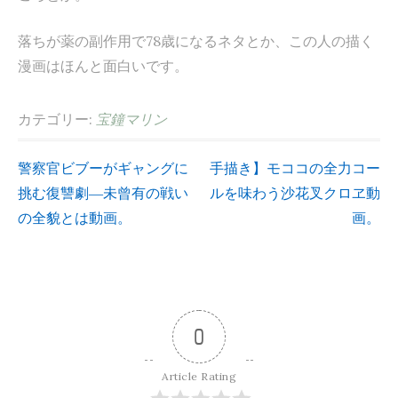
落ちが薬の副作用で78歳になるネタとか、この人の描く
漫画はほんと面白いです。
カテゴリー:
宝鐘マリン
警察官ビブーがギャングに
手描き】モココの全力コー
投
挑む復讐劇―未曾有の戦い
ルを味わう沙花叉クロヱ動
の全貌とは動画。
画。
稿
ナ
ビ
0
ゲ
Article Rating