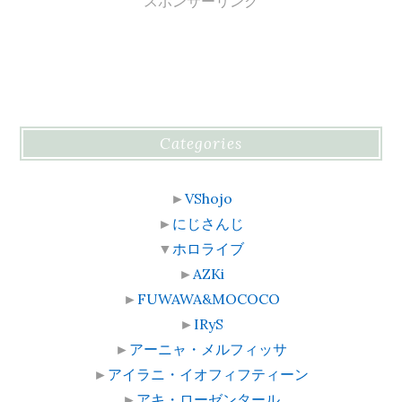
スポンサーリンク
Categories
►
VShojo
►
にじさんじ
▼
ホロライブ
►
AZKi
►
FUWAWA&MOCOCO
►
IRyS
►
アーニャ・メルフィッサ
►
アイラニ・イオフィフティーン
►
アキ・ローゼンタール