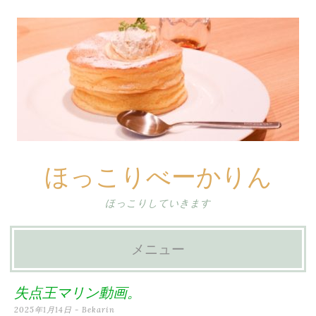
ほっこりべーかりん
ほっこりしていきます
メニュー
コ
失点王マリン動画。
ン
2025年1月14日
-
Bekarin