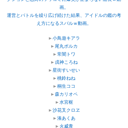
画。
運営とバトルを繰り広げ続けた結果、アイドルの鑑の考
え方になるスバルｗ動画。
►
小鳥遊キアラ
►
尾丸ポルカ
►
常闇トワ
►
戌神ころね
►
星街すいせい
►
桃鈴ねね
►
桐生ココ
►
森カリオペ
►
水宮枢
►
沙花叉クロヱ
►
湊あくあ
►
火威青