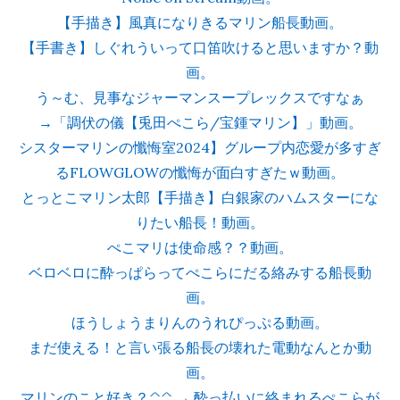
【手描き】風真になりきるマリン船長動画。
【手書き】しぐれういって口笛吹けると思いますか？動
画。
う～む、見事なジャーマンスープレックスですなぁ
→「調伏の儀【兎田ぺこら/宝鍾マリン】」動画。
シスターマリンの懺悔室2024】グループ内恋愛が多すぎ
るFLOWGLOWの懺悔が面白すぎたｗ動画。
とっとこマリン太郎【手描き】白銀家のハムスターにな
りたい船長！動画。
ぺこマリは使命感？？動画。
ベロベロに酔っぱらってぺこらにだる絡みする船長動
画。
ほうしょうまりんのうれぴっぷる動画。
まだ使える！と言い張る船長の壊れた電動なんとか動
画。
マリンのこと好き？^^ → 酔っ払いに絡まれるぺこらが