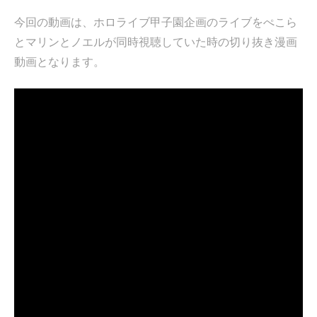
テ
今回の動画は、ホロライブ甲子園企画のライブをぺこら
ン
とマリンとノエルが同時視聴していた時の切り抜き漫画
ツ
動画となります。
へ
ス
キ
ッ
プ