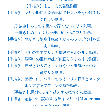
【手描き】まこーらの苦難動画。
【手描き】マリン船長の飲酒配信でセクハラを受けるし
ぐれうい動画。
【手描き】みこちを産んで育てたいマリン動画。
【手描き】めちゃくちゃ仲が良いぺこマリ動画。
【手描き】やかまし娘絶体絶命！からのラップで絆を証
明！動画。
【手描き】会社の力でマリンを撃退するルンルン動画。
【手描き】喧嘩中の宝鐘姉妹が仲直りをするまで動画。
【手描き】寿がきや大好きしぐれういと東海地方の女宝
鐘マリン動画。
【手描き】登板中に、ヘラっちゃうマリン投手とメンタ
ルケアするフブキング監督動画。
【手描き】罵倒でライン越えする枢ちゃん動画。
【手描き】配信中に“謎の音”を出すマリン | Mysterious
Noise on Stream動画。