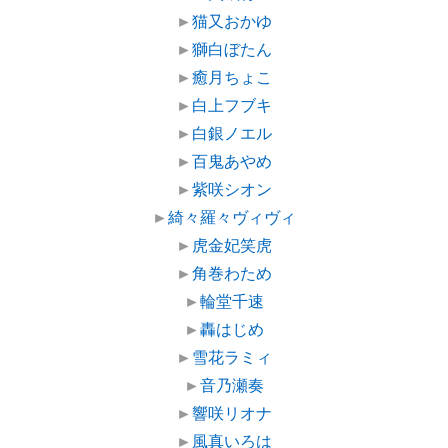
►
猫又おかゆ
►
獅白ぼたん
►
癒月ちょこ
►
白上フブキ
►
白銀ノエル
►
百鬼あやめ
►
紫咲シオン
►
綺々羅々ヴィヴィ
►
虎金妃笑虎
►
角巻わため
►
輪堂千速
►
轟はじめ
►
雪花ラミィ
►
音乃瀬奏
►
響咲リオナ
►
風真いろは