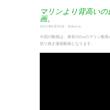
テ
マリンより背高いの
ン
画。
ツ
2025年6月30日
-
Bekarin
へ
今回の動画は、身長150㎝のマリン船長
ス
切り抜き漫画動画となります。
キ
ッ
プ