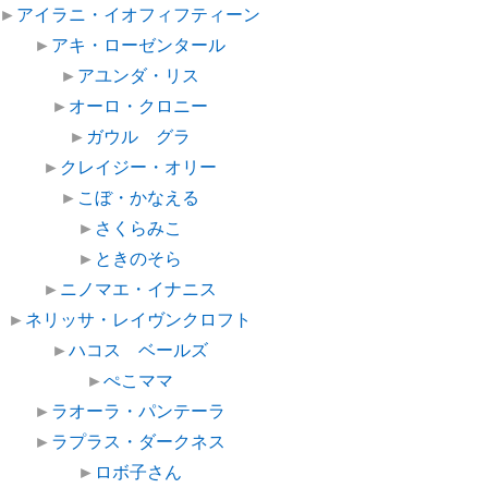
►
アイラニ・イオフィフティーン
►
アキ・ローゼンタール
►
アユンダ・リス
►
オーロ・クロニー
►
ガウル グラ
►
クレイジー・オリー
►
こぼ・かなえる
►
さくらみこ
►
ときのそら
►
ニノマエ・イナニス
►
ネリッサ・レイヴンクロフト
►
ハコス ベールズ
►
ぺこママ
►
ラオーラ・パンテーラ
►
ラプラス・ダークネス
►
ロボ子さん