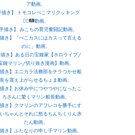
ア動画。
手描き】 トモコレぺこマリクッキング
👯‍♀️
動画。
手描き】 みこちの育児奮闘記動画。
描き】「ぺこカスにはカスって言える
のに」動画。
手描き】ある日の宝鐘家【ホロライブ/
宝鐘マリン/切り抜き漫画】動画。
描き】エニカラ法務部をチラつかせ船
長を震え上がらせるちょま動画。
描き】お休み中につやつやになったこ
ろさんに驚くマリン船長動画。
描き】クマリンのアフレコを勝手にす
いちゃんとそれに怒るちんちくりん赤
たん動画。
描き】ふたなりの申し子マリン動画。