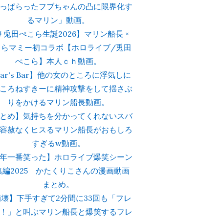
っぱらったフブちゃんの凸に限界化す
るマリン」動画。
＃兎田ぺこら生誕2026】マリン船長 ×
こらマミー初コラボ【ホロライブ/兎田
ぺこら】本人ｃｈ動画。
iar's Bar】他の女のところに浮気しに
ころねすきーに精神攻撃をして揺さぶ
りをかけるマリン船長動画。
とめ】気持ちを分かってくれないスバ
容赦なくヒスるマリン船長がおもしろ
すぎるw動画。
年一番笑った】ホロライブ爆笑シーン
集編2025 かたくりこさんの漫画動画
まとめ。
壊】下手すぎて2分間に33回も「フレ
！」と叫ぶマリン船長と爆笑するフレ