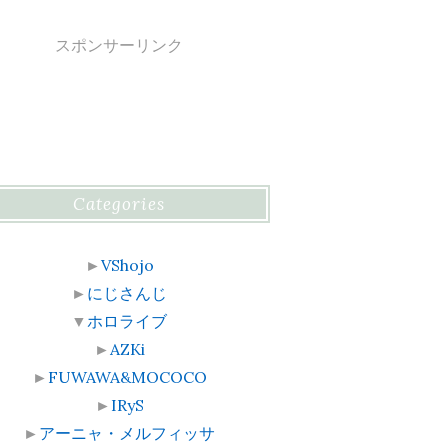
スポンサーリンク
Categories
►
VShojo
►
にじさんじ
▼
ホロライブ
►
AZKi
►
FUWAWA&MOCOCO
►
IRyS
►
アーニャ・メルフィッサ