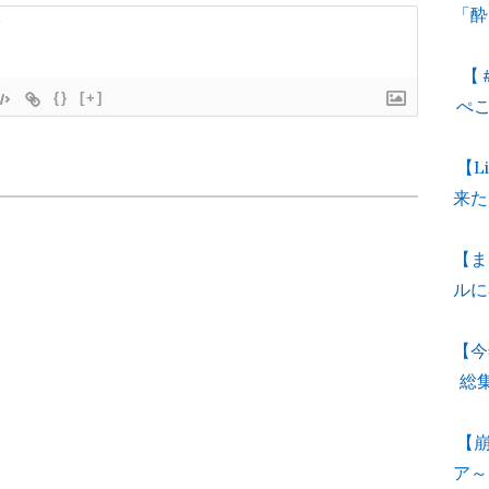
「酔
【
{}
[+]
ぺ
【L
来た
【ま
ルに
【今
総
【崩
ア～