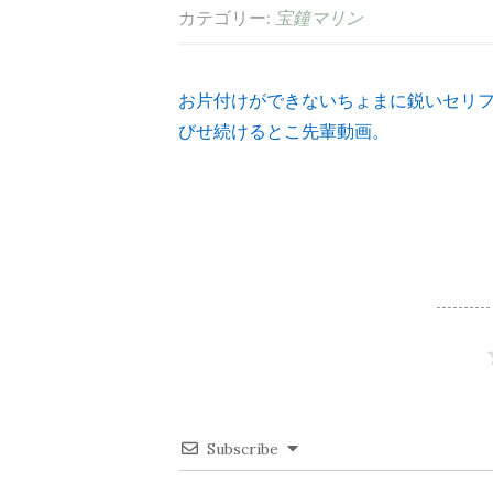
カテゴリー:
宝鐘マリン
お片付けができないちょまに鋭いセリ
投
びせ続けるとこ先輩動画。
稿
ナ
ビ
ゲ
ー
Subscribe
シ