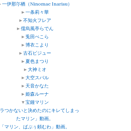
►
一伊那尓栖（Ninomae Inarisu）
►
一条莉々華
►
不知火フレア
►
儒烏風亭らでん
►
兎田ぺこら
►
博衣こより
►
古石ビジュー
►
夏色まつり
►
大神ミオ
►
大空スバル
►
天音かなた
►
姫森ルーナ
▼
宝鐘マリン
ラつかないと決めたのにキレてしまっ
たマリン」動画。
「マリン、ばぶぅ頼むわ」動画。