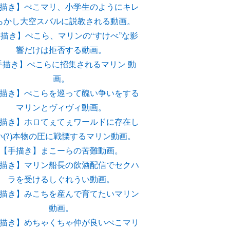
描き】ぺこマリ、小学生のようにキレ
らかし大空スバルに説教される動画。
描き】ぺこら、マリンの“すけべ”な影
響だけは拒否する動画。
手描き】ぺこらに招集されるマリン 動
画。
描き】ぺこらを巡って醜い争いをする
マリンとヴィヴィ動画。
描き】ホロてぇてぇワールドに存在し
い(?)本物の圧に戦慄するマリン動画。
【手描き】まこーらの苦難動画。
描き】マリン船長の飲酒配信でセクハ
ラを受けるしぐれうい動画。
描き】みこちを産んで育てたいマリン
動画。
描き】めちゃくちゃ仲が良いぺこマリ