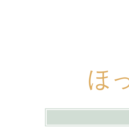
ほ
コ
ン