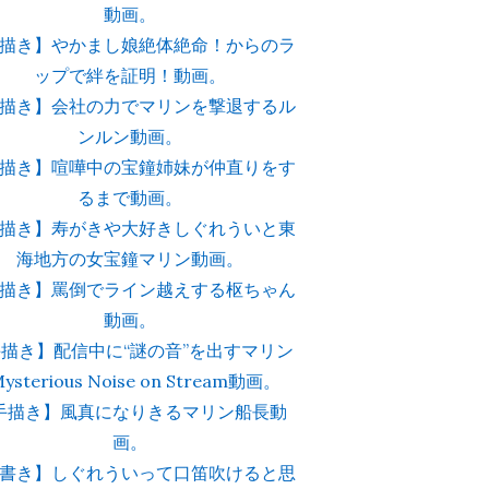
動画。
描き】やかまし娘絶体絶命！からのラ
ップで絆を証明！動画。
描き】会社の力でマリンを撃退するル
ンルン動画。
描き】喧嘩中の宝鐘姉妹が仲直りをす
るまで動画。
描き】寿がきや大好きしぐれういと東
海地方の女宝鐘マリン動画。
描き】罵倒でライン越えする枢ちゃん
動画。
描き】配信中に“謎の音”を出すマリン
Mysterious Noise on Stream動画。
手描き】風真になりきるマリン船長動
画。
書き】しぐれういって口笛吹けると思