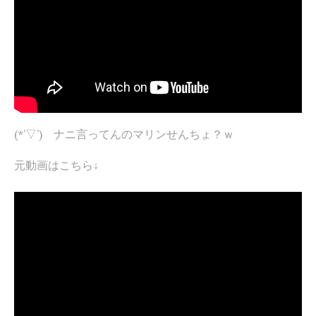
(*’▽’) ナニ言ってんのマリンせんちょ？ｗ
元動画はこちら↓