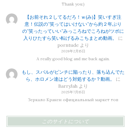
Thank you:)
【お前それ２してるだろ！ｗ(み)】笑いすぎ注
意！伝説の”笑ってはいけない”から約２年ぶり
の”笑ったっていい”みっころねでころねがツボに
入りひたすら笑い転げるみこちまとめ動画。
に
porntude
より
2026年2月15日
A really good blog and me back again.
もし、スバルがピンチに陥ったり、落ち込んでた
ら、ホロメン達はどう対処するか？動画。
に
BarryJah
より
2025年7月15日
Зеркало Кракен официальный маркет топ
このサイトについて