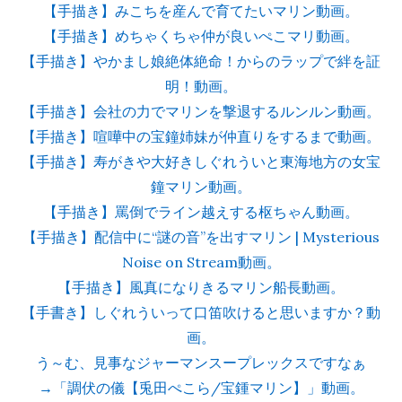
【手描き】みこちを産んで育てたいマリン動画。
【手描き】めちゃくちゃ仲が良いぺこマリ動画。
【手描き】やかまし娘絶体絶命！からのラップで絆を証
明！動画。
【手描き】会社の力でマリンを撃退するルンルン動画。
【手描き】喧嘩中の宝鐘姉妹が仲直りをするまで動画。
【手描き】寿がきや大好きしぐれういと東海地方の女宝
鐘マリン動画。
【手描き】罵倒でライン越えする枢ちゃん動画。
【手描き】配信中に“謎の音”を出すマリン | Mysterious
Noise on Stream動画。
【手描き】風真になりきるマリン船長動画。
【手書き】しぐれういって口笛吹けると思いますか？動
画。
う～む、見事なジャーマンスープレックスですなぁ
→「調伏の儀【兎田ぺこら/宝鍾マリン】」動画。