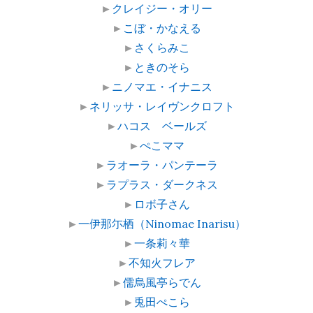
►
クレイジー・オリー
►
こぼ・かなえる
►
さくらみこ
►
ときのそら
►
ニノマエ・イナニス
►
ネリッサ・レイヴンクロフト
►
ハコス ベールズ
►
ぺこママ
►
ラオーラ・パンテーラ
►
ラプラス・ダークネス
►
ロボ子さん
►
一伊那尓栖（Ninomae Inarisu）
►
一条莉々華
►
不知火フレア
►
儒烏風亭らでん
►
兎田ぺこら