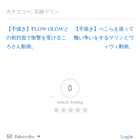
カテゴリー:
宝鐘マリン
【手描き】FLOW GLOWと
【手描き】ぺこらを巡って
投
の初対面で衝撃を受けるこ
醜い争いをするマリンとヴ
ろさん動画。
ィヴィ動画。
稿
ナ
ビ
0
ゲ
Article Rating
ー
シ
Subscribe
Login