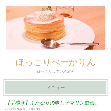
ほっこりべーかりん
ほっこりしていきます
メニュー
コ
【手描き】ふたなりの申し子マリン動画。
ン
2026年1月31日
-
Bekarin