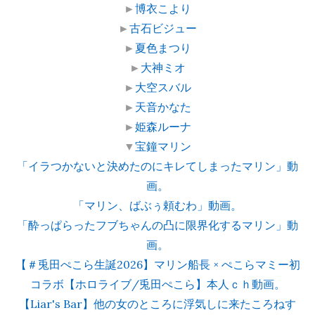
►
博衣こより
►
古石ビジュー
►
夏色まつり
►
大神ミオ
►
大空スバル
►
天音かなた
►
姫森ルーナ
▼
宝鐘マリン
「イラつかないと決めたのにキレてしまったマリン」動
画。
「マリン、ばぶぅ頼むわ」動画。
「酔っぱらったフブちゃんの凸に限界化するマリン」動
画。
【＃兎田ぺこら生誕2026】マリン船長 × ぺこらマミー初
コラボ【ホロライブ/兎田ぺこら】本人ｃｈ動画。
【Liar's Bar】他の女のところに浮気しに来たころねす