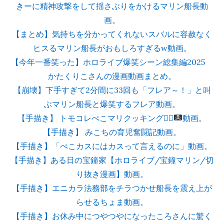
きーに精神攻撃をして揺さぶりをかけるマリン船長動
画。
【まとめ】気持ちを分かってくれないスバルに容赦なく
ヒスるマリン船長がおもしろすぎるw動画。
【今年一番笑った】ホロライブ爆笑シーン総集編2025
かたくりこさんの漫画動画まとめ。
【崩壊】下手すぎて2分間に33回も「フレア～！」と叫
ぶマリン船長と爆笑するフレア動画。
【手描き】 トモコレぺこマリクッキング
👯‍♀️
動画。
【手描き】 みこちの育児奮闘記動画。
【手描き】「ぺこカスにはカスって言えるのに」動画。
【手描き】ある日の宝鐘家【ホロライブ/宝鐘マリン/切
り抜き漫画】動画。
【手描き】エニカラ法務部をチラつかせ船長を震え上が
らせるちょま動画。
【手描き】お休み中につやつやになったころさんに驚く