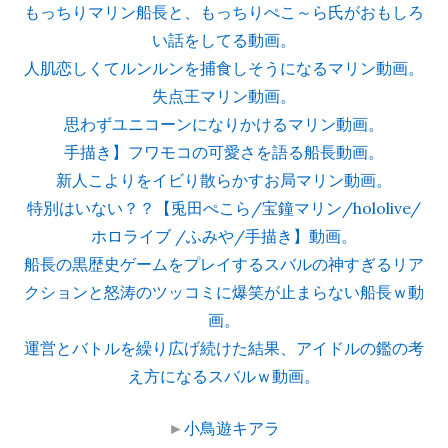
もっちりマリン船長と、もっちりぺこ～ら氏がおもしろ
い話をしてる動画。
人肌恋しくてルンルンを捕食しそうになるマリン動画。
失点王マリン動画。
思わずユニコーンになりかけるマリン動画。
手描き】フワモコの可愛さを語る船長動画。
新人こよりをイビり散らかすお局マリン動画。
特別はいない？？【兎田ぺこら/宝鐘マリン/hololive/
ホロライブ /ふみや/手描き】動画。
船長の黒歴史ゲームをプレイするスバルの神すぎるリア
クションと怒涛のツッコミに爆笑が止まらない船長ｗ動
画。
運営とバトルを繰り広げ続けた結果、アイドルの鑑の考
え方になるスバルｗ動画。
►
小鳥遊キアラ