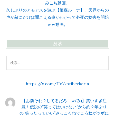
みこち動画。
久しぶりのアモアスを遊ぶ【姫森ルーナ】、天界からの
声が敵にだけは聞こえる事がわかって必死の妨害を開始
ｗｗ動画。
検索
検
索:
https://x.com/Hokkoribeekarin
【お前それ２してるだろ！ｗ(み)】笑いすぎ注
意！伝説の”笑ってはいけない”から約２年ぶり
の”笑ったっていい”みっころねでころねがツボに