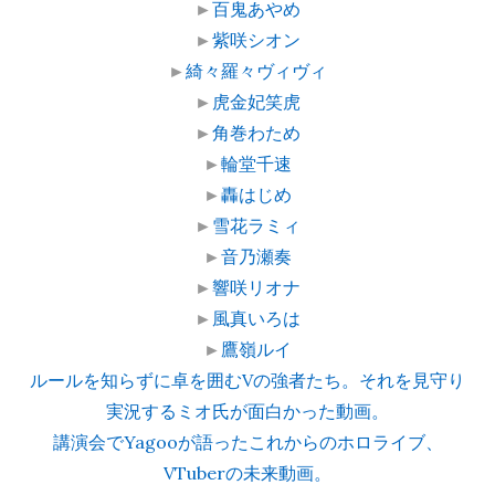
►
百鬼あやめ
►
紫咲シオン
►
綺々羅々ヴィヴィ
►
虎金妃笑虎
►
角巻わため
►
輪堂千速
►
轟はじめ
►
雪花ラミィ
►
音乃瀬奏
►
響咲リオナ
►
風真いろは
►
鷹嶺ルイ
ルールを知らずに卓を囲むVの強者たち。それを見守り
実況するミオ氏が面白かった動画。
講演会でYagooが語ったこれからのホロライブ、
VTuberの未来動画。