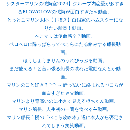
シスターマリンの懺悔室2024】グループ内恋愛が多すぎ
るFLOWGLOWの懺悔が面白すぎたｗ動画。
とっとこマリン太郎【手描き】白銀家のハムスターにな
りたい船長！動画。
ぺこマリは使命感？？動画。
ベロベロに酔っぱらってぺこらにだる絡みする船長動
画。
ほうしょうまりんのうれぴっぷる動画。
まだ使える！と言い張る船長の壊れた電動なんとか動
画。
マリンのこと好き？^^ → 酔っ払いに絡まれるぺこらが
面白すぎたｗｗ動画。
マリンより背高いのに小さく見える枢ちゃん動画。
マリン船長、人生初の一蘭を食べる🍜動画。
マリン船長自慢の「ぺこら攻略本」遂に本人から否定さ
れてしまう笑笑動画。