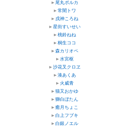
►
尾丸ポルカ
►
常闇トワ
►
戌神ころね
►
星街すいせい
►
桃鈴ねね
►
桐生ココ
►
森カリオペ
►
水宮枢
►
沙花叉クロヱ
►
湊あくあ
►
火威青
►
猫又おかゆ
►
獅白ぼたん
►
癒月ちょこ
►
白上フブキ
►
白銀ノエル