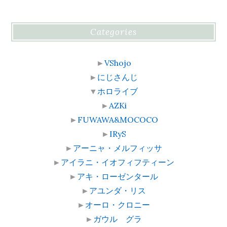
Categories
►
VShojo
►
にじさんじ
▼
ホロライブ
►
AZKi
►
FUWAWA&MOCOCO
►
IRyS
►
アーニャ・メルフィッサ
►
アイラニ・イオフィフティーン
►
アキ・ローゼンタール
►
アユンダ・リス
►
オーロ・クロニー
►
ガウル グラ