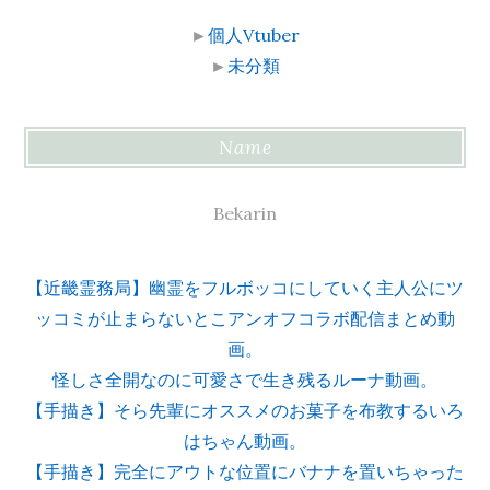
►
個人Vtuber
►
未分類
Name
Bekarin
【近畿霊務局】幽霊をフルボッコにしていく主人公にツ
ッコミが止まらないとこアンオフコラボ配信まとめ動
画。
怪しさ全開なのに可愛さで生き残るルーナ動画。
【手描き】そら先輩にオススメのお菓子を布教するいろ
はちゃん動画。
【手描き】完全にアウトな位置にバナナを置いちゃった