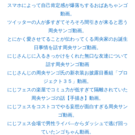
スマホによって自己肯定感が爆落ちするおばあちゃンゴ
動画。
ツイッターの人が多すぎてそろそろ間引きが来ると思う
周央サンゴ動画。
とにかく愛させてることが伝わってくる周央家のお誕生
日事情を話す周央サンゴ動画。
にじさんじに入るきっかけをくれた無口な友達について
話す周央サンゴ動画
にじさんじの周央サンゴ氏の新衣装お披露目番組「プロ
ジェクト３５」動画。
にじフェスの楽屋でコミュ力が低すぎて隔離されていた
周央サンゴの話【手描き】動画。
にじフェスをコストコでやる妄想が面白すぎる周央サン
ゴ動画。
にじフェス会場で男性ライバ―からダッシュで逃げ回っ
ていたンゴちゃん動画。