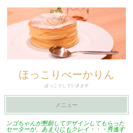
ほっこりべーかりん
ほっこりしていきます
メニュー
コ
ンゴちゃんが懇願してデザインしてもらった
ン
セーターが、あまりにもクレイ・・・秀逸す