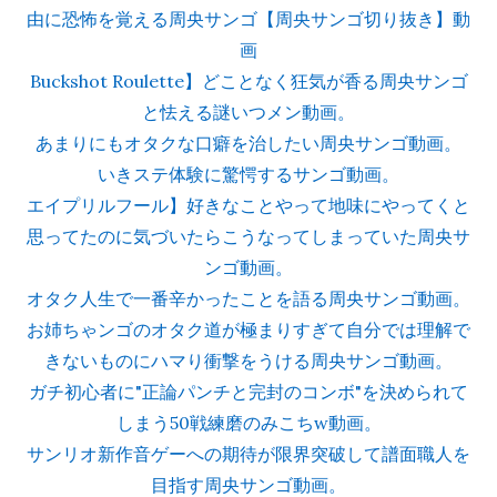
由に恐怖を覚える周央サンゴ【周央サンゴ切り抜き】動
画
Buckshot Roulette】どことなく狂気が香る周央サンゴ
と怯える謎いつメン動画。
あまりにもオタクな口癖を治したい周央サンゴ動画。
いきステ体験に驚愕するサンゴ動画。
エイプリルフール】好きなことやって地味にやってくと
思ってたのに気づいたらこうなってしまっていた周央サ
ンゴ動画。
オタク人生で一番辛かったことを語る周央サンゴ動画。
お姉ちゃンゴのオタク道が極まりすぎて自分では理解で
きないものにハマり衝撃をうける周央サンゴ動画。
ガチ初心者に"正論パンチと完封のコンボ"を決められて
しまう50戦練磨のみこちw動画。
サンリオ新作音ゲーへの期待が限界突破して譜面職人を
目指す周央サンゴ動画。