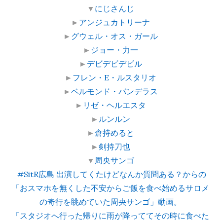
▼
にじさんじ
►
アンジュカトリーナ
►
グウェル・オス・ガール
►
ジョー・力一
►
デビデビデビル
►
フレン・E・ルスタリオ
►
ベルモンド・バンデラス
►
リゼ・ヘルエスタ
►
ルンルン
►
倉持めると
►
剣持刀也
▼
周央サンゴ
#SitR広島 出演してくたけどなんか質問ある？からの
「おスマホを無くした不安からご飯を食べ始めるサロメ
の奇行を眺めていた周央サンゴ」動画。
「スタジオへ行った帰りに雨が降っててその時に食べた