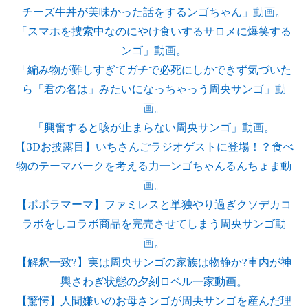
チーズ牛丼が美味かった話をするンゴちゃん」動画。
「スマホを捜索中なのにやけ食いするサロメに爆笑する
ンゴ」動画。
「編み物が難しすぎてガチで必死にしかできず気づいた
ら「君の名は」みたいになっちゃっう周央サンゴ」動
画。
「興奮すると咳が止まらない周央サンゴ」動画。
【3Dお披露目】いちさんごラジオゲストに登場！？食べ
物のテーマパークを考える力一ンゴちゃんるんちょま動
画。
【ポポラマーマ】ファミレスと単独やり過ぎクソデカコ
ラボをしコラボ商品を完売させてしまう周央サンゴ動
画。
【解釈一致?】実は周央サンゴの家族は物静か?車内が神
輿さわぎ状態の夕刻ロベル一家動画。
【驚愕】人間嫌いのお母さンゴが周央サンゴを産んだ理