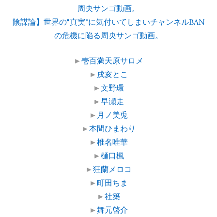
周央サンゴ動画。
陰謀論】世界の"真実"に気付いてしまいチャンネルBAN
の危機に陥る周央サンゴ動画。
►
壱百満天原サロメ
►
戌亥とこ
►
文野環
►
早瀬走
►
月ノ美兎
►
本間ひまわり
►
椎名唯華
►
樋口楓
►
狂蘭メロコ
►
町田ちま
►
社築
►
舞元啓介