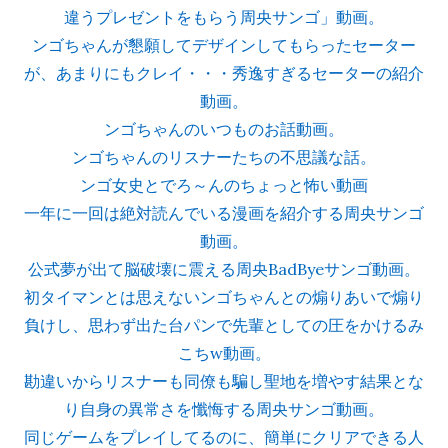
違うプレゼントをもらう周央サンゴ」動画。
ンゴちゃんが懇願してデザインしてもらったセーター
が、あまりにもクレイ・・・秀逸すぎるセーターの紹介
動画。
ンゴちゃんのいつものお話動画。
ンゴちゃんのリスナーたちの不思議な話。
ンゴ女史とでろ～んのちょっと怖い動画
一年に一回は絶対読んでいる漫画を紹介する周央サンゴ
動画。
公式夢が出て脳破壊に震える周央BadByeサンゴ動画。
初タイマンとは思えないンゴちゃんとの煽りあいで煽り
負けし、思わず出た台パンで先輩としての圧をかけるみ
こちw動画。
勘違いからリスナーも同僚も騙し聖地を増やす結果とな
り自身の異常さを懺悔する周央サンゴ動画。
同じゲームをプレイしてるのに、簡単にクリアできる人