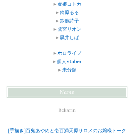
►
虎姫コトカ
►
鈴原るる
►
鈴鹿詩子
►
鷹宮リオン
►
黒井しば
►
ホロライブ
►
個人Vtuber
►
未分類
Name
Bekarin
[手描き]百鬼あやめと壱百満天原サロメのお嬢様トーク