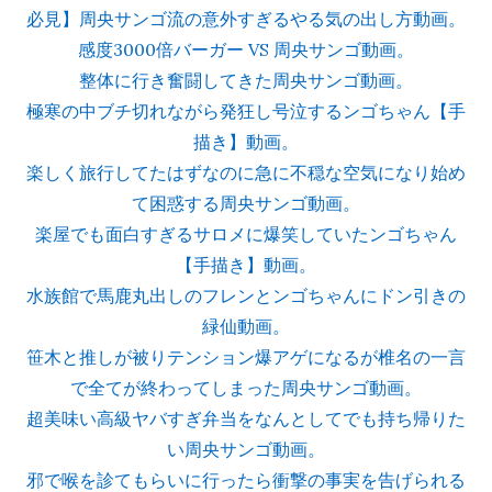
必見】周央サンゴ流の意外すぎるやる気の出し方動画。
感度3000倍バーガー VS 周央サンゴ動画。
整体に行き奮闘してきた周央サンゴ動画。
極寒の中ブチ切れながら発狂し号泣するンゴちゃん【手
描き】動画。
楽しく旅行してたはずなのに急に不穏な空気になり始め
て困惑する周央サンゴ動画。
楽屋でも面白すぎるサロメに爆笑していたンゴちゃん
【手描き】動画。
水族館で馬鹿丸出しのフレンとンゴちゃんにドン引きの
緑仙動画。
笹木と推しが被りテンション爆アゲになるが椎名の一言
で全てが終わってしまった周央サンゴ動画。
超美味い高級ヤバすぎ弁当をなんとしてでも持ち帰りた
い周央サンゴ動画。
邪で喉を診てもらいに行ったら衝撃の事実を告げられる