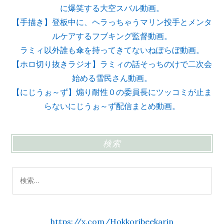
に爆笑する大空スバル動画。
【手描き】登板中に、ヘラっちゃうマリン投手とメンタ
ルケアするフブキング監督動画。
ラミィ以外誰も傘を持ってきてないねぽらぼ動画。
【ホロ切り抜きラジオ】ラミィの話そっちのけで二次会
始める雪民さん動画。
【にじうぉ～ず】煽り耐性０の委員長にツッコミが止ま
らないにじうぉ～ず配信まとめ動画。
検索
検
索:
https://x.com/Hokkoribeekarin