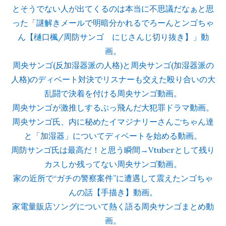
とそうでない人が出てくるのは本当に不思議だなぁと思
った「謎解きメールで明暗分かれるでろーんとンゴちゃ
ん【樋口楓/周防サンゴ にじさんじ切り抜き】」動
画。
周央サンゴ(反加湿器派の人格)と周央サンゴ(加湿器派の
人格)のディベート対決でリスナーも交えた殴り合いの大
乱闘で決着を付ける周央サンゴ動画。
周央サンゴが激推しするぶっ飛んだ大犯罪ドラマ動画。
周央サンゴ氏、内に秘めたイマジナリーさんごちゃん達
と「加湿器」についてディベートを始める動画。
周防サンゴ氏は最高だ！と思う瞬間→Vtuberとして残り
カスしか残ってない周央サンゴ動画。
家の近所で“ガチの警察案件”に遭遇して震えたンゴちゃ
んの話【手描き】動画。
家電量販店ソングについて熱く語る周央サンゴまとめ動
画。