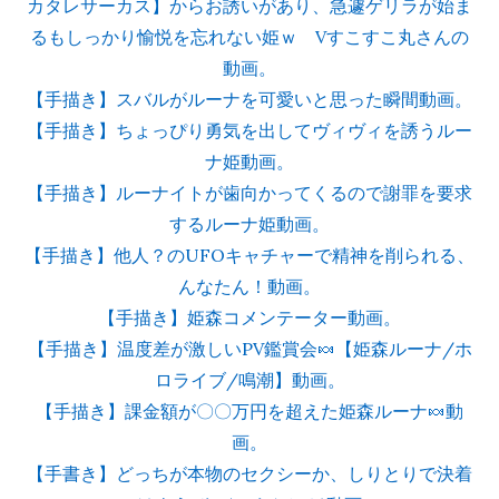
カタレサーカス】からお誘いがあり、急遽ゲリラが始ま
るもしっかり愉悦を忘れない姫ｗ Vすこすこ丸さんの
動画。
【手描き】スバルがルーナを可愛いと思った瞬間動画。
【手描き】ちょっぴり勇気を出してヴィヴィを誘うルー
ナ姫動画。
【手描き】ルーナイトが歯向かってくるので謝罪を要求
するルーナ姫動画。
【手描き】他人？のUFOキャチャーで精神を削られる、
んなたん！動画。
【手描き】姫森コメンテーター動画。
【手描き】温度差が激しいPV鑑賞会🍬【姫森ルーナ/ホ
ロライブ/鳴潮】動画。
【手描き】課金額が〇〇万円を超えた姫森ルーナ🍬動
画。
【手書き】どっちが本物のセクシーか、しりとりで決着