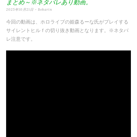
まとめ～※ネタバレあり動画。
テ
2025年10月21日
-
Bekarin
ン
今回の動画は、ホロライブの姫森るーな氏がプレイする
ツ
サイレントヒルｆの切り抜き動画となります。※ネタバ
へ
レ注意です。
ス
キ
ッ
プ