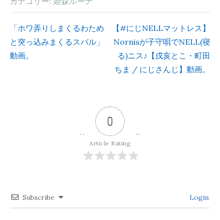
カテゴリー:
姫森ルーナ
「ホワ弄りしまくるわため
【#にじNELLマットレス】
投
と突っ込みまくるスバル」
Nornisが子守唄でNELL(寝
動画。
る)ニス♪【戌亥とこ・町田
稿
ちま / にじさんじ】動画。
ナ
ビ
0
ゲ
Article Rating
ー
シ
Subscribe
Login
ョ