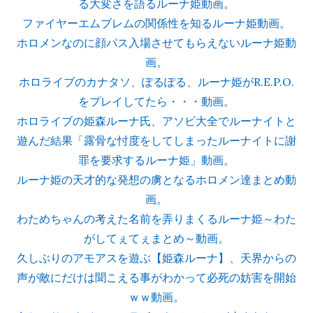
る大変さを語るルーナ姫動画。
ファイヤーエムブレムの関係性を知るルーナ姫動画。
ホロメンなのに顔パス入場させてもらえないルーナ姫動
画。
ホロライブのカナタソ、ぽるぽる、ルーナ姫がR.E.P.O.
をプレイしてたら・・・動画。
ホロライブの姫森ルーナ氏、アソビ大全でルーナイトと
遊んだ結果「露骨な忖度をしてしまったルーナイトに謝
罪を要求するルーナ姫」動画。
ルーナ姫の天才的な発想の虜となるホロメン達まとめ動
画。
わためちゃんの考えた名前を弄りまくるルーナ姫～わた
がしてぇてぇまとめ～動画。
久しぶりのアモアスを遊ぶ【姫森ルーナ】、天界からの
声が敵にだけは聞こえる事がわかって必死の妨害を開始
ｗｗ動画。