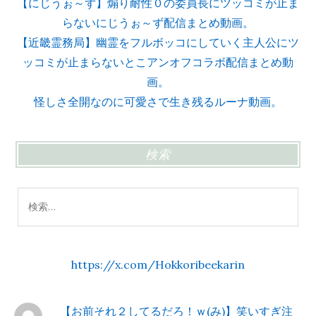
【にじうぉ～ず】煽り耐性０の委員長にツッコミが止ま
らないにじうぉ～ず配信まとめ動画。
【近畿霊務局】幽霊をフルボッコにしていく主人公にツ
ッコミが止まらないとこアンオフコラボ配信まとめ動
画。
怪しさ全開なのに可愛さで生き残るルーナ動画。
検索
検
索:
https://x.com/Hokkoribeekarin
【お前それ２してるだろ！ｗ(み)】笑いすぎ注