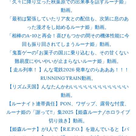
「久々に降り立った秋葉原での出来事を話すルーナ姫」
動画。
「最初は緊張していたリア友との配信も、次第に息のあ
った漫才をし始めるルーナ姫」動画。
「相棒のA-10と再会！喜びもつかの間その機体性能に今
回も振り回されてしまうルーナ姫」動画。
「鬼畜ゲーの｢お菓子の国｣に乗り込むも、その甘くない
難易度にやいやいが止まらないルーナ姫」動画。
【 走ル列車！ 】んな電鉄2026 発車なのらあああ！！！
RUNNING TRAIN動画。
【リズム天国】んなたんかわいいいいいいいいいいいい
動画。
【ルーナイト連帯責任】PON、ワザップ、露骨な忖度、
ルーナ姫の「謝って!!」集2025【姫森ルーナ/ホロライブ
切り抜き】動画。
【姫森ルーナ】が1人で【R.E.P.O.】を遊んでいると【バ