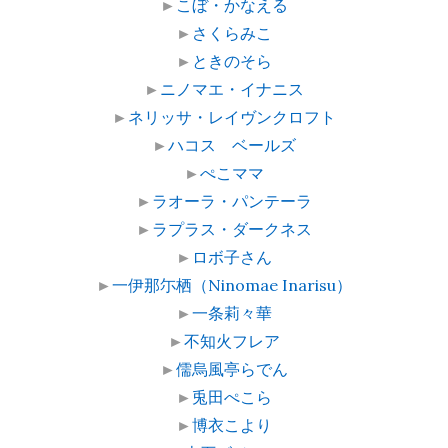
►
こぼ・かなえる
►
さくらみこ
►
ときのそら
►
ニノマエ・イナニス
►
ネリッサ・レイヴンクロフト
►
ハコス ベールズ
►
ぺこママ
►
ラオーラ・パンテーラ
►
ラプラス・ダークネス
►
ロボ子さん
►
一伊那尓栖（Ninomae Inarisu）
►
一条莉々華
►
不知火フレア
►
儒烏風亭らでん
►
兎田ぺこら
►
博衣こより