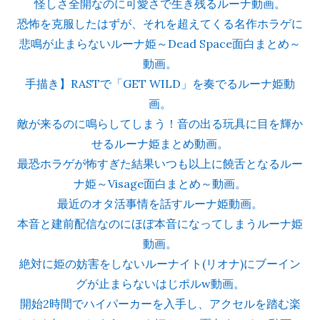
怪しさ全開なのに可愛さで生き残るルーナ動画。
恐怖を克服したはずが、それを超えてくる名作ホラゲに
悲鳴が止まらないルーナ姫～Dead Space面白まとめ～
動画。
手描き】RASTで「GET WILD」を奏でるルーナ姫動
画。
敵が来るのに鳴らしてしまう！音の出る玩具に目を輝か
せるルーナ姫まとめ動画。
最恐ホラゲが怖すぎた結果いつも以上に饒舌となるルー
ナ姫～Visage面白まとめ～動画。
最近のオタ活事情を話すルーナ姫動画。
本音と建前配信なのにほぼ本音になってしまうルーナ姫
動画。
絶対に姫の妨害をしないルーナイト(リオナ)にブーイン
グが止まらないはじポルw動画。
開始2時間でハイパーカーを入手し、アクセルを踏む楽