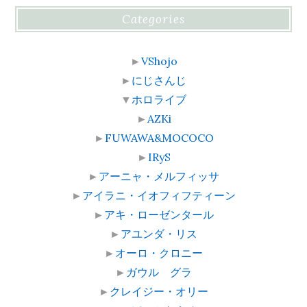
Categories
►
VShojo
►
にじさんじ
▼
ホロライブ
►
AZKi
►
FUWAWA&MOCOCO
►
IRyS
►
アーニャ・メルフィッサ
►
アイラニ・イオフィフティーン
►
アキ・ローゼンタール
►
アユンダ・リス
►
オーロ・クロニー
►
ガウル グラ
►
クレイジー・オリー