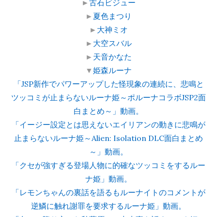
►
古石ビジュー
►
夏色まつり
►
大神ミオ
►
大空スバル
►
天音かなた
▼
姫森ルーナ
「JSP新作でパワーアップした怪現象の連続に、悲鳴と
ツッコミが止まらないルーナ姫～ポルーナコラボJSP2面
白まとめ～」動画。
「イージー設定とは思えないエイリアンの動きに悲鳴が
止まらないルーナ姫～Alien: Isolation DLC面白まとめ
～」動画。
「クセが強すぎる登場人物に的確なツッコミをするルー
ナ姫」動画。
「レモンちゃんの裏話を語るもルーナイトのコメントが
逆鱗に触れ謝罪を要求するルーナ姫」動画。