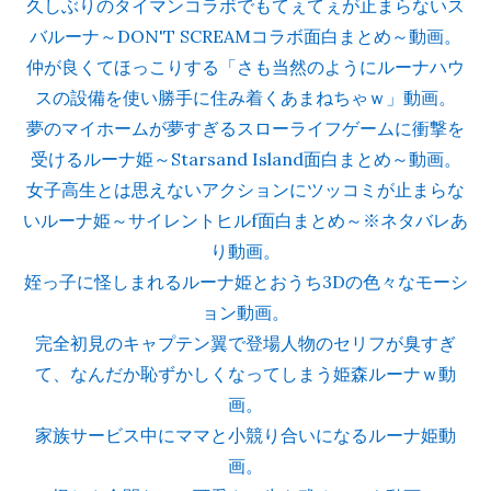
久しぶりのタイマンコラボでもてぇてぇが止まらないス
バルーナ～DON'T SCREAMコラボ面白まとめ～動画。
仲が良くてほっこりする「さも当然のようにルーナハウ
スの設備を使い勝手に住み着くあまねちゃｗ」動画。
夢のマイホームが夢すぎるスローライフゲームに衝撃を
受けるルーナ姫～Starsand Island面白まとめ～動画。
女子高生とは思えないアクションにツッコミが止まらな
いルーナ姫～サイレントヒルf面白まとめ～※ネタバレあ
り動画。
姪っ子に怪しまれるルーナ姫とおうち3Dの色々なモーシ
ョン動画。
完全初見のキャプテン翼で登場人物のセリフが臭すぎ
て、なんだか恥ずかしくなってしまう姫森ルーナｗ動
画。
家族サービス中にママと小競り合いになるルーナ姫動
画。