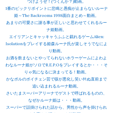
つけようぜ！(つくんか？)動画。
1番のビックリポイントに悲鳴と愚痴が止まらないルーナ
姫～The Backrooms 1998面白まとめ～動画。
あまりの可愛さに謝る事が正しいと思わせてくれるルー
ナ姫動画。
エイリアンとキャッキャうふふと戯れるゲームAlien:
Isolationをプレイする姫森ルーナ氏が楽しそうでなによ
り動画。
お酒を飲まないとやってられないホラーゲームによわよ
わなルーナ姫がソロでR.E.P.Oをプレイするとか・・・そ
りゃ気になるに決まってる！動画。
かなポルのボイチェン芸で咳が悪化し笑いﾀﾋぬ直前まで
追い込まれるルーナ動画。
さいたまスーパーアリーナでゲストで呼ばれるものの、
なぜかルーナ姫は・・・動画。
スーパーで話掛けられた話から、男性から声を掛けられ