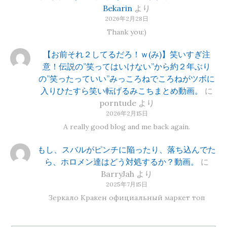
Bekarin
より
2026年2月28日
Thank you:)
【お前それ２してるだろ！ｗ(み)】笑いすぎ注
意！伝説の”笑ってはいけない”から約２年ぶり
の”笑ったっていい”みっころねでころねがツボに
入りひたすら笑い転げるみこちまとめ動画。
に
porntude
より
2026年2月15日
A really good blog and me back again.
もし、スバルがピンチに陥ったり、落ち込んでた
ら、ホロメン達はどう対処するか？動画。
に
BarryJah
より
2025年7月15日
Зеркало Кракен официальный маркет топ