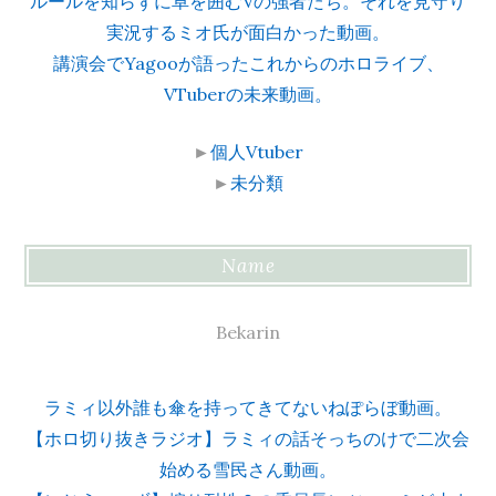
ルールを知らずに卓を囲むVの強者たち。それを見守り
実況するミオ氏が面白かった動画。
講演会でYagooが語ったこれからのホロライブ、
VTuberの未来動画。
►
個人Vtuber
►
未分類
Name
Bekarin
ラミィ以外誰も傘を持ってきてないねぽらぼ動画。
【ホロ切り抜きラジオ】ラミィの話そっちのけで二次会
始める雪民さん動画。