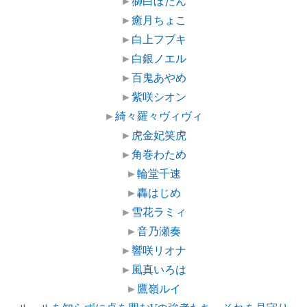
►
獅白ぼたん
►
癒月ちょこ
►
白上フブキ
►
白銀ノエル
►
百鬼あやめ
►
紫咲シオン
►
綺々羅々ヴィヴィ
►
虎金妃笑虎
►
角巻わため
►
輪堂千速
►
轟はじめ
►
雪花ラミィ
►
音乃瀬奏
►
響咲リオナ
►
風真いろは
►
鷹嶺ルイ