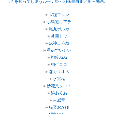
しさを知ってしまうルーナ姫～FH6面白まとめ～動画。
►
宝鐘マリン
►
小鳥遊キアラ
►
尾丸ポルカ
►
常闇トワ
►
戌神ころね
►
星街すいせい
►
桃鈴ねね
►
桐生ココ
►
森カリオペ
►
水宮枢
►
沙花叉クロヱ
►
湊あくあ
►
火威青
►
猫又おかゆ