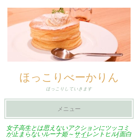
ほっこりべーかりん
ほっこりしていきます
メニュー
コ
女子高生とは思えないアクションにツッコミ
ン
が止まらないルーナ姫～サイレントヒルf面白