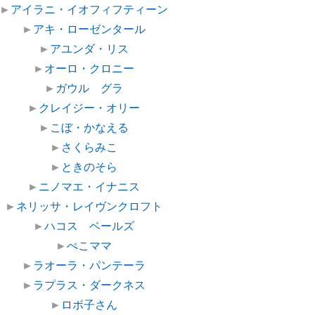
►
アイラニ・イオフィフティーン
►
アキ・ローゼンタール
►
アユンダ・リス
►
オーロ・クロニー
►
ガウル グラ
►
クレイジー・オリー
►
こぼ・かなえる
►
さくらみこ
►
ときのそら
►
ニノマエ・イナニス
►
ネリッサ・レイヴンクロフト
►
ハコス ベールズ
►
ぺこママ
►
ラオーラ・パンテーラ
►
ラプラス・ダークネス
►
ロボ子さん