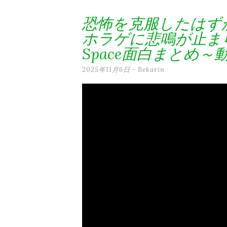
テ
恐怖を克服したはず
ン
ホラゲに悲鳴が止まら
ツ
Space面白まとめ～
へ
2025年11月6日
-
Bekarin
ス
キ
ッ
プ