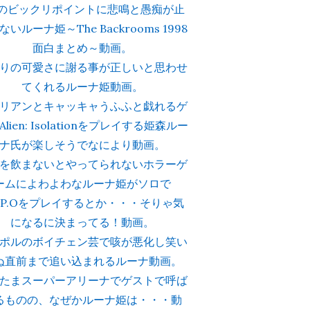
番のビックリポイントに悲鳴と愚痴が止
ないルーナ姫～The Backrooms 1998
面白まとめ～動画。
りの可愛さに謝る事が正しいと思わせ
てくれるルーナ姫動画。
リアンとキャッキャうふふと戯れるゲ
lien: Isolationをプレイする姫森ルー
ナ氏が楽しそうでなにより動画。
を飲まないとやってられないホラーゲ
ームによわよわなルーナ姫がソロで
E.P.Oをプレイするとか・・・そりゃ気
になるに決まってる！動画。
ポルのボイチェン芸で咳が悪化し笑い
ﾋぬ直前まで追い込まれるルーナ動画。
たまスーパーアリーナでゲストで呼ば
るものの、なぜかルーナ姫は・・・動