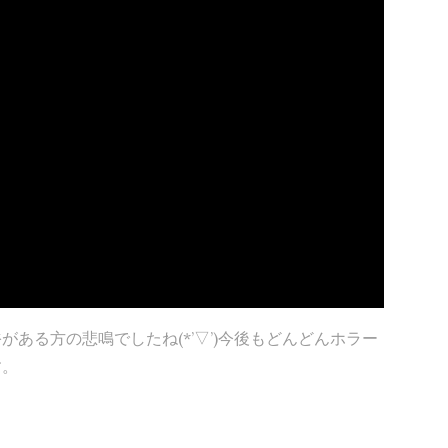
ある方の悲鳴でしたね(*’▽’)今後もどんどんホラー
す。