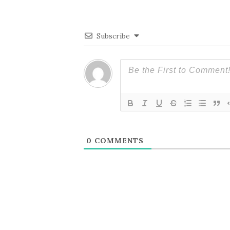
ー
シ
Subscribe
ョ
ン
0
COMMENTS