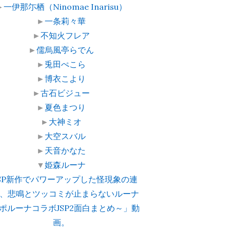
►
一伊那尓栖（Ninomae Inarisu）
►
一条莉々華
►
不知火フレア
►
儒烏風亭らでん
►
兎田ぺこら
►
博衣こより
►
古石ビジュー
►
夏色まつり
►
大神ミオ
►
大空スバル
►
天音かなた
▼
姫森ルーナ
JSP新作でパワーアップした怪現象の連
、悲鳴とツッコミが止まらないルーナ
ポルーナコラボJSP2面白まとめ～」動
画。