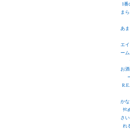
1
まら
あま
エイ
ームA
お酒
R.
かな
ﾀ
さい
れ