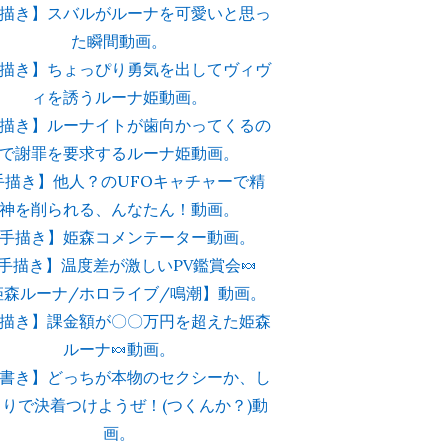
描き】スバルがルーナを可愛いと思っ
た瞬間動画。
描き】ちょっぴり勇気を出してヴィヴ
ィを誘うルーナ姫動画。
描き】ルーナイトが歯向かってくるの
で謝罪を要求するルーナ姫動画。
手描き】他人？のUFOキャチャーで精
神を削られる、んなたん！動画。
手描き】姫森コメンテーター動画。
手描き】温度差が激しいPV鑑賞会🍬
姫森ルーナ/ホロライブ/鳴潮】動画。
描き】課金額が〇〇万円を超えた姫森
ルーナ🍬動画。
書き】どっちが本物のセクシーか、し
とりで決着つけようぜ！(つくんか？)動
画。