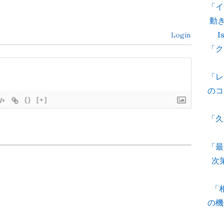
「イ
動き
I
Login
「ク
「レ
のコ
{}
[+]
「久
「最
次
「
の機