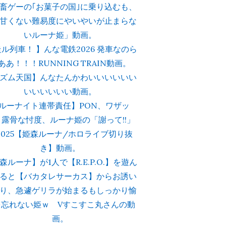
畜ゲーの｢お菓子の国｣に乗り込むも、
甘くない難易度にやいやいが止まらな
いルーナ姫」動画。
走ル列車！ 】んな電鉄2026 発車なのら
ああ！！！RUNNING TRAIN動画。
ズム天国】んなたんかわいいいいいい
いいいいいい動画。
ルーナイト連帯責任】PON、ワザッ
、露骨な忖度、ルーナ姫の「謝って!!」
2025【姫森ルーナ/ホロライブ切り抜
き】動画。
森ルーナ】が1人で【R.E.P.O.】を遊ん
ると【バカタレサーカス】からお誘い
り、急遽ゲリラが始まるもしっかり愉
を忘れない姫ｗ Vすこすこ丸さんの動
画。