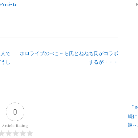
GYn5-tc
三人で
ホロライブのぺこ～ら氏とねねち氏がコラボ
どうし
するが・・・
「
0
続に
姫～
Article Rating