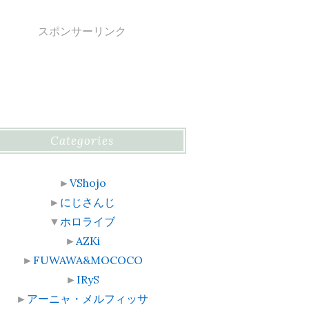
スポンサーリンク
Categories
►
VShojo
►
にじさんじ
▼
ホロライブ
►
AZKi
►
FUWAWA&MOCOCO
►
IRyS
►
アーニャ・メルフィッサ