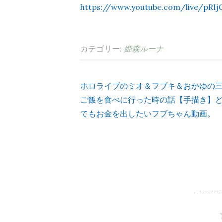
https://www.youtube.com/live/pRIj
カテゴリー:
姫森ルーナ
ホロライブのミオ＆フブキ＆おかゆの
投
ご飯を食べに行った時の話【手描き】
てもお金を出したいフブちゃん動画。
稿
ナ
ビ
ゲ