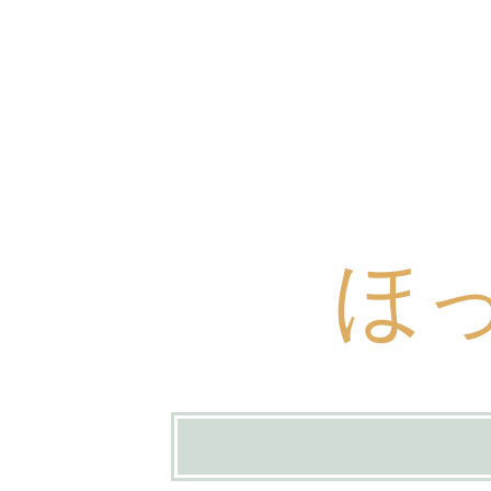
ほ
コ
ン