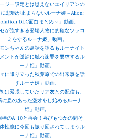
ージー設定とは思えないエイリアンの
に悲鳴が止まらないルーナ姫～Alien:
solation DLC面白まとめ～」動画。
セが強すぎる登場人物に的確なツッコ
ミをするルーナ姫」動画。
モンちゃんの裏話を語るもルーナイト
メントが逆鱗に触れ謝罪を要求するル
ーナ姫」動画。
々に降り立った秋葉原での出来事を話
すルーナ姫」動画。
初は緊張していたリア友との配信も、
第に息のあった漫才をし始めるルーナ
姫」動画。
相棒のA-10と再会！喜びもつかの間そ
体性能に今回も振り回されてしまうル
ーナ姫」動画。