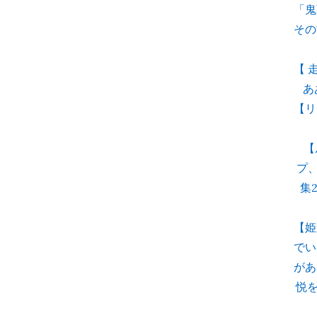
「鬼
その
【 
あ
【リ
【
プ
集
【姫
でい
があ
悦