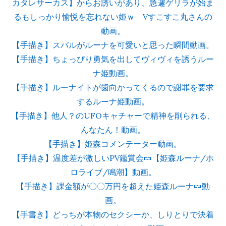
カタレサーカス】からお誘いがあり、急遽ゲリラが始ま
るもしっかり愉悦を忘れない姫ｗ Vすこすこ丸さんの
動画。
【手描き】スバルがルーナを可愛いと思った瞬間動画。
【手描き】ちょっぴり勇気を出してヴィヴィを誘うルー
ナ姫動画。
【手描き】ルーナイトが歯向かってくるので謝罪を要求
するルーナ姫動画。
【手描き】他人？のUFOキャチャーで精神を削られる、
んなたん！動画。
【手描き】姫森コメンテーター動画。
【手描き】温度差が激しいPV鑑賞会🍬【姫森ルーナ/ホ
ロライブ/鳴潮】動画。
【手描き】課金額が〇〇万円を超えた姫森ルーナ🍬動
画。
【手書き】どっちが本物のセクシーか、しりとりで決着