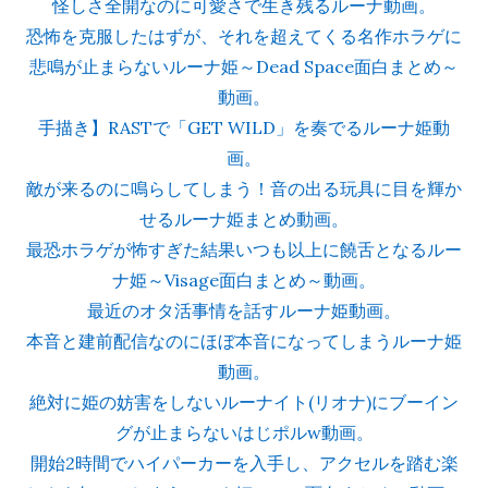
怪しさ全開なのに可愛さで生き残るルーナ動画。
恐怖を克服したはずが、それを超えてくる名作ホラゲに
悲鳴が止まらないルーナ姫～Dead Space面白まとめ～
動画。
手描き】RASTで「GET WILD」を奏でるルーナ姫動
画。
敵が来るのに鳴らしてしまう！音の出る玩具に目を輝か
せるルーナ姫まとめ動画。
最恐ホラゲが怖すぎた結果いつも以上に饒舌となるルー
ナ姫～Visage面白まとめ～動画。
最近のオタ活事情を話すルーナ姫動画。
本音と建前配信なのにほぼ本音になってしまうルーナ姫
動画。
絶対に姫の妨害をしないルーナイト(リオナ)にブーイン
グが止まらないはじポルw動画。
開始2時間でハイパーカーを入手し、アクセルを踏む楽