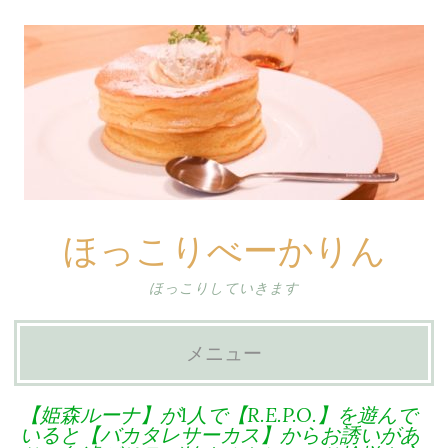
ほっこりべーかりん
ほっこりしていきます
メニュー
コ
【姫森ルーナ】が1人で【R.E.P.O.】を遊んで
ン
いると【バカタレサーカス】からお誘いがあ