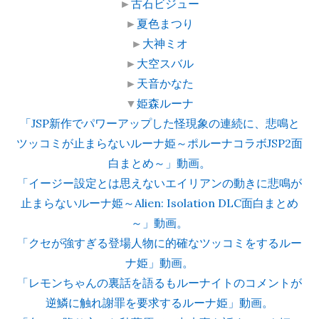
►
古石ビジュー
►
夏色まつり
►
大神ミオ
►
大空スバル
►
天音かなた
▼
姫森ルーナ
「JSP新作でパワーアップした怪現象の連続に、悲鳴と
ツッコミが止まらないルーナ姫～ポルーナコラボJSP2面
白まとめ～」動画。
「イージー設定とは思えないエイリアンの動きに悲鳴が
止まらないルーナ姫～Alien: Isolation DLC面白まとめ
～」動画。
「クセが強すぎる登場人物に的確なツッコミをするルー
ナ姫」動画。
「レモンちゃんの裏話を語るもルーナイトのコメントが
逆鱗に触れ謝罪を要求するルーナ姫」動画。