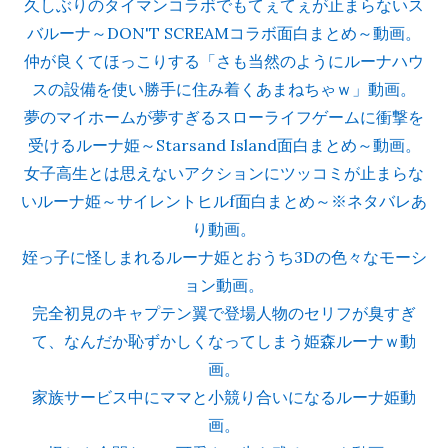
久しぶりのタイマンコラボでもてぇてぇが止まらないス
バルーナ～DON'T SCREAMコラボ面白まとめ～動画。
仲が良くてほっこりする「さも当然のようにルーナハウ
スの設備を使い勝手に住み着くあまねちゃｗ」動画。
夢のマイホームが夢すぎるスローライフゲームに衝撃を
受けるルーナ姫～Starsand Island面白まとめ～動画。
女子高生とは思えないアクションにツッコミが止まらな
いルーナ姫～サイレントヒルf面白まとめ～※ネタバレあ
り動画。
姪っ子に怪しまれるルーナ姫とおうち3Dの色々なモーシ
ョン動画。
完全初見のキャプテン翼で登場人物のセリフが臭すぎ
て、なんだか恥ずかしくなってしまう姫森ルーナｗ動
画。
家族サービス中にママと小競り合いになるルーナ姫動
画。