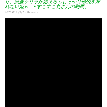
り、急遽ゲリラが始まるもしっかり愉悦を忘
テ
れない姫ｗ Vすこすこ丸さんの動画。
ン
2025年11月1日
-
Bekarin
ツ
へ
ス
キ
ッ
プ