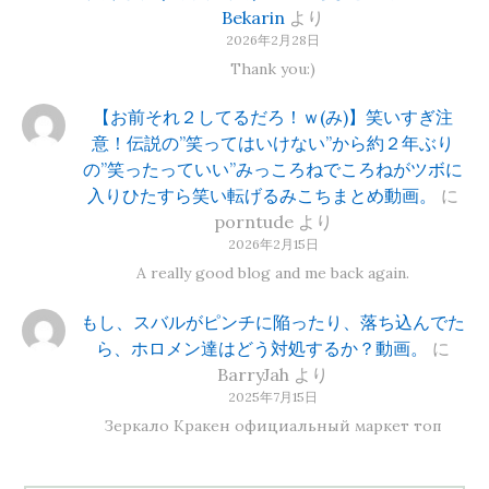
Bekarin
より
2026年2月28日
Thank you:)
【お前それ２してるだろ！ｗ(み)】笑いすぎ注
意！伝説の”笑ってはいけない”から約２年ぶり
の”笑ったっていい”みっころねでころねがツボに
入りひたすら笑い転げるみこちまとめ動画。
に
porntude
より
2026年2月15日
A really good blog and me back again.
もし、スバルがピンチに陥ったり、落ち込んでた
ら、ホロメン達はどう対処するか？動画。
に
BarryJah
より
2025年7月15日
Зеркало Кракен официальный маркет топ