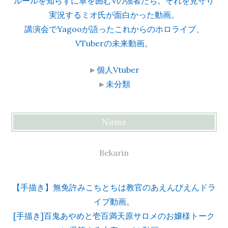
ルールを知らずに卓を囲むVの強者たち。それを見守り
実況するミオ氏が面白かった動画。
講演会でYagooが語ったこれからのホロライブ、
VTuberの未来動画。
►
個人Vtuber
►
未分類
Name
Bekarin
【手描き】無免許みこちとちは教官のあえんびえんドラ
イブ動画。
[手描き]百鬼あやめと壱百満天原サロメのお嬢様トーク