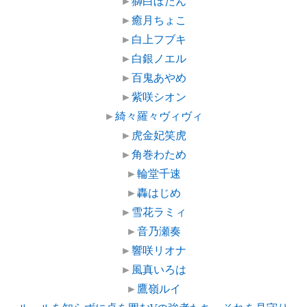
►
獅白ぼたん
►
癒月ちょこ
►
白上フブキ
►
白銀ノエル
►
百鬼あやめ
►
紫咲シオン
►
綺々羅々ヴィヴィ
►
虎金妃笑虎
►
角巻わため
►
輪堂千速
►
轟はじめ
►
雪花ラミィ
►
音乃瀬奏
►
響咲リオナ
►
風真いろは
►
鷹嶺ルイ