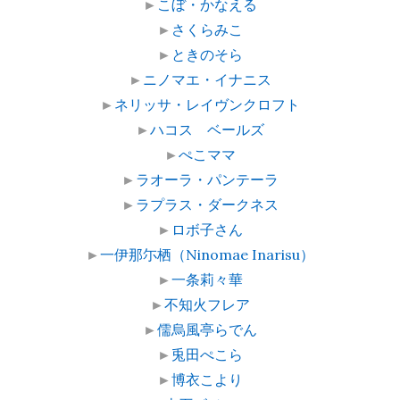
►
こぼ・かなえる
►
さくらみこ
►
ときのそら
►
ニノマエ・イナニス
►
ネリッサ・レイヴンクロフト
►
ハコス ベールズ
►
ぺこママ
►
ラオーラ・パンテーラ
►
ラプラス・ダークネス
►
ロボ子さん
►
一伊那尓栖（Ninomae Inarisu）
►
一条莉々華
►
不知火フレア
►
儒烏風亭らでん
►
兎田ぺこら
►
博衣こより