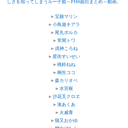
しさを知ってしまうルーナ姫～FH6面白まとめ～動画。
►
宝鐘マリン
►
小鳥遊キアラ
►
尾丸ポルカ
►
常闇トワ
►
戌神ころね
►
星街すいせい
►
桃鈴ねね
►
桐生ココ
►
森カリオペ
►
水宮枢
►
沙花叉クロヱ
►
湊あくあ
►
火威青
►
猫又おかゆ