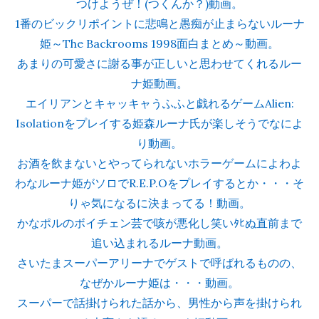
つけようぜ！(つくんか？)動画。
1番のビックリポイントに悲鳴と愚痴が止まらないルーナ
姫～The Backrooms 1998面白まとめ～動画。
あまりの可愛さに謝る事が正しいと思わせてくれるルー
ナ姫動画。
エイリアンとキャッキャうふふと戯れるゲームAlien:
Isolationをプレイする姫森ルーナ氏が楽しそうでなによ
り動画。
お酒を飲まないとやってられないホラーゲームによわよ
わなルーナ姫がソロでR.E.P.Oをプレイするとか・・・そ
りゃ気になるに決まってる！動画。
かなポルのボイチェン芸で咳が悪化し笑いﾀﾋぬ直前まで
追い込まれるルーナ動画。
さいたまスーパーアリーナでゲストで呼ばれるものの、
なぜかルーナ姫は・・・動画。
スーパーで話掛けられた話から、男性から声を掛けられ