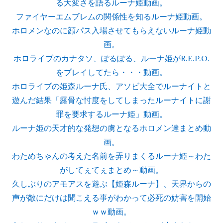
る大変さを語るルーナ姫動画。
ファイヤーエムブレムの関係性を知るルーナ姫動画。
ホロメンなのに顔パス入場させてもらえないルーナ姫動
画。
ホロライブのカナタソ、ぽるぽる、ルーナ姫がR.E.P.O.
をプレイしてたら・・・動画。
ホロライブの姫森ルーナ氏、アソビ大全でルーナイトと
遊んだ結果「露骨な忖度をしてしまったルーナイトに謝
罪を要求するルーナ姫」動画。
ルーナ姫の天才的な発想の虜となるホロメン達まとめ動
画。
わためちゃんの考えた名前を弄りまくるルーナ姫～わた
がしてぇてぇまとめ～動画。
久しぶりのアモアスを遊ぶ【姫森ルーナ】、天界からの
声が敵にだけは聞こえる事がわかって必死の妨害を開始
ｗｗ動画。