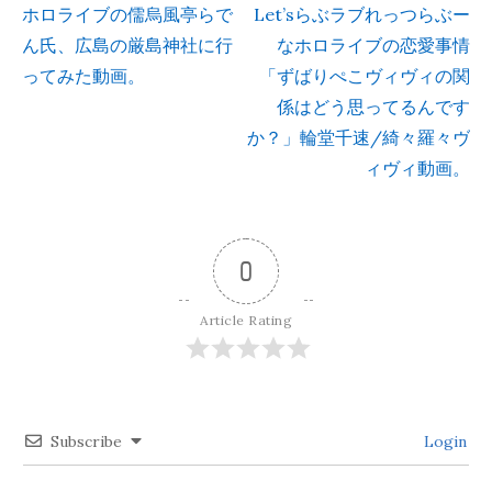
ホロライブの儒烏風亭らで
Let’sらぶラブれっつらぶー
投
ん氏、広島の厳島神社に行
なホロライブの恋愛事情
ってみた動画。
「ずばりぺこヴィヴィの関
稿
係はどう思ってるんです
ナ
か？」輪堂千速/綺々羅々ヴ
ィヴィ動画。
ビ
ゲ
0
ー
Article Rating
シ
ョ
Subscribe
Login