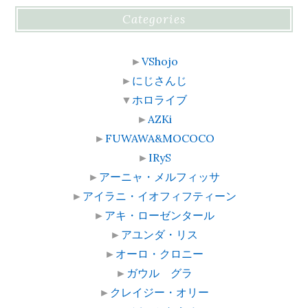
Categories
►
VShojo
►
にじさんじ
▼
ホロライブ
►
AZKi
►
FUWAWA&MOCOCO
►
IRyS
►
アーニャ・メルフィッサ
►
アイラニ・イオフィフティーン
►
アキ・ローゼンタール
►
アユンダ・リス
►
オーロ・クロニー
►
ガウル グラ
►
クレイジー・オリー