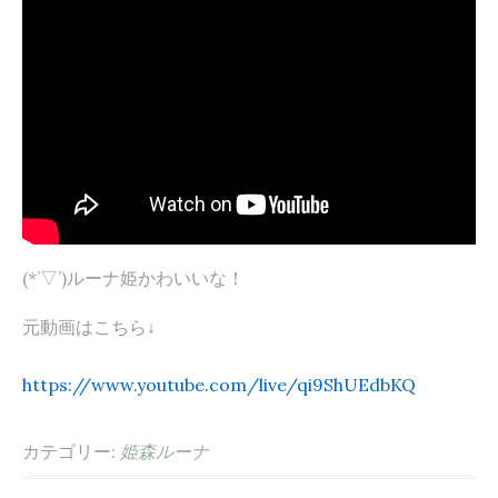
(*’▽’)ルーナ姫かわいいな！
元動画はこちら↓
https://www.youtube.com/live/qi9ShUEdbKQ
カテゴリー:
姫森ルーナ