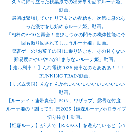
「久々に降り立った秋葉原での出来事を話すルーナ姫」
動画。
「最初は緊張していたリア友との配信も、次第に息のあ
った漫才をし始めるルーナ姫」動画。
「相棒のA-10と再会！喜びもつかの間その機体性能に今
回も振り回されてしまうルーナ姫」動画。
「鬼畜ゲーの｢お菓子の国｣に乗り込むも、その甘くない
難易度にやいやいが止まらないルーナ姫」動画。
【 走ル列車！ 】んな電鉄2026 発車なのらあああ！！！
RUNNING TRAIN動画。
【リズム天国】んなたんかわいいいいいいいいいいいい
動画。
【ルーナイト連帯責任】PON、ワザップ、露骨な忖度、
ルーナ姫の「謝って!!」集2025【姫森ルーナ/ホロライブ
切り抜き】動画。
【姫森ルーナ】が1人で【R.E.P.O.】を遊んでいると【バ