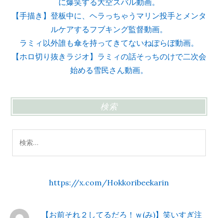
に爆笑する大空スバル動画。
【手描き】登板中に、ヘラっちゃうマリン投手とメンタ
ルケアするフブキング監督動画。
ラミィ以外誰も傘を持ってきてないねぽらぼ動画。
【ホロ切り抜きラジオ】ラミィの話そっちのけで二次会
始める雪民さん動画。
検索
検
索:
https://x.com/Hokkoribeekarin
【お前それ２してるだろ！ｗ(み)】笑いすぎ注