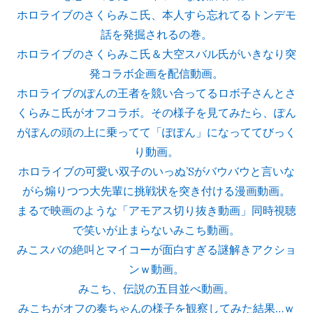
ホロライブのさくらみこ氏、本人すら忘れてるトンデモ
話を発掘されるの巻。
ホロライブのさくらみこ氏＆大空スバル氏がいきなり突
発コラボ企画を配信動画。
ホロライブのぽんの王者を競い合ってるロボ子さんとさ
くらみこ氏がオフコラボ。その様子を見てみたら、ぽん
がぽんの頭の上に乗ってて「ぽぽん」になっててびっく
り動画。
ホロライブの可愛い双子のいっぬ’Sがバウバウと言いな
がら煽りつつ大先輩に挑戦状を突き付ける漫画動画。
まるで映画のような「アモアス切り抜き動画」同時視聴
で笑いが止まらないみこち動画。
みこスバの絶叫とマイコーが面白すぎる謎解きアクショ
ンｗ動画。
みこち、伝説の五目並べ動画。
みこちがオフの奏ちゃんの様子を観察してみた結果…ｗ