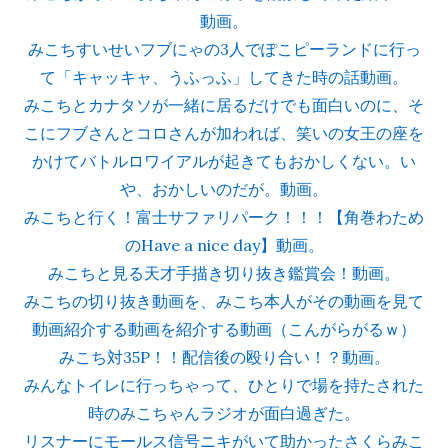
動画。
みこちすいせいフブにゃの3人でぽこピーランドに行っ
て「キャッキャ、うふっふ」してきた時の話動画。
みこちとカナタソが一緒に居るだけでも面白いのに、そ
こにフブさんとコロさんが加われば、笑いの女王の座を
かけてバトルロワイアルが起きてもおかしくない。い
や、おかしいのだが。動画。
みこちと行く！富士サファリパーク！！！【角巻わため
のHave a nice day】動画。
みこちと見る天才手描き切り抜き鑑賞会！動画。
みこちの切り抜き動画を、みこち本人がその動画を見て
動画紹介する動画を紹介する動画（こんがらがるｗ）
みこち対35P！！配信後の殴り合い！？動画。
みんなトイレに行っちゃって、ひとりで場を持たされた
時のみこちゃんラジオが面白過ぎた。
リスナーにモールス信号ニキがいて助かったさくらみこ