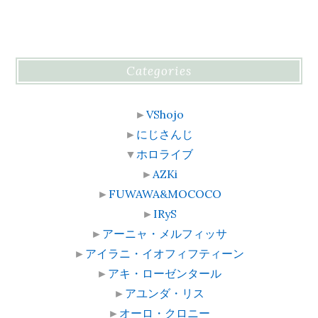
Categories
►
VShojo
►
にじさんじ
▼
ホロライブ
►
AZKi
►
FUWAWA&MOCOCO
►
IRyS
►
アーニャ・メルフィッサ
►
アイラニ・イオフィフティーン
►
アキ・ローゼンタール
►
アユンダ・リス
►
オーロ・クロニー