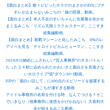
【面白まとめ】散々ビビったホラゲのまさかのEDにブチ
ギレが止まらないみこちの「娘の部屋」動画。
【面白まとめ】本人不在のすいちゃんに先輩風を吹かせ
まくるみこち「リズム天国ミラクルスターズ」ここすき
総集編動画。
【面白まとめ】殺戮マシーンと化したみこち、4%のレ
アイベを見る「デトロイトビカムヒューマン」ここすき
総集編動画。
2024ホロ納めにふさわしい"芸人事務所"のネタバトル！
たった２４秒に込められたかわいさと面白さを見逃さな
いホロライブ"笑"ダウン10+1動画。
35Pの「面白い話して」に100点のエピソードを披露する
みこちが凄すぎる動画
アイドル事務所の名前を付ける時、なんてつける？そこ
でいきなり（他事務所に迷惑をかけかねない）大喜利大
会が始まるみこち動画。