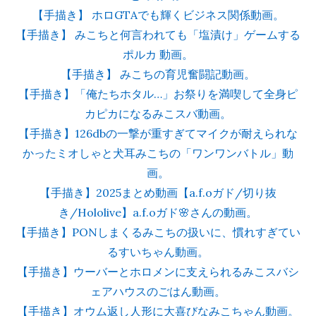
【手描き】 ホロGTAでも輝くビジネス関係動画。
【手描き】 みこちと何言われても「塩漬け」ゲームする
ポルカ 動画。
【手描き】 みこちの育児奮闘記動画。
【手描き】「俺たちホタル…」お祭りを満喫して全身ピ
カピカになるみこスバ動画。
【手描き】126dbの一撃が重すぎてマイクが耐えられな
かったミオしゃと犬耳みこちの「ワンワンバトル」動
画。
【手描き】2025まとめ動画【a.f.oガド/切り抜
き/Hololive】a.f.oガド🌸さんの動画。
【手描き】PONしまくるみこちの扱いに、慣れすぎてい
るすいちゃん動画。
【手描き】ウーバーとホロメンに支えられるみこスバシ
ェアハウスのごはん動画。
【手描き】オウム返し人形に大喜びなみこちゃん動画。