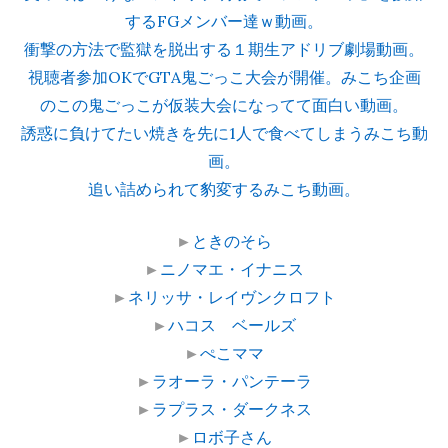
するFGメンバー達ｗ動画。
衝撃の方法で監獄を脱出する１期生アドリブ劇場動画。
視聴者参加OKでGTA鬼ごっこ大会が開催。みこち企画
のこの鬼ごっこが仮装大会になってて面白い動画。
誘惑に負けてたい焼きを先に1人で食べてしまうみこち動
画。
追い詰められて豹変するみこち動画。
►
ときのそら
►
ニノマエ・イナニス
►
ネリッサ・レイヴンクロフト
►
ハコス ベールズ
►
ぺこママ
►
ラオーラ・パンテーラ
►
ラプラス・ダークネス
►
ロボ子さん