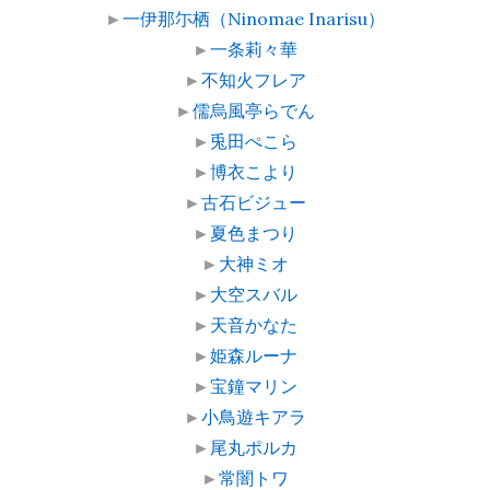
►
一伊那尓栖（Ninomae Inarisu）
►
一条莉々華
►
不知火フレア
►
儒烏風亭らでん
►
兎田ぺこら
►
博衣こより
►
古石ビジュー
►
夏色まつり
►
大神ミオ
►
大空スバル
►
天音かなた
►
姫森ルーナ
►
宝鐘マリン
►
小鳥遊キアラ
►
尾丸ポルカ
►
常闇トワ