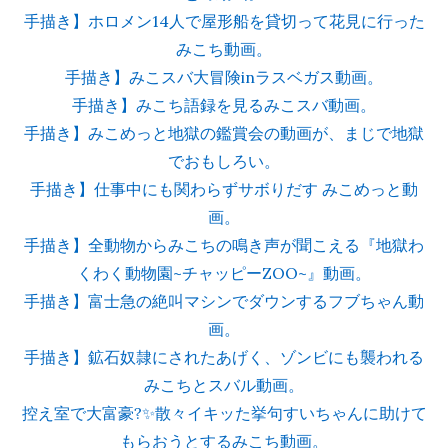
手描き】ホロメン14人で屋形船を貸切って花見に行った
みこち動画。
手描き】みこスバ大冒険inラスベガス動画。
手描き】みこち語録を見るみこスバ動画。
手描き】みこめっと地獄の鑑賞会の動画が、まじで地獄
でおもしろい。
手描き】仕事中にも関わらずサボりだす みこめっと動
画。
手描き】全動物からみこちの鳴き声が聞こえる『地獄わ
くわく動物園~チャッピーZOO~』動画。
手描き】富士急の絶叫マシンでダウンするフブちゃん動
画。
手描き】鉱石奴隷にされたあげく、ゾンビにも襲われる
みこちとスバル動画。
控え室で大富豪?✨散々イキッた挙句すいちゃんに助けて
もらおうとするみこち動画。