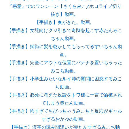
『悪意』でのワンシーン【さくらみこ/ホロライブ切り
抜き】動画。
【手描き】奏がきた。動画。
【手描き】女児向けクジ引きで奇跡を起こす赤たんみこ
ちゃん動画。
【手描き】姉街に髪を乾かしてもらってるすいちゃん動
画。
【手描き】完全にアウトな位置にバナナを置いちゃった
みこち動画。
【手描き】小学生みたいなルイ姉の質問に困惑するみこ
ち動画。
【手描き】必死に考えた反論をトワ様に一言で論破され
てしまう赤たん動画。
【手描き】怖すぎてちびっちゃうみこちと反応がギャル
すぎるおかゆの動画。
【手描き】漢字の読み間違いが赤たんすぎるみこち動