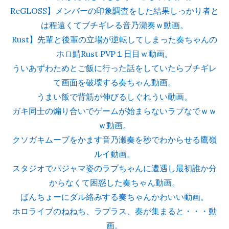
ReGLOSS】メンバーの印象調査をした結果しっかり者と
は程遠くてブチギレる音乃瀬奏ｗ動画。
Rust】先輩と後輩の立場が逆転してしまった奏ちゃんの
ホロ鯖Rust PVP１日目ｗ動画。
ういあずわためとご飯に行った話をしていたらブチギレ
て画面を破壊する奏ちゃん動画。
うまい飯で背筋が伸びるしぐれうい動画。
ガキ同士の煽り合いでゲームが始まらないラプなでｗｗ
ｗ動画。
クソガキムーブをかます音乃瀬奏を秒でわからせる鷹嶺
ルイ動画。
スタジオでパジャマ姿のラプちゃんに遭遇し最初誰か分
からなくて困惑した奏ちゃん動画。
ばんちょーにダル絡みする奏ちゃんかわいい動画。
ホロライブのねねち、ラプラス、奏が集まると・・・動
画。