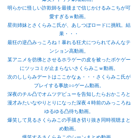
明らかに怪しい詐欺師を最後まで信じかけるみこちが可
愛すぎるｗ動画。
星街姉妹とさくらみこ氏が、あしつぼロードに挑戦。結
果・・・
最狂の逆凸みっころね！暴れる狂犬につられてみんなテ
ンション高動画。
某アニメを彷彿とさせるホラゲーの皮を被ったボケゲー
にツッコミが止まらないさくらみこｗ動画。
次のししらみデートはここかなぁ・・・さくらみこ氏が
プレイする事故○○ゲーム動画。
深夜のチル凸でオムツデビューを告知したらおかころと
漫才みたいなやりとりになった深夜４時前のみっころね
ゆるゆる凸待ち動画。
爆笑して見るさくらみこの手描き切り抜き同時視聴まと
め動画。
爆笑するさくらみこのシーンまとめ動画。