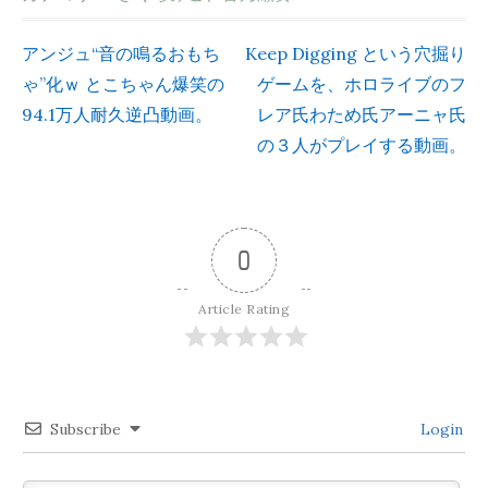
アンジュ“音の鳴るおもち
Keep Digging という穴掘り
投
ゃ”化ｗ とこちゃん爆笑の
ゲームを、ホロライブのフ
94.1万人耐久逆凸動画。
レア氏わため氏アーニャ氏
稿
の３人がプレイする動画。
ナ
ビ
0
ゲ
Article Rating
ー
シ
Subscribe
Login
ョ