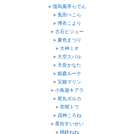
►
儒烏風亭らでん
►
兎田ぺこら
►
博衣こより
►
古石ビジュー
►
夏色まつり
►
大神ミオ
►
大空スバル
►
天音かなた
►
姫森ルーナ
►
宝鐘マリン
►
小鳥遊キアラ
►
尾丸ポルカ
►
常闇トワ
►
戌神ころね
►
星街すいせい
►
桃鈴ねね