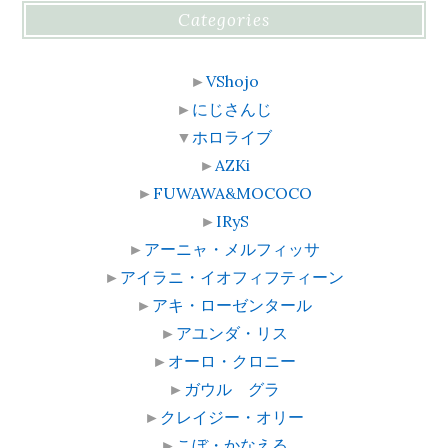
Categories
►
VShojo
►
にじさんじ
▼
ホロライブ
►
AZKi
►
FUWAWA&MOCOCO
►
IRyS
►
アーニャ・メルフィッサ
►
アイラニ・イオフィフティーン
►
アキ・ローゼンタール
►
アユンダ・リス
►
オーロ・クロニー
►
ガウル グラ
►
クレイジー・オリー
►
こぼ・かなえる