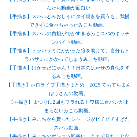
んたち動画が面白い
【手描き】スバルとみおしゃにタイ焼きを買うも、我慢
できずに食べちゃったみこち動画。
【手描き】スバルの負担がでかすぎるみこスバのキッチ
ンバイト動画。
【手描き】トラバサミにかかった狼を助けて、自分もト
ラバサミにかかってしまうみこち動画。
【手描き】はかせだにゃん！！日常のはかせの真似をす
るみこち動画。
【手描き】ホロライブ手描きまとめ 2025 てちてちまん
ぼうさんの動画。
【手描き】まつりに2回もフラれるトワ様に台パンが止
まらないみこち動画。
【手描き】みこちから貰ったジャージがピチピチすぎた
スバル動画。
【手描き】みこちのポンコツ回答に、今まで見たことな