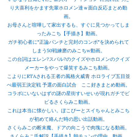
り大喜利をかます先輩ホロメン達ｗ面白反応まとめ動
画。
お母さんと喧嘩して家出するも、すぐに見つかってしま
ったみこち【手描き】動画。
ガチ初心者に"正論パンチと完封のコンボ"を決められて
しまう50戦練磨のみこちw動画。
この台詞はエレン?スバル?のクイズやホロメンのクイズ
メーカーをやって爆笑するみこち動画。
こよりにRTAされる王者の風格火威青 ホロライブ五目並
べ最弱王決定戦 予選の面白試合 ここ好きまとめ動画。
コラボにいないはずの謎の星街すいせいが現れガチでビ
ビるさくらみこ動画。
これは本当に懐かしい。ぽこぴーとスイちゃんとみこち
が初めて絡んだ時の思い出話動画。
さくらみこの断末魔、ドアの向こうで肉塊になる動画。
さくらみこ氏解説【手描き】朝チュンの理由。動画。