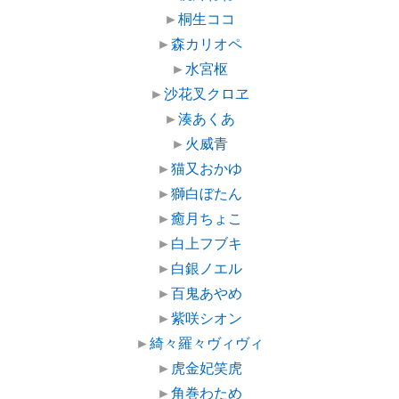
►
桐生ココ
►
森カリオペ
►
水宮枢
►
沙花叉クロヱ
►
湊あくあ
►
火威青
►
猫又おかゆ
►
獅白ぼたん
►
癒月ちょこ
►
白上フブキ
►
白銀ノエル
►
百鬼あやめ
►
紫咲シオン
►
綺々羅々ヴィヴィ
►
虎金妃笑虎
►
角巻わため