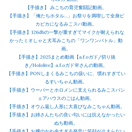
【手描き】 みこちの育児奮闘記動画。
【手描き】「俺たちホタル…」お祭りを満喫して全身ピ
カピカになるみこスバ動画。
【手描き】126dbの一撃が重すぎてマイクが耐えられな
かったミオしゃと犬耳みこちの「ワンワンバトル」動
画。
【手描き】2025まとめ動画【a.f.oガド/切り抜
き/Hololive】a.f.oガド🌸さんの動画。
【手描き】PONしまくるみこちの扱いに、慣れすぎてい
るすいちゃん動画。
【手描き】ウーバーとホロメンに支えられるみこスバシ
ェアハウスのごはん動画。
【手描き】オウム返し人形に大喜びなみこちゃん動画。
【手描き】お姉さんたちの良い匂いには抗えなかったい
ぬち動画。
【手描き】お嬢のかわ余すぎる発音に笑顔が止まらない