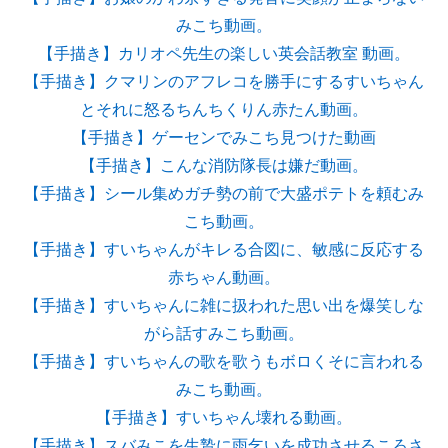
みこち動画。
【手描き】カリオペ先生の楽しい英会話教室 動画。
【手描き】クマリンのアフレコを勝手にするすいちゃん
とそれに怒るちんちくりん赤たん動画。
【手描き】ゲーセンでみこち見つけた動画
【手描き】こんな消防隊長は嫌だ動画。
【手描き】シール集めガチ勢の前で大盛ポテトを頼むみ
こち動画。
【手描き】すいちゃんがキレる合図に、敏感に反応する
赤ちゃん動画。
【手描き】すいちゃんに雑に扱われた思い出を爆笑しな
がら話すみこち動画。
【手描き】すいちゃんの歌を歌うもボロくそに言われる
みこち動画。
【手描き】すいちゃん壊れる動画。
【手描き】スバみこを生贄に雨乞いを成功させるころさ