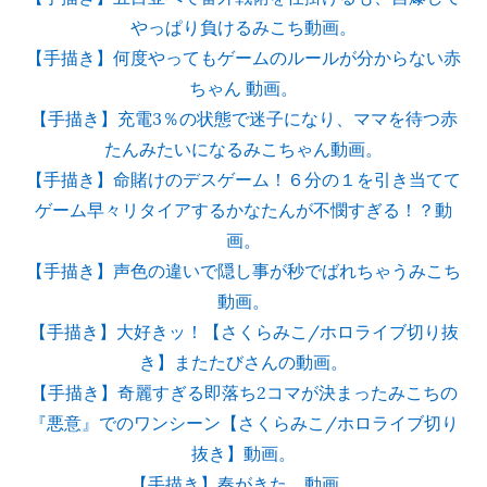
やっぱり負けるみこち動画。
【手描き】何度やってもゲームのルールが分からない赤
ちゃん 動画。
【手描き】充電3％の状態で迷子になり、ママを待つ赤
たんみたいになるみこちゃん動画。
【手描き】命賭けのデスゲーム！６分の１を引き当てて
ゲーム早々リタイアするかなたんが不憫すぎる！？動
画。
【手描き】声色の違いで隠し事が秒でばれちゃうみこち
動画。
【手描き】大好きッ！【さくらみこ/ホロライブ切り抜
き】またたびさんの動画。
【手描き】奇麗すぎる即落ち2コマが決まったみこちの
『悪意』でのワンシーン【さくらみこ/ホロライブ切り
抜き】動画。
【手描き】奏がきた。動画。