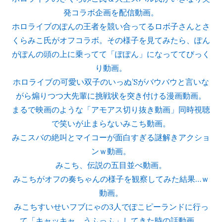
発コラボ企画を配信動画。
ホロライブのぽんの王者を競い合ってるロボ子さんとさ
くらみこ氏がオフコラボ。その様子を見てみたら、ぽん
がぽんの頭の上に乗ってて「ぽぽん」になっててびっく
り動画。
ホロライブの可愛い双子のいっぬ’Sがバウバウと言いな
がら煽りつつ大先輩に挑戦状を突き付ける漫画動画。
まるで映画のような「アモアス切り抜き動画」同時視聴
で笑いが止まらないみこち動画。
みこスバの絶叫とマイコーが面白すぎる謎解きアクショ
ンｗ動画。
みこち、伝説の五目並べ動画。
みこちがオフの奏ちゃんの様子を観察してみた結果…ｗ
動画。
みこちすいせいフブにゃの3人でぽこピーランドに行っ
て「キャッキャ、うふっふ」してきた時の話動画。