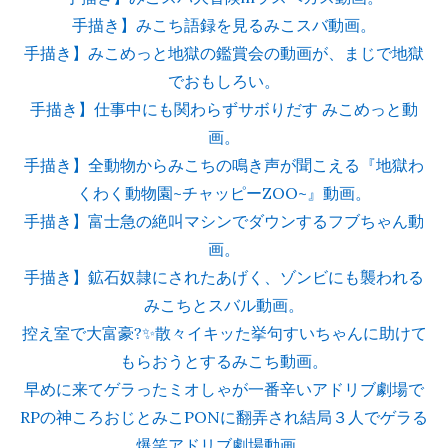
手描き】みこち語録を見るみこスバ動画。
手描き】みこめっと地獄の鑑賞会の動画が、まじで地獄
でおもしろい。
手描き】仕事中にも関わらずサボりだす みこめっと動
画。
手描き】全動物からみこちの鳴き声が聞こえる『地獄わ
くわく動物園~チャッピーZOO~』動画。
手描き】富士急の絶叫マシンでダウンするフブちゃん動
画。
手描き】鉱石奴隷にされたあげく、ゾンビにも襲われる
みこちとスバル動画。
控え室で大富豪?✨散々イキッた挙句すいちゃんに助けて
もらおうとするみこち動画。
早めに来てゲラったミオしゃが一番辛いアドリブ劇場で
RPの神ころおじとみこPONに翻弄され結局３人でゲラる
爆笑アドリブ劇場動画。