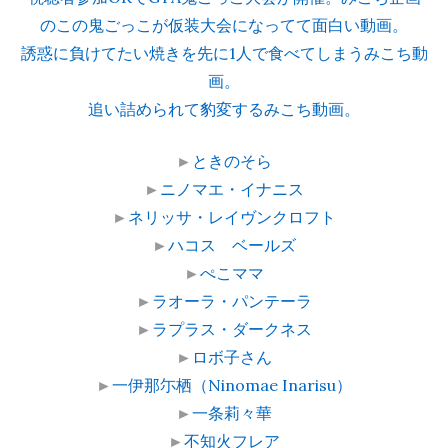
のこの鬼ごっこが仮装大会になってて面白い動画。
誘惑に負けてたい焼きを先に1人で食べてしまうみこち動
画。
追い詰められて豹変するみこち動画。
►
ときのそら
►
ニノマエ・イナニス
►
ネリッサ・レイヴンクロフト
►
ハコス ベールズ
►
ぺこママ
►
ラオーラ・パンテーラ
►
ラプラス・ダークネス
►
ロボ子さん
►
一伊那尓栖（Ninomae Inarisu）
►
一条莉々華
►
不知火フレア