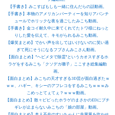
【手書き】みこすばもしも一緒に住んだらの話動画。
【手書き】本物のアメリカンパーティーを知りアバンチ
ュールでホリックな夜を過ごしたみこち動画。
【手書き】金コイ耐久中に来てくれてたトワ様にねっと
りした愛を伝えて、キモがられるみこち動画。
【爆笑まとめ】でかい声を出してはいけないのに笑い過
ぎて死にそうになるフブさんみこさん動画。
【面白まとめ】"ヘビメタで除霊"というカオスすぎるホ
ラゲをするみこち「クソデカ囃子」ここすき総集編動
画。
【面白まとめ】みこちの天才すぎる3D芸が面白過ぎたｗ
ｗｗ、ハギー、キシーのアフレコをするみこちｗｗｗみ
こめっとてぇてぇ？ｗｗｗ動画。
【面白まとめ】散々ビビったホラゲのまさかのEDにブチ
ギレが止まらないみこちの「娘の部屋」動画。
【面白まとめ】本人不在のすいちゃんに先輩風を吹かせ