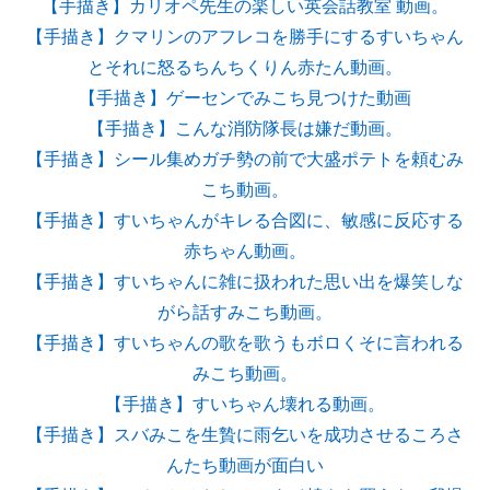
【手描き】カリオペ先生の楽しい英会話教室 動画。
【手描き】クマリンのアフレコを勝手にするすいちゃん
とそれに怒るちんちくりん赤たん動画。
【手描き】ゲーセンでみこち見つけた動画
【手描き】こんな消防隊長は嫌だ動画。
【手描き】シール集めガチ勢の前で大盛ポテトを頼むみ
こち動画。
【手描き】すいちゃんがキレる合図に、敏感に反応する
赤ちゃん動画。
【手描き】すいちゃんに雑に扱われた思い出を爆笑しな
がら話すみこち動画。
【手描き】すいちゃんの歌を歌うもボロくそに言われる
みこち動画。
【手描き】すいちゃん壊れる動画。
【手描き】スバみこを生贄に雨乞いを成功させるころさ
んたち動画が面白い