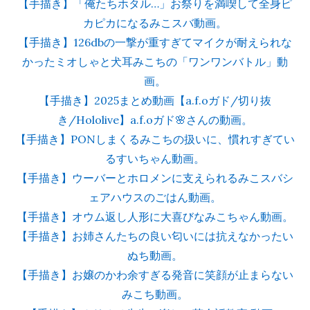
【手描き】「俺たちホタル…」お祭りを満喫して全身ピ
カピカになるみこスバ動画。
【手描き】126dbの一撃が重すぎてマイクが耐えられな
かったミオしゃと犬耳みこちの「ワンワンバトル」動
画。
【手描き】2025まとめ動画【a.f.oガド/切り抜
き/Hololive】a.f.oガド🌸さんの動画。
【手描き】PONしまくるみこちの扱いに、慣れすぎてい
るすいちゃん動画。
【手描き】ウーバーとホロメンに支えられるみこスバシ
ェアハウスのごはん動画。
【手描き】オウム返し人形に大喜びなみこちゃん動画。
【手描き】お姉さんたちの良い匂いには抗えなかったい
ぬち動画。
【手描き】お嬢のかわ余すぎる発音に笑顔が止まらない
みこち動画。