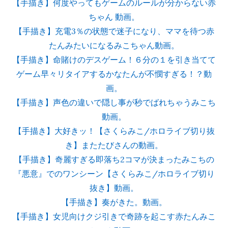
【手描き】何度やってもゲームのルールが分からない赤
ちゃん 動画。
【手描き】充電3％の状態で迷子になり、ママを待つ赤
たんみたいになるみこちゃん動画。
【手描き】命賭けのデスゲーム！６分の１を引き当てて
ゲーム早々リタイアするかなたんが不憫すぎる！？動
画。
【手描き】声色の違いで隠し事が秒でばれちゃうみこち
動画。
【手描き】大好きッ！【さくらみこ/ホロライブ切り抜
き】またたびさんの動画。
【手描き】奇麗すぎる即落ち2コマが決まったみこちの
『悪意』でのワンシーン【さくらみこ/ホロライブ切り
抜き】動画。
【手描き】奏がきた。動画。
【手描き】女児向けクジ引きで奇跡を起こす赤たんみこ