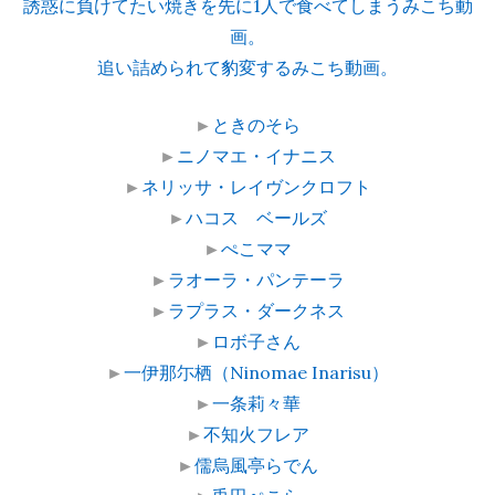
誘惑に負けてたい焼きを先に1人で食べてしまうみこち動
画。
追い詰められて豹変するみこち動画。
►
ときのそら
►
ニノマエ・イナニス
►
ネリッサ・レイヴンクロフト
►
ハコス ベールズ
►
ぺこママ
►
ラオーラ・パンテーラ
►
ラプラス・ダークネス
►
ロボ子さん
►
一伊那尓栖（Ninomae Inarisu）
►
一条莉々華
►
不知火フレア
►
儒烏風亭らでん