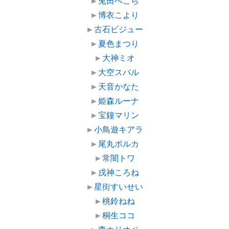
►
兎田ぺこら
►
博衣こより
►
古石ビジュー
►
夏色まつり
►
大神ミオ
►
大空スバル
►
天音かなた
►
姫森ルーナ
►
宝鐘マリン
►
小鳥遊キアラ
►
尾丸ポルカ
►
常闇トワ
►
戌神ころね
►
星街すいせい
►
桃鈴ねね
►
桐生ココ