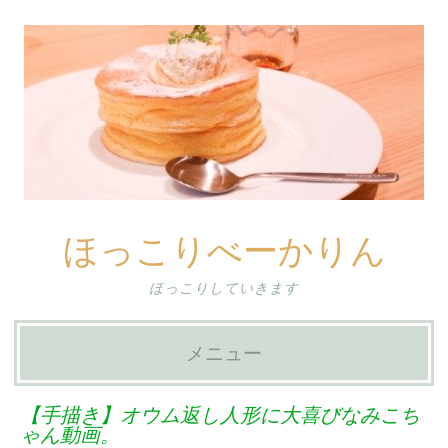
ほっこりべーかりん
ほっこりしていきます
メニュー
コ
【手描き】オウム返し人形に大喜びなみこち
ン
ゃん動画。