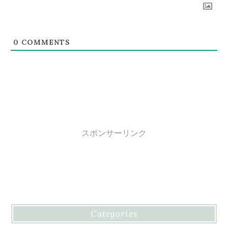
0
COMMENTS
スポンサーリンク
Categories