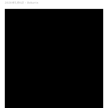
2026年5月6日
-
Bekarin
テ
ン
ツ
へ
ス
キ
ッ
プ