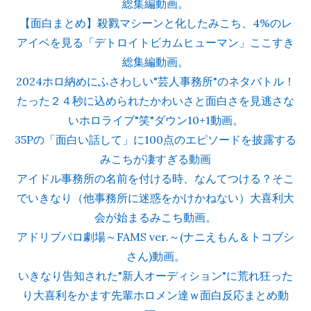
総集編動画。
【面白まとめ】殺戮マシーンと化したみこち、4%のレ
アイベを見る「デトロイトビカムヒューマン」ここすき
総集編動画。
2024ホロ納めにふさわしい"芸人事務所"のネタバトル！
たった２４秒に込められたかわいさと面白さを見逃さな
いホロライブ"笑"ダウン10+1動画。
35Pの「面白い話して」に100点のエピソードを披露する
みこちが凄すぎる動画
アイドル事務所の名前を付ける時、なんてつける？そこ
でいきなり（他事務所に迷惑をかけかねない）大喜利大
会が始まるみこち動画。
アドリブパロ劇場～FAMS ver.～(ナニえもん＆トコブシ
さん)動画。
いきなり告知された"新人オーディション"に荒れ狂った
り大喜利をかます先輩ホロメン達ｗ面白反応まとめ動