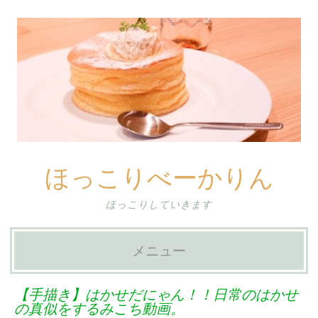
ほっこりべーかりん
ほっこりしていきます
メニュー
コ
【手描き】はかせだにゃん！！日常のはかせ
ン
の真似をするみこち動画。