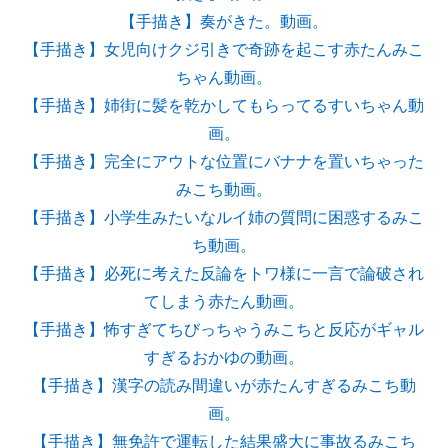
【手描き】奏がきた。動画。
【手描き】女児向けクジ引きで奇跡を起こす赤たんみこ
ちゃん動画。
【手描き】姉街に髪を乾かしてもらってるすいちゃん動
画。
【手描き】完全にアウトな位置にバナナを置いちゃった
みこち動画。
【手描き】小学生みたいなルイ姉の質問に困惑するみこ
ち動画。
【手描き】必死に考えた反論をトワ様に一言で論破され
てしまう赤たん動画。
【手描き】怖すぎてちびっちゃうみこちと反応がギャル
すぎるおかゆの動画。
【手描き】漢字の読み間違いが赤たんすぎるみこち動
画。
【手描き】無免許で運転した結果盛大に事故るみこち