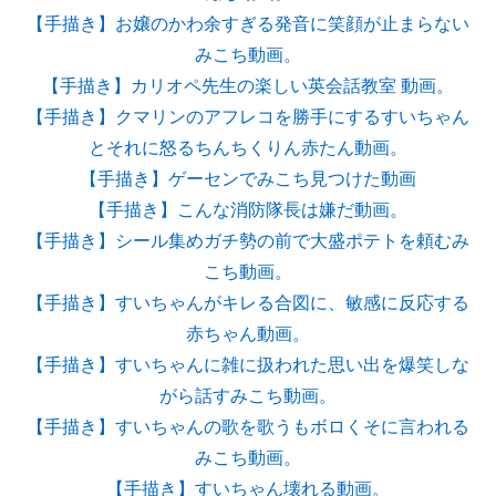
【手描き】お嬢のかわ余すぎる発音に笑顔が止まらない
みこち動画。
【手描き】カリオペ先生の楽しい英会話教室 動画。
【手描き】クマリンのアフレコを勝手にするすいちゃん
とそれに怒るちんちくりん赤たん動画。
【手描き】ゲーセンでみこち見つけた動画
【手描き】こんな消防隊長は嫌だ動画。
【手描き】シール集めガチ勢の前で大盛ポテトを頼むみ
こち動画。
【手描き】すいちゃんがキレる合図に、敏感に反応する
赤ちゃん動画。
【手描き】すいちゃんに雑に扱われた思い出を爆笑しな
がら話すみこち動画。
【手描き】すいちゃんの歌を歌うもボロくそに言われる
みこち動画。
【手描き】すいちゃん壊れる動画。