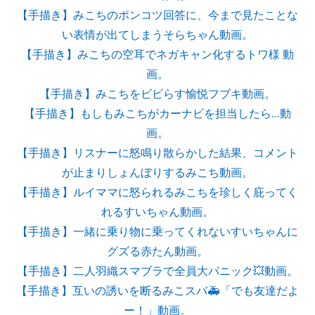
【手描き】みこちのポンコツ回答に、今まで見たことな
い表情が出てしまうそらちゃん動画。
【手描き】みこちの空耳でネガキャン化するトワ様 動
画。
【手描き】みこちをビビらす愉悦フブキ動画。
【手描き】もしもみこちがカーナビを担当したら...動
画。
【手描き】リスナーに怒鳴り散らかした結果、コメント
が止まりしょんぼりするみこち動画。
【手描き】ルイママに怒られるみこちを珍しく庇ってく
れるすいちゃん動画。
【手描き】一緒に乗り物に乗ってくれないすいちゃんに
グズる赤たん動画。
【手描き】二人羽織スマブラで全員大パニック💥動画。
【手描き】互いの誘いを断るみこスバ🚑「でも友達だよ
ー！」動画。