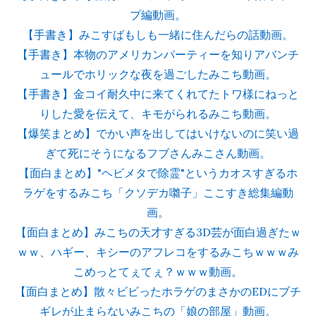
プ編動画。
【手書き】みこすばもしも一緒に住んだらの話動画。
【手書き】本物のアメリカンパーティーを知りアバンチ
ュールでホリックな夜を過ごしたみこち動画。
【手書き】金コイ耐久中に来てくれてたトワ様にねっと
りした愛を伝えて、キモがられるみこち動画。
【爆笑まとめ】でかい声を出してはいけないのに笑い過
ぎて死にそうになるフブさんみこさん動画。
【面白まとめ】"ヘビメタで除霊"というカオスすぎるホ
ラゲをするみこち「クソデカ囃子」ここすき総集編動
画。
【面白まとめ】みこちの天才すぎる3D芸が面白過ぎたｗ
ｗｗ、ハギー、キシーのアフレコをするみこちｗｗｗみ
こめっとてぇてぇ？ｗｗｗ動画。
【面白まとめ】散々ビビったホラゲのまさかのEDにブチ
ギレが止まらないみこちの「娘の部屋」動画。