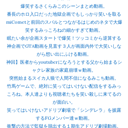
爆笑するさくらみこのシーンまとめ動画。
番長のホロ入口だった地獄企画でもしっかり笑いを取る
miCometと前回のスバルとつながるはじめのネタで大爆
笑するみっころねの細かすぎて動画。
眠たい余が企画スタートで爆笑！ツッコミから逆算する
神企画でGTA動画を見直す３人が画面内外で大笑いしな
がら想い出にふける動画。
神回】医者からyoutuberになろうとする父から始まるシ
ャクレ家族の家庭崩壊ｗ動画。
突然始まるスイカ人狼で人間不信になるみこち動画。
竹馬ゲームで、絶対に笑ってはいけない配信をするみっ
ころね。本人達よりも視聴者たちを笑い殺しに来てるの
が面白い。
笑ってはいけないアドリブ劇場で「シンデレラ」を披露
するFGメンバー達ｗ動画。
衝撃の方法で監獄を脱出する１期生アドリブ劇場動画。