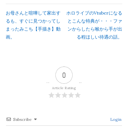
お母さんと喧嘩して家出す
ホロライブのVtuberになる
投
るも、すぐに見つかってし
とこんな特典が・・・ファ
まったみこち【手描き】動
ンからしたら喉から手が出
稿
画。
る程ほしい待遇の話。
ナ
ビ
0
ゲ
Article Rating
ー
シ
Subscribe
Login
ョ